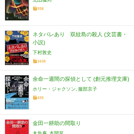
558
ネタバレあり 双紋島の殺人 (文芸書・
小説)
下村敦史
1636
余命一週間の探偵として (創元推理文庫)
ホリー・ジャクソン
服部京子
435
金田一耕助の間取り
木魚庵
本間至