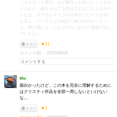
『オリエント急行』など数作しか読んだことがな
いけれど、紹介されてる作品どれもこれも読みた
くなる。ポアロとマープル以外のシリーズも気に
なるし、テーマごとの紹介で魅力が伝わってく
る。特に気になったものからこれから地道に読ん
でいきたい。
★11
ナイス
コメント(0)
2025/06/19
Mie
面白かったけど、この本を完全に理解するために
はクリスティ作品を全部一周しないといけない
な…
★2
ナイス