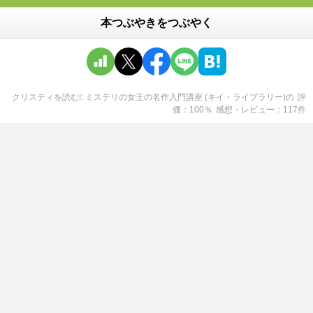
本つぶやきをつぶやく
クリスティを読む!: ミステリの女王の名作入門講座 (キイ・ライブラリー)
の
評
価
100
％
感想・レビュー
117
件