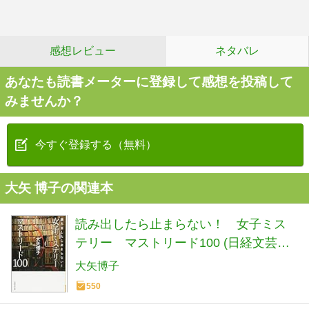
感想レビュー
ネタバレ
あなたも読書メーターに登録して感想を投稿して
みませんか？
今すぐ登録する（無料）
大矢 博子の関連本
読み出したら止まらない！ 女子ミス
テリー マストリード100 (日経文芸文
庫)
大矢博子
550