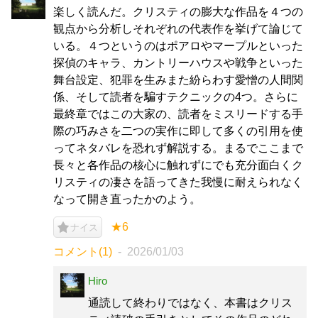
楽しく読んだ。クリスティの膨大な作品を４つの
観点から分析しそれぞれの代表作を挙げて論じて
いる。４つというのはポアロやマープルといった
探偵のキャラ、カントリーハウスや戦争といった
舞台設定、犯罪を生みまた紛らわす愛憎の人間関
係、そして読者を騙すテクニックの4つ。さらに
最終章ではこの大家の、読者をミスリードする手
際の巧みさを二つの実作に即して多くの引用を使
ってネタバレを恐れず解説する。まるでここまで
長々と各作品の核心に触れずにでも充分面白くク
リスティの凄さを語ってきた我慢に耐えられなく
なって開き直ったかのよう。
★6
ナイス
コメント(1)
2026/01/03
Hiro
通読して終わりではなく、本書はクリス