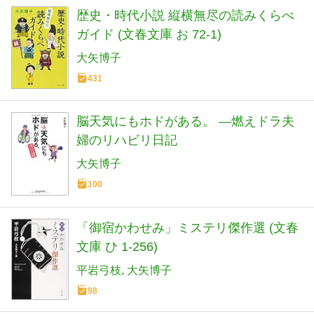
歴史・時代小説 縦横無尽の読みくらべ
ガイド (文春文庫 お 72-1)
大矢博子
431
脳天気にもホドがある。 ―燃えドラ夫
婦のリハビリ日記
大矢博子
100
「御宿かわせみ」ミステリ傑作選 (文春
文庫 ひ 1-256)
平岩弓枝
大矢博子
98