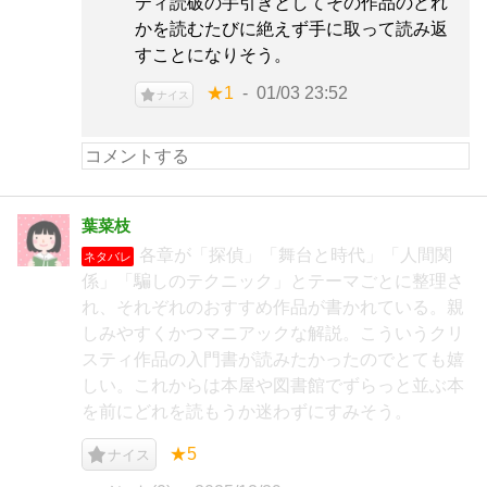
ティ読破の手引きとしてその作品のどれ
かを読むたびに絶えず手に取って読み返
すことになりそう。
★1
01/03 23:52
ナイス
葉菜枝
各章が「探偵」「舞台と時代」「人間関
ネタバレ
係」「騙しのテクニック」とテーマごとに整理さ
れ、それぞれのおすすめ作品が書かれている。親
しみやすくかつマニアックな解説。こういうクリ
スティ作品の入門書が読みたかったのでとても嬉
しい。これからは本屋や図書館でずらっと並ぶ本
を前にどれを読もうか迷わずにすみそう。
★5
ナイス