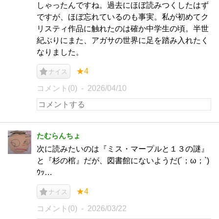
しゃったんですね。過去にほぼ読みつくしたはず
ですが、ほぼ忘れているのも事実。私が初めてク
リスティ作品に触れたのは確か中学生の頃。半世
紀ぶりにまた、アガサの世界に足を踏み入れたく
なりました。
★4
ナイス
コメント(0)
2026/04/10
たむらんちょ
次に読みたいのは『ミス・マープルと１３の謎』
と『杉の棺』だが、図書館にないようだ(´；ω；`)
ｳｯ…
★4
ナイス
コメント(0)
2026/03/22