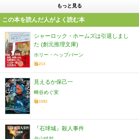
もっと見る
この本を読んだ人がよく読む本
シャーロック・ホームズは引退しまし
た (創元推理文庫)
ホリー・ヘップバーン
213
見えるか保己一
蝉谷めぐ実
1092
『石球城』殺人事件
北山猛邦