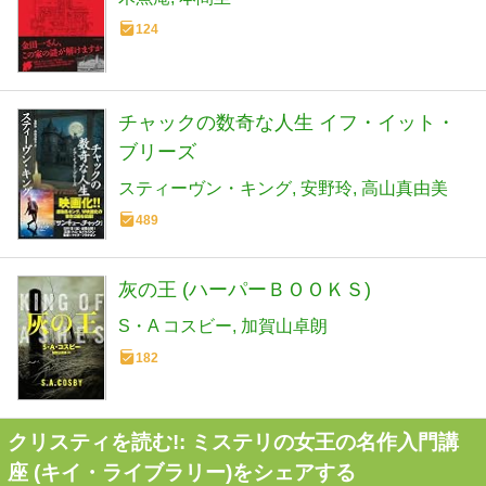
124
チャックの数奇な人生 イフ・イット・
ブリーズ
スティーヴン・キング
安野玲
高山真由美
489
灰の王 (ハーパーＢＯＯＫＳ)
S・A コスビー
加賀山卓朗
182
クリスティを読む!: ミステリの女王の名作入門講
座 (キイ・ライブラリー)をシェアする