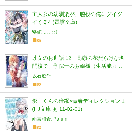
主人公の幼馴染が、脇役の俺にグイグ
イくる4 (電撃文庫)
駱駝
こむぴ
85
才女のお世話 12 高嶺の花だらけな名
門校で、学院一のお嬢様（生活能力皆
無）を陰ながらお世話することになり
坂石遊作
ました (HJ文庫 さ 07-03-12)
60
影山くんの暗躍×青春ディレクション 1
(HJ文庫 あ 11-02-01)
雨宮和希
Parum
82