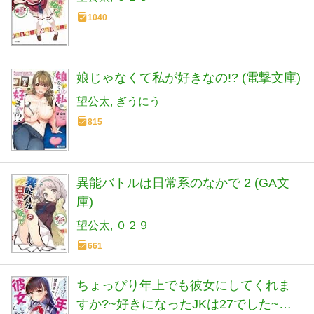
1040
娘じゃなくて私が好きなの!? (電撃文庫)
望公太
ぎうにう
815
異能バトルは日常系のなかで 2 (GA文
庫)
望公太
０２９
661
ちょっぴり年上でも彼女にしてくれま
すか?~好きになったJKは27でした~