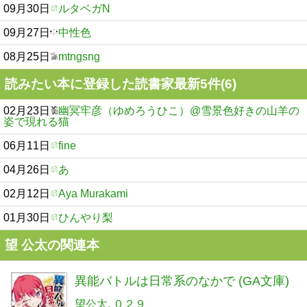
09月30日
ルタベガN
09月27日
中性色
08月25日
mtngsng
読みたい本に登録した読書家最新5件(6)
02月23日
幽冥牢彦（ゆめろうひこ）@雪景色好きの山羊の
姿で現れる猫
06月11日
fine
04月26日
あ
02月12日
Aya Murakami
01月30日
ひんやり梨
望 公太の関連本
異能バトルは日常系のなかで (GA文庫)
望公太
０２９