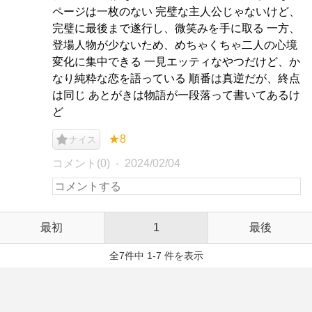
ページは一枚のない 完璧な主人公じゃないけど、
完璧に最後まで遂行し、微笑みを手に取る 一方、
登場人物が少ないため、めちゃくちゃ二人の心境
変化に集中できる 一見エッティなやつだけど、か
なり純粋な恋を語っている 順番は真逆だが、終点
は同じ あとがきは物語が一段落って書いてあるけ
ど
★8
ナイス
コメント(0)
2024/02/04
最初
1
最後
全7件中 1-7 件を表示