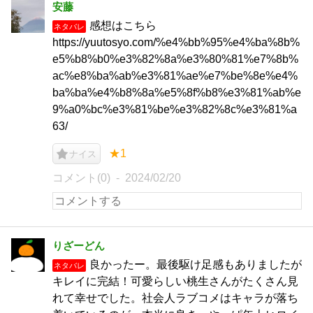
安藤
感想はこちら
ネタバレ
https://yuutosyo.com/%e4%bb%95%e4%ba%8b%
e5%b8%b0%e3%82%8a%e3%80%81%e7%8b%
ac%e8%ba%ab%e3%81%ae%e7%be%8e%e4%
ba%ba%e4%b8%8a%e5%8f%b8%e3%81%ab%e
9%a0%bc%e3%81%be%e3%82%8c%e3%81%a
63/
★1
ナイス
コメント(0)
2024/02/20
りざーどん
良かったー。最後駆け足感もありましたが
ネタバレ
キレイに完結！可愛らしい桃生さんがたくさん見
れて幸せでした。社会人ラブコメはキャラが落ち