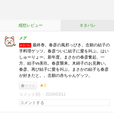
感想レビュー
ネタバレ
メグ
最終巻。春彦の風邪っぴき。念願の結子の
ネタバレ
手料理ゲッツ。春彦ついに結子に愛を叫ぶ。はい
しゅーりょー。新年度。まさかの春彦奮起。一
方、結子vs美玖。春彦襲来。木綿子のお見舞い。
春彦、再び結子に愛を叫ぶ。まさかの結子も春彦
が好きだと。。念願の赤ちゃんゲッツ。
★2
ナイス
コメント(0)
2026/03/11