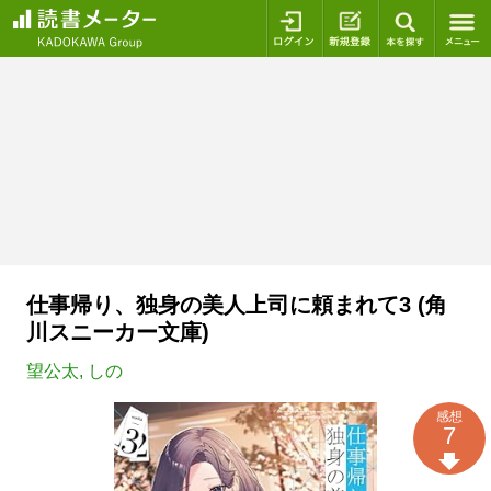
ログイン
新規登録
本を探
仕事帰り、独身の美人上司に頼まれて3 (角
川スニーカー文庫)
望公太
,
しの
感想
7