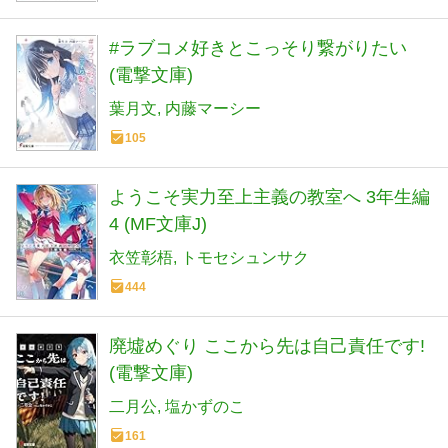
#ラブコメ好きとこっそり繋がりたい
(電撃文庫)
葉月文
内藤マーシー
105
ようこそ実力至上主義の教室へ 3年生編
4 (MF文庫J)
衣笠彰梧
トモセシュンサク
444
廃墟めぐり ここから先は自己責任です!
(電撃文庫)
二月公
塩かずのこ
161