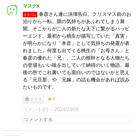
マスクX
春彦さん遂に決壊告白。クリスマス前のお
ネタバレ
泊りから一転。隙の気持ちがあふれてしまう展
開。そこからが二人の新たな天下に繋がるハッピ
ーエンド。最初から桃生が描写していた「真実」
が明らかになり「本音」として気持ちの発露が表
れました。何度も出てくる桃生の「お母さん」と
春彦の優れた「兄」。二人の根幹となる人物たち
の登場もいい味を出していて納得のいく物語。最
後の所でこれ書いても面白いのではないかと思え
る「元旦那」や「兄嫁」の話も機会があれば読み
たいものです。
★4
ナイス
コメント(0)
2024/03/09