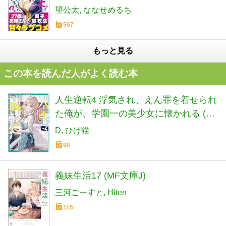
(GA文庫)
望公太
ななせめるち
567
もっと見る
この本を読んだ人がよく読む本
人生逆転4 浮気され、えん罪を着せられ
た俺が、学園一の美少女に懐かれる (角
川スニーカー文庫)
D
ひげ猫
98
義妹生活17 (MF文庫J)
三河ごーすと
Hiten
115