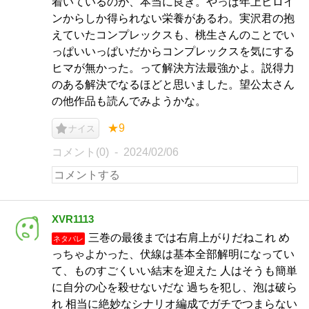
着いているのが、本当に良き。やっぱ年上ヒロイ
ンからしか得られない栄養があるわ。実沢君の抱
えていたコンプレックスも、桃生さんのことでい
っぱいいっぱいだからコンプレックスを気にする
ヒマが無かった。って解決方法最強かよ。説得力
のある解決でなるほどと思いました。望公太さん
の他作品も読んでみようかな。
★9
ナイス
コメント(0)
2024/02/06
XVR1113
三巻の最後までは右肩上がりだねこれ め
ネタバレ
っちゃよかった、伏線は基本全部解明になってい
て、ものすごくいい結末を迎えた 人はそうも簡単
に自分の心を殺せないだな 過ちを犯し、泡は破ら
れ 相当に絶妙なシナリオ編成でガチでつまらない