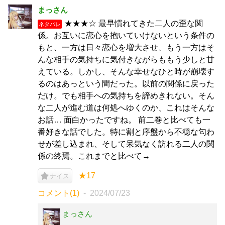
まっさん
★★★‪☆ 最早慣れてきた二人の歪な関
ネタバレ
係。お互いに恋心を抱いていけないという条件の
もと、一方は日々恋心を増大させ、もう一方はそ
んな相手の気持ちに気付きながらももう少しと甘
えている。しかし、そんな幸せなひと時が崩壊す
るのはあっという間だった。以前の関係に戻った
だけ。でも相手への気持ちを諦めきれない。そん
な二人が進む道は何処へゆくのか、これはそんな
お話… 面白かったですね。 前二巻と比べても一
番好きな話でした。特に割と序盤から不穏な匂わ
せが差し込まれ、そして呆気なく訪れる二人の関
係の終焉。これまでと比べて→
★17
ナイス
コメント(1)
2024/07/23
まっさん