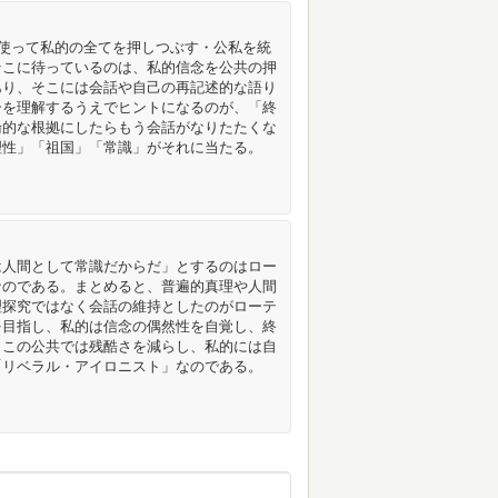
を使って私的の全てを押しつぶす・公私を統
そこに待っているのは、私的信念を公共の押
あり、そこには会話や自己の再記述的な語り
ーを理解するうえでヒントになるのが、「終
論的な根拠にしたらもう会話がなりたたくな
理性」「祖国」「常識」がそれに当たる。
は人間として常識だからだ」とするのはロー
なのである。まとめると、普遍的真理や人間
理探究ではなく会話の維持としたのがローテ
を目指し、私的は信念の偶然性を自覚し、終
。この公共では残酷さを減らし、私的には自
「リベラル・アイロニスト」なのである。