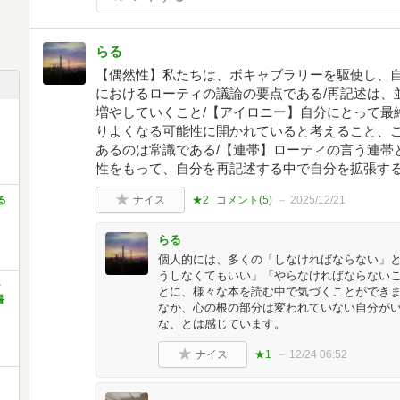
らる
【偶然性】私たちは、ボキャブラリーを駆使し、
におけるローティの議論の要点である/再記述は、
増やしていくこと/【アイロニー】自分にとって最
りよくなる可能性に開かれていると考えること、こ
あるのは常識である/【連帯】ローティの言う連帯
性をもって、自分を再記述する中で自分を拡張す
る
ナイス
★2
コメント(
5
)
2025/12/21
らる
個人的には、多くの「しなければならない」
うしなくてもいい」「やらなければならない
ャ
とに、様々な本を読む中で気づくことができ
書
なか、心の根の部分は変われていない自分が
な、とは感じています。
ナイス
★1
12/24 06:52