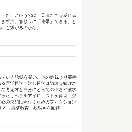
リーだ、というのは一見冷たさを感じる
さき断片」を頼りに「連帯」できる、と
話にも繋がるのかな。
使っている語録を疑い、他の語録より実存
める西洋哲学に対し哲学は議論を続けさ
ルな考え方と自分にとっての信念や欲求
持ったリベラルアイロニストを体現。ジ
関心の欠如に気付くためのフィクション
する→感情教育→残酷さを回避