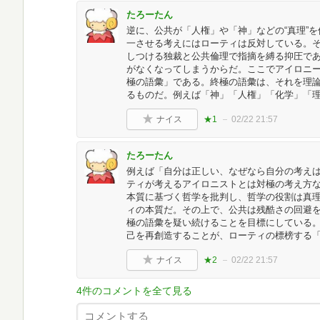
たろーたん
逆に、公共が「人権」や「神」などの“真理”
一させる考えにはローティは反対している。
しつける独裁と公共倫理で指摘を縛る抑圧で
がなくなってしまうからだ。ここでアイロニ
極の語彙」である。終極の語彙は、それを理
るものだ。例えば「神」「人権」「化学」「
ナイス
★1
02/22 21:57
たろーたん
例えば「自分は正しい、なぜなら自分の考え
ティが考えるアイロニストとは対極の考え方
本質に基づく哲学を批判し、哲学の役割は真
ィの本質だ。その上で、公共は残酷さの回避
極の語彙を疑い続けることを目標にしている
己を再創造することが、ローティの標榜する
ナイス
★2
02/22 21:57
4件のコメントを全て見る