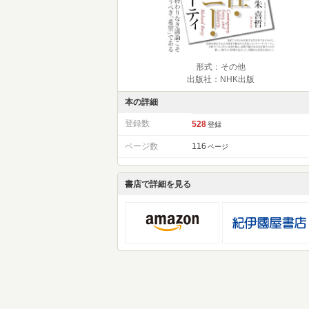
形式：その他
出版社：NHK出版
本の詳細
登録数
528
登録
ページ数
116
ページ
書店で詳細を見る