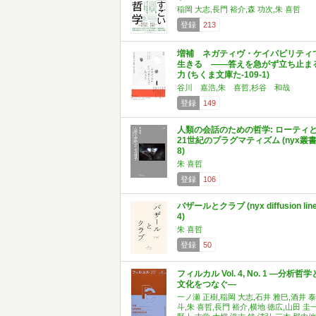
稲岡 大志,長門 裕介,森 功次,朱 喜哲
登録
213
増補 ネガティヴ・ケイパビリティ
生きる ――答えを急がず立ち止ま
力 (ちくま文庫た-109-1)
谷川 嘉浩,朱 喜哲,杉谷 和哉
登録
149
人類の会話のための哲学: ローティ
21世紀のプラグマティズム (nyx叢
8)
朱 喜哲
登録
106
バザールとクラブ (nyx diffusion lin
4)
朱 喜哲
登録
50
フィルカル Vol. 4, No. 1 ―分析哲学
文化をつなぐ―
一ノ瀬 正樹,稲岡 大志,石井 雅巳,酒井 泰
斗,朱 喜哲,長門 裕介,横地 徳広,山田 圭一