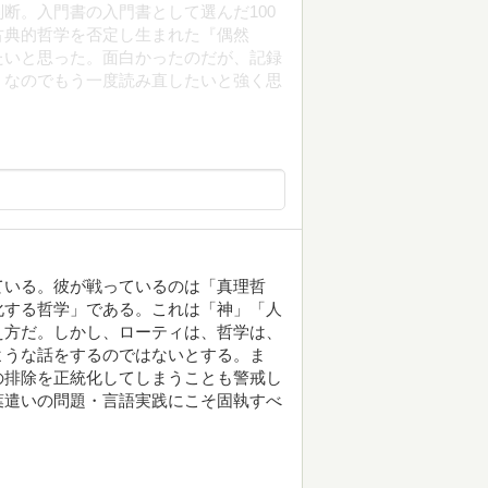
断。入門書の入門書として選んだ100
古典的哲学を否定し生まれた『偶然
たいと思った。面白かったのだが、記録
。なのでもう一度読み直したいと強く思
ている。彼が戦っているのは「真理哲
化する哲学」である。これは「神」「人
え方だ。しかし、ローティは、哲学は、
ような話をするのではないとする。ま
の排除を正統化してしまうことも警戒し
葉遣いの問題・言語実践にこそ固執すべ