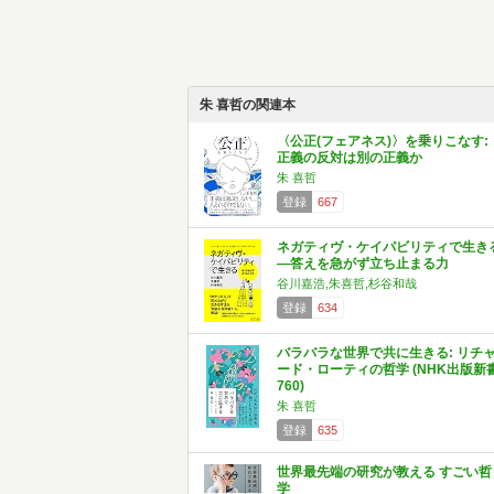
朱 喜哲の関連本
〈公正(フェアネス)〉を乗りこなす:
正義の反対は別の正義か
朱 喜哲
登録
667
ネガティヴ・ケイパビリティで生き
―答えを急がず立ち止まる力
谷川嘉浩,朱喜哲,杉谷和哉
登録
634
バラバラな世界で共に生きる: リチ
ード・ローティの哲学 (NHK出版新
760)
朱 喜哲
登録
635
世界最先端の研究が教える すごい哲
学