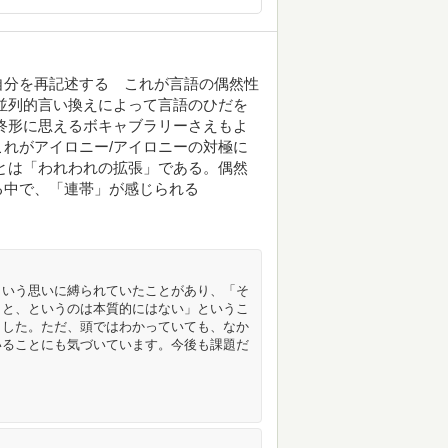
自分を再記述する これが言語の偶然性
並列的言い換えによって言語のひだを
終形に思えるボキャブラリーさえもよ
れがアイロニー/アイロニーの対極に
とは「われわれの拡張」である。偶然
る中で、「連帯」が感じられる
という思いに縛られていたことがあり、「そ
こと、というのは本質的にはない」というこ
ました。ただ、頭ではわかっていても、なか
いることにも気づいています。今後も課題だ