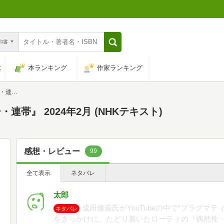
n和書
は
本ランキング
作家ランキング
テキスト)
帯』 2024年2月 (NHKテキスト)
感想・レビュー
99
全て表示
ネタバレ
太郎
成田修造氏がYouTubeの中で“プラグマ
ネタバレ
をきっかけに、たどり着いたローティの『偶然性