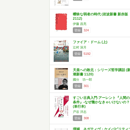
曖昧な弱者の時代 (岩波新書 新赤版
2112)
伊藤 昌亮
登録
324
ファイア・ドーム (上)
辻村 深月
登録
5192
天皇への敗北：シリーズ哲学講話 (
潮新書 1120)
國分 功一郎
登録
301
すごい古典入門-アーレント『人間の
条件』-なぜ働かなきゃいけないの？
(単行本)
戸谷 洋志
登録
308
増補 ネガティヴ・ケイパビリティ