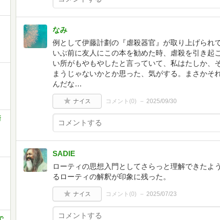
なみ
例として伊藤計劃の『虐殺器官』が取り上げられ
いぶ前に友人にこの本を勧めた時、虐殺を引き起
い所がもやもやしたと言っていて、私はたしか、
まうじゃないかとか思った、気がする。まさかそ
んだな…
ナイス
コメント(
0
)
2025/09/30
新
SADIE
ローティの思想入門としてさらっと理解できたよ
るローティの解釈が印象に残った。
ナイス
コメント(
0
)
2025/07/23
で