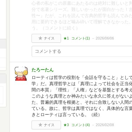
心者の私がこの原書にあたるのは絶対に難しいと判
分で名著シリーズ。難しいかったが面白かった！
性〜』だが、これを読んで古典的哲学も読んでみ
用に要約できるほど噛み砕いて理解できなかった
う。（コメントに続く）
ナイス
★1
コメント(
1
)
2026/06/06
たろーたん
ローティは哲学の役割を「会話を守ること」とし
学」だ。真理哲学とは「真理によって社会を正当
間の本質」「理性」「人権」などを基盤とする考
このような真理とか神みたいな永久に答えがない
た、普遍的真理を根拠と、それに合致しない人間
ている。故に、哲学は真理ではなく、具体的な言
きとローティは言っている。（続）
ナイス
★3
コメント(
4
)
2026/02/08