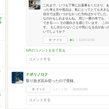
これまで、いつも丁寧にお返事をくださり、あ
った考え方や視点は、私にとってとても大きな
自分では思いつかなかった方向ばかりでした。
なのかもしれませんね。 同じ一冊の本でも、
で
る
できる―― その面白さを感じています。 こ
す。 もし分からないことや気になる点があっ
いでしょうか？
ナイス
★1
12/24 10:53
と
書
5件のコメントを全て見る
e
ナポリノロク
取り急ぎ読み切ったので登録。
ナイス
コメント(
0
)
2025/12/20
と
,