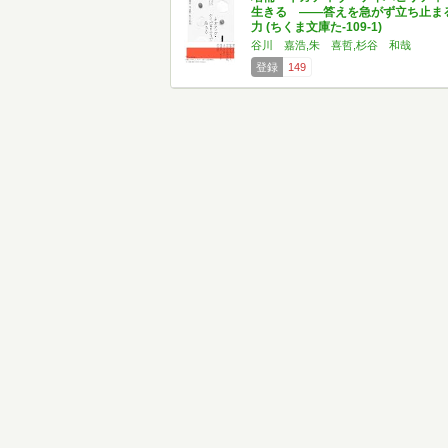
生きる ――答えを急がず立ち止ま
力 (ちくま文庫た-109-1)
谷川 嘉浩,朱 喜哲,杉谷 和哉
登録
149