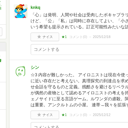
,
,
knkq
源
「心」は発明、人間や社会は受肉したボキャブラ
けど、「公」「私」は同時に存在してよい、「小
いう希望も提示されている。訂正可能性みたいな
ナイス
★1
コメント(
0
)
2025/12/18
ャ
書
シン
☆3 内容が難しかった。 アイロニストは現在今
に近い存在だと考えない。真理探究の到達点を求
せ会話を守るものと定義。残酷さを避けるリベラ
が偶然の産物として認めるアイロニストの考えを
ェノサイドに至る言語ゲーム。ルワンダの虐殺。
は重要。アンクルトムの小屋。 連帯→我々を拡張
ナイス
★1
コメント(
0
)
2025/12/12