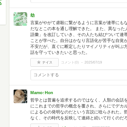
る
劫
言葉がやがて虐殺に繋がるように言葉が連帯にも
だなとこの本を通し理解できた。 また、異なった
語彙」を改訂していき、その人たち結びついて連
ことが学べた。自分はかなり言語化が苦手な自覚
不安だが、直ぐに断定したりマイノリティが叫ぶ
話を守っていきたいと思った。
ナイス
コメント(
0
)
2025/07/19
Mamo↑Hon
哲学とは普遍を追求するのではなく、人類の会話
にこれまでの哲学の概念を覆され、さらにでデカ
による心の発明なのだという言説に唸らされた。
なく、その時代を反映して連綿と続いて行くのだ