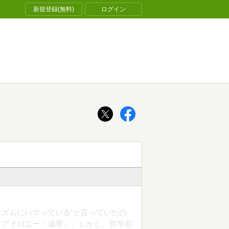
新規登録(無料)
ログイン
ティズムにハマっている”と言っていたの
・アイロニー・連帯』。しかし、哲学初