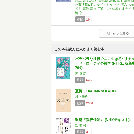
野上 志学,大畑 浩志,銭 清弘,三木 那由他
佐藤 邦政,ドナルド・ジャッド,河合 大介
谷川 嘉浩,萩原 広道,しゅんぎくオカピ,
河 亨
登録
19
もっと見る
この本を読んだ人がよく読む本
バラバラな世界で共に生きる: リチ
ード・ローティの哲学 (NHK出版新
760)
朱 喜哲
登録
635
夏帆 The Tale of KAHO
村上春樹
登録
2961
親鸞『教行信証』 (NHKテキスト)
釈 徹宗
登録
41