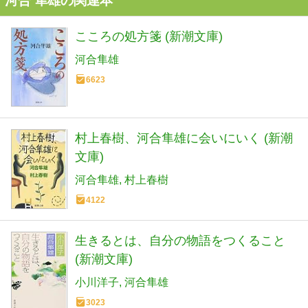
河合 隼雄の関連本
こころの処方箋 (新潮文庫)
河合隼雄
6623
村上春樹、河合隼雄に会いにいく (新潮
文庫)
河合隼雄
村上春樹
4122
生きるとは、自分の物語をつくること
(新潮文庫)
小川洋子
河合隼雄
3023