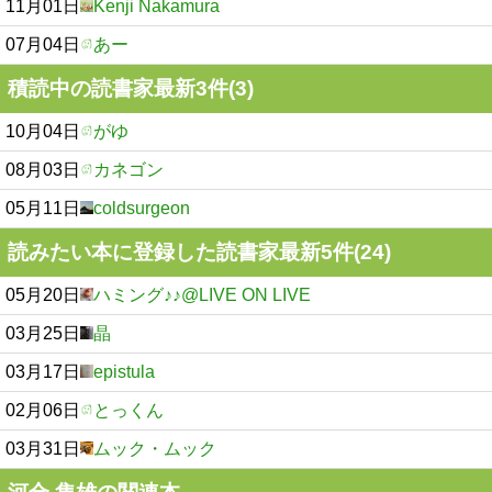
11月01日
Kenji Nakamura
07月04日
あー
積読中の読書家最新3件(3)
10月04日
がゆ
08月03日
カネゴン
05月11日
coldsurgeon
読みたい本に登録した読書家最新5件(24)
05月20日
ハミング♪♪@LIVE ON LIVE
03月25日
晶
03月17日
epistula
02月06日
とっくん
03月31日
ムック・ムック