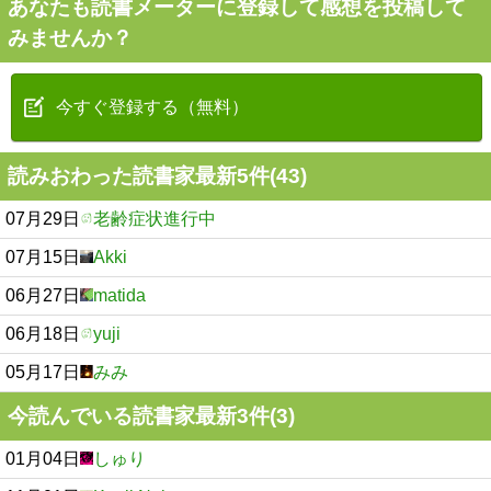
あなたも読書メーターに登録して感想を投稿して
みませんか？
今すぐ登録する（無料）
読みおわった読書家最新5件(43)
07月29日
老齢症状進行中
07月15日
Akki
06月27日
matida
06月18日
yuji
05月17日
みみ
今読んでいる読書家最新3件(3)
01月04日
しゅり