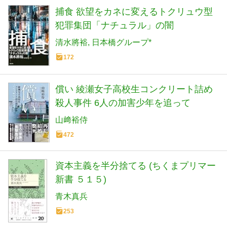
捕食 欲望をカネに変えるトクリュウ型
犯罪集団「ナチュラル」の闇
清水將裕
日本橋グループ*
172
償い 綾瀬女子高校生コンクリート詰め
殺人事件 6人の加害少年を追って
山﨑裕侍
472
資本主義を半分捨てる (ちくまプリマー
新書 ５１５)
青木真兵
253