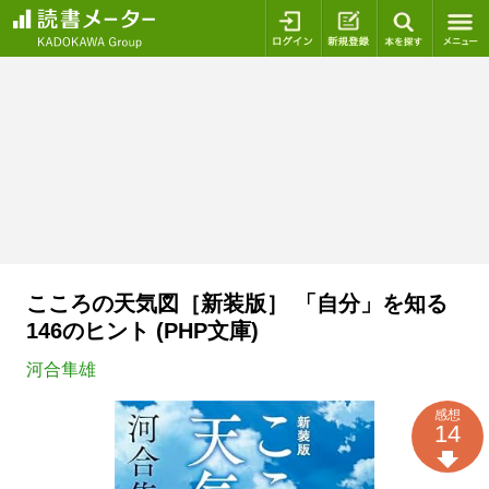
ログイン
新規登録
本を探
こころの天気図［新装版］ 「自分」を知る
146のヒント (PHP文庫)
河合隼雄
感想
14