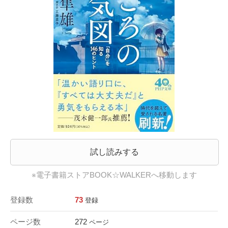
試し読みする
※電子書籍ストアBOOK☆WALKERへ移動します
登録数
73
登録
ページ数
272
ページ