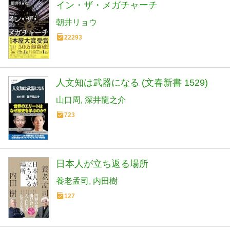
イン・ザ・メガチャーチ
朝井リョウ
22293
人文知は武器になる (文春新書 1529)
山口周
深井龍之介
723
日本人が立ち返る場所
養老孟司
内田樹
127