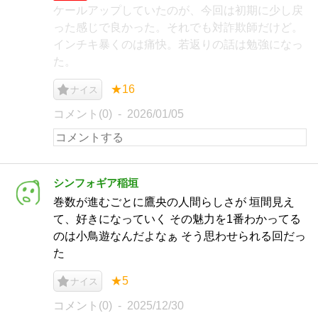
ケールアップしていたのが、今回は初期に少し戻
った感じで良かった。それでも対詐欺師だけど。
インチキ暴くのは痛快。若返りの話は勉強になっ
た。
★16
ナイス
コメント(0)
2026/01/05
シンフォギア稲垣
巻数が進むごとに鷹央の人間らしさが 垣間見え
て、好きになっていく その魅力を1番わかってる
のは小鳥遊なんだよなぁ そう思わせられる回だっ
た
★5
ナイス
コメント(0)
2025/12/30