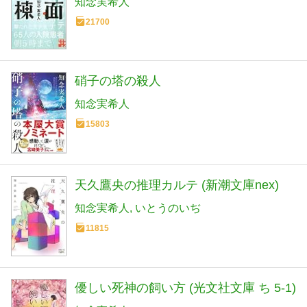
知念実希人
21700
硝子の塔の殺人
知念実希人
15803
天久鷹央の推理カルテ (新潮文庫nex)
知念実希人
いとうのいぢ
11815
優しい死神の飼い方 (光文社文庫 ち 5-1)