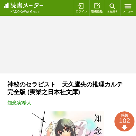
ログイン
新規登録
本を探
神秘のセラピスト 天久鷹央の推理カルテ
完全版 (実業之日本社文庫)
知念実希人
感想
102