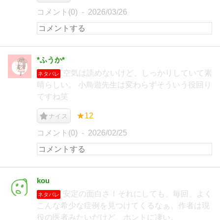
コメント(0)
2026/03/26
*ふうか*
空気は読めないけど、しっかりしていて素
ネタバレ
晴らしい。 小鳥遊先生は変わらずそういう役回り
ですね笑
★12
ナイス
コメント(0)
2026/02/25
kou
安定の面白さ！それにしても、毎回、よく
ネタバレ
こんな希少な症例を見つけてくるなぁ。作者は現
役の医者みたいだけど、ホントに凄い。