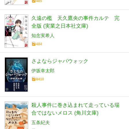
485
久遠の檻 天久鷹央の事件カルテ 完
全版 (実業之日本社文庫)
知念実希人
484
さよならジャバウォック
伊坂幸太郎
8410
殺人事件に巻き込まれて走っている場
合ではないメロス (角川文庫)
五条紀夫