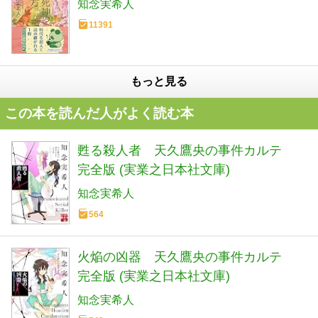
知念実希人
11391
もっと見る
この本を読んだ人がよく読む本
甦る殺人者 天久鷹央の事件カルテ
完全版 (実業之日本社文庫)
知念実希人
564
火焔の凶器 天久鷹央の事件カルテ
完全版 (実業之日本社文庫)
知念実希人