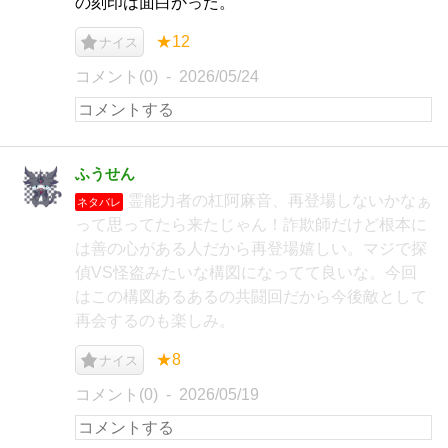
の刻印は面白かった。
★12
ナイス
コメント(0)
2026/05/24
ふうせん
霊能力者の杠阿麻音、再登場しないかなぁ
ネタバレ
って思ってたら来たじゃん！詐欺師だけど根本に
は善の心がある人だから再登場嬉しい。マジで探
偵VS怪盗みたいな構図になってて良いな。今回
はこの構図あるあるの共闘回だから今後敵として
再会するのも楽しみ。
★8
ナイス
コメント(0)
2026/05/19