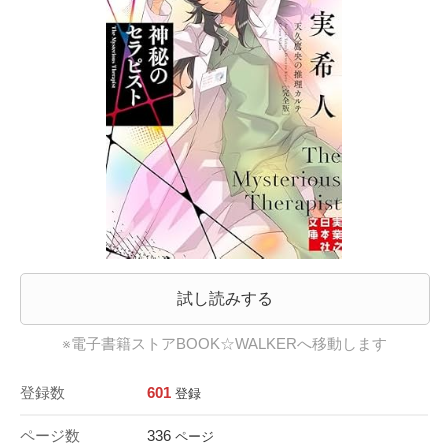
試し読みする
※電子書籍ストアBOOK☆WALKERへ移動します
登録数
601
登録
ページ数
336
ページ