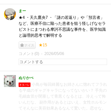
まー
★4 ・天久鷹央7 ・「謎の若返り」や「預言者」
など、医療不信に陥った患者を狙う怪しげなセラ
ピストにまつわる摩訶不思議な事件を、医学知識
と論理的思考で解明する
★15
ナイス
コメント(0)
2026/05/06
ぬりかべ
小鳥が毎回綺麗なお姉さんに惚れてフラれ
ネタバレ
る平成のギャグキャラになってないかい？ 手先の
毛細血管が閉塞して青黒くなるとは、冷えって怖
いんだな。 副作用があるとはいえ、女性ホルモン
てそんなに美容効果あるなんて驚いた。恋せな。