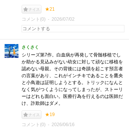
★21
ナイス
コメント(0)
2026/07/02
さくさく
シリーズ第7作。白血病が再発して骨髄移植でし
か助かる見込みがない幼女に対して頑なに移植を
認めない母親。その背後には奇蹟を起こす預言者
の言葉があり、これがインチキであることを鷹央
と小鳥遊は証明しようとする。トリックになんと
なく気がつくようになってしまったが、ストーリ
ーはどれも面白い。医療行為を行えるのは医師だ
け、詐欺師はダメ。
★19
ナイス
コメント(0)
2026/06/16