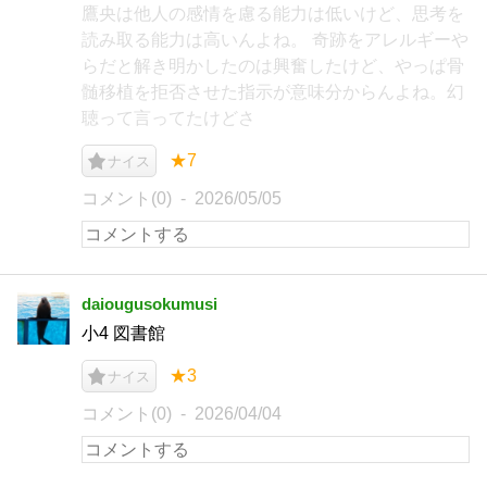
鷹央は他人の感情を慮る能力は低いけど、思考を
読み取る能力は高いんよね。 奇跡をアレルギーや
らだと解き明かしたのは興奮したけど、やっぱ骨
髄移植を拒否させた指示が意味分からんよね。幻
聴って言ってたけどさ
★7
ナイス
コメント(0)
2026/05/05
daiougusokumusi
小4 図書館
★3
ナイス
コメント(0)
2026/04/04