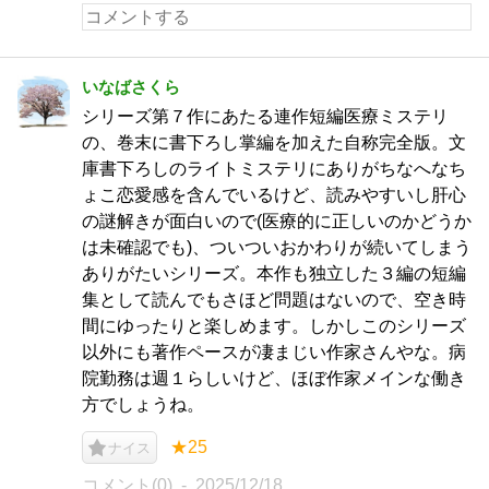
いなばさくら
シリーズ第７作にあたる連作短編医療ミステリ
の、巻末に書下ろし掌編を加えた自称完全版。文
庫書下ろしのライトミステリにありがちなへなち
ょこ恋愛感を含んでいるけど、読みやすいし肝心
の謎解きが面白いので(医療的に正しいのかどうか
は未確認でも)、ついついおかわりが続いてしまう
ありがたいシリーズ。本作も独立した３編の短編
集として読んでもさほど問題はないので、空き時
間にゆったりと楽しめます。しかしこのシリーズ
以外にも著作ペースが凄まじい作家さんやな。病
院勤務は週１らしいけど、ほぼ作家メインな働き
方でしょうね。
★25
ナイス
コメント(0)
2025/12/18