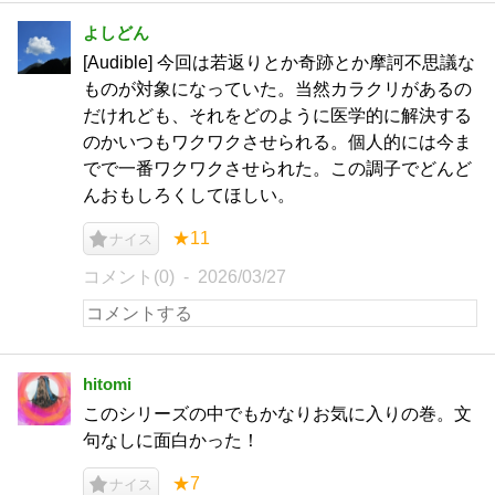
よしどん
[Audible] 今回は若返りとか奇跡とか摩訶不思議な
ものが対象になっていた。当然カラクリがあるの
だけれども、それをどのように医学的に解決する
のかいつもワクワクさせられる。個人的には今ま
でで一番ワクワクさせられた。この調子でどんど
んおもしろくしてほしい。
★11
ナイス
コメント(0)
2026/03/27
hitomi
このシリーズの中でもかなりお気に入りの巻。文
句なしに面白かった！
★7
ナイス