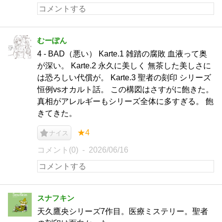
むーぽん
4 - BAD（悪い） Karte.1 雑踏の腐敗 血液って奥
が深い。 Karte.2 永久に美しく 無茶した美しさに
は恐ろしい代償が。 Karte.3 聖者の刻印 シリーズ
恒例vsオカルト話。 この構図はさすがに飽きた。
真相がアレルギーもシリーズ全体に多すぎる。 飽
きてきた。
★4
ナイス
コメント(0)
2026/06/16
スナフキン
天久鷹央シリーズ7作目。医療ミステリー。聖者