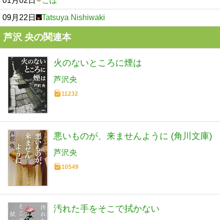
01月02日
こぽ
09月22日
Tatsuya Nishiwaki
芦沢 央の関連本
火のないところに煙は
芦沢央
11232
悪いものが、来ませんように (角川文庫)
芦沢央
10549
汚れた手をそこで拭かない