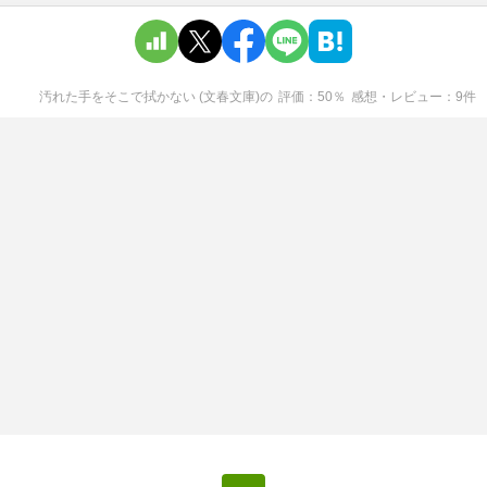
汚れた手をそこで拭かない (文春文庫)
の
評価
50
％
感想・レビュー
9
件