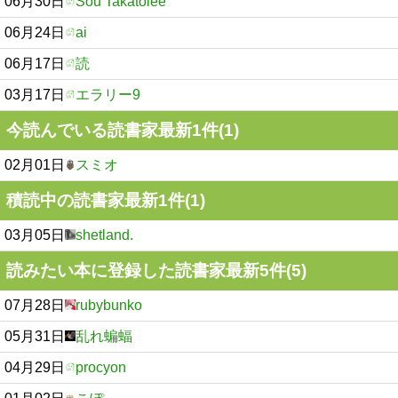
06月30日
Sou Takatolee
06月24日
ai
06月17日
読
03月17日
エラリー9
今読んでいる読書家最新1件(1)
02月01日
スミオ
積読中の読書家最新1件(1)
03月05日
shetland.
読みたい本に登録した読書家最新5件(5)
07月28日
rubybunko
05月31日
乱れ蝙蝠
04月29日
procyon