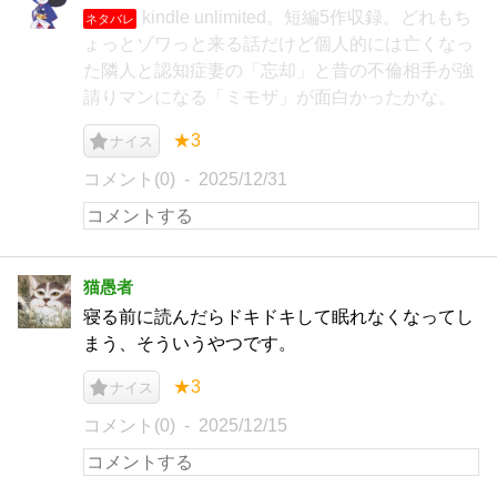
kindle unlimited。短編5作収録。どれもち
ネタバレ
ょっとゾワっと来る話だけど個人的には亡くなっ
た隣人と認知症妻の「忘却」と昔の不倫相手が強
請りマンになる「ミモザ」が面白かったかな。
★3
ナイス
コメント(0)
2025/12/31
猫愚者
寝る前に読んだらドキドキして眠れなくなってし
まう、そういうやつです。
★3
ナイス
コメント(0)
2025/12/15