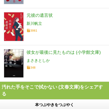
元彼の遺言状
新川帆立
3061
彼女が最後に見たものは (小学館文庫)
まさきとしか
348
汚れた手をそこで拭かない (文春文庫)をシェアす
る
本つぶやきをつぶやく