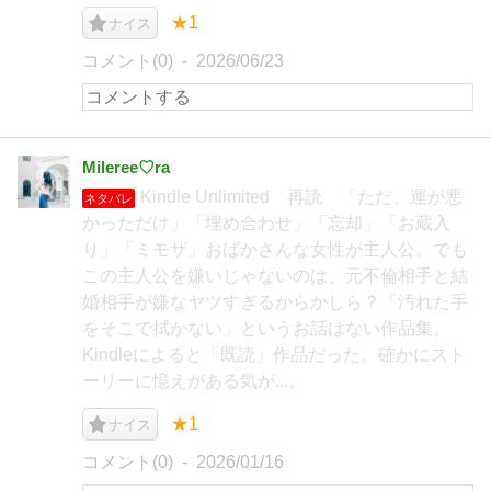
★1
ナイス
コメント(0)
2026/06/23
Mileree♡ra
Kindle Unlimited 再読 「ただ、運が悪
ネタバレ
かっただけ」「埋め合わせ」「忘却」「お蔵入
り」「ミモザ」おばかさんな女性が主人公。でも
この主人公を嫌いじゃないのは、元不倫相手と結
婚相手が嫌なヤツすぎるからかしら？「汚れた手
をそこで拭かない」というお話はない作品集。
Kindleによると「既読」作品だった。確かにスト
ーリーに憶えがある気が...。
★1
ナイス
コメント(0)
2026/01/16