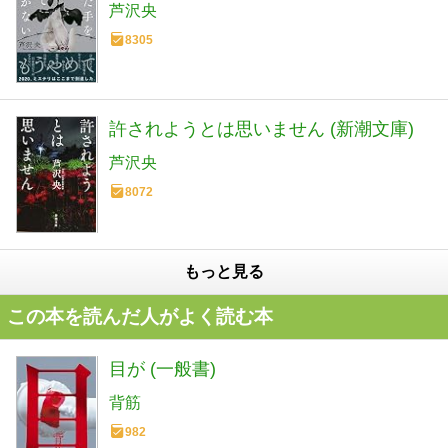
芦沢央
8305
許されようとは思いません (新潮文庫)
芦沢央
8072
もっと見る
この本を読んだ人がよく読む本
目が (一般書)
背筋
982