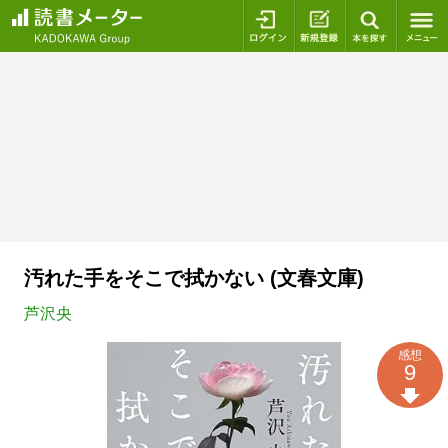
ログイン
新規登録
本を探
汚れた手をそこで拭かない (文春文庫)
芦沢央
感想
9