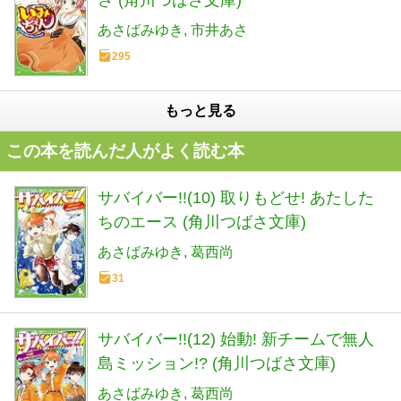
あさばみゆき
市井あさ
295
もっと見る
この本を読んだ人がよく読む本
サバイバー!!(10) 取りもどせ! あたした
ちのエース (角川つばさ文庫)
あさばみゆき
葛西尚
31
サバイバー!!(12) 始動! 新チームで無人
島ミッション!? (角川つばさ文庫)
あさばみゆき
葛西尚