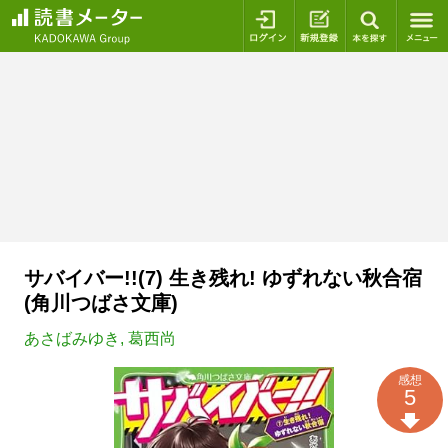
ログイン
新規登録
本を探
サバイバー!!(7) 生き残れ! ゆずれない秋合宿
(角川つばさ文庫)
あさばみゆき
,
葛西尚
感想
5