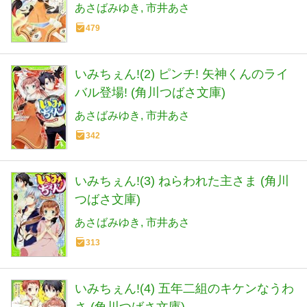
あさばみゆき
市井あさ
479
いみちぇん!(2) ピンチ! 矢神くんのライ
バル登場! (角川つばさ文庫)
あさばみゆき
市井あさ
342
いみちぇん!(3) ねらわれた主さま (角川
つばさ文庫)
あさばみゆき
市井あさ
313
いみちぇん!(4) 五年二組のキケンなうわ
さ (角川つばさ文庫)