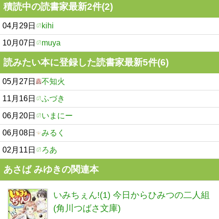
積読中の読書家最新2件(2)
04月29日
kihi
10月07日
muya
読みたい本に登録した読書家最新5件(6)
05月27日
不知火
11月16日
ふづき
06月20日
いまにー
06月08日
みるく
02月11日
ろあ
あさば みゆきの関連本
いみちぇん!(1) 今日からひみつの二人組
(角川つばさ文庫)