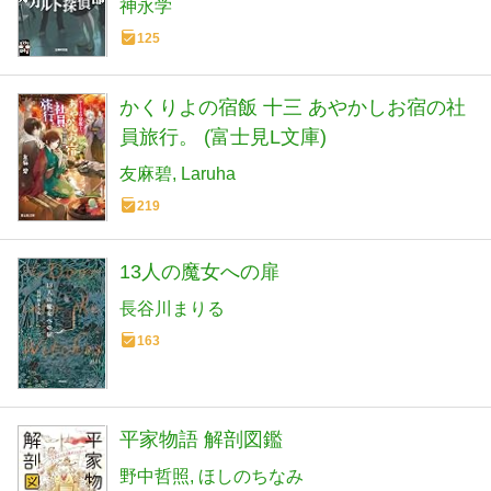
神永学
125
かくりよの宿飯 十三 あやかしお宿の社
員旅行。 (富士見L文庫)
友麻碧
Laruha
219
13人の魔女への扉
長谷川まりる
163
平家物語 解剖図鑑
野中哲照
ほしのちなみ