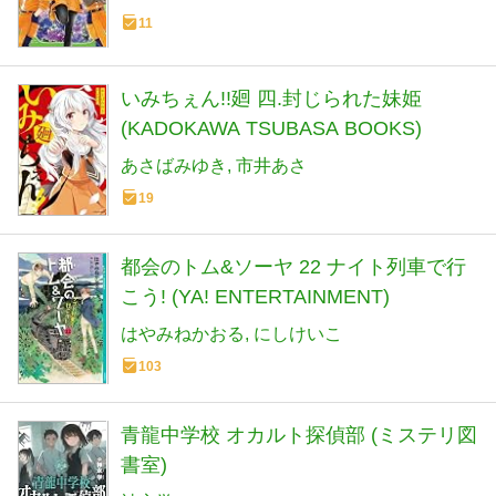
11
いみちぇん!!廻 四.封じられた妹姫
(KADOKAWA TSUBASA BOOKS)
あさばみゆき
市井あさ
19
都会のトム&ソーヤ 22 ナイト列車で行
こう! (YA! ENTERTAINMENT)
はやみねかおる
にしけいこ
103
青龍中学校 オカルト探偵部 (ミステリ図
書室)