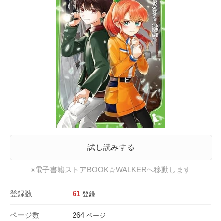
試し読みする
※電子書籍ストアBOOK☆WALKERへ移動します
登録数
61
登録
ページ数
264
ページ