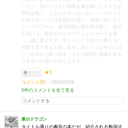
したり、別のノートに情報を書き移したりする必
要性は低く、じかんがもったいない。ハイライト
や線を引くことは有用性が低い。効果が高いアク
ティブリコール。練習問題や過去問を解く、模試
を受ける。暗記カードやフラッシュカードを使
う、髪に書き出す、学んだことを誰かに教える。
問題を見て答えを思い出す。覚えたことをがんば
って記憶から取り出す。スキマ時間に授業や本を
できるだけ思い出そうとする。
★5
ナイス
コメント(5)
2026/07/29
5件のコメントを全て見る
東のドラゴン
タイトル通りの趣旨の本だが、紹介される勉強法