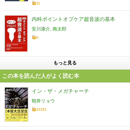
11
内科ポイントオブケア超音波の基本
安川康介
南太郎
0
もっと見る
この本を読んだ人がよく読む本
イン・ザ・メガチャーチ
朝井リョウ
22281