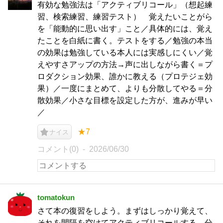
有効な勉強法は「アクティブリコール」（想起練
習、検索練習、練習テスト） 覚えたいことがら
を「能動的に思い出す」こと／具体的には、覚え
たことを白紙に書く。テストをする／勉強の本当
の効果は勉強している本人には実感しにくい／覚
えやすさアップの方法→声に出しながら書く＝プ
ロダクション効果、誰かに教える（プロテジェ効
果）／一度にまとめて、よりも分散してやる＝分
散効果／小さな目標を設定した方が、進みが早い
／
★7
ナイス
コメント(0)
2026/06/30
tomatokun
さて本の復習をしよう。まずはしっかり覚えて、
それを間隔を空けてアクティブリコールする。分