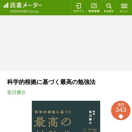
ログイン
新規登録
本を探
科学的根拠に基づく最高の勉強法
安川康介
感想
343