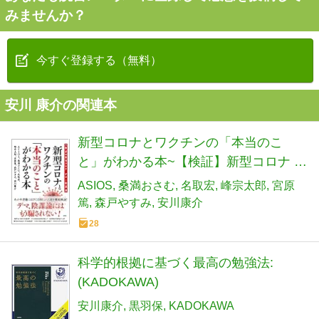
みませんか？
今すぐ登録する（無料）
安川 康介の関連本
新型コロナとワクチンの「本当のこ
と」がわかる本~【検証】新型コロナ デ
マ・陰謀論
ASIOS
桑満おさむ
名取宏
峰宗太郎
宮原
篤
森戸やすみ
安川康介
28
科学的根拠に基づく最高の勉強法:
(KADOKAWA)
安川康介
黒羽保
KADOKAWA