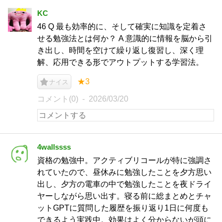
KC
46 Q 最も効率的に、そして確実に知識を定着さ
せる勉強法とは何か？ A 意識的に情報を脳から引
き出し、時間を空けて繰り返し復習し、深く理
解、応用できる形でアウトプットする学習法。
★3
ナイス
コメント(0)
2026/03/20
4wallssss
資格の勉強中。アクティブリコールが特に強調さ
れていたので、昼休みに勉強したことを夕方思い
出し、夕方の電車の中で勉強したことを夜ドライ
ヤーしながら思い出す。寝る前に総まとめとチャ
ットGPTに質問した履歴を振り返り1日に何度も
できるよう実践中。効果はよく分からないが頭に