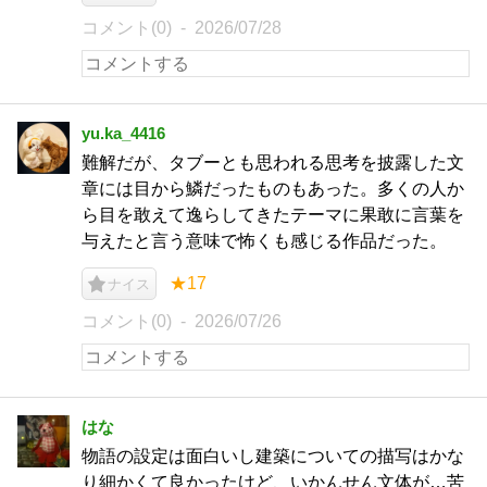
コメント(0)
2026/07/28
yu.ka_4416
難解だが、タブーとも思われる思考を披露した文
章には目から鱗だったものもあった。多くの人か
ら目を敢えて逸らしてきたテーマに果敢に言葉を
与えたと言う意味で怖くも感じる作品だった。
★17
ナイス
コメント(0)
2026/07/26
はな
物語の設定は面白いし建築についての描写はかな
り細かくて良かったけど、いかんせん文体が…苦