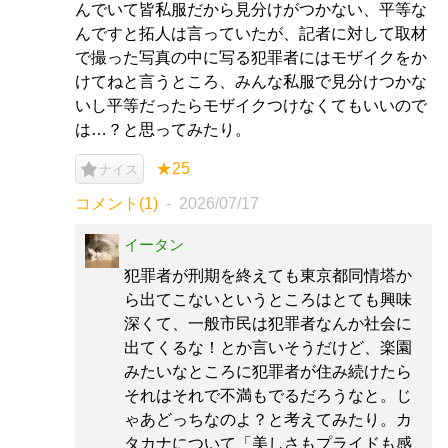
んでいて皆私服だから見分けがつかない、平等な
んですと拓人は言っていたが、記者に対して取材
で撮った写真の中に写る犯罪者にはモザイクをか
けてねと言うところ、みんな私服で見分けつかな
いし平等だったらモザイクつけなくてもいいので
は…？と思ってみたり。
★25
ナイス
コメント(1)
2026/07/17
イータン
犯罪者が刑期を終えても東京都同情塔か
ら出てこないというところはとても興味
深くて、一般市民は犯罪者なんか社会に
出てくるな！とか言いそうだけど、楽園
みたいなところに犯罪者が住み続けたら
それはそれで不満もでるだろうなと。じ
ゃあどっちなのよ？と考えてみたり。カ
タカナについて「美しさもプライドも感