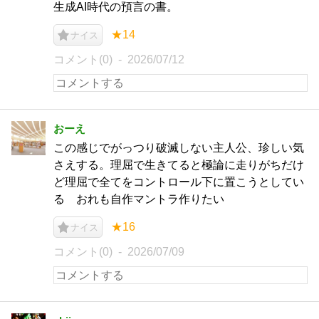
生成AI時代の預言の書。
★14
ナイス
コメント(0)
2026/07/12
おーえ
この感じでがっつり破滅しない主人公、珍しい気
さえする。理屈で生きてると極論に走りがちだけ
ど理屈で全てをコントロール下に置こうとしてい
る おれも自作マントラ作りたい
★16
ナイス
コメント(0)
2026/07/09