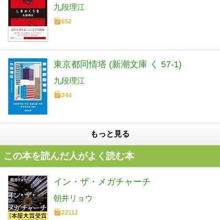
九段理江
652
東京都同情塔 (新潮文庫 く 57-1)
九段理江
244
もっと見る
この本を読んだ人がよく読む本
イン・ザ・メガチャーチ
朝井リョウ
22112