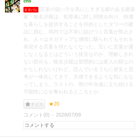
chii
言葉の扱い方を気にしすぎる癖のある建築
ネタバレ
家・牧名沙羅は、犯罪者に対し同情を向け、快適
な暮らしを提供することを目的としたタワーの建
設に挑む。塔内では不幸に結びつく言葉が禁止さ
れ、人々はネガティブな感情に駆られてもそれを
表現する言葉を持たなくなった。互いに言葉が通
じなくなるとはどういう状況なのか、理解しきれ
ない部分も。牧名沙羅は世間的には変人の類なの
かもしれないけれど、読んでいるうちに彼女と思
考が一体化してきて、共感できるような気にもな
ってしまう。ラストの、雨の中永遠に立ち続ける
可能性に心を奪われるところとか。
★20
ナイス
コメント(0)
2026/07/09