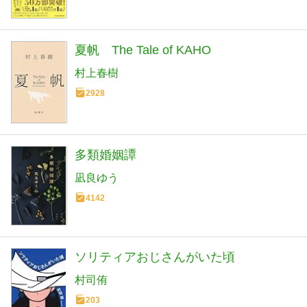
夏帆 The Tale of KAHO
村上春樹
2928
多類婚姻譚
凪良ゆう
4142
ソリティアおじさんがいた頃
村司侑
203