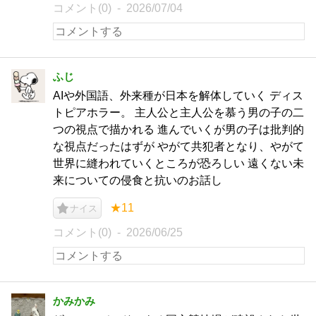
コメント(0)
2026/07/04
ふじ
AIや外国語、外来種が日本を解体していく ディス
トピアホラー。 主人公と主人公を慕う男の子の二
つの視点で描かれる 進んでいくが男の子は批判的
な視点だったはずが やがて共犯者となり、やがて
世界に縫われていくところが恐ろしい 遠くない未
来についての侵食と抗いのお話し
★11
ナイス
コメント(0)
2026/06/25
かみかみ