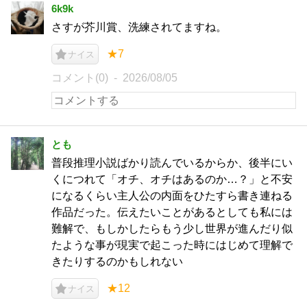
6k9k
さすが芥川賞、洗練されてますね。
★7
ナイス
コメント(0)
2026/08/05
とも
普段推理小説ばかり読んでいるからか、後半にい
くにつれて「オチ、オチはあるのか…？」と不安
になるくらい主人公の内面をひたすら書き連ねる
作品だった。伝えたいことがあるとしても私には
難解で、もしかしたらもう少し世界が進んだり似
たような事が現実で起こった時にはじめて理解で
きたりするのかもしれない
★12
ナイス