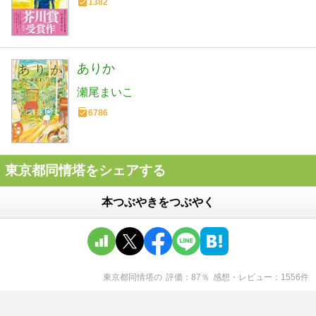
1382
ありか
瀬尾まいこ
6786
東京都同情塔をシェアする
本つぶやきをつぶやく
東京都同情塔
の
評価
87
％
感想・レビュー
1556
件