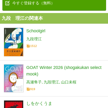
今すぐ登録する（無料）
九段 理江の関連本
Schoolgirl
九段理江
1512
GOAT Winter 2026 (shogakukan select
mook)
高瀬隼子
九段理江
山口未桜
919
しをかくうま