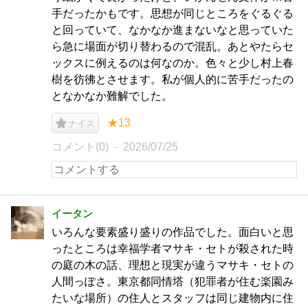
手だったかもです。思想が同じところをぐるぐる
と回っていて、なかなか進まないなと思っていた
ら急に場面が切り替わるので混乱。あとやたらセ
ックスに例えるのは何なのか。色々と少し村上春
樹を彷彿とさせます。私が個人的に苦手だったの
となかなか難解でした。
★13
ナイス
コメント(0)
2026/07/25
イータン
いろんな要素盛り盛りの作品でした。面白いと思
ったところは幸福学者マサキ・セトが殺された時
の庭の木の話、理想と現実が違うマサキ・セトの
人間っぽさ。東京都同情塔（犯罪者が住む楽園み
たいな場所）の住人とスタッフは同じ建物内に住