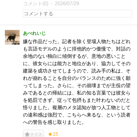
コメント(0)
2026/07/29
あべれいじ
嫌な作品だった。記者を除く登場人物たちはどれ
も言語モデルのように排他的かつ傲慢で、対話の
余地のない独白に傾倒するが、意地の悪いこと
に、彼女らには能力と地位があり、協力してその
建築を成功させてしまうので、読み手の私は、そ
れが崩れることを自分のバランスのために強く願
ってしまった。さらに、その崩壊までが主役の望
みであるとの帰結には、私の知る言葉では彼女ら
を処罰できず、従って包摂もまた叶わないのだと
悟りました。複層のメタ認知が放つ人工物として
の違和感は強烈で、こちらへ来るな、という読者
への警告を感じ取りました。
★15
ナイス