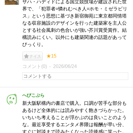
ザハ・ハディドによる国立競技場が建設された世
界で、「犯罪者=憐れむべき人=ホモ・ミゼラビリ
ス」という思想に基づき新宿御苑に東京都同情塔
なる収容施設のデザインを行った建築家を主人公
とする社会風刺の色合いが強い芥川賞受賞作。結
構読みにくい。以外にも建築関連の話題があって
びっくり。
★15
ナイス
コメント(0)
2026/06/24
へびこぶら
新大阪駅構内の書店で購入。口調が苦手な部分も
あるけど全体的には読みやすく飽きづらかった。
いちいち考えることが浮かぶのは良いことのよう
な。最近享受するエンタメ界隈は報酬が早い分、
すぐに対談まで読みたくなった読後感に笑った。