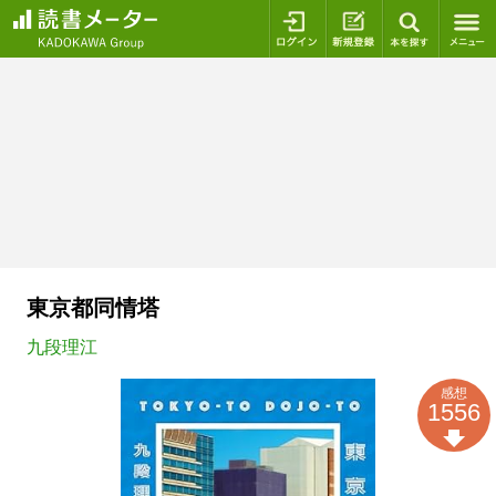
ログイン
新規登録
本を探
東京都同情塔
九段理江
感想
1556