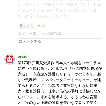
と、牧名さんの年齢を完全に間違えており、具体
的に出てきた時に絶句するくらい驚くなどしまし
た（計算したらあってたよね）
★15
ナイス
コメント(0)
2026/07/12
prism
第170回芥川賞受賞作 日本人の欺瞞をユーモラス
に描いた現代版・バベルの塔 ザハの国立競技場が
完成し、寛容論が浸透したもう一つの日本で、新
しい刑務所「シンパシータワートーキョー」が建
てられることに。犯罪者に寛容になれない建築
家・牧名沙羅は、仕事と信条の乖離に苦悩しなが
らパワフルに未来を追求する。ゆるふわな言葉
と、実のない正義の関係を豊かなフロウで暴く、