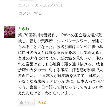
コメント(0)
2026/07/31
ときわ
第170回芥川賞受賞作。『ザハの国立競技場が完
成し、新しい刑務所「シンパシータワー」が建て
られることになった。牧名沙羅はコンペに勝つ為
に自分の考えとは異なる言葉を尽くして訴える』
言葉の奔流にのまれて、話の筋を見失うが、使わ
れる言葉はとても心地良く頭を通り抜ける。 牧名
沙羅のカタカナに対する考察、嫌悪感が独特で大
変面白い。 『日本人が日本語を捨てて、日本人じ
ゃなくなる未来 』という記述に、日本人って何だ
ろう、言葉・日本語って何だろうってちょっと考
えたんだけど、わからないまま。
★22
ナイス