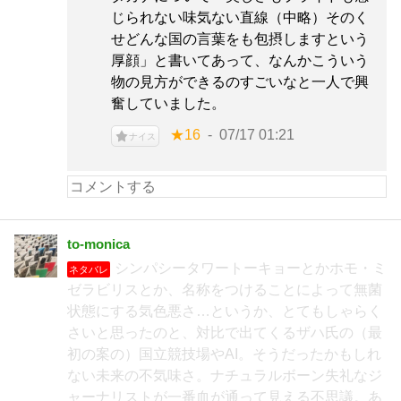
じられない味気ない直線（中略）そのく
せどんな国の言葉をも包摂しますという
厚顔」と書いてあって、なんかこういう
物の見方ができるのすごいなと一人で興
奮していました。
★16
07/17 01:21
ナイス
to-monica
シンパシータワートーキョーとかホモ・ミ
ネタバレ
ゼラビリスとか、名称をつけることによって無菌
状態にする気色悪さ…というか、とてもしゃらく
さいと思ったのと、対比で出てくるザハ氏の（最
初の案の）国立競技場やAI。そうだったかもしれ
ない未来の不気味さ。ナチュラルボーン失礼なジ
ャーナリストが一番血が通って見える不思議。あ