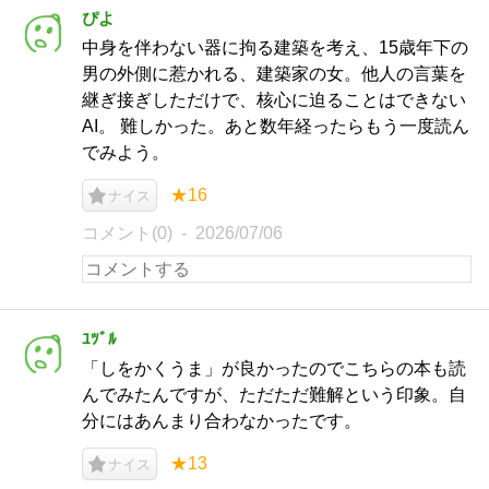
ぴよ
中身を伴わない器に拘る建築を考え、15歳年下の
男の外側に惹かれる、建築家の女。他人の言葉を
継ぎ接ぎしただけで、核心に迫ることはできない
AI。 難しかった。あと数年経ったらもう一度読ん
でみよう。
★16
ナイス
コメント(0)
2026/07/06
ﾕﾂﾞﾙ
「しをかくうま」が良かったのでこちらの本も読
んでみたんですが、ただただ難解という印象。自
分にはあんまり合わなかったです。
★13
ナイス