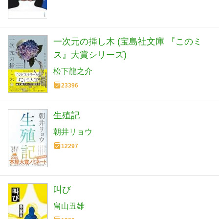
一次元の挿し木 (宝島社文庫 『このミ
ス』大賞シリーズ)
松下龍之介
23396
生殖記
朝井リョウ
12297
叫び
畠山丑雄