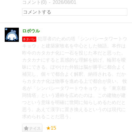
コメント(0)
2026/08/01
ロボウル
犯罪者のための塔「シンパシータワートウ
ネタバレ
キョウ」と建築家牧名を中心とした物語。本作は
昨今のカタカナ化に一石を投じた本だと思った。
カタカナにすると直感的な理解を妨げ、輪郭を曖
昧にできる。ぼやけた外観は脳が勝手に都合よく
補完し、個々で都合よく解釈、納得される。だか
らカタカナ化は物事を進める上で都合が良い。 牧
名が「シンパシータワートウキョウ」を「東京都
同情塔」という通称を広めたのは、この建物が建
つという意味を明確に世間に知らしめるためだと
思う。あえて漢字に置き換えるというのは現代に
求められることだ思う。
★15
ナイス