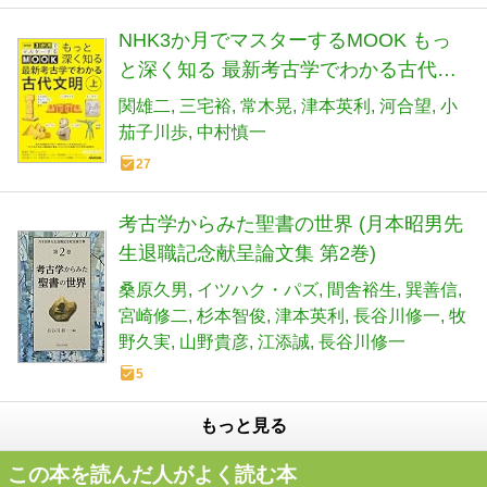
NHK3か月でマスターするMOOK もっ
と深く知る 最新考古学でわかる古代文
明 上: トルコのギョベックリ・テペ遺跡
関雄二
三宅裕
常木晃
津本英利
河合望
小
からメソポタミア、エジプト、－－－
茄子川歩
中村慎一
中国まで (1) (教養・文化シリーズ)
27
考古学からみた聖書の世界 (月本昭男先
生退職記念献呈論文集 第2巻)
桑原久男
イツハク・パズ
間舎裕生
巽善信
宮崎修二
杉本智俊
津本英利
長谷川修一
牧
野久実
山野貴彦
江添誠
長谷川修一
5
もっと見る
この本を読んだ人がよく読む本