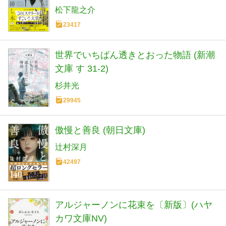
松下龍之介
23417
世界でいちばん透きとおった物語 (新潮
文庫 す 31-2)
杉井光
29945
傲慢と善良 (朝日文庫)
辻村深月
42497
アルジャーノンに花束を〔新版〕(ハヤ
カワ文庫NV)