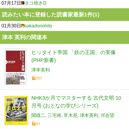
07月17日
タコ焼きΩ
読みたい本に登録した読書家最新1件(1)
01月30日
sakadonohito
津本 英利の関連本
ヒッタイト帝国 「鉄の王国」の実像
(PHP新書)
津本英利
257
NHK3か月でマスターする 古代文明 10
月号 (おとなの学びシリーズ)
関雄二
三宅裕
常木晃
津本英利
河合望
63