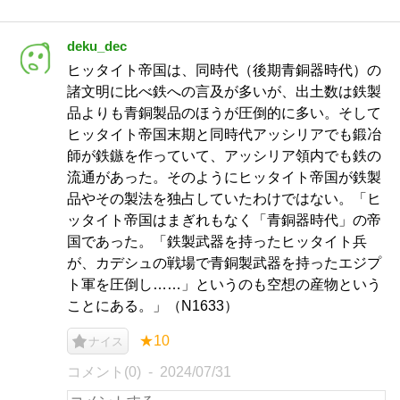
deku_dec
ヒッタイト帝国は、同時代（後期青銅器時代）の
諸文明に比べ鉄への言及が多いが、出土数は鉄製
品よりも青銅製品のほうが圧倒的に多い。そして
ヒッタイト帝国末期と同時代アッシリアでも鍛冶
師が鉄鏃を作っていて、アッシリア領内でも鉄の
流通があった。そのようにヒッタイト帝国が鉄製
品やその製法を独占していたわけではない。「ヒ
ッタイト帝国はまぎれもなく「青銅器時代」の帝
国であった。「鉄製武器を持ったヒッタイト兵
が、カデシュの戦場で青銅製武器を持ったエジプ
ト軍を圧倒し……」というのも空想の産物という
ことにある。」（N1633）
★10
ナイス
コメント(0)
2024/07/31