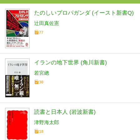
たのしいプロパガンダ (イースト新書Q)
辻田真佐憲
77
イランの地下世界 (角川新書)
若宮總
30
読書と日本人 (岩波新書)
津野海太郎
18