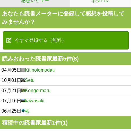
感想レビュー
ネタバレ
あなたも読書メーターに登録して感想を投稿して
みませんか？
今すぐ登録する（無料）
読みおわった読書家最新5件(8)
04月05日
Kitinotomodati
10月01日
Setu
07月21日
Kongo-maru
07月16日
kawasaki
06月25日
彬
積読中の読書家最新1件(1)