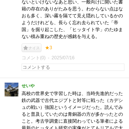
ないといけないなあと思い、一般向けに開いた書
籍の存在のありがたみを思う。わからない点はな
おも多く、深い霧を隔てて見え隠れしているかの
ようだけれども、長らく忘れ去られていた「帝
国」を掘り起こした、「ヒッタイト学」のたゆま
ない積み重ねの歴史が感銘を与える。
★3
ナイス
コメント(0)
2025/07/16
せいや
高校の世界史で学習した時は、当時先進的だった
鉄の武器で古代エジプトと対等に戦った（カデシ
ュの戦い）強国というイメージだった。読んでみ
ると普及していたのは青銅器の方が多かったとの
こと。考古学調査に直接関わっている筆者による
最新のヒッタイト研究の実像がとてもリアルで大