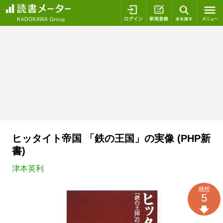
ログイン
新規登録
本を探
ヒッタイト帝国 「鉄の王国」の実像 (PHP新
書)
津本英利
感想
5