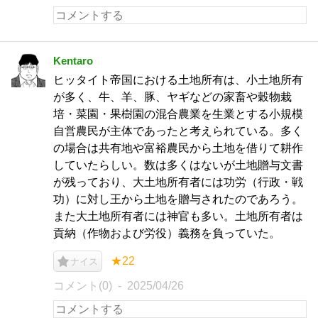
Kentaro
ヒッタイト帝国における土地所有は、小土地所有
が多く、牛、羊、豚、ヤギなどの家畜や穀物栽
培・菜園・果樹園の混合農業を生業とする小規模
自営農民が主体であったと考えられている。多く
の場合は共有地や富裕農民から土地を借りて耕作
していたらしい。数は多くはないが土地贈与文書
が残っており、大土地所有者には功労（行政・戦
功）に対し王から土地を贈与されたのであろう。
また大土地所有者には神官も多い。土地所有者は
貢納（作物および労役）義務を負っていた。
★22
ナイス
コメント(0)
2025/04/26