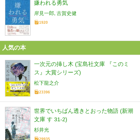
嫌われる勇気
岸見一郎
古賀史健
1920
人気の本
一次元の挿し木 (宝島社文庫 『このミ
ス』大賞シリーズ)
松下龍之介
23396
世界でいちばん透きとおった物語 (新潮
文庫 す 31-2)
杉井光
29935