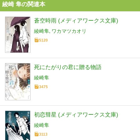
綾崎 隼の関連本
蒼空時雨 (メディアワークス文庫)
綾崎隼
ワカマツカオリ
5120
死にたがりの君に贈る物語
綾崎隼
3475
初恋彗星 (メディアワークス文庫)
綾崎隼
3113