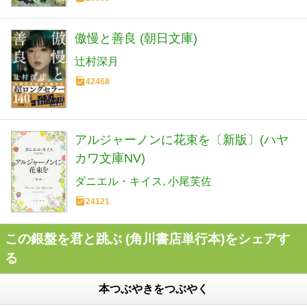
傲慢と善良 (朝日文庫)
辻村深月
42468
アルジャーノンに花束を〔新版〕(ハヤ
カワ文庫NV)
ダニエル・キイス
小尾芙佐
24121
この銀盤を君と跳ぶ (角川書店単行本)をシェアす
る
本つぶやきをつぶやく