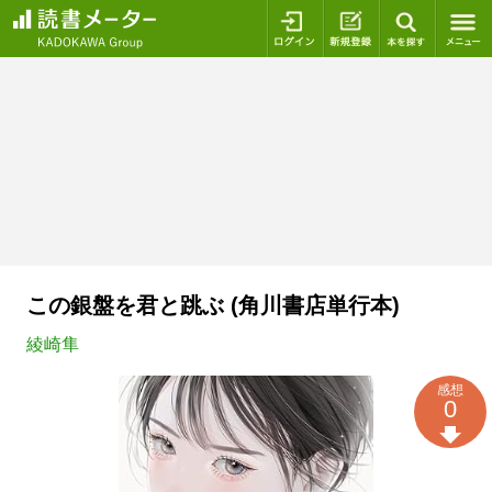
ログイン
新規登録
本を探
この銀盤を君と跳ぶ (角川書店単行本)
綾崎隼
感想
0