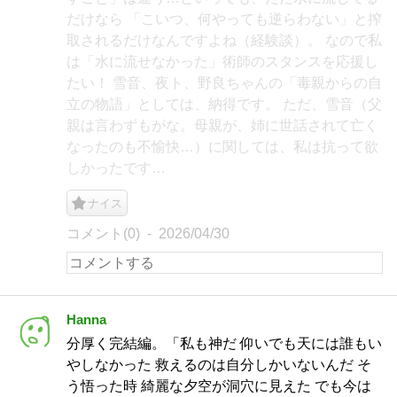
だけなら 「こいつ、何やっても逆らわない」と搾
取されるだけなんですよね（経験談）。 なので私
は「水に流せなかった」術師のスタンスを応援し
たい！ 雪音、夜ト、野良ちゃんの「毒親からの自
立の物語」としては、納得です。 ただ、雪音（父
親は言わずもがな。母親が、姉に世話されて亡く
なったのも不愉快…）に関しては、私は抗って欲
しかったです…
ナイス
コメント(0)
2026/04/30
Hanna
分厚く完結編。「私も神だ 仰いでも天には誰もい
やしなかった 救えるのは自分しかいないんだ そ
う悟った時 綺麗な夕空が洞穴に見えた でも今は