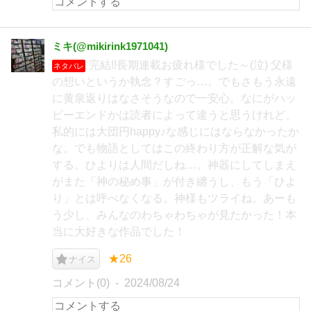
ミキ(@mikirink1971041)
完結!!長期連載お疲れ様でした～(泣) 父様
ネタバレ
の想いというか執念？すごっ…。でもさもう永遠
に黄泉返りはなさそうなので一安心。なにがハッ
ピーエンドかは読者によって違うと思うけれど、
私的には大団円happy♪な感じにはならなかったか
な。でも物語としてはこの終わり方が正解な気が
する。ひよりは人間だしね…。神器にしてしまえ
がまた「神の秘め事」が付き纏うし、もう「ひよ
り」とは呼べなくなる。神様もツライね。あーも
う少し、みんなのわちゃわちゃが見たかった！本
当に大好きな作品でした！
★26
ナイス
コメント(0)
2024/08/24