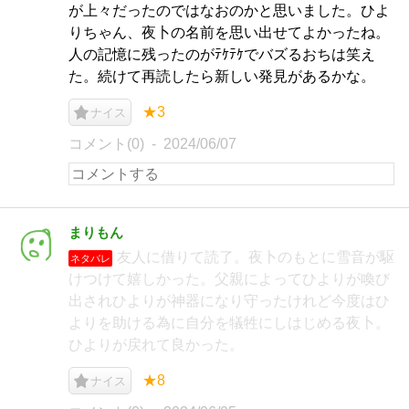
が上々だったのではなおのかと思いました。ひよ
りちゃん、夜卜の名前を思い出せてよかったね。
人の記憶に残ったのがﾃｹﾃｹでバズるおちは笑え
た。続けて再読したら新しい発見があるかな。
★3
ナイス
コメント(0)
2024/06/07
まりもん
友人に借りて読了。夜卜のもとに雪音が駆
ネタバレ
けつけて嬉しかった。父親によってひよりが喚び
出されひよりが神器になり守ったけれど今度はひ
よりを助ける為に自分を犠牲にしはじめる夜卜。
ひよりが戻れて良かった。
★8
ナイス