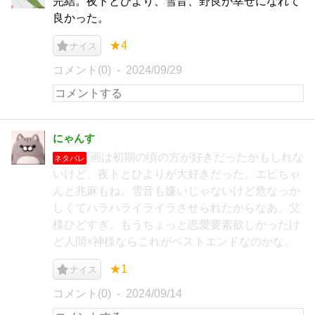
完結。夜トとひより、雪音、野良が幸せになれて
良かった。
★4
ナイス
コメント(0)
2024/09/29
にゃんす
画は初期の頃の方が好きだったかもしれな
ネタバレ
いけど、夜トとひよりが大好きだった。エビちゃ
んと兆麻もね。雪音も嫌いじゃないけど危なっか
しくてハラハライライラさせられたからなあ。父
様ひどすぎ。もうちょっと恋愛要素欲しかったけ
ど人間×神様ならこれがベストエンドなのかな。
★1
ナイス
コメント(0)
2024/09/14