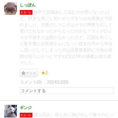
しっぽん
途中で足踏みして読むのか苦になったけ
ネタバレ
ど、好きな画だし笑いのツボをつかれ最後まで読
めました。父様のしつこさはカヤの博愛を正しく
受けとれなかったからだったのかな？ヤトがひよ
りを手放すとは思わなかったけど、記憶を失くし
た数年後にお医者さんになった彼女の方から再会
し思いだしてしまったのは恋愛要素的に今後の展
開が知りたかったですね(笑)13年の連載お疲れ様
でした。
★2
ナイス
コメント(0)
2024/12/28
ギンジ
借り読み。桜と共に飛び出して夜卜のピン
ネタバレ