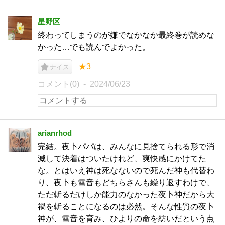
星野区
終わってしまうのが嫌でなかなか最終巻が読めな
かった…でも読んでよかった。
★3
ナイス
コメント(0)
2024/06/23
arianrhod
完結。夜卜パパは、みんなに見捨てられる形で消
滅して決着はついたけれど、爽快感にかけてた
な。とはいえ神は死なないので死んだ神も代替わ
り、夜卜も雪音もどちらさんも繰り返すわけで、
ただ斬るだけしか能力のなかった夜卜神だから大
禍を斬ることになるのは必然。そんな性質の夜卜
神が、雪音を育み、ひよりの命を紡いだという点