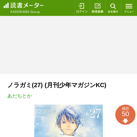
ログイン
新規登録
本を探
ノラガミ(27) (月刊少年マガジンKC)
あだちとか
感想
50