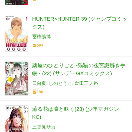
HUNTER×HUNTER 39 (ジャンプコミッ
クス)
冨樫義博
594
薬屋のひとりごと~猫猫の後宮謎解き手
帳~ (22) (サンデーGXコミックス)
日向夏
しのとうこ
倉田三ノ路
196
薫る花は凛と咲く(23) (少年マガジン
KC)
三香見サカ