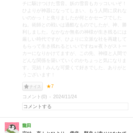
チに駆けつけた雪音。妖の雪音もカッコいいぞ！
ひよりが神器になってしまい、もう人間に戻れな
いのかっ！と焦りましたが何とかセーフでした
ね。術師との戦いは過酷なものでしたが、神、勝
利しました。なかなか無名の神様が生き残るには
厳しい時代ですが、ひよりに立派な社を再建して
もらって生き残れるといいですねｗ夜卜がストー
カーになりかけてますが、この先、神様と人間で
どんな関係を築いていくのかちょっと気になりま
す。完結！みんな可愛くて好きでした、ありがと
うございます！
★7
ナイス
コメント(0)
2024/11/24
龍田