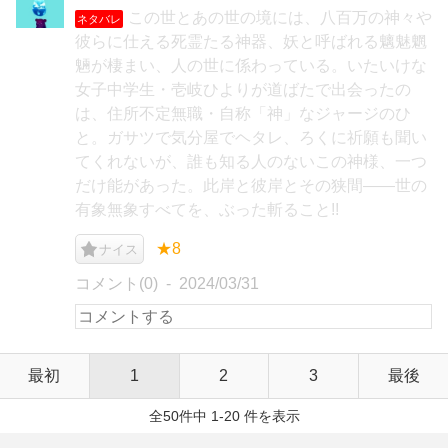
この世とあの世の境には、八百万の神々や
ネタバレ
彼らに仕える死霊たる神器、妖と呼ばれる魑魅魍
魎が棲まい、人の世に係わっている。いたいけな
女子中学生・壱岐ひよりが道ばたで出会ったの
は、住所不定無職・自称「神」なジャージのひ
と。ガサツで気分屋でヘタレ、ろくに祈願も聞い
てくれないが、誰も知る人のないこの神様、一つ
だけ能があった。此岸と彼岸とその狭間――世の
有象無象すべてを、ぶった斬ること!!
★8
ナイス
コメント(0)
2024/03/31
最初
1
2
3
最後
全50件中 1-20 件を表示