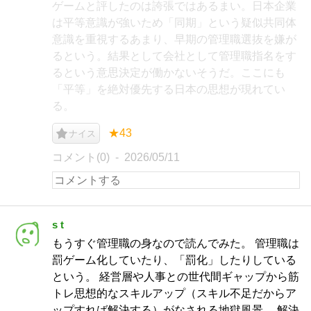
ゲームと評したのは誇張ではあるまい。日本企業
は平等意識が強いため「同期」という疑似共同体
意識を重視するあまり、早期の管理職選抜を嫌が
るという。結果として会社として管理職指名をす
るという意思決定が働かないそうだ。ここにも
「平等」を絶対優先する日本の思想が現れてい
る。
★43
ナイス
コメント(0)
2026/05/11
s t
もうすぐ管理職の身なので読んでみた。 管理職は
罰ゲーム化していたり、「罰化」したりしている
という。 経営層や人事との世代間ギャップから筋
トレ思想的なスキルアップ（スキル不足だからア
ップすれば解決する）がなされる地獄風景。 解決