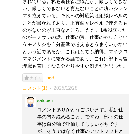
されている。私も新任管理職だが、厳しくできな
い、厳しくできないと育たないことに凄いジレン
マを抱えている。それへの対応策は組織レベルの
ことが書かれてあり、正直個々レベルで使えるも
のがないのが正直なところ。 ただ、1番役立った
のがモノサシの話。仕事の質、仕事のやり方とい
うモノサシを自分基準で考えるとうまくいかない
という話であるが、これはとても納得。マイクロ
マネジメントに繋がる話であり、これは部下も管
理職も苦しくなる分かりやすい例えだと思った。
★8
ナイス
コメント(1)
2025/12/28
satoben
コメントありがとうございます。私は仕
事の質を緩めること、ですね。部下の仕
事は自分軸で評価してしまいがちです
が、そうではなく仕事のアウトプットと