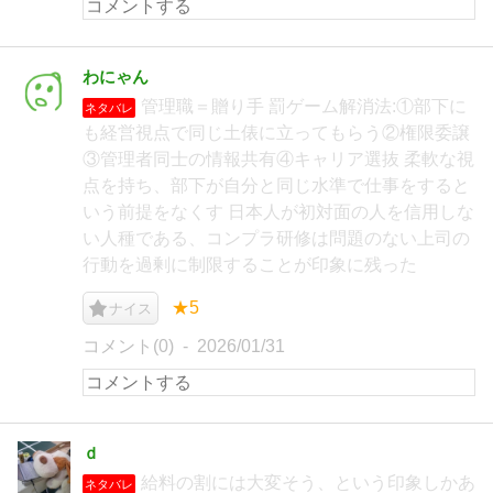
わにゃん
管理職＝贈り手 罰ゲーム解消法:①部下に
ネタバレ
も経営視点で同じ土俵に立ってもらう②権限委譲
③管理者同士の情報共有④キャリア選抜 柔軟な視
点を持ち、部下が自分と同じ水準で仕事をすると
いう前提をなくす 日本人が初対面の人を信用しな
い人種である、コンプラ研修は問題のない上司の
行動を過剰に制限することが印象に残った
★5
ナイス
コメント(0)
2026/01/31
ｄ
給料の割には大変そう、という印象しかあ
ネタバレ