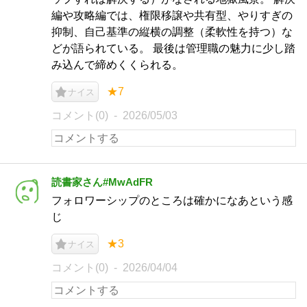
編や攻略編では、権限移譲や共有型、やりすぎの
抑制、自己基準の縦横の調整（柔軟性を持つ）な
どが語られている。 最後は管理職の魅力に少し踏
み込んで締めくくられる。
★7
ナイス
コメント(0)
2026/05/03
読書家さん#MwAdFR
フォロワーシップのところは確かになあという感
じ
★3
ナイス
コメント(0)
2026/04/04