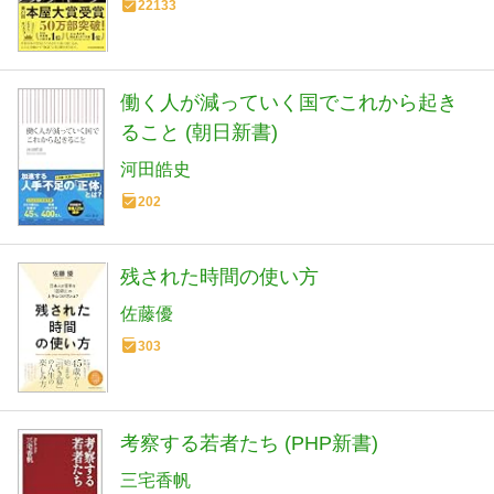
22133
働く人が減っていく国でこれから起き
ること (朝日新書)
河田皓史
202
残された時間の使い方
佐藤優
303
考察する若者たち (PHP新書)
三宅香帆