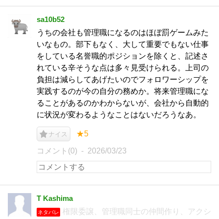
sa10b52
うちの会社も管理職になるのはほぼ罰ゲームみた
いなもの。部下もなく、大して重要でもない仕事
をしている名誉職的ポジションを除くと、記述さ
れている辛そうな点は多々見受けられる。上司の
負担は減らしてあげたいのでフォロワーシップを
実践するのが今の自分の務めか。将来管理職にな
ることがあるのかわからないが、会社から自動的
に状況が変わるようなことはないだろうなあ。
★5
ナイス
コメント(0)
2026/03/23
T Kashima
権限委譲、管理職同士の仲間作り、アクシ
ネタバレ