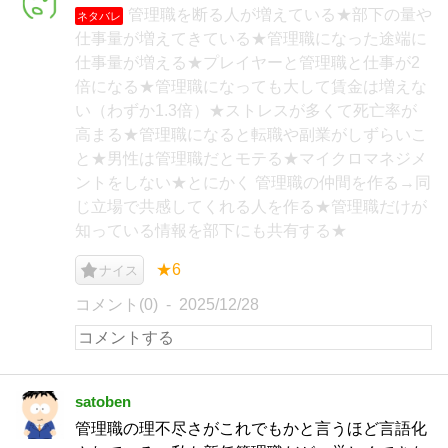
管理職を断る人が増えている★部下の量や
ネタバレ
仕事量が増えてきている★管理職になった途端に
仕事量が増える★プレイヤーと管理職と仕事が2
倍になる★管理職になっても大して賃金は増えな
い（わずか1.3倍）★ストレスが多くて死亡率が
高まる★管理職になると転職や副業がしずらいこ
と★男性は管理職だとモテる★マイクロマネジメ
ントをしない★とにかく 管理職の仲間を作る→同
じ立場で共感してくれる人を作る★管理職だけが
知っている情報を部下にも共有する★
★6
ナイス
コメント(0)
2025/12/28
satoben
管理職の理不尽さがこれでもかと言うほど言語化