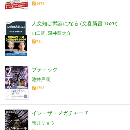
1679
人文知は武器になる (文春新書 1529)
山口周
深井龍之介
711
ブティック
池井戸潤
1793
イン・ザ・メガチャーチ
朝井リョウ