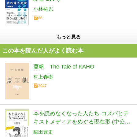
小林祐児
86
もっと見る
この本を読んだ人がよく読む本
夏帆 The Tale of KAHO
村上春樹
2947
本を読めなくなった人たち-コスパとテ
キストメディアをめぐる現在形 (中公新
書ラクレ 861)
稲田豊史