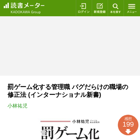
ログイン
新規登録
本を探
罰ゲーム化する管理職 バグだらけの職場の
修正法 (インターナショナル新書)
小林祐児
感想
199