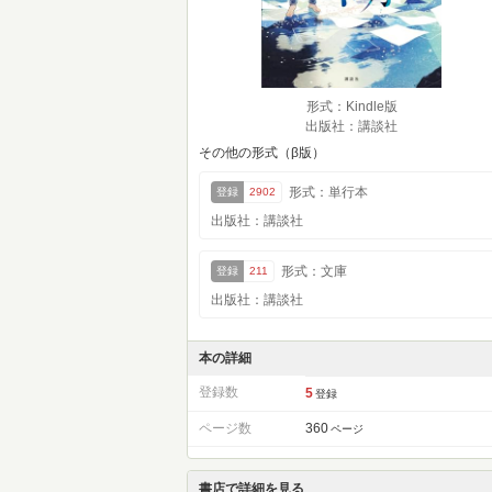
形式：Kindle版
出版社：講談社
その他の形式（β版）
形式：単行本
登録
2902
出版社：講談社
形式：文庫
登録
211
出版社：講談社
本の詳細
登録数
5
登録
ページ数
360
ページ
書店で詳細を見る