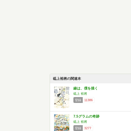
砥上裕將の関連本
線は、僕を描く
砥上 裕將
登録
11386
7.5グラムの奇跡
砥上 裕將
登録
3277