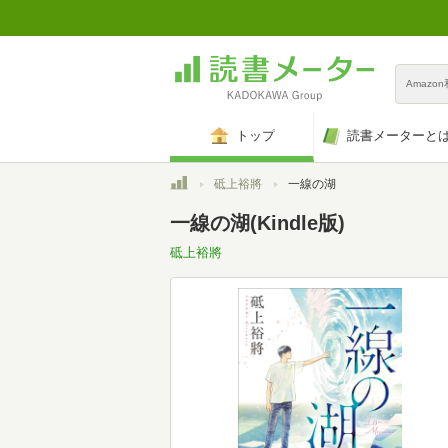
Amazo
トップ
読書メーターと
トップ
砥上裕將
一線の湖
一線の湖(Kindle版)
砥上裕將