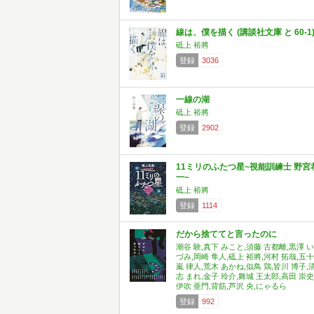
線は、僕を描く (講談社文庫 と 60-1
砥上 裕將
登録
3036
一線の湖
砥上 裕將
登録
2902
11ミリのふたつ星~視能訓練士 野宮
一~
砥上 裕將
登録
1114
だから捨ててと言ったのに
潮谷 験,真下 みこと,須藤 古都離,黒澤 い
づみ,岡崎 隼人,砥上 裕將,河村 拓哉,五十
嵐 律人,荒木 あかね,似鳥 鶏,皆川 博子,
志 まれ,金子 玲介,舞城 王太郎,高田 崇史
伊吹 亜門,背筋,芦沢 央,にゃるら
登録
992