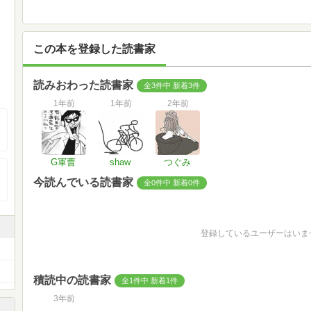
この本を登録した読書家
読みおわった読書家
全3件中 新着3件
1年前
1年前
2年前
G軍曹
shaw
つぐみ
今読んでいる読書家
全0件中 新着0件
登録しているユーザーはいま
積読中の読書家
全1件中 新着1件
3年前