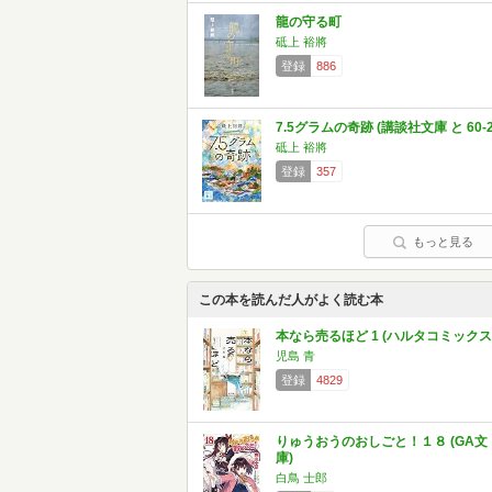
龍の守る町
砥上 裕將
登録
886
7.5グラムの奇跡 (講談社文庫 と 60-2
砥上 裕將
登録
357
もっと見る
この本を読んだ人がよく読む本
本なら売るほど 1 (ハルタコミックス
児島 青
登録
4829
りゅうおうのおしごと！１８ (GA文
庫)
白鳥 士郎