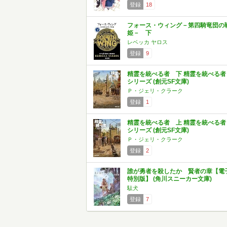
登録
18
フォース・ウィング－第四騎竜団の
姫－ 下
レベッカ ヤロス
登録
9
精霊を統べる者 下 精霊を統べる者
シリーズ (創元SF文庫)
Ｐ・ジェリ・クラーク
登録
1
精霊を統べる者 上 精霊を統べる者
シリーズ (創元SF文庫)
Ｐ・ジェリ・クラーク
登録
2
誰が勇者を殺したか 賢者の章【電
特別版】 (角川スニーカー文庫)
駄犬
登録
7