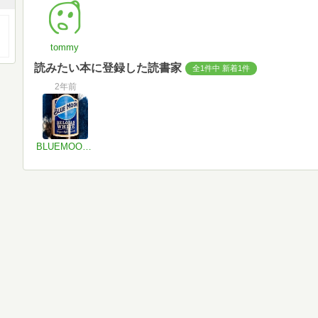
tommy
読みたい本に登録した読書家
全1件中 新着1件
2年前
BLUEMOON una Monstrum