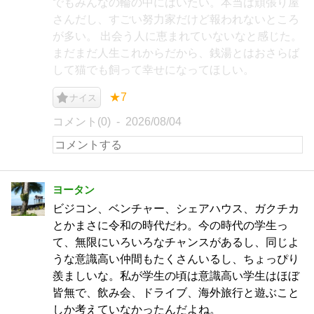
でもみんなの輪の中にはいたい。本当は頑張り屋
さんだし、すごい努力家だけど報われないところ
が多い。 出会う人に恵まれていないなと感じた。
まだまだ人生これからだから、銭湯とはおさらば
して猫でも飼って幸せになってほしい。
★7
ナイス
コメント(0)
2026/08/04
ヨータン
ビジコン、ベンチャー、シェアハウス、ガクチカ
とかまさに令和の時代だわ。今の時代の学生っ
て、無限にいろいろなチャンスがあるし、同じよ
うな意識高い仲間もたくさんいるし、ちょっぴり
羨ましいな。私が学生の頃は意識高い学生はほぼ
皆無で、飲み会、ドライブ、海外旅行と遊ぶこと
しか考えていなかったんだよね。