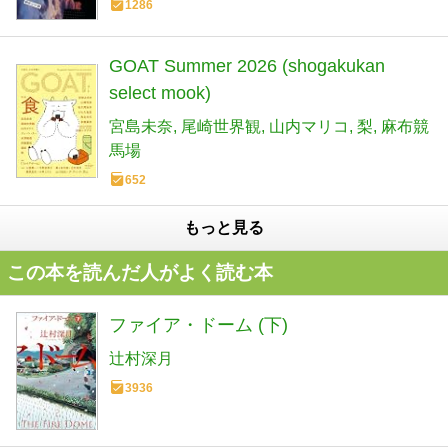
1286
GOAT Summer 2026 (shogakukan
select mook)
宮島未奈
尾崎世界観
山内マリコ
梨
麻布競
馬場
652
もっと見る
この本を読んだ人がよく読む本
ファイア・ドーム (下)
辻村深月
3936