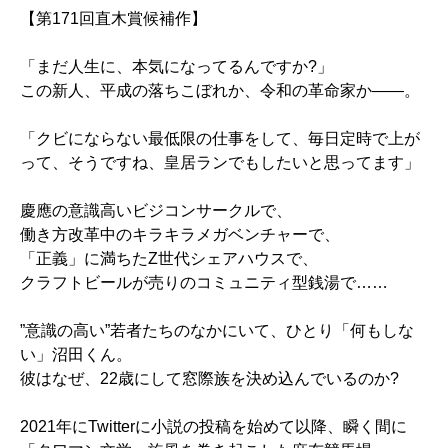
【第171回直木賞候補作】
「まだ人生に、本気になってるんですか?」
この新人、平成の落ちこぼれか、令和の革命家か――。
「クビにならない最低限の仕事をして、毎日定時で上が
って、そうですね、皇居ランでもしたいと思ってます」
慶應の意識高いビジコンサークルで、
働き方改革中のキラキラメガベンチャーで、
「正義」に満ちたZ世代シェアハウスで、
クラフトビールが売りのコミュニティ型銭湯で……
”意識の高い”若者たちのなかにいて、ひとり「何もしな
い」沼田くん。
彼はなぜ、22歳にして窓際族を決め込んでいるのか?
2021年にTwitterに小説の投稿を始めて以降、瞬く間に