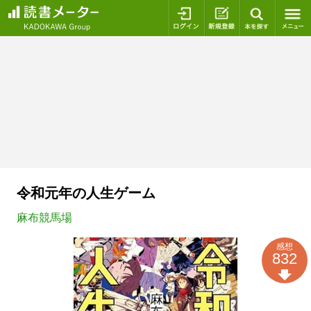
ログイン
新規登録
本を探
令和元年の人生ゲーム
麻布競馬場
感想
832