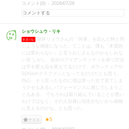
コメント(0)
2026/07/28
ショウシュウ・リキ
朝井リョウさんの「何者」を読んだ時と同
ネタバレ
じような感覚になった。てことは、僕も「本質的
には変わらない」と言うおじさんなのかもしれな
い笑 しかし、自分のアイデンティティを保つ方法
は手を変え品を変えてるだけで、ボランティアや
SDGsやクラファンとなってるだけだとも思う。
内心、そう言ったものに僕は穿った目で見てしま
うクセもあるしパフォーマンスに感じでしまうこ
ともある。 でもそれは取り組んでいることが悪い
わけではなく、その人自身に信念がないから偽物
に見えるのかな。とも思った。
★5
ナイス