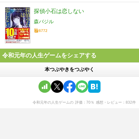
探偵小石は恋しない
森バジル
6772
令和元年の人生ゲームをシェアする
本つぶやきをつぶやく
令和元年の人生ゲーム
の
評価
70
％
感想・レビュー
832
件