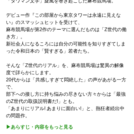
「タワマン文学」旋風を巻き起こした麻布競馬場。
デビュー作『この部屋から東京タワーは永遠に見えな
い』のスマッシュヒットを受けて、
麻布競馬場が第2作のテーマに選んだものは「Z世代の働
き方」。
新社会人になるころには自分の可能性を知りすぎてしま
った令和日本の「賢すぎる」若者たち。
そんな「Z世代のリアル」を、麻布競馬場は驚異の解像
度で詳らかにします。
20代からは「共感しすぎて悶絶した」の声があがる一方
で、
部下への接し方に持ち悩みの尽きない方々からは「最強
のZ世代の取扱説明書だ!」とも。
「あまりにリアル! あまりに面白い!」と、熱狂者続出中
の問題作。
▶︎あらすじ・内容をもっと見る