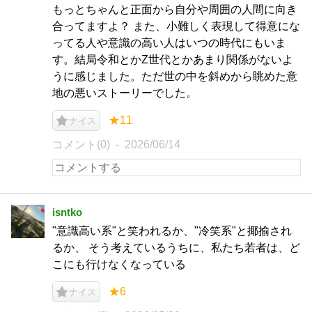
もっとちゃんと正面から自分や周囲の人間に向き
合ってますよ？ また、小難しく表現して得意にな
ってる人や意識の高い人はいつの時代にもいま
す。結局令和とかZ世代とかあまり関係がないよ
うに感じました。ただ世の中を斜めから眺めた意
地の悪いストーリーでした。
★11
ナイス
コメント(0)
2026/06/14
isntko
"意識高い系"と笑われるか、"冷笑系"と揶揄され
るか、 そう考えているうちに、私たち若者は、ど
こにも行けなくなっている
★6
ナイス