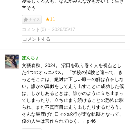
冷笑してる人も、なんかみんながもがいてて生き
辛そう
★11
ナイス
コメント(0)
2026/05/17
ぽんちょ
文藝春秋、2024。 沼田を取り巻く人を視点とし
た4つのオムニバス。 「学校の試験と違って、き
っとそこには、絶対に正しい唯一の解は存在しな
い。誰かの真似をして走り出すことに成功した僕
は、しかしあるときは、誰かのように立ち止まっ
てしまったり、立ち止まり続けることの恐怖に駆
られ、また不真面目に走り出したりするだろう。
そんな馬鹿げた日々の蛇行が歪な軌跡となって、
僕の人生は形作られてゆく。」p.46