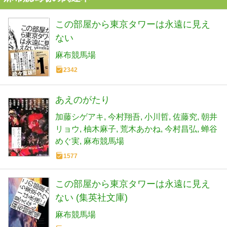
この部屋から東京タワーは永遠に見え
ない
麻布競馬場
2342
あえのがたり
加藤シゲアキ
今村翔吾
小川哲
佐藤究
朝井
リョウ
柚木麻子
荒木あかね
今村昌弘
蝉谷
めぐ実
麻布競馬場
1577
この部屋から東京タワーは永遠に見え
ない (集英社文庫)
麻布競馬場