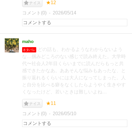
★12
ナイス
コメント(0)
2026/05/14
maho
どの話も、わかるようなわからないよう
ネタバレ
な…掴みどころのない感じで読み終えた。大学時
代〜社会人2年目くらいまでに読んだらもっと共
感できたかなあ。ああそんな悩みもあったな、と
振り返れるくらいには大人になってしまった。人
と自分を比べる癖をなくしたらようやく生きやす
くなったけど、若いときは難しいよね…
★11
ナイス
コメント(0)
2026/05/10