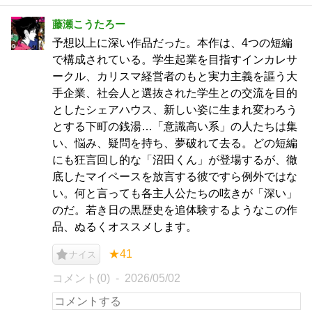
藤瀬こうたろー
予想以上に深い作品だった。本作は、4つの短編
で構成されている。学生起業を目指すインカレサ
ークル、カリスマ経営者のもと実力主義を謳う大
手企業、社会人と選抜された学生との交流を目的
としたシェアハウス、新しい姿に生まれ変わろう
とする下町の銭湯…「意識高い系」の人たちは集
い、悩み、疑問を持ち、夢破れて去る。どの短編
にも狂言回し的な「沼田くん」が登場するが、徹
底したマイペースを放言する彼ですら例外ではな
い。何と言っても各主人公たちの呟きが「深い」
のだ。若き日の黒歴史を追体験するようなこの作
品、ぬるくオススメします。
★41
ナイス
コメント(0)
2026/05/02