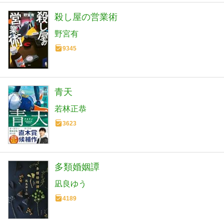
殺し屋の営業術
野宮有
9345
青天
若林正恭
3623
多類婚姻譚
凪良ゆう
4189