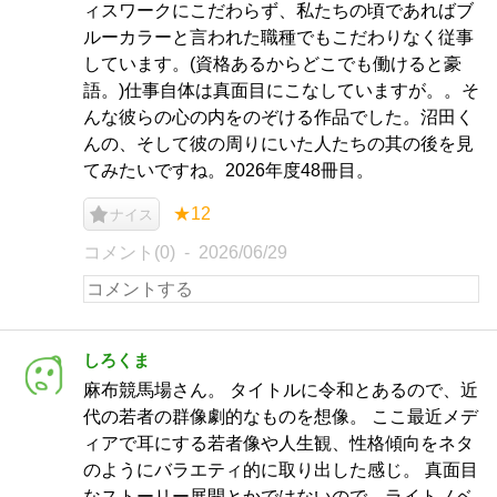
ィスワークにこだわらず、私たちの頃であればブ
ルーカラーと言われた職種でもこだわりなく従事
しています。(資格あるからどこでも働けると豪
語。)仕事自体は真面目にこなしていますが。。そ
んな彼らの心の内をのぞける作品でした。沼田く
んの、そして彼の周りにいた人たちの其の後を見
てみたいですね。2026年度48冊目。
★12
ナイス
コメント(0)
2026/06/29
しろくま
麻布競馬場さん。 タイトルに令和とあるので、近
代の若者の群像劇的なものを想像。 ここ最近メデ
ィアで耳にする若者像や人生観、性格傾向をネタ
のようにバラエティ的に取り出した感じ。 真面目
なストーリー展開とかではないので、ライトノベ