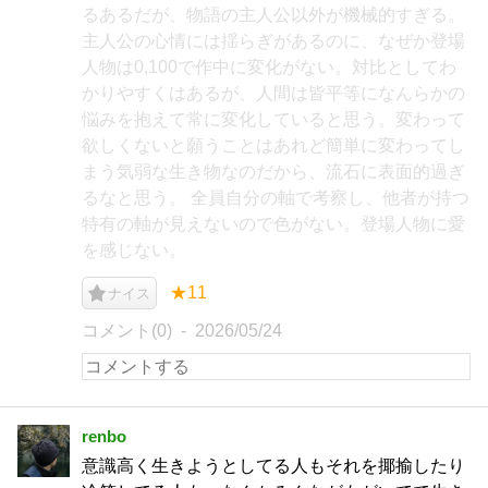
るあるだが、物語の主人公以外が機械的すぎる。
主人公の心情には揺らぎがあるのに、なぜか登場
人物は0,100で作中に変化がない。対比としてわ
かりやすくはあるが、人間は皆平等になんらかの
悩みを抱えて常に変化していると思う。変わって
欲しくないと願うことはあれど簡単に変わってし
まう気弱な生き物なのだから、流石に表面的過ぎ
るなと思う。 全員自分の軸で考察し、他者が持つ
特有の軸が見えないので色がない。登場人物に愛
を感じない。
★11
ナイス
コメント(0)
2026/05/24
renbo
意識高く生きようとしてる人もそれを揶揄したり