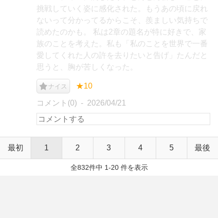
挑戦していく姿に感化された。もうあの頃に戻れ
ないって分かってるからこそ、羨ましい気持ちで
読めたのかも。 私は2章の題名が特に好きで、家
族のことを考えた。私も「私のことを世界で一番
愛してくれた人の許を去りたいと告げ」たんだと
思うと、胸が苦しくなった。
★10
ナイス
コメント(0)
2026/04/21
最初
1
2
3
4
5
最後
全832件中 1-20 件を表示