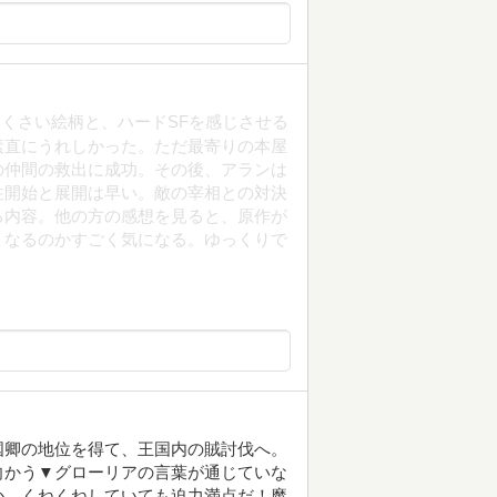
くさい絵柄と、ハードSFを感じさせる
素直にうれしかった。ただ最寄りの本屋
の仲間の救出に成功。その後、アランは
住開始と展開は早い。敵の宰相との対決
る内容。他の方の感想を見ると、原作が
うなるのかすごく気になる。ゆっくりで
国卿の地位を得て、王国内の賊討伐へ。
向かう▼グローリアの言葉が通じていな
か…くねくねしていても迫力満点だ！魔