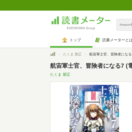
Amazo
トップ
読書メーターと
トップ
たくま 朋正
航宙軍士官、冒険者になる7 (電撃コミッ
航宙軍士官、冒険者になる7 (電
たくま 朋正