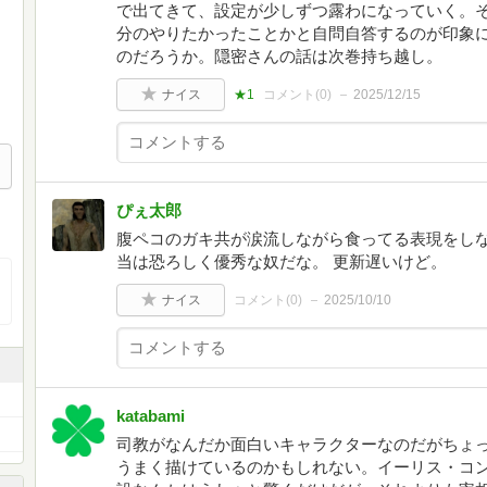
で出てきて、設定が少しずつ露わになっていく。
分のやりたかったことかと自問自答するのが印象
のだろうか。隠密さんの話は次巻持ち越し。
ナイス
★1
コメント(
0
)
2025/12/15
ぴぇ太郎
腹ペコのガキ共が涙流しながら食ってる表現をしな
当は恐ろしく優秀な奴だな。 更新遅いけど。
ナイス
コメント(
0
)
2025/10/10
katabami
司教がなんだか面白いキャラクターなのだがちょ
うまく描けているのかもしれない。イーリス・コ