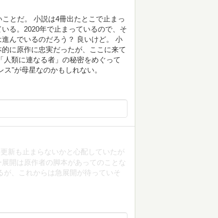
いことだ。 小説は4冊出たとこで止まっ
いる。2020年で止まっているので、そ
進んでいるのだろう？ 良いけど。 小
本的に原作に忠実だったが、ここに来て
「人類に連なる者」の秘密をめぐって
レス"が母星なのかもしれない。
の更新も止まらないかと心配していたが
ー展開は原作者の脚本があってのことな
るが、これからは急展開が待っていそ