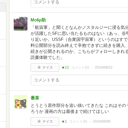
Mc6ρ助
「航宙軍」と聞くとなんかノスタルジーに浸る気
が活躍したSFに思い当たるものはない（あっ、谷
り近いか。USSF（合衆国宇宙軍）というのはす
料公開部分を読み終えて辛抱できずに続きを購入
続きが公開されるのか、こちらがフォローしきれ
読書体験でした。
ナイス
★12
コメント(
0
)
2024/08/22
番茶
とうとう原作部分を追い抜いてきたな これはその
ろうか 漫画の方は最後まで続けてほしい
ナイス
★1
コメント(
0
)
2024/06/06