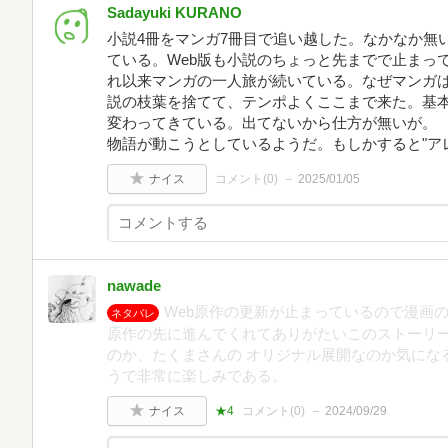
Sadayuki KURANO
小説4冊をマンガ7冊目で追い越した。なかなか無
ている。Web版も小説のちょっと先までで止まって
れ以来マンガの一人旅が続いている。なぜマンガは
説の枝葉を捨てて、テンポよくここまで来た。基
変わってきている。出てないから仕方が無いが。 
物語が動こうとしているようだ。もしかすると"ア
ナイス
コメント(
0
)
2025/01/05
nawade
Web原作の更新が止まっているので漫画
ネタバレ
原作の先に進んでくれてありがたいこのストーリ
のか、たくまさんの オリジナル展開なのか気にな
うで非常に楽しみである。
ナイス
★4
コメント(
0
)
2024/09/29