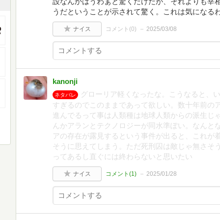
設なんかはうわぁと驚くだけだが、それよりも宰
うだということが示されて驚く。これは気になる
ナイス
コメント(
0
)
2025/03/08
kanonji
グローリア軽くなったな。こうなると、
ネタバレ
すぎるのでこのままであって欲しい。数十年前の
進んでるって事は人類種は地球人類からの派生じ
んかアランとテクノロジーが同水準ぽい。なんと
アの存在が露見するという事件が出ると、これが
そうに思えてしまう。ただ死刑囚は敵じゃ無さそ
ってあるし直ぐには終わらないと思いたい
ナイス
コメント(
1
)
2025/01/28