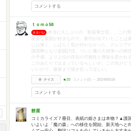
ｔｏｍｏ58
本当に久しぶりの「航宙軍士官」。この男
ネタバレ
硬派な展開が好きなので、新刊が出ていたことは
には無く、しばらく気が付かなかった。クレリア
護国卿となり盗賊討伐。ついに魔の大樹海への移
の予感、より上位の存在の可能性と興味を惹かれ
このあたりで止まっているらしいが、この先がど
いいので、最後まで描き切ってほしい。
ナイス
★20
コメント(
0
)
2024/05/16
餅屋
コミカライズ７冊目、表紙の姫さまは本物？▲護
いよいよ「魔の森」への移住を開始、新天地へと
くて一安心…翻訳ソフトを介しているから大丈夫