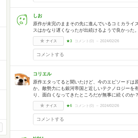
しお
原作が未完のままその先に進んでいるコミカライ
スはかなり遅くなったが出続けるようで良かった
ナイス
★3
コメント(
0
)
2024/02/26
コリエル
原作エタってると聞いたけど、今のエピソードは
か。敵勢力にも銀河帝国と近しいテクノロジーを
り、面白くなってきたところだが無事に続くのか
ナイス
★6
コメント(
0
)
2024/02/26