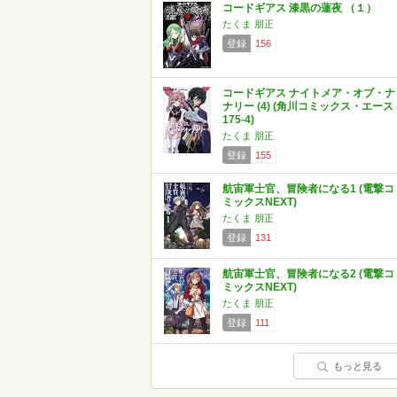
コードギアス 漆黒の蓮夜 （１）
たくま 朋正
登録
156
コードギアス ナイトメア・オブ・ナ
ナリー (4) (角川コミックス・エース
175-4)
たくま 朋正
登録
155
航宙軍士官、冒険者になる1 (電撃コ
ミックスNEXT)
たくま 朋正
登録
131
航宙軍士官、冒険者になる2 (電撃コ
ミックスNEXT)
たくま 朋正
登録
111
もっと見る