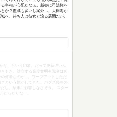
くる宰相が心配だなぁ。新参に司法権を
みとか？盗賊も多いし案外…。大樹海か
居城へ。待ち人は彼女と滾る展開だが、
のかな、という印象。だって更新遅いん
やきもき。対立する高度文明有識者は何
の何者なのか...。ワープアウトしただ
の？という気がしてきた。バグズ侵略の
針だし、結末に影響しなさそう。 スター
り)だったりなー。