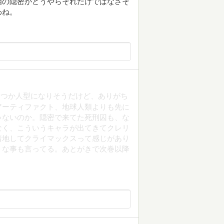
相の隠密がどうやらそれだけではなさそ
わね。
いつか人型になりそうだけど、ありがち
アーティファクト、地球人類よりも先に
ゃないのか。隠密で来てた死刑囚も、な
なく、こういうキャラが出てきてクレリ
着地してクライマックスって感じがあり
うな事も言ってる。あとがきで次巻以降