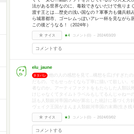
法がある世界なのに、毒殺できないだけで焦りま
渡す王とは…歴史の浅い国なの？軍事力も傭兵頼
ら城塞都市、ゴーレムっぽいアレ一杯を見ながら
この後どうなる！（2024年）
ナイス
★4
コメント(
0
)
2024/03/20
elu_jaune
他の人の感想を見て...構想を広げすぎた
ネタバレ
だもの。でもせっかくなら丁寧に描いて欲しい。
者なのか。アーティファクトをもたらした人類以外
けじゃなくてタイムトラベルもしてるんじゃねー
話も人類銀河帝国のAIが算出した統計に基づく方
ヴェイク王国がまんま人類銀河帝国の末裔(生き残
ナイス
★3
コメント(
0
)
2024/03/02