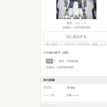
形式：コミック
出版社：KADOKAWA
試し読みする
※電子書籍ストアBOOK☆WALKERへ移動します
その他の形式（β版）
形式：Kindle版
登録
7
出版社：KADOKAWA
本の詳細
登録数
73
登録
ページ数
178
ページ