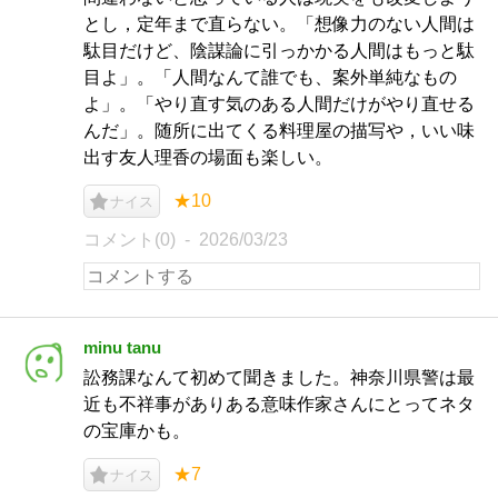
とし，定年まで直らない。「想像力のない人間は
駄目だけど、陰謀論に引っかかる人間はもっと駄
目よ」。「人間なんて誰でも、案外単純なもの
よ」。「やり直す気のある人間だけがやり直せる
んだ」。随所に出てくる料理屋の描写や，いい味
出す友人理香の場面も楽しい。
★10
ナイス
コメント(0)
2026/03/23
minu tanu
訟務課なんて初めて聞きました。神奈川県警は最
近も不祥事がありある意味作家さんにとってネタ
の宝庫かも。
★7
ナイス