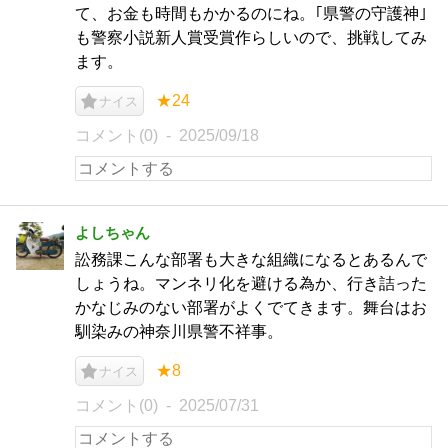
て、お金も時間もかかるのにね。｢県警の守護神｣
も警察小説新人賞受賞作らしいので、挑戦してみ
ます。
★24
ナイス
コメント(0)
2025/09/18
よしちゃん
訟務課こんな部署も大きな組織になるとあるんで
しょうね。マンネリ化を避ける為か、行き詰った
かなじみのない部署がよくでてきます。舞台はお
馴染みの神奈川県警不祥事。
★8
ナイス
コメント(0)
2025/07/31