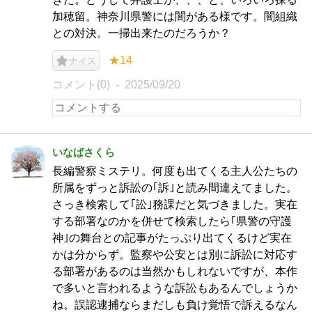
加穂留。神奈川県警には闇がある様です。闇組織
との対決。一掃出来たのだろうか？
★14
ナイス
コメント(0)
2025/09/20
いなばさくら
長編警察ミステリ。何度も出てくる主人公たちの
所属をずっと訴訟の｢訴｣と読み間違えてました。
さっき検索して｢訟｣務課だと気づきました。実在
する部署なのかを併せて検索したら｢県警の守護
神｣の舞台との記事がたっぷり出てくるけど実在
かは分からず。監察や公安とは別に訴訟に対応す
る部署があるのは当然かもしれないですが、本作
で多いと言われるような訴訟もあるんでしょうか
ね。誤認逮捕ならまだしも負け覚悟で訴えるなん