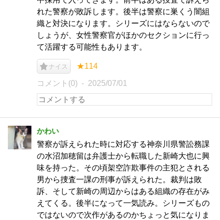
れた警察が敗訴します。後半は警察に巣くう闇組
織と対決になります。シリーズにはならないので
しょうが、女性警察官がほかのセクションに行っ
て活躍する可能性もあります。
★114
ナイス
コメント(0)
2025/07/01
かわい
警察が訴えられた時に対応する神奈川県警訟務課
の水沼加穂留は弁護士から転職した新崎大也に興
味を持った。その頃架空詐欺事件の主犯とされる
男から捜査一課の刑事が訴えられた。裁判は敗
訴、そして新崎の周辺からはある組織の存在がみ
えてくる。後半になって一気読み。シリーズもの
ではないので次作があるのかちょっと気になりま