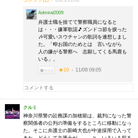
Admiral2009
弁護士職を捨てて警察職員になると
は・・・嫌軍歌謡🎵ズンドコ節を捩った
🎶可愛いスウチャンの歌詞を連想しまし
た。「🎼お国のためとは 言いながら
人の嫌がる警察へ 志願してくる馬鹿も
いる」。
★10
11/08 09:05
ナイス
クルミ
神奈川県警の訟務課の加穂留は、裁判になった警
察関係者の公判の準備をするところに移動になっ
た。そこに弁護士の新崎大也が中途採用で入って
きた。どうして弁護士が、、、と、いろいろ探る