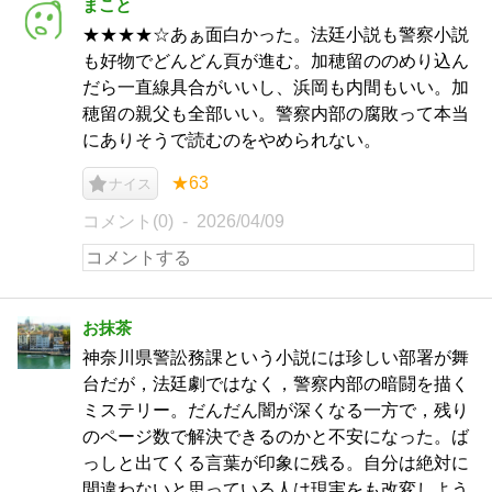
まこと
★★★★☆あぁ面白かった。法廷小説も警察小説
も好物でどんどん頁が進む。加穂留ののめり込ん
だら一直線具合がいいし、浜岡も内間もいい。加
穂留の親父も全部いい。警察内部の腐敗って本当
にありそうで読むのをやめられない。
★63
ナイス
コメント(0)
2026/04/09
お抹茶
神奈川県警訟務課という小説には珍しい部署が舞
台だが，法廷劇ではなく，警察内部の暗闘を描く
ミステリー。だんだん闇が深くなる一方で，残り
のページ数で解決できるのかと不安になった。ば
っしと出てくる言葉が印象に残る。自分は絶対に
間違わないと思っている人は現実をも改変しよう