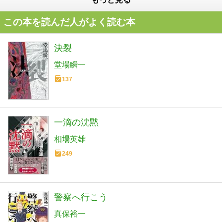
この本を読んだ人がよく読む本
決裂
堂場瞬一
137
一滴の沈黙
相場英雄
249
警察へ行こう
真保裕一