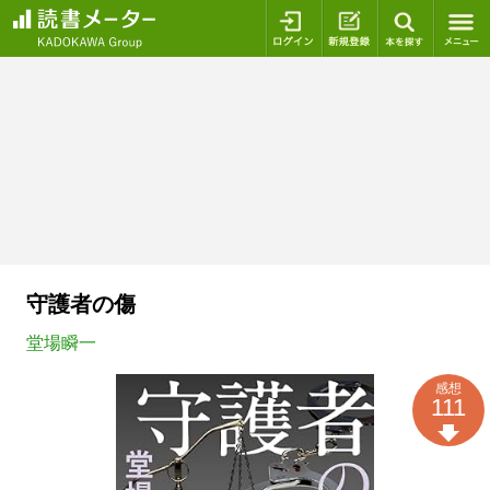
ログイン
新規登録
本を探
守護者の傷
堂場瞬一
感想
111