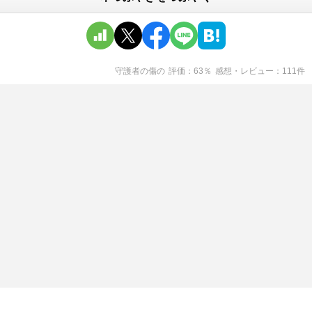
守護者の傷
の
評価
63
％
感想・レビュー
111
件