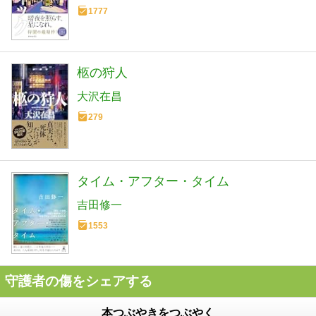
1777
柩の狩人
大沢在昌
279
タイム・アフター・タイム
吉田修一
1553
守護者の傷をシェアする
本つぶやきをつぶやく