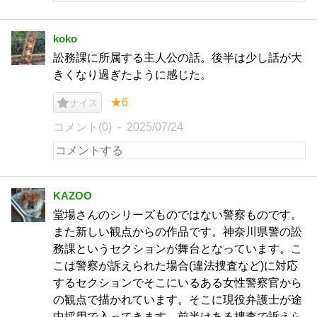
koko
訟務課に所属する主人公の話。後半は少し話が大
きくなり過ぎたように感じた。
★6
ナイス
コメント(0)
2025/07/24
KAZOO
堂場さんのシリーズものではない警察ものです。
また新しい観点からの作品です。神奈川県警の訟
務課というセクションが舞台となっています。こ
こは警察が訴えられた場合(違法捜査など)に対応
するセクションでそこにいるある女性警察官から
の観点で描かれています。そこに現役弁護士が途
中採用で入ってきます。前半はある捜査で訴えら