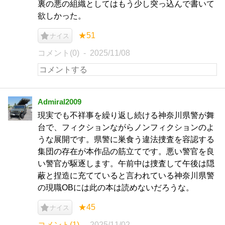
裏の悪の組織としてはもう少し突っ込んで書いて
欲しかった。
★51
ナイス
コメント(0)
2025/11/08
Admiral2009
現実でも不祥事を繰り返し続ける神奈川県警が舞
台で、フィクションながらノンフィクションのよ
うな展開です。県警に巣食う違法捜査を容認する
集団の存在が本作品の筋立てです。悪い警官を良
い警官が駆逐します。午前中は捜査して午後は隠
蔽と捏造に充てていると言われている神奈川県警
の現職OBには此の本は読めないだろうな。
★45
ナイス
コメント(1)
2025/11/02