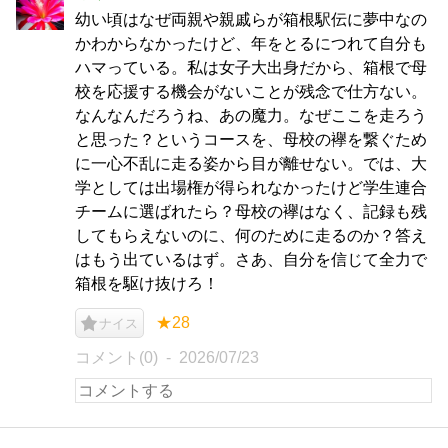
幼い頃はなぜ両親や親戚らが箱根駅伝に夢中なの
かわからなかったけど、年をとるにつれて自分も
ハマっている。私は女子大出身だから、箱根で母
校を応援する機会がないことが残念で仕方ない。
なんなんだろうね、あの魔力。なぜここを走ろう
と思った？というコースを、母校の襷を繋ぐため
に一心不乱に走る姿から目が離せない。では、大
学としては出場権が得られなかったけど学生連合
チームに選ばれたら？母校の襷はなく、記録も残
してもらえないのに、何のために走るのか？答え
はもう出ているはず。さあ、自分を信じて全力で
箱根を駆け抜けろ！
★28
ナイス
コメント(0)
2026/07/23