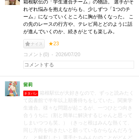
箱根駅伝の「学生連合チーム」の物語。 選手がそ
れぞれ悩みを抱えながらも、少しずつ「1つのチ
ーム」になっていくところに胸が熱くなった。 こ
の先のレースの行方や、テレビ局とどのように話
が進んでいくのか、続きがとても楽しみ。
★23
ナイス
コメント(0)
2026/07/20
留莉
箱根駅伝が大好きなので、ずっと読みたく
ネタバレ
て図書館で半年以上順番待ちをしていた。関東学
生連合。様々な問題が起こるが、一つひとつ向き
合ううちに（割と簡単に解決するじゃんと思って
しまいつつも笑、）（きっと根はみんな熱くて、
同じ方向を向きたいと願っているからなんだろう
な、と解釈した）選手たちみんなのことがどんど