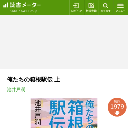
ログイン
新規登録
本を探
俺たちの箱根駅伝 上
池井戸潤
感想
1979