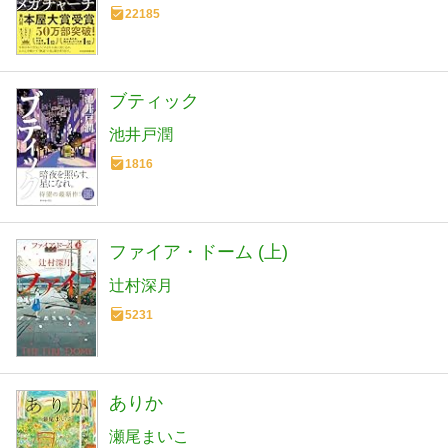
22185
ブティック
池井戸潤
1816
ファイア・ドーム (上)
辻村深月
5231
ありか
瀬尾まいこ