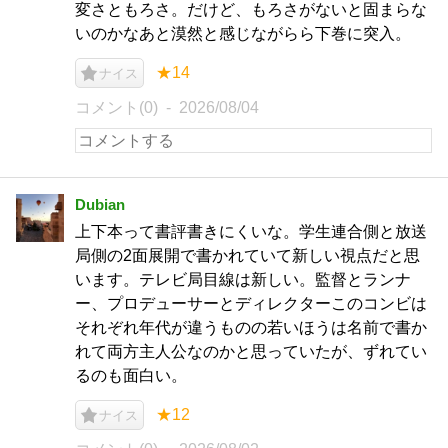
変さともろさ。だけど、もろさがないと固まらな
いのかなあと漠然と感じながらら下巻に突入。
★14
ナイス
コメント(0)
2026/08/04
Dubian
上下本って書評書きにくいな。学生連合側と放送
局側の2面展開で書かれていて新しい視点だと思
います。テレビ局目線は新しい。監督とランナ
ー、プロデューサーとディレクターこのコンビは
それぞれ年代が違うものの若いほうは名前で書か
れて両方主人公なのかと思っていたが、ずれてい
るのも面白い。
★12
ナイス