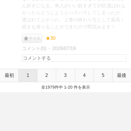
ん好きになる。隼人がいい奴すぎて10区選ばれな
かったらどうしようとハラハラしてしまったが、
選ばれてよかった。上巻の終わり方として最高！
続きも借りることができたので即読みます！
★30
ナイス
コメント(0)
2026/07/19
最初
1
2
3
4
5
最後
全1979件中 1-20 件を表示