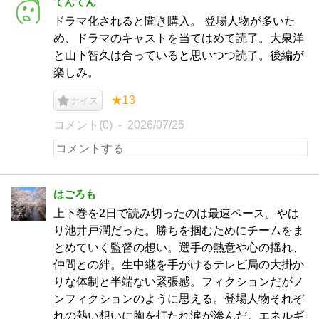
てんてん
ドラマ化されると聞き購入。 登場人物が多いた
め、ドラマのキャストを当てはめて読了。大泉洋
と山下智久は合っていると思いつつ読了。後編が
楽しみ。
★13
ナイス
コメント(0)
2026/07/25
はごろも
上下巻を2日で読み切ったのは最速ペース。やは
り池井戸潤だった。勝ちを掴むためにチームをま
とめていく監督の想い。選手の熱意や心の揺れ、
仲間との絆。生中継を手がけるテレビ局の大掛か
りな体制と半端ない緊張感。フィクションだがノ
ンフィクションのように思える。登場人物それぞ
れの熱い想いに胸を打たれ涙が滲んだ。エネルギ