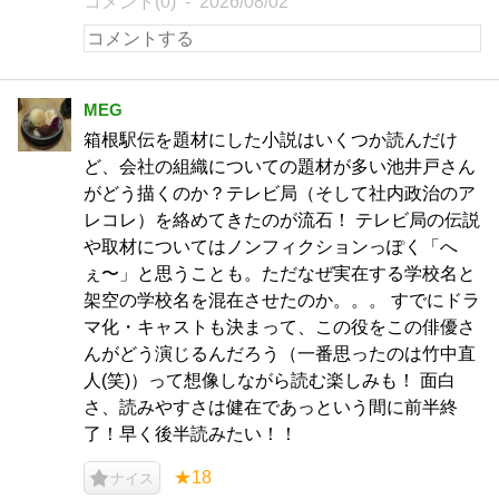
コメント(0)
2026/08/02
MEG
箱根駅伝を題材にした小説はいくつか読んだけ
ど、会社の組織についての題材が多い池井戸さん
がどう描くのか？テレビ局（そして社内政治のア
レコレ）を絡めてきたのが流石！ テレビ局の伝説
や取材についてはノンフィクションっぽく「へ
ぇ〜」と思うことも。ただなぜ実在する学校名と
架空の学校名を混在させたのか。。。 すでにドラ
マ化・キャストも決まって、この役をこの俳優さ
んがどう演じるんだろう（一番思ったのは竹中直
人(笑)）って想像しながら読む楽しみも！ 面白
さ、読みやすさは健在であっという間に前半終
了！早く後半読みたい！！
★18
ナイス