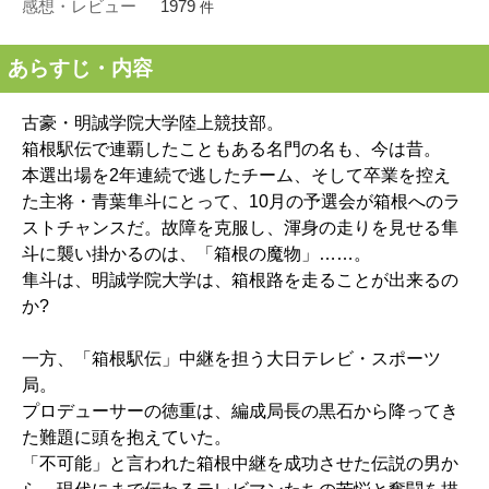
感想・レビュー
1979
件
あらすじ・内容
古豪・明誠学院大学陸上競技部。
箱根駅伝で連覇したこともある名門の名も、今は昔。
本選出場を2年連続で逃したチーム、そして卒業を控え
た主将・青葉隼斗にとって、10月の予選会が箱根へのラ
ストチャンスだ。故障を克服し、渾身の走りを見せる隼
斗に襲い掛かるのは、「箱根の魔物」……。
隼斗は、明誠学院大学は、箱根路を走ることが出来るの
か?
一方、「箱根駅伝」中継を担う大日テレビ・スポーツ
局。
プロデューサーの徳重は、編成局長の黒石から降ってき
た難題に頭を抱えていた。
「不可能」と言われた箱根中継を成功させた伝説の男か