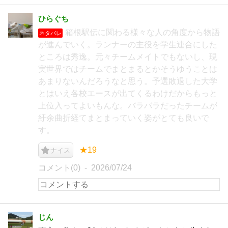
ひらぐち
箱根駅伝に関わる様々な人の角度から物語
ネタバレ
が進んでいく。ランナーの主役を学生連合にした
ところは秀逸。元々チームメイトでもないし、現
実世界ではチームでまとまるとかそうゆうことは
あまりないんだろうなと思う。予選敗退した大学
とはいえ各校エースが出てくるわけだからもっと
上位入ってよいもんな。バラバラだったチームが
紆余曲折経てまとまっていく姿がとても良いで
す。
★19
ナイス
コメント(0)
2026/07/24
じん