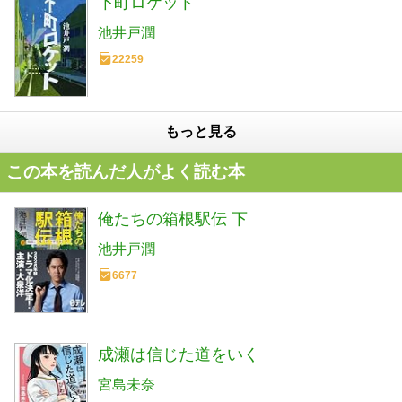
下町ロケット
池井戸潤
22259
もっと見る
この本を読んだ人がよく読む本
俺たちの箱根駅伝 下
池井戸潤
6677
成瀬は信じた道をいく
宮島未奈