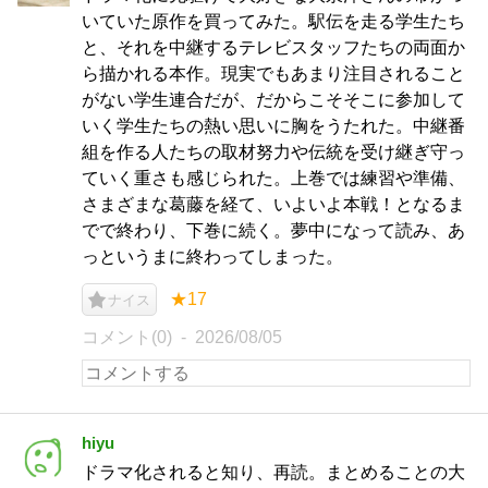
いていた原作を買ってみた。駅伝を走る学生たち
と、それを中継するテレビスタッフたちの両面か
ら描かれる本作。現実でもあまり注目されること
がない学生連合だが、だからこそそこに参加して
いく学生たちの熱い思いに胸をうたれた。中継番
組を作る人たちの取材努力や伝統を受け継ぎ守っ
ていく重さも感じられた。上巻では練習や準備、
さまざまな葛藤を経て、いよいよ本戦！となるま
でで終わり、下巻に続く。夢中になって読み、あ
っというまに終わってしまった。
★17
ナイス
コメント(0)
2026/08/05
hiyu
ドラマ化されると知り、再読。まとめることの大