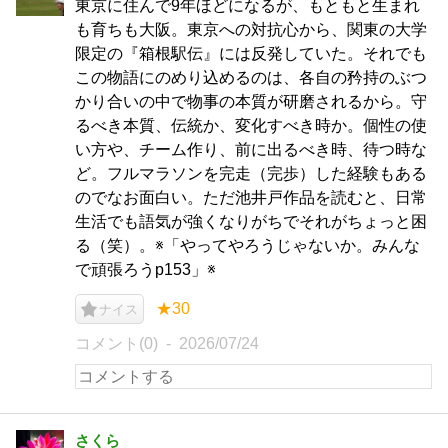
東京に住んで9年ほどになるが、もともと生まれ
も育ちも大阪。東京への対抗心から、関東の大学
限定の『箱根駅伝』には反発していた。それでも
この物語にのめり込めるのは、各自の矜持のぶつ
かり合いの中で物事の本質が研磨されるから。守
るべき本質、伝統か、変化すべき時か。個性の使
い方や、チーム作り、前に出るべき時、待つ時な
ど。フルマラソンを完走（完歩）した経験もある
のでなお面白い。ただ池井戸作品を読むと、日常
生活でも語気が強くなりがちでそれがちょっと困
る（笑）。※「やってやろうじゃないか。みんな
で頑張ろうp153」※
★30
ナイス
コメント(0)
2026/07/24
さくら