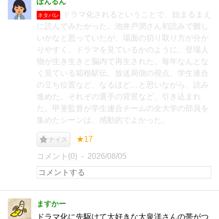
ぽんるん
ドラマ化されるということで、始まるまえ
ネタバレ
に読んでみたかった。池井戸潤さん初読みで難し
いかなと思っていたが、場面の切り取り方が分か
りやすく、ドラマを見ているかのように、登場人
物が生き生きと脳内で再生された。毎年なんとな
く見ている箱根駅伝。放送局側の視点、学生連合
の立ち位置など、なるほど…と思いながら、読み
進めた。それぞの選手の背景など、引き込まれ
た。甲斐監督が学生連合チームの全大学の部員を
集めたシーンは、感動的でよかった。
★17
ナイス
コメント(0)
2026/08/05
ますかー
ドラマ化に先駆けて大好きな大泉洋さんの帯がつ