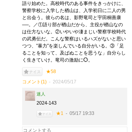
語り始めた。高校時代のある事件をきっかけに、
警察学校に入学した楢山は、入学初日に二人の男
と出会う。彼らの名は、影野竜司と宇田桐善康
──。／①語り部が楢山だから、主役が楢山なの
は仕方ないな。②いやいや凄まじい警察学校時代
の武勇伝だ。こんな警察はいるハズがないと思い
つつ、”暴力”を楽しんでいる自分がいる。③「足
ることを知って、及ばぬことを思うな」自分らし
く生きていけ。竜司の激励に💮。
★58
ナイス
コメント(1)
2024/05/17
迷人
2024-143
★1
05/17 19:33
ナイス