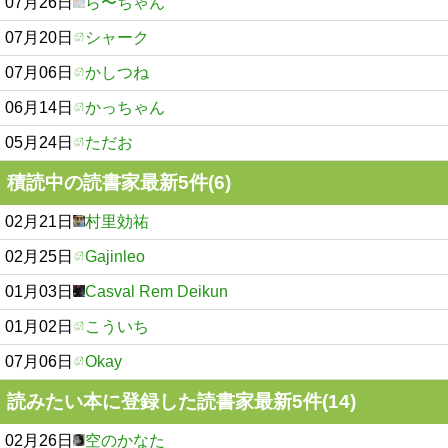
07月26日
ら〜ちゃん
07月20日
シャーク
07月06日
かしつね
06月14日
かっちゃん
05月24日
ただお
積読中の読書家最新5件(6)
02月21日
村里効祐
02月25日
Gajinleo
01月03日
Casval Rem Deikun
01月02日
こういち
07月06日
Okay
読みたい本に登録した読書家最新5件(14)
02月26日
空のかなた