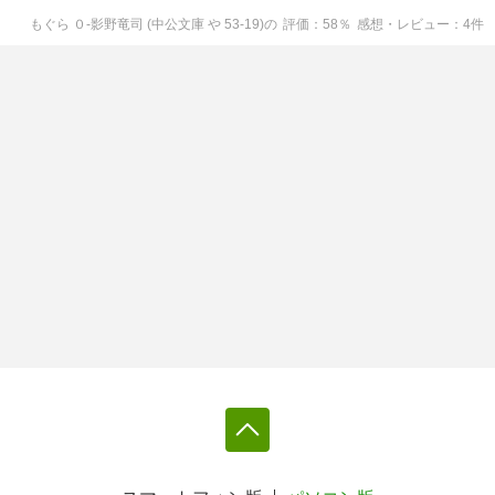
もぐら ０-影野竜司 (中公文庫 や 53-19)
の
評価
58
％
感想・レビュー
4
件