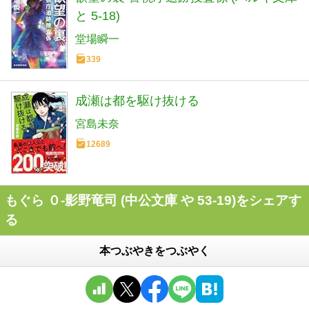
と 5-18)
堂場瞬一
339
成瀬は都を駆け抜ける
宮島未奈
12689
もぐら ０-影野竜司 (中公文庫 や 53-19)をシェアす
る
本つぶやきをつぶやく