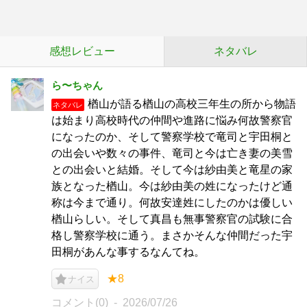
感想レビュー
ネタバレ
ら〜ちゃん
楢山が語る楢山の高校三年生の所から物語
ネタバレ
は始まり高校時代の仲間や進路に悩み何故警察官
になったのか、そして警察学校で竜司と宇田桐と
の出会いや数々の事件、竜司と今は亡き妻の美雪
との出会いと結婚。そして今は紗由美と竜星の家
族となった楢山。今は紗由美の姓になったけど通
称は今まで通り。何故安達姓にしたのかは優しい
楢山らしい。そして真昌も無事警察官の試験に合
格し警察学校に通う。まさかそんな仲間だった宇
田桐があんな事するなんてね。
★8
ナイス
コメント(0)
2026/07/26