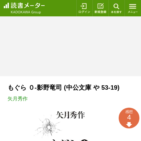
ログイン
新規登録
本を探
もぐら ０-影野竜司 (中公文庫 や 53-19)
矢月秀作
感想
4