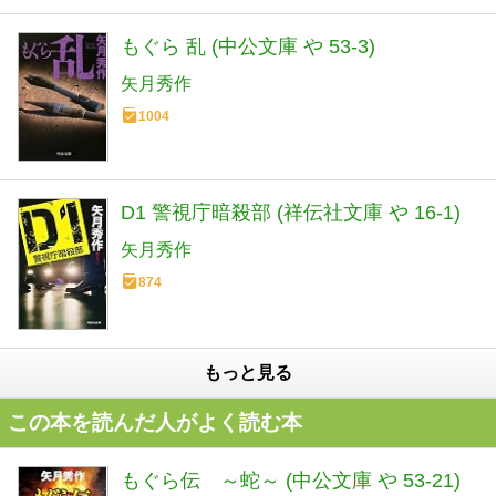
もぐら 乱 (中公文庫 や 53-3)
矢月秀作
1004
D1 警視庁暗殺部 (祥伝社文庫 や 16-1)
矢月秀作
874
もっと見る
この本を読んだ人がよく読む本
もぐら伝 ～蛇～ (中公文庫 や 53-21)