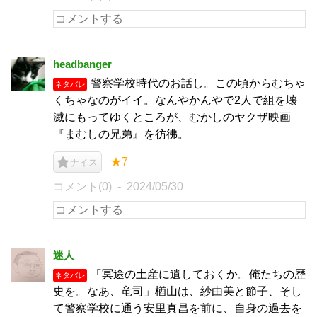
headbanger
警察学校時代のお話し。この頃からむちゃ
ネタバレ
くちゃなのがイイ。なんやかんやで2人で組を壊
滅にもってゆくところが、むかしのヤクザ映画
『まむしの兄弟』を彷彿。
★7
ナイス
コメント(0)
2024/05/30
迷人
「冥途の土産に遺しておくか。俺たちの歴
ネタバレ
史を。なあ、竜司」楢山は、紗由美と節子、そし
て警察学校に通う安里真昌を前に、自身の過去を