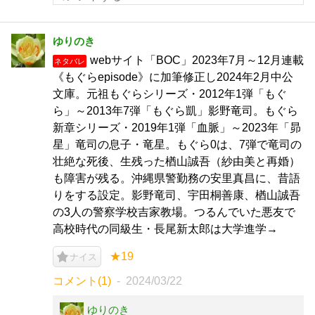
ゆりのき
webサイト「BOC」2023年7月～12月連載
ネタバレ
《もぐらepisode》に加筆修正し2024年2月中公
文庫。元祖もぐらシリーズ・2012年1弾「もぐ
ら」～2013年7弾「もぐら凱」影野竜司。もぐら
新章シリーズ・2019年1弾「血脈」～2023年「昴
星」竜司の息子・竜星。もぐら0は、7弾で竜司の
壮絶な死後、生残った楢山誠吾（紗由美と再婚）
も障害が残る。沖縄県警勤務の安里真昌に、昔語
りをする設定。影野竜司、宇田桐善康、楢山誠吾
の3人の警察学校吉家教場。つるんでいた悪友で
高校時代の同級生・長尾新太郎は大学進学→
★19
ナイス
コメント(1)
2024/03/22
ゆりのき