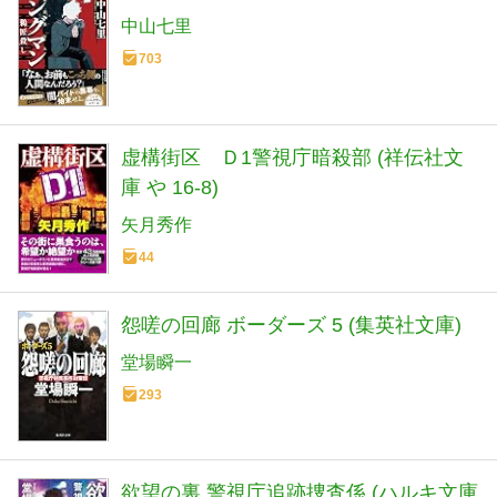
中山七里
703
虚構街区 Ｄ1警視庁暗殺部 (祥伝社文
庫 や 16-8)
矢月秀作
44
怨嗟の回廊 ボーダーズ 5 (集英社文庫)
堂場瞬一
293
欲望の裏 警視庁追跡捜査係 (ハルキ文庫