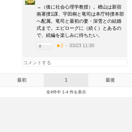
→（後に社会心理学教授）。楢山は新宿
南署捜1課、宇田桐と竜司は本庁特捜本部
へ配属。竜司と最初の妻・深雪との結婚
式まで。エピローグに（続く）とあるの
で、続編を楽しみに待ちたい。
★2
03/23 11:30
ナイス
最初
1
最後
全4件中 1-4 件を表示