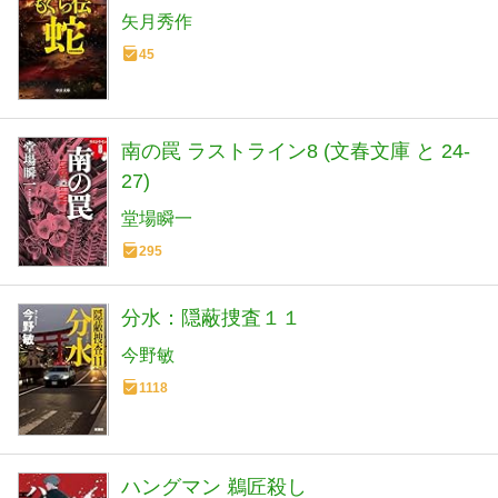
矢月秀作
45
南の罠 ラストライン8 (文春文庫 と 24-
27)
堂場瞬一
295
分水：隠蔽捜査１１
今野敏
1118
ハングマン 鵜匠殺し