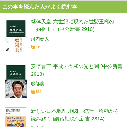
この本を読んだ人がよく読む本
継体天皇-六世紀に現れた世襲王権の
「始祖王」 (中公新書 2910)
河内春人
319
安倍晋三-平成・令和の光と闇 (中公新書
2913)
服部龍二
152
新しい日本地理 地図・統計・移動から
読み解く (講談社現代新書 2814)