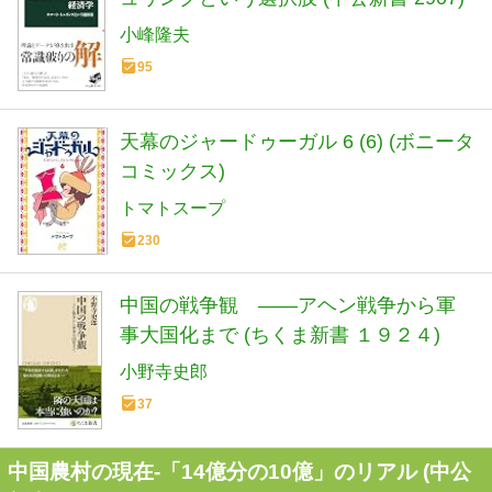
小峰隆夫
95
天幕のジャードゥーガル 6 (6) (ボニータ
コミックス)
トマトスープ
230
中国の戦争観 ――アヘン戦争から軍
事大国化まで (ちくま新書 １９２４)
小野寺史郎
37
中国農村の現在-「14億分の10億」のリアル (中公