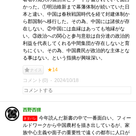
かった。①明治維新まで幕藩体制が続いていた日
本と違い、中国は春秋戦国時代を経て封建体制か
ら郡国制へ移行した。その為、中国には諸侯が存
在しない。②中国には血縁はあっても地縁がな
い。③政治への関心と参与意欲は自分達の政治的
利益を代表してくれる中間集団が存在しないと育
ちにくい。その為、中国農民が政治的な主体とな
る事はない。という指摘が興味深い。
★14
ナイス
コメント(0)
2024/10/18
西野西狸
今年読んだ新書の中で一番面白い。フィー
ネタバレ
ルドワークから中国農村を描き出しているが、家
族中心主義や面子の重要性で遠くの都市に人口が