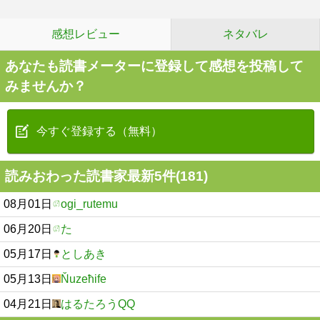
感想レビュー
ネタバレ
あなたも読書メーターに登録して感想を投稿して
みませんか？
今すぐ登録する（無料）
読みおわった読書家最新5件(181)
08月01日
ogi_rutemu
06月20日
た
05月17日
としあき
05月13日
Ňuzeħife
04月21日
はるたろうQQ