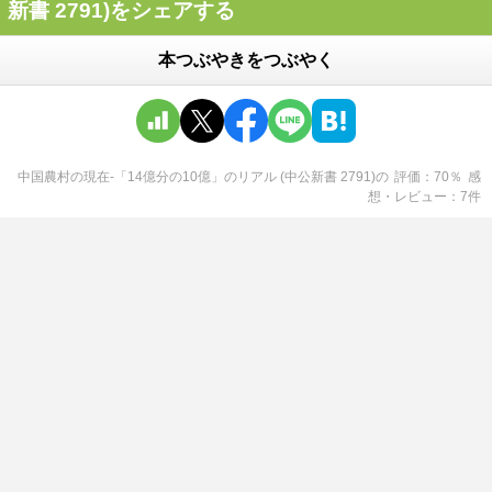
新書 2791)をシェアする
本つぶやきをつぶやく
中国農村の現在-「14億分の10億」のリアル (中公新書 2791)
の
評価
70
％
感
想・レビュー
7
件