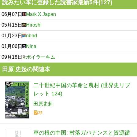
読みたい本に登録した読書家最新5件(127)
06月07日
Mark X Japan
05月15日
Hiroshi
01月23日
nbhd
01月06日
Nina
09月18日
ボイラーキム
田原 史起の関連本
二十世紀中国の革命と農村 (世界史リブ
レット 124)
田原史起
25
草の根の中国: 村落ガバナンスと資源循