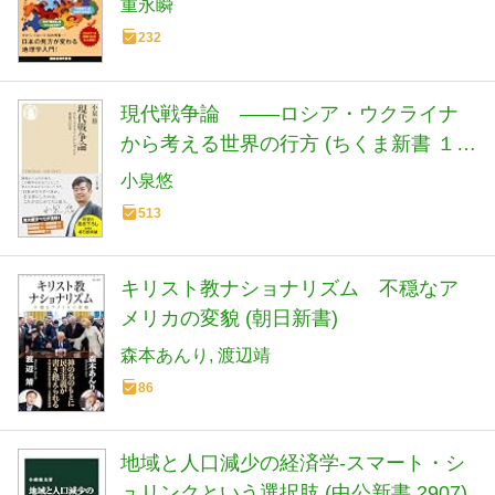
重永瞬
232
現代戦争論 ――ロシア・ウクライナ
から考える世界の行方 (ちくま新書 １９
００)
小泉悠
513
キリスト教ナショナリズム 不穏なア
メリカの変貌 (朝日新書)
森本あんり
渡辺靖
86
地域と人口減少の経済学-スマート・シ
ュリンクという選択肢 (中公新書 2907)