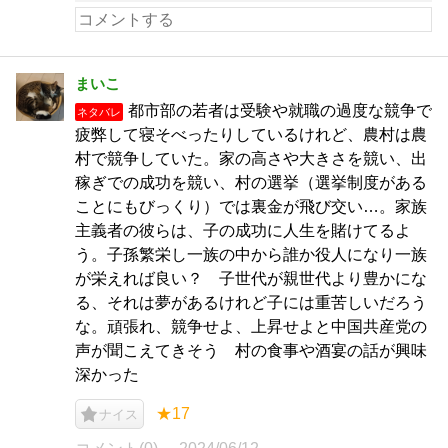
まいこ
都市部の若者は受験や就職の過度な競争で
ネタバレ
疲弊して寝そべったりしているけれど、農村は農
村で競争していた。家の高さや大きさを競い、出
稼ぎでの成功を競い、村の選挙（選挙制度がある
ことにもびっくり）では裏金が飛び交い…。家族
主義者の彼らは、子の成功に人生を賭けてるよ
う。子孫繁栄し一族の中から誰か役人になり一族
が栄えれば良い？ 子世代が親世代より豊かにな
る、それは夢があるけれど子には重苦しいだろう
な。頑張れ、競争せよ、上昇せよと中国共産党の
声が聞こえてきそう 村の食事や酒宴の話が興味
深かった
★17
ナイス