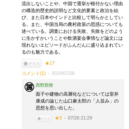
流出しないことや、中国で選挙が根付かない理由
の構造的歴史的説明など文化的要素と政治を結
び、また日本やインドと比較して明らかとしてい
る。また、中国当局の農村政策の思惑についても
述べている。調査における失敗、失敗をどのよう
に生かすかいうことや飲酒宴会事情など論文には
現れないエピソードがふんだんに盛り込まれてい
るのも魅力である。
★17
ナイス
コメント(1)
2024/07/26
西野西狸
面子や建物の高層化などについては室井
康成の論じた山口麻太郎の「人並み」の
思想を思い出した。
★5
07/26 21:29
ナイス