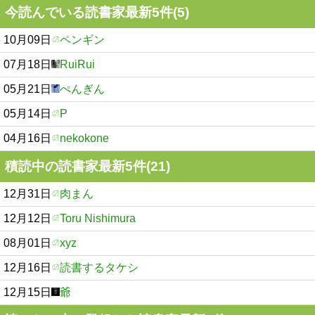
今読んでいる読書家最新5件(5)
10月09日
ペンギン
07月18日
RuiRui
05月21日
ぺんぎん
05月14日
P
04月16日
nekokone
積読中の読書家最新5件(21)
12月31日
肉まん
12月12日
Toru Nishimura
08月01日
xyz
12月16日
読書するタケシ
12月15日
爺