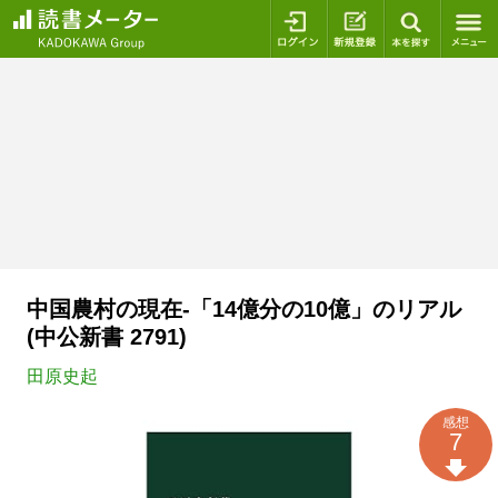
ログイン
新規登録
本を探
中国農村の現在-「14億分の10億」のリアル
(中公新書 2791)
田原史起
感想
7