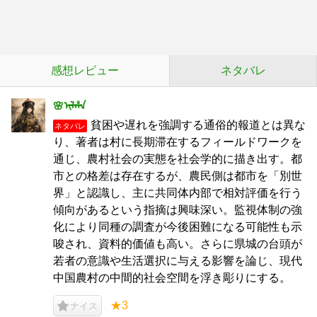
感想レビュー
ネタバレ
🌸ᡳᠯᡥᠠ
貧困や遅れを強調する通俗的報道とは異な
ネタバレ
り、著者は村に長期滞在するフィールドワークを
通じ、農村社会の実態を社会学的に描き出す。都
市との格差は存在するが、農民側は都市を「別世
界」と認識し、主に共同体内部で相対評価を行う
傾向があるという指摘は興味深い。監視体制の強
化により同種の調査が今後困難になる可能性も示
唆され、資料的価値も高い。さらに県城の台頭が
若者の意識や生活選択に与える影響を論じ、現代
中国農村の中間的社会空間を浮き彫りにする。
★3
ナイス