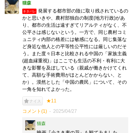
猫森
発展する都市部の陰に取り残されているの
ネタバレ
かと思いきや、農村部独自の制度(地方行政)があ
り、都市の生活は遠すぎてリアルティがなく、不
公平さは感じないという。一方で、同じ農村コミ
ュニティ内部の格差には敏感になる。同じ集落な
ど身近な他人との平等性公平性には厳しいのだそ
う。また度々日本と比較される中国の「家族主義
(超血縁重視)」はここでも生活の不利・有利に大
きな影響を及ぼしている（親戚が働きかけてくれ
て、高額な手術費用がほとんどかからない、と
か）。漠然とした「中国の農民」について、その
一角を知れてよかった。
★11
ナイス
コメント(1)
2025/04/27
猫森
映画『小さき麦の花』も観てみました。