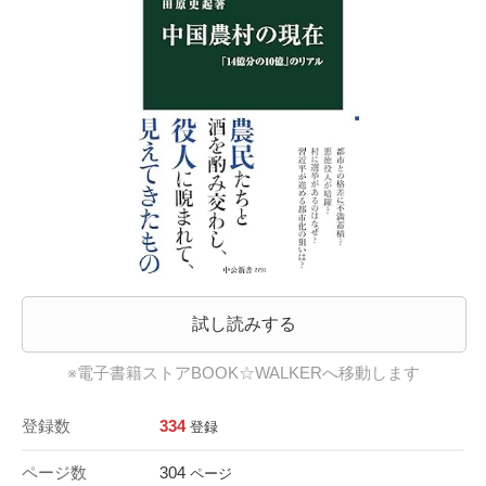
試し読みする
※電子書籍ストアBOOK☆WALKERへ移動します
登録数
334
登録
ページ数
304
ページ