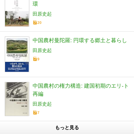
環
田原史起
20
中国農村曼陀羅: 円環する郷土と暮らし
田原史起
9
中国農村の権力構造: 建国初期のエリ-ト
再編
田原史起
7
もっと見る