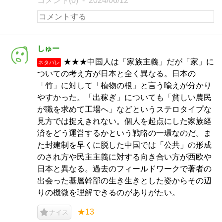
コメント(0)
2024/06/12
しゅー
★★★中国人は「家族主義」だが「家」に
ネタバレ
ついての考え方が日本と全く異なる。日本の
「竹」に対して「植物の根」と言う喩えが分かり
やすかった。「出稼ぎ」についても「貧しい農民
が職を求めて工場へ」などというステロタイプな
見方では捉えきれない。個人を起点にした家族経
済をどう運営するかという戦略の一環なのだ。ま
た封建制を早くに脱した中国では「公共」の形成
のされ方や民主主義に対する向き合い方が西欧や
日本と異なる。過去のフィールドワークで著者の
出会った基層幹部の生き生きとした姿からその辺
りの機微を理解できるのがありがたい。
★13
ナイス