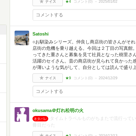
ナイス
★4
コメント(
0
)
2025/01/02
Satoshi
○お馴染みシリーズ。仲良し商店街の皆さんがそ
店街の危機を乗り越える。今回は２丁目の写真館
ってきた重さんと募集を見て社員となった樹里さ
活躍のセイさん。昔の商店街が見られて良かった
が薄いような気がして、自分としては読んで盛り
ナイス
★9
コメント(
0
)
2024/12/29
okusama＠灯れ松明の火
タイムトラベルものがちまたで流行ってい
ネタバレ
冊目だった
ナイス
★3
コメント(
0
)
2024/12/13