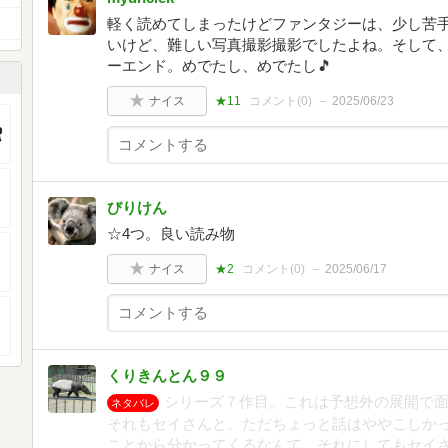
軽く読めてしまったけどファンタジーは、少し苦
いけど、難しい写真撮影撮影でしたよね。そして
ーエンド。めでたし、めでたし🎵
ナイス
★11
コメント(
0
)
2025/06/23
びりけん
☆4つ。良い読み物
ナイス
★2
コメント(
0
)
2025/06/17
くりきんとん９９
シリーズ７作目。これは予想外の展開で
ネタバレ
それもセイさんと。ただちょっと話はややこしかっ
ことから分かってくるなんて。それにしてもセイ