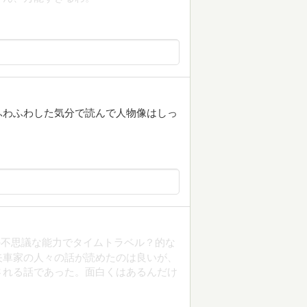
ふわふわした気分で読んで人物像はしっ
の不思議な能力でタイムトラベル？的な
矢車家の人々の話が読めたのは良いが、
される話であった。面白くはあるんだけ