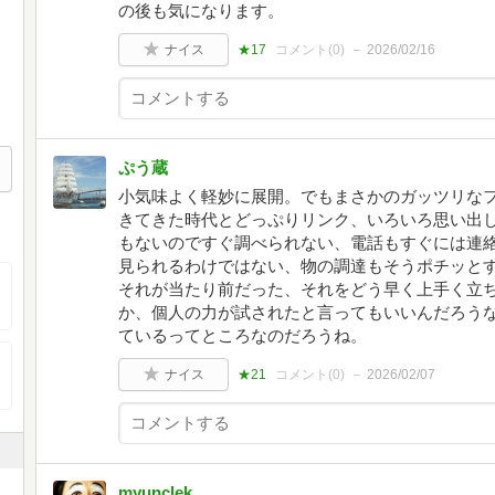
の後も気になります。
ナイス
★17
コメント(
0
)
2026/02/16
ぷう蔵
小気味よく軽妙に展開。でもまさかのガッツリな
きてきた時代とどっぷりリンク、いろいろ思い出
もないのですぐ調べられない、電話もすぐには連
見られるわけではない、物の調達もそうポチッと
それが当たり前だった、それをどう早く上手く立
か、個人の力が試されたと言ってもいいんだろう
ているってところなのだろうね。
ナイス
★21
コメント(
0
)
2026/02/07
myunclek