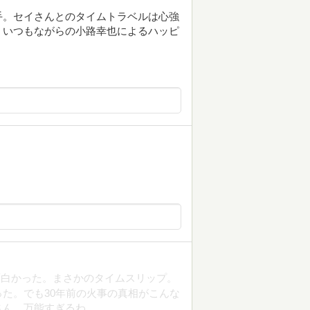
手。セイさんとのタイムトラベルは心強
、いつもながらの小路幸也によるハッピ
面白かった。まさかのタイムスリップ。
た。でも30年前の火事の真相がこんな
さん、万能すぎるわ。