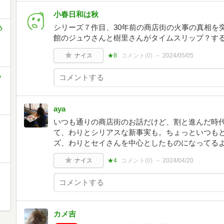
小春日和は秋
シリーズ７作目、30年前の商店街の火事の真相を
あ
館のジュウさんと樹里さんがタイムスリップ？す
ナイス
★8
コメント(
0
)
2024/05/05
あ
aya
いつも通りの商店街のお話だけど、割と進んだ時
て、わりとシリアスな新事実も。ちょっといつも
ズ、わりとセイさんを中心としたものになってる
ナイス
★4
コメント(
0
)
2024/04/20
カメ吉