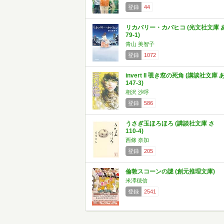
登録
44
リカバリー・カバヒコ (光文社文庫 
79-1)
青山 美智子
登録
1072
invert II 覗き窓の死角 (講談社文庫 
147-3)
相沢 沙呼
登録
586
うさぎ玉ほろほろ (講談社文庫 さ
110-4)
西條 奈加
登録
205
倫敦スコーンの謎 (創元推理文庫)
米澤穂信
登録
2541