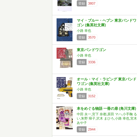
登録
3807
マイ・ブルー・ヘブン 東京バンドワ
ゴン (集英社文庫)
小路 幸也
登録
3570
東京バンドワゴン
小路 幸也
登録
3336
オール・マイ・ラビング 東京バンド
ワゴン (集英社文庫)
小路 幸也
登録
3152
本をめぐる物語 一冊の扉 (角川文庫)
中田 永一,宮下 奈都,原田 マハ,小手鞠 る
い,朱野 帰子,沢木 まひろ,小路 幸也,宮木
あや子
登録
2944