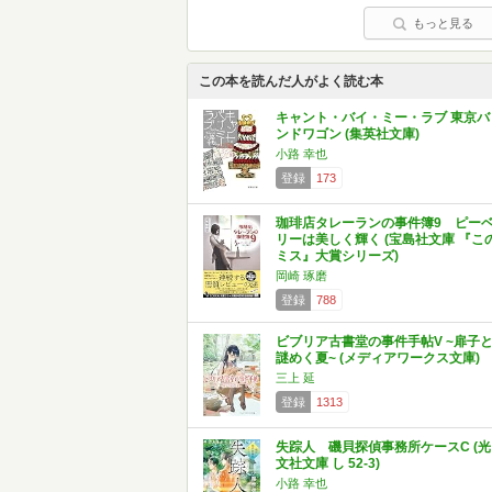
もっと見る
この本を読んだ人がよく読む本
キャント・バイ・ミー・ラブ 東京バ
ンドワゴン (集英社文庫)
小路 幸也
登録
173
珈琲店タレーランの事件簿9 ピー
リーは美しく輝く (宝島社文庫 『こ
ミス』大賞シリーズ)
岡崎 琢磨
登録
788
ビブリア古書堂の事件手帖V ~扉子
謎めく夏~ (メディアワークス文庫)
三上 延
登録
1313
失踪人 磯貝探偵事務所ケースC (光
文社文庫 し 52-3)
小路 幸也