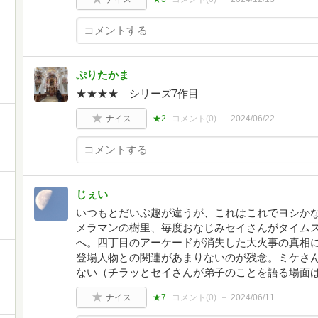
ぷりたかま
★★★★ シリーズ7作目
ナイス
★2
コメント(
0
)
2024/06/22
じぇい
いつもとだいぶ趣が違うが、これはこれでヨシか
メラマンの樹里、毎度おなじみセイさんがタイムス
へ。四丁目のアーケードが消失した大火事の真相
登場人物との関連があまりないのが残念。ミケさ
ない（チラッとセイさんが弟子のことを語る場面
ナイス
★7
コメント(
0
)
2024/06/11