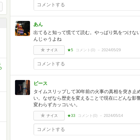
あん
出てると知って慌てて読む。やっぱり気をつけな
んじゃうよね
ナイス
★5
コメント(
0
)
2024/05/29
ベ
の
ピース
タイムスリップして30年前の火事の真相を突き止
と
い。なぜなら歴史を変えることで現在にどんな影
変わらずカッコいい。
ナイス
★33
コメント(
0
)
2024/05/14