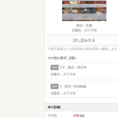
形式：文庫
出版社：ポプラ社
試し読みする
※電子書籍ストアBOOK☆WALKERへ移動します
その他の形式（β版）
形式：単行本
登録
774
出版社：ポプラ社
形式：Kindle版
登録
3
出版社：ポプラ社
本の詳細
登録数
119
登録