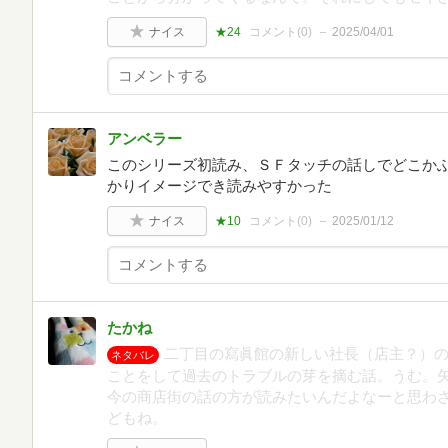
ナイス
★24
コメント(
0
)
2025/04/01
アンベラー
このシリーズ初読み、ＳＦタッチの話しでどこか
かりイメージでき読みやすかった
ナイス
★10
コメント(
0
)
2025/01/12
たかね
二丁目の寫眞館の新しい社長（店主？）
ネタバレ
ことをして過去のトラブルの芽を摘む話。うむ。
今の商店街の話の方が読みたいんだよなーと思わ
どもね。