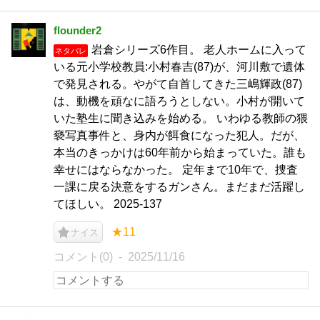
flounder2
岩倉シリーズ6作目。 老人ホームに入って
ネタバレ
いる元小学校教員:小村春吉(87)が、河川敷で遺体
で発見される。やがて自首してきた三嶋輝政(87)
は、動機を頑なに語ろうとしない。小村が開いて
いた塾生に聞き込みを始める。 いわゆる教師の猥
褻写真事件と、身内が餌食になった犯人。だが、
本当のきっかけは60年前から始まっていた。誰も
幸せにはならなかった。 定年まで10年で、捜査
一課に戻る決意をするガンさん。まだまだ活躍し
てほしい。 2025-137
★11
ナイス
コメント(0)
2025/11/16