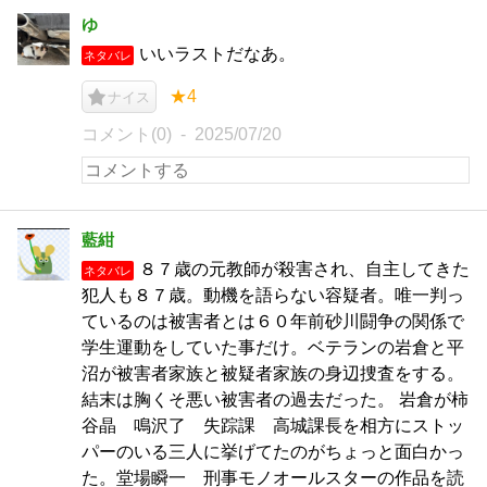
ゆ
いいラストだなあ。
ネタバレ
★4
ナイス
コメント(0)
2025/07/20
藍紺
８７歳の元教師が殺害され、自主してきた
ネタバレ
犯人も８７歳。動機を語らない容疑者。唯一判っ
ているのは被害者とは６０年前砂川闘争の関係で
学生運動をしていた事だけ。ベテランの岩倉と平
沼が被害者家族と被疑者家族の身辺捜査をする。
結末は胸くそ悪い被害者の過去だった。 岩倉が柿
谷晶 鳴沢了 失踪課 高城課長を相方にストッ
パーのいる三人に挙げてたのがちょっと面白かっ
た。堂場瞬一 刑事モノオールスターの作品を読