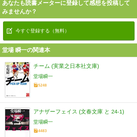
あなたも読書メーターに登録して感想を投稿して
みませんか？
今すぐ登録する（無料）
堂場 瞬一の関連本
チーム (実業之日本社文庫)
堂場瞬一
5248
アナザーフェイス (文春文庫 と 24-1)
堂場瞬一
4483