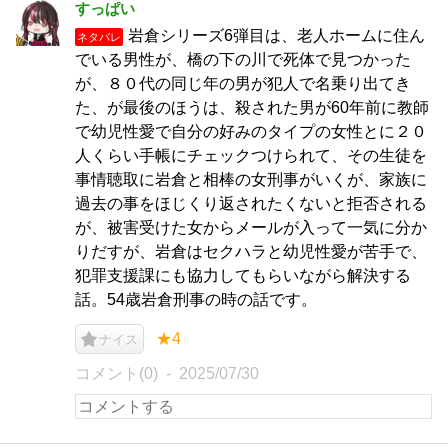
すっぱい
岩倉シリーズ6弾目は、老人ホームに住ん
ネタバレ
でいる男性が、橋の下の川で死体で見つかった
が、８０代の同じ年の男が犯人で名乗り出てき
た、が最後のほうは、殺された男が60年前に教師
で幼児性愛で自分の好みのタイプの女性とに２０
人くらい手帳にチェックつけられて、その生徒を
事情聴取に岩倉と相棒の女刑事がいくが、家族に
過去の事をほじくり返されたくないと拒否される
が、被害受けた女からメールが入って一気に分か
りだすが、岩倉はセクハラと幼児性愛が苦手で、
犯罪支援課にも協力してもらいながら解決する
話。54歳岩倉刑事の時の話です。
★4
ナイス
コメント(0)
2025/07/30