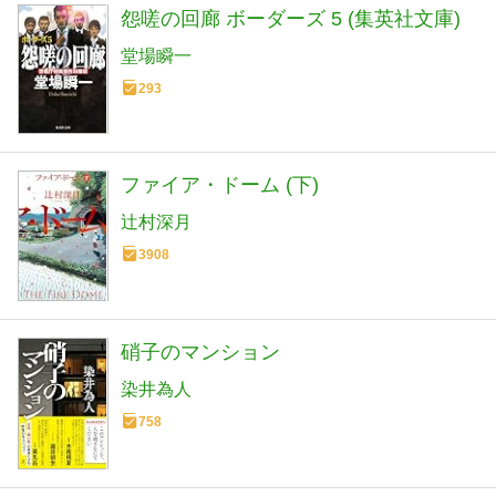
怨嗟の回廊 ボーダーズ 5 (集英社文庫)
堂場瞬一
293
ファイア・ドーム (下)
辻村深月
3908
硝子のマンション
染井為人
758