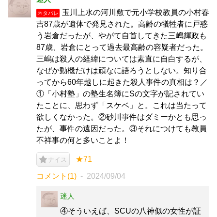
玉川上水の河川敷で元小学校教員の小村春
ネタバレ
吉87歳が遺体で発見された。高齢の犠牲者に戸惑
う岩倉だったが、やがて自首してきた三嶋輝政も
87歳、岩倉にとって過去最高齢の容疑者だった。
三嶋は殺人の経緯については素直に自白するが、
なぜか動機だけは頑なに語ろうとしない。知り合
ってから60年越しに起きた殺人事件の真相は？／
①「小村塾」の塾生名簿にSの文字が記されてい
たことに、思わず「スケベ」と。これは当たって
欲しくなかった。②砂川事件はダミーかとも思っ
たが、事件の遠因だった。③それにつけても教員
不祥事の何と多いことよ！
★71
ナイス
コメント(1)
2024/09/04
迷人
④そういえば、SCUの八神似の女性が証