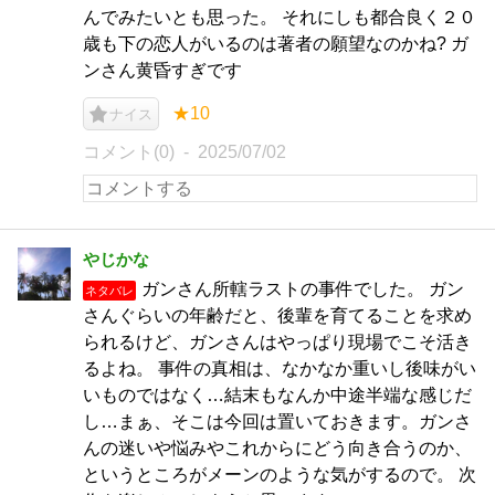
んでみたいとも思った。 それにしも都合良く２０
歳も下の恋人がいるのは著者の願望なのかね? ガ
ンさん黄昏すぎです
★10
ナイス
コメント(0)
2025/07/02
やじかな
ガンさん所轄ラストの事件でした。 ガン
ネタバレ
さんぐらいの年齢だと、後輩を育てることを求め
られるけど、ガンさんはやっぱり現場でこそ活き
るよね。 事件の真相は、なかなか重いし後味がい
いものではなく…結末もなんか中途半端な感じだ
し…まぁ、そこは今回は置いておきます。ガンさ
んの迷いや悩みやこれからにどう向き合うのか、
というところがメーンのような気がするので。 次