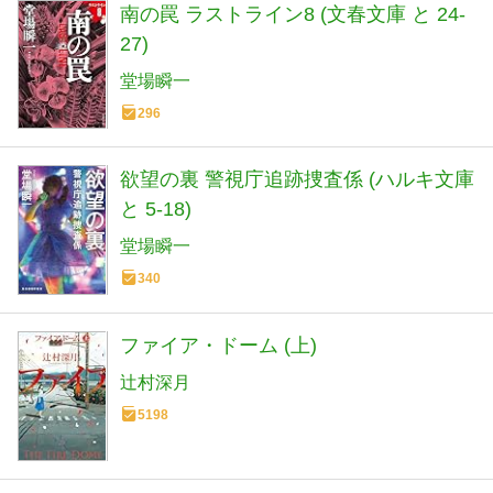
南の罠 ラストライン8 (文春文庫 と 24-
27)
堂場瞬一
296
欲望の裏 警視庁追跡捜査係 (ハルキ文庫
と 5-18)
堂場瞬一
340
ファイア・ドーム (上)
辻村深月
5198