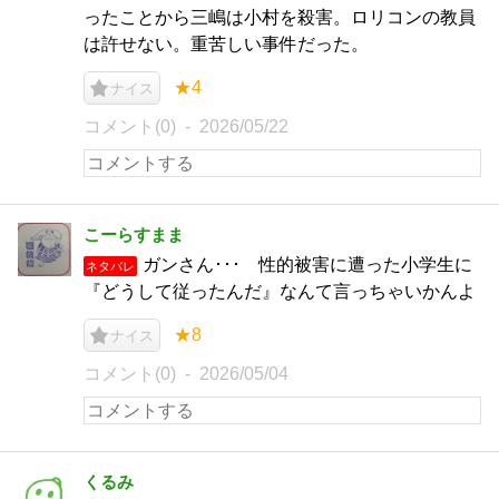
ったことから三嶋は小村を殺害。ロリコンの教員
は許せない。重苦しい事件だった。
★4
ナイス
コメント(0)
2026/05/22
こーらすまま
ガンさん･･･ 性的被害に遭った小学生に
ネタバレ
『どうして従ったんだ』なんて言っちゃいかんよ
★8
ナイス
コメント(0)
2026/05/04
くるみ