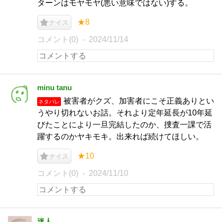
ターンはモヤモヤ(悪い意味ではない)する。
★8
ナイス
コメント(0)
2024/11/14
minu tanu
被害者がクズ、加害者にこそ正義ありとい
ネタバレ
うやり切れないお話。それより定年延長が10年延
びたことにより一旦完結したのか、捜査一課で活
躍するのかヤキモキ。出来れば続けてほしい。
★10
ナイス
コメント(0)
2024/11/10
迷人