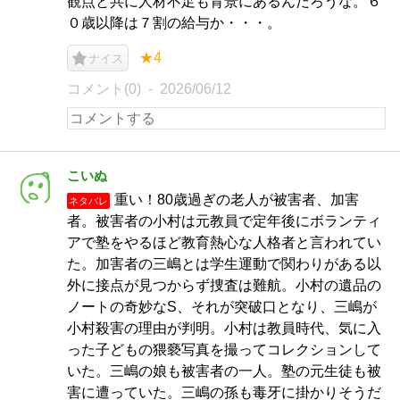
観点と共に人材不足も背景にあるんだろうな。６
０歳以降は７割の給与か・・・。
★4
ナイス
コメント(0)
2026/06/12
こいぬ
重い！80歳過ぎの老人が被害者、加害
ネタバレ
者。被害者の小村は元教員で定年後にボランティ
アで塾をやるほど教育熱心な人格者と言われてい
た。加害者の三嶋とは学生運動で関わりがある以
外に接点が見つからず捜査は難航。小村の遺品の
ノートの奇妙なS、それが突破口となり、三嶋が
小村殺害の理由が判明。小村は教員時代、気に入
った子どもの猥褻写真を撮ってコレクションして
いた。三嶋の娘も被害者の一人。塾の元生徒も被
害に遭っていた。三嶋の孫も毒牙に掛かりそうだ