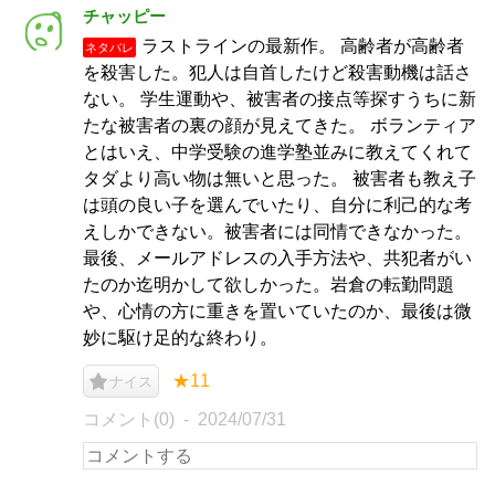
チャッピー
ラストラインの最新作。 高齢者が高齢者
ネタバレ
を殺害した。犯人は自首したけど殺害動機は話さ
ない。 学生運動や、被害者の接点等探すうちに新
たな被害者の裏の顔が見えてきた。 ボランティア
とはいえ、中学受験の進学塾並みに教えてくれて
タダより高い物は無いと思った。 被害者も教え子
は頭の良い子を選んでいたり、自分に利己的な考
えしかできない。被害者には同情できなかった。
最後、メールアドレスの入手方法や、共犯者がい
たのか迄明かして欲しかった。岩倉の転勤問題
や、心情の方に重きを置いていたのか、最後は微
妙に駆け足的な終わり。
★11
ナイス
コメント(0)
2024/07/31