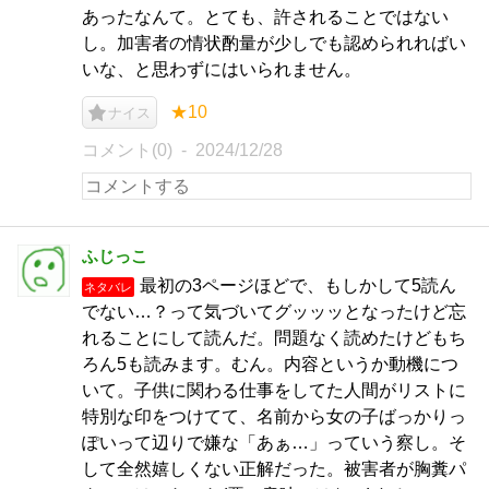
あったなんて。とても、許されることではない
し。加害者の情状酌量が少しでも認められればい
いな、と思わずにはいられません。
★10
ナイス
コメント(0)
2024/12/28
ふじっこ
最初の3ページほどで、もしかして5読ん
ネタバレ
でない…？って気づいてグッッッとなったけど忘
れることにして読んだ。問題なく読めたけどもち
ろん5も読みます。むん。内容というか動機につ
いて。子供に関わる仕事をしてた人間がリストに
特別な印をつけてて、名前から女の子ばっかりっ
ぽいって辺りで嫌な「あぁ…」っていう察し。そ
して全然嬉しくない正解だった。被害者が胸糞パ