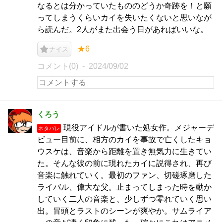
なるとは分かっていたもののどうか奇跡を！と願
ってしまうくらいカイを失いたくないと思いなが
ら読んだ。2人がまた出会う日があればいいな。
★6
ナイス
コメント(0)
2024/09/02
くろう
現役アイドルが書いた処女作。メジャーデ
ネタバレ
ビュー目前に、相方のカイを事故で亡くしたキョ
ウスケは、音楽から距離を置き無気力に生きてい
た。そんな彼の前に現れたカイに説得され、再び
音楽に触れていく。最初のファン、切磋琢磨した
ライバル、偉大な父。止まってしまった時を動か
していく二人の音楽と、少しずつ零れていく思い
出。冒頭とラストのシーンが爽やか。サムライア