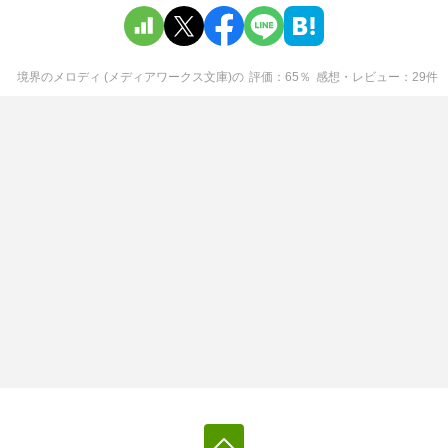
境界のメロディ (メディアワークス文庫)
の
評価
65
％
感想・レビュー
29
件