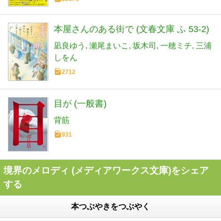
本屋さんのある街で (文春文庫 ふ 53-2)
凪良ゆう
瀬尾まいこ
坂木司
一穂ミチ
三浦
しをん
2712
目が (一般書)
背筋
931
境界のメロディ (メディアワークス文庫)をシェア
する
本つぶやきをつぶやく