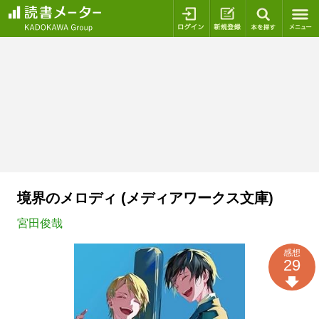
ログイン
新規登録
本を探
境界のメロディ (メディアワークス文庫)
宮田俊哉
感想
29