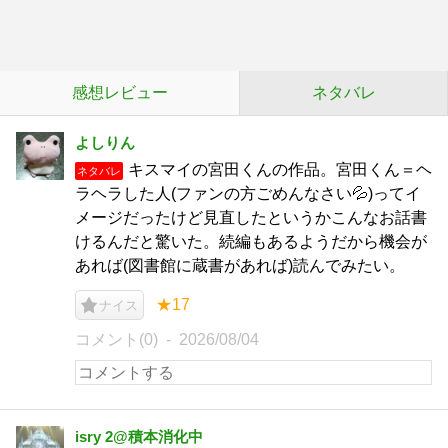
感想レビュー
ネタバレ
よしりん
キスマイの宮田くんの作品。宮田くん＝ヘ
ネタバレ
ラヘラした人(ファンの方ごめんなさい💦)ってイ
メージだったけど見直したというかこんなお話書
けるんだと驚いた。続編もあるようだから機会が
あれば(図書館に蔵書があれば)読んでみたい。
★17
ナイス
コメント(0)
2026/08/04
isry 2@積本消化中