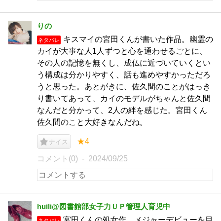
りの
キスマイの宮田くんが書いた作品。幽霊の
ネタバレ
カイが大事な人1人ずつと心を通わせるごとに、
その人の記憶を無くし、成仏に近づいていくとい
う構成は分かりやすく、話も進めやすかっただろ
うと思った。あとがきに、佐久間のことがはっき
り書いてあって、カイのモデルがちゃんと佐久間
なんだと分かって、2人の絆を感じた。宮田くん
佐久間のこと大好きなんだね。
★4
ナイス
コメント(0)
2024/09/25
huili@図書館部女子力ＵＰ管理人育児中
宮田くんの処女作。メジャーデビューを目
ネタバレ