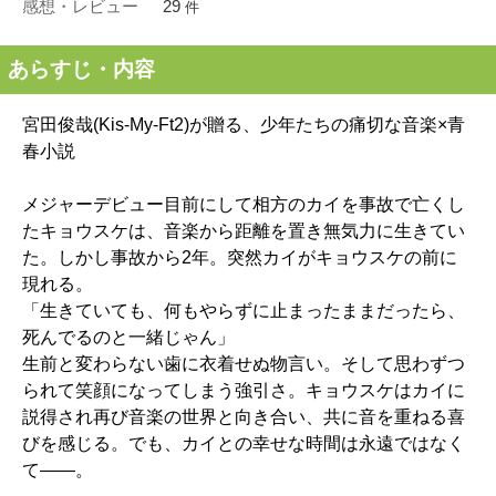
感想・レビュー
29
件
あらすじ・内容
宮田俊哉(Kis-My-Ft2)が贈る、少年たちの痛切な音楽×青
春小説
メジャーデビュー目前にして相方のカイを事故で亡くし
たキョウスケは、音楽から距離を置き無気力に生きてい
た。しかし事故から2年。突然カイがキョウスケの前に
現れる。
「生きていても、何もやらずに止まったままだったら、
死んでるのと一緒じゃん」
生前と変わらない歯に衣着せぬ物言い。そして思わずつ
られて笑顔になってしまう強引さ。キョウスケはカイに
説得され再び音楽の世界と向き合い、共に音を重ねる喜
びを感じる。でも、カイとの幸せな時間は永遠ではなく
て――。