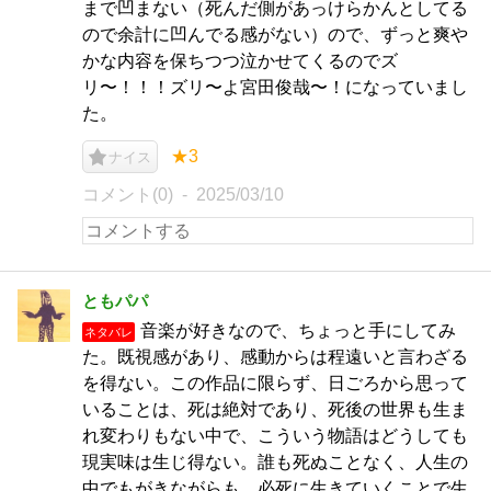
まで凹まない（死んだ側があっけらかんとしてる
ので余計に凹んでる感がない）ので、ずっと爽や
かな内容を保ちつつ泣かせてくるのでズ
リ〜！！！ズリ〜よ宮田俊哉〜！になっていまし
た。
★3
ナイス
コメント(0)
2025/03/10
ともパパ
音楽が好きなので、ちょっと手にしてみ
ネタバレ
た。既視感があり、感動からは程遠いと言わざる
を得ない。この作品に限らず、日ごろから思って
いることは、死は絶対であり、死後の世界も生ま
れ変わりもない中で、こういう物語はどうしても
現実味は生じ得ない。誰も死ぬことなく、人生の
中でもがきながらも、必死に生きていくことで生