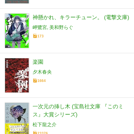
神懸かれ、キラーチューン。 (電撃文庫)
岬鷺宮
美和野らぐ
173
楽園
夕木春央
1664
一次元の挿し木 (宝島社文庫 『このミ
ス』大賞シリーズ)
松下龍之介
23376