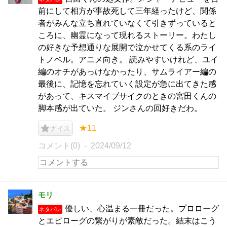
前にして相方が事故死して三年経ったけど、関係
者がみんな立ち直れていなくて引きずっていると
ころに、幽霊になって現れるストーリー。わたし
の好きな予想通りな展開で泣かせてくる系のライ
トノベル。アニメ向き。 読みやすいけれど、ユイ
編のオチがあっけなかったり、サムライアー編の
最後に、記憶を忘れていく設定が急に出てきた感
があって、キスマイブサイクのときの宮田くんの
脚本感が出ていた。 ジンさんの回好きだわ。
★11
ナイス
コメント(0)
2024/09/12
モリ
優しい、心温まる一冊だった。プロローグ
ネタバレ
とエピローグの繋がりが素敵だった。結末はこう