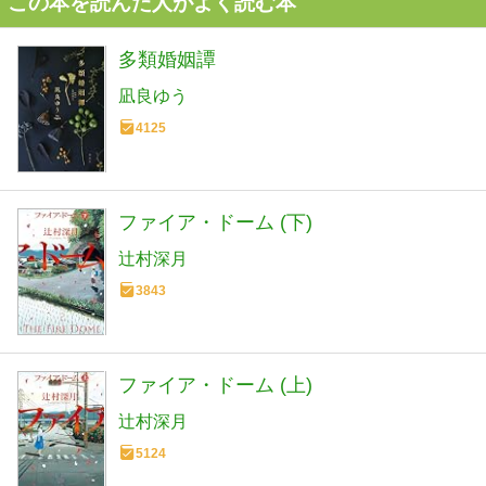
この本を読んだ人がよく読む本
多類婚姻譚
凪良ゆう
4125
ファイア・ドーム (下)
辻村深月
3843
ファイア・ドーム (上)
辻村深月
5124