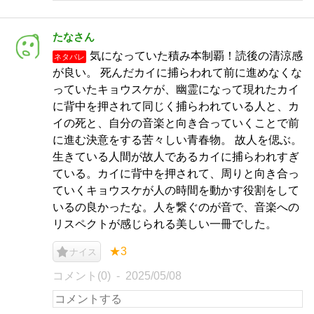
たなさん
気になっていた積み本制覇！読後の清涼感
ネタバレ
が良い。 死んだカイに捕らわれて前に進めなくな
っていたキョウスケが、幽霊になって現れたカイ
に背中を押されて同じく捕らわれている人と、カ
イの死と、自分の音楽と向き合っていくことで前
に進む決意をする苦々しい青春物。 故人を偲ぶ。
生きている人間が故人であるカイに捕らわれすぎ
ている。カイに背中を押されて、周りと向き合っ
ていくキョウスケが人の時間を動かす役割をして
いるの良かったな。人を繋ぐのが音で、音楽への
リスペクトが感じられる美しい一冊でした。
★3
ナイス
コメント(0)
2025/05/08