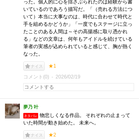
った。個人的に心を揺さぶられたのは経験から書
いているのであろう描写だ。「（売れる方法につ
いて）本当に大事なのは、時代に合わせて時代と
手を組めるかどうか」「一度でもステージに立っ
たことのある人間は～その高揚感に取り憑かれ
る」などの文章は、何年もアイドルを続けている
筆者の実感が込められていると感じて、胸が熱く
なった。
★1
ナイス
コメント(0)
2026/02/19
夢乃 叶
物悲しくなる作品。 それぞれの止まって
ネタバレ
いた時間が動き始めた。 未来へ。
★2
ナイス