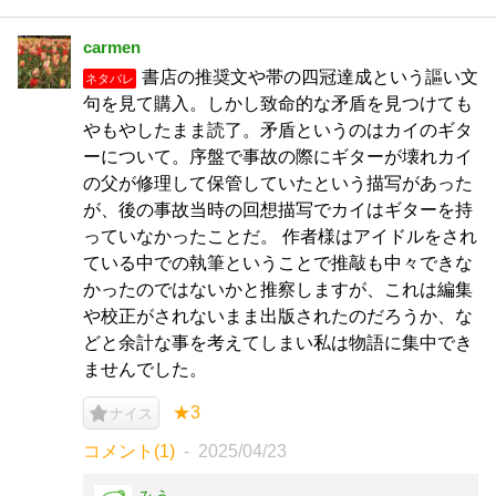
carmen
書店の推奨文や帯の四冠達成という謳い文
ネタバレ
句を見て購入。しかし致命的な矛盾を見つけても
やもやしたまま読了。矛盾というのはカイのギタ
ーについて。序盤で事故の際にギターが壊れカイ
の父が修理して保管していたという描写があった
が、後の事故当時の回想描写でカイはギターを持
っていなかったことだ。 作者様はアイドルをされ
ている中での執筆ということで推敲も中々できな
かったのではないかと推察しますが、これは編集
や校正がされないまま出版されたのだろうか、な
どと余計な事を考えてしまい私は物語に集中でき
ませんでした。
★3
ナイス
コメント(1)
2025/04/23