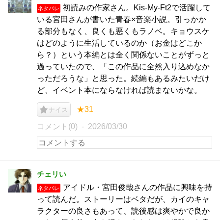
初読みの作家さん。Kis-My-Ft2で活躍して
ネタバレ
いる宮田さんが書いた青春×音楽小説。引っかか
る部分もなく、良くも悪くもラノベ。キョウスケ
はどのように生活しているのか（お金はどこか
ら？）という本編とは全く関係ないことがずっと
過っていたので、「この作品に全然入り込めなか
っただろうな」と思った。続編もあるみたいだけ
ど、イベント本にならなければ読まないかな。
★31
ナイス
コメント(0)
2026/03/30
チェリい
アイドル・宮田俊哉さんの作品に興味を持
ネタバレ
って読んだ。ストーリーはベタだが、カイのキャ
ラクターの良さもあって、読後感は爽やかで良か