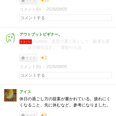
★22
ナイス
コメント(0)
2026/08/05
アウトプットビギナー。
Audible。血管の通り良くして、酸素を運
ネタバレ
ぶ。疲労物質流す。 運動や入浴
★2
ナイス
コメント(0)
2026/08/05
アイス
休日の過ごし方の提案が書かれている。疲れにく
くなること、先に休むなど。参考になりました。
★6
ナイス