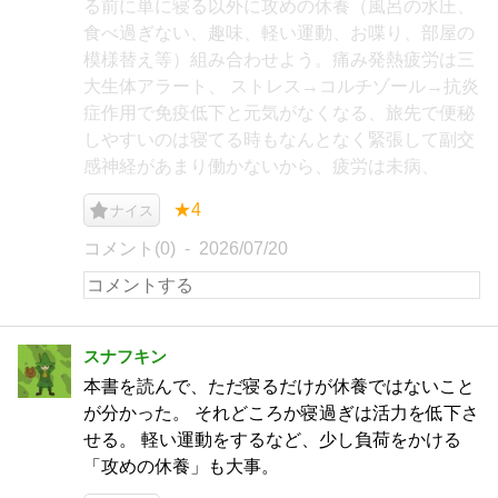
る前に単に寝る以外に攻めの休養（風呂の水圧、
食べ過ぎない、趣味、軽い運動、お喋り、部屋の
模様替え等）組み合わせよう。痛み発熱疲労は三
大生体アラート、 ストレス→コルチゾール→抗炎
症作用で免疫低下と元気がなくなる、旅先で便秘
しやすいのは寝てる時もなんとなく緊張して副交
感神経があまり働かないから、疲労は未病、
★4
ナイス
コメント(0)
2026/07/20
スナフキン
本書を読んで、ただ寝るだけが休養ではないこと
が分かった。 それどころか寝過ぎは活力を低下さ
せる。 軽い運動をするなど、少し負荷をかける
「攻めの休養」も大事。