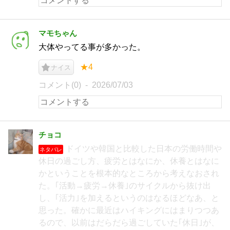
マモちゃん
大体やってる事が多かった。
★4
ナイス
コメント(0)
2026/07/03
チョコ
ドイツや韓国と比較した日本の労働時間や
ネタバレ
休日の過ごし方、疲労とはなにか、休養とはなに
かということを根本的なところから考えなおされ
た。｢活動→疲労→休養｣のサイクルから抜け出
し、｢活力｣を加えるというのはなるほどなあ、と
思った。確かに最近はハイキングにはまりつつあ
るので、以前はだらだら過ごしていた｢休日｣が、