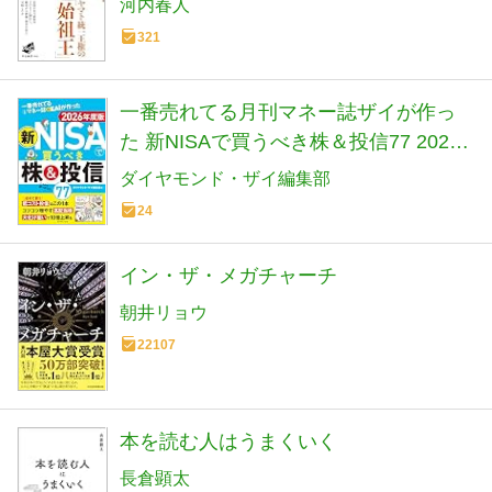
河内春人
321
一番売れてる月刊マネー誌ザイが作っ
た 新NISAで買うべき株＆投信77 2026
年度版
ダイヤモンド・ザイ編集部
24
イン・ザ・メガチャーチ
朝井リョウ
22107
本を読む人はうまくいく
長倉顕太