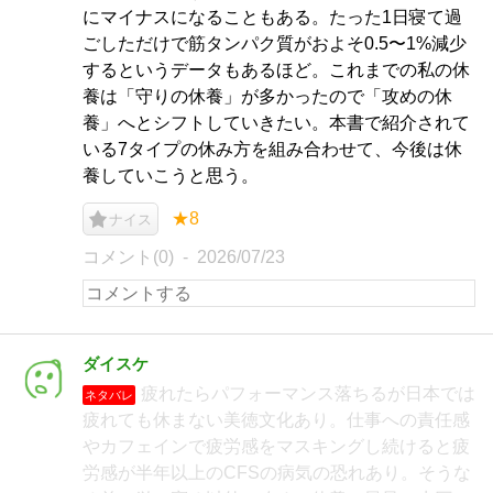
にマイナスになることもある。たった1日寝て過
ごしただけで筋タンパク質がおよそ0.5〜1%減少
するというデータもあるほど。これまでの私の休
養は「守りの休養」が多かったので「攻めの休
養」へとシフトしていきたい。本書で紹介されて
いる7タイプの休み方を組み合わせて、今後は休
養していこうと思う。
★8
ナイス
コメント(0)
2026/07/23
ダイスケ
疲れたらパフォーマンス落ちるが日本では
ネタバレ
疲れても休まない美徳文化あり。仕事への責任感
やカフェインで疲労感をマスキングし続けると疲
労感が半年以上のCFSの病気の恐れあり。そうな