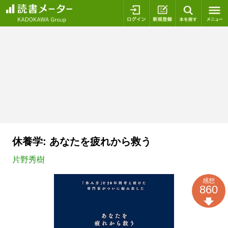
ログイン
新規登録
本を探
休養学: あなたを疲れから救う
片野秀樹
感想
860