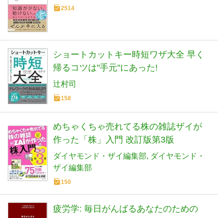
2514
ショートカットキー時短ワザ大全 早く
帰るコツは"手元"にあった!
辻村司
158
めちゃくちゃ売れてる株の雑誌ザイが
作った「株」入門 改訂版第3版
ダイヤモンド・ザイ編集部
ダイヤモンド・
ザイ編集部
150
疲労学: 毎日がんばるあなたのための