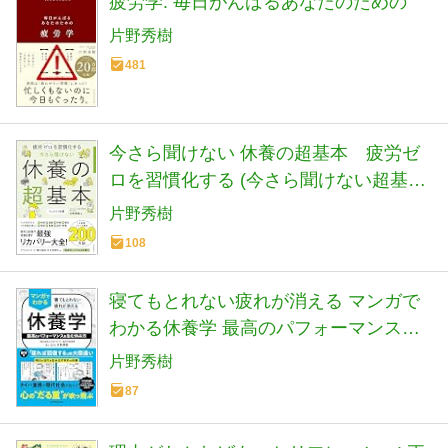
疲労学: 毎日がんばるあなたのための
片野秀樹
481
今さら聞けない 休養の超基本 疲労ゼ
ロを習慣化する (今さら聞けない超基本
シリーズ)
片野秀樹
108
寝てもとれない疲れが消える マンガで
わかる休養学 最高のパフォーマンスを
生む休み方
片野秀樹
87