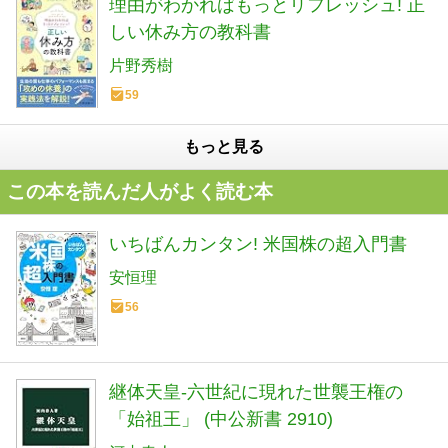
理由がわかればもっとリフレッシュ! 正
しい休み方の教科書
片野秀樹
59
もっと見る
この本を読んだ人がよく読む本
いちばんカンタン! 米国株の超入門書
安恒理
56
継体天皇-六世紀に現れた世襲王権の
「始祖王」 (中公新書 2910)