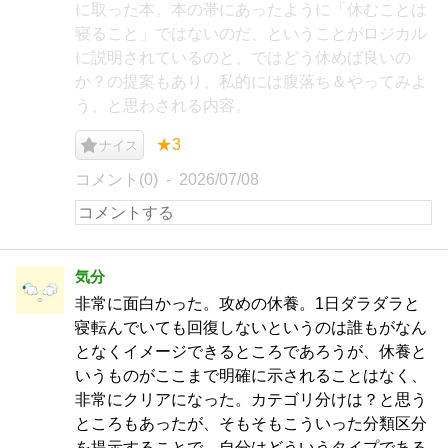
に取った本。本の帯にあったように「休むことは
寝ること」ではないのだ、ということがロジカル
に説明されているのと、ではどう休めば良いの
か？の提案もあり、私的には腹落ち＆やってみよ
う、と思わされる内容。
★3
ナイス
コメント(0)
2026/07/08
気分
非常に面白かった。攻めの休養。1日ダラダラと
寝転んでいても回復しないというのは誰もがなん
となくイメージできるところであろうが、休養と
いうものがここまで明確に示されることはなく、
非常にクリアになった。カテゴリ分けは？と思う
ところもあったが、そもそもこういった分類区分
を提示することで、自分はどういうタイプである