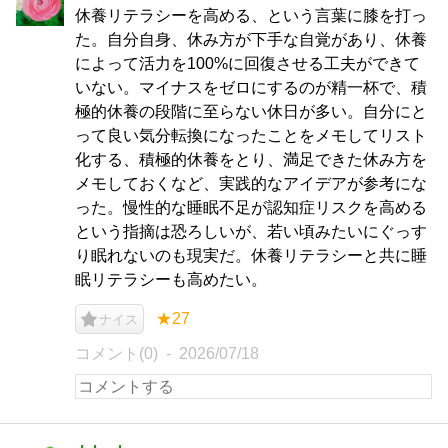
休養リテラシーを高める、という言葉に膝を打っ
た。自分自身、休み方が下手な自覚があり、休養
によって活力を100%に回復させる工夫ができて
いない。マイナスをゼロにするのが精一杯で、積
極的休養の段階に至らない休日が多い。自分にと
って良い気分転換になったことをメモしてリスト
化する、積極的休養をとり、満足できた休み方を
メモしておくなど、実践的なアイデアが参考にな
った。慢性的な睡眠不足が認知症リスクを高める
という指摘は恐ろしいが、若い頃みたいにぐっす
り眠れないのも現実だ。休養リテラシーと共に睡
眠リテラシーも高めたい。
★27
ナイス
コメント(0)
2026/07/18