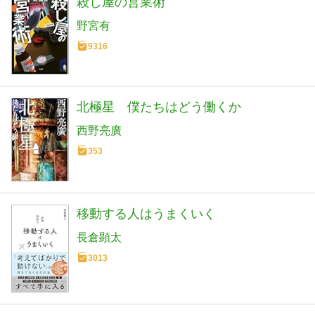
殺し屋の営業術
野宮有
9316
北極星 僕たちはどう働くか
西野亮廣
353
移動する人はうまくいく
長倉顕太
3013