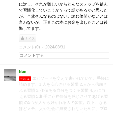
に対し、それが難しいからどんなステップを踏ん
で習慣化していこうか？って話があるかと思った
が、全然そんなものはない。読む価値がないとは
言わないが、正直この本にお金を出したことは後
悔してます。
ナイス
コメント(0)
2024/08/31
Non
エピソードを交えて書かれていて、手軽に
ネタバレ
読めます。1.人を安心させる習慣 2.人から信頼さ
れる習慣 3. 価値ある自分をつくる習慣 4.人に与
える習慣 5.相手に存在価値を感じさせてあげる習
慣 の5つが人から好かれる人の習慣。以下、なる
ほどメモ。人や社会に無視されないために、プロ