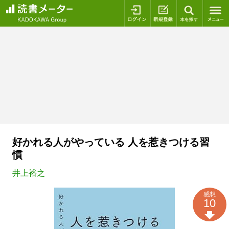
ログイン
新規登録
本を探
好かれる人がやっている 人を惹きつける習
慣
井上裕之
感想
10