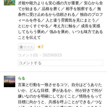
才能や能力よりも安心感の方が重要／ 安心から全
てが始まる／ 品格を磨く／ 相手を観察する／ 無
条件に受け止めるから信頼される／ 独自のプロフ
ィールを作る／ 人と違う雰囲気を見にまとう／
とにかくすぐやる／ 考え方に軸を／ 成長を実感
してもらう褒め／ 強みを褒め、いつも味方である
ことを伝えて
★3
ナイス
コメント(0)
2025/03/15
らる
言葉と行動を一致させるコツ。自分はどうありた
いか、どんな目標、夢があるか、何が好きで何が
嫌いなのかを明確にしておくこと／情熱をもって
目標に向かうと、共感を呼ぶことができる／つな