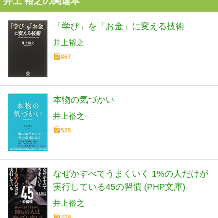
井上 裕之の関連本
「学び」を「お金」に変える技術
井上裕之
867
本物の気づかい
井上裕之
525
なぜかすべてうまくいく 1%の人だけが
実行している45の習慣 (PHP文庫)
井上裕之
459