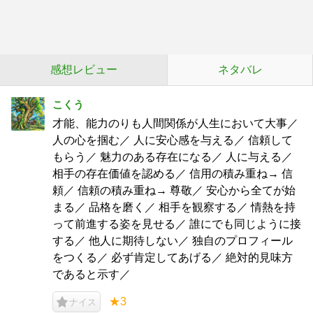
感想レビュー
ネタバレ
こくう
才能、能力のりも人間関係が人生において大事／
人の心を掴む／ 人に安心感を与える／ 信頼して
もらう／ 魅力のある存在になる／ 人に与える／
相手の存在価値を認める／ 信用の積み重ね→ 信
頼／ 信頼の積み重ね→ 尊敬／ 安心から全てが始
まる／ 品格を磨く／ 相手を観察する／ 情熱を持
って前進する姿を見せる／ 誰にでも同じように接
する／ 他人に期待しない／ 独自のプロフィール
をつくる／ 必ず肯定してあげる／ 絶対的見味方
であると示す／
★3
ナイス