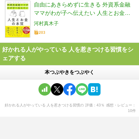
自由にあきらめずに生きる 外資系金融
ママがわが子へ伝えたい 人生とお金の
本質
河村真木子
203
好かれる人がやっている 人を惹きつける習慣をシ
ェアする
本つぶやきをつぶやく
好かれる人がやっている 人を惹きつける習慣
の
評価
43
％
感想・レビュー
10
件