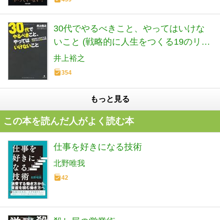
30代でやるべきこと、やってはいけな
いこと (戦略的に人生をつくる19のリス
トと56の言葉)
井上裕之
354
もっと見る
この本を読んだ人がよく読む本
仕事を好きになる技術
北野唯我
42