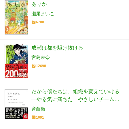
ありか
瀬尾まいこ
6788
成瀬は都を駆け抜ける
宮島未奈
12698
だから僕たちは、組織を変えていける
—やる気に満ちた「やさしいチーム」
のつくりかた【ビジネス書グランプリ
斉藤徹
2023「マネジメント部門賞」受賞! 】
1091