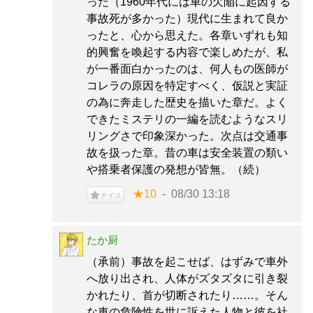
った（1960年代には車の欠陥に起因する
事故死が多かった）現代に生まれて良か
ったと、心から思えた。各章いずれも知
的興奮を喚起する内容で楽しめたが、私
が一番面白かったのは、何人もの医師が
コレラの原因を特定すべく、仮説と実証
の為に奔走した歴史を描いた章だ。よく
できたミステリの一編を読むようなスリ
リングさで印象深かった。次点は交通事
故を扱った章。昔の車は安全装置の類い
や搭乗者保護の発想が皆無。（続）
★10
08/30 13:18
ナイス
たか厨
（承前）事故を起こせば、はずみで車外
へ放り出され、人体がズタズタに引き裂
かれたり、首が切断されたり……。そん
な車の危険性を世に訴えた人物と彼を社