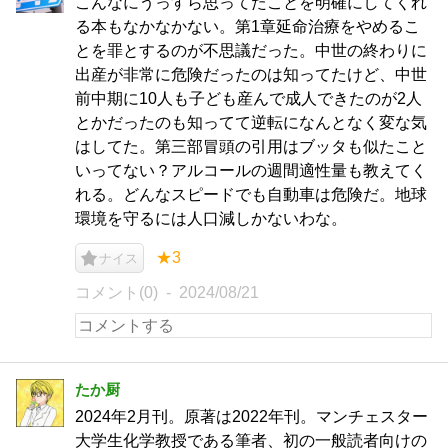
こんなにうっすら思ってたことを明確にしてくれ
る本もなかなかない。第1章延命治療をやめるこ
とを罪とするのが不思議だった。中世の終わりに
出産が非常に危険だったのは知ってたけど、中世
前中期に10人も子ども産んで成人できたのが2人
とかだったのも知ってて逆転になんとなく変な気
はしてた。第三部冒頭の引用はブッタも似たこと
いってない？アルコールの週間適性量も教えてく
れる。どんなスピードでも自動車は危険だ。地球
環境を守るには人口減しかないわな。
★3
ナイス
コメント(0)
2024/08/21
たか厨
2024年2月刊。原著は2022年刊。マンチェスター
大学生化学教授である筆者、初の一般読者向けの