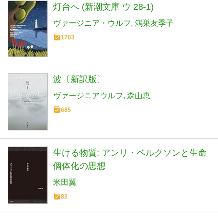
灯台へ (新潮文庫 ウ 28-1)
ヴァージニア・ウルフ
鴻巣友季子
1703
波〔新訳版〕
ヴァージニアウルフ
森山恵
685
生ける物質: アンリ・ベルクソンと生命
個体化の思想
米田翼
82