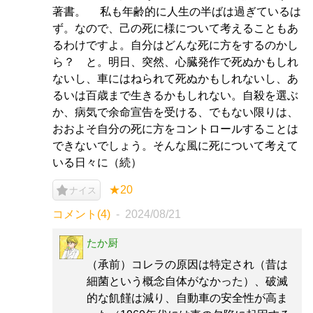
著書。 私も年齢的に人生の半ばは過ぎているは
ず。なので、己の死に様について考えることもあ
るわけですよ。自分はどんな死に方をするのかし
ら？ と。明日、突然、心臓発作で死ぬかもしれ
ないし、車にはねられて死ぬかもしれないし、あ
るいは百歳まで生きるかもしれない。自殺を選ぶ
か、病気で余命宣告を受ける、でもない限りは、
おおよそ自分の死に方をコントロールすることは
できないでしょう。そんな風に死について考えて
いる日々に（続）
★20
ナイス
コメント(4)
2024/08/21
たか厨
（承前）コレラの原因は特定され（昔は
細菌という概念自体がなかった）、破滅
的な飢饉は減り、自動車の安全性が高ま