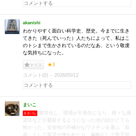
akanishi
わかりやすく面白い科学史、歴史。今までに生き
てきた（死んでいった）人たちによって、私はこ
のトシまで生かされているのだなあ、という敬虔
な気持ちになった。
★3
ナイス
コメント(0)
2026/05/12
まいこ
都市化し、環境が不衛生になり、様々な感
ネタバレ
染症などが蔓延するようになった頃の話がとても
怖かった。安全性の不確かなワクチンを運ぶ「容
器」として孤児が使われたり、麻酔なしで帝王切