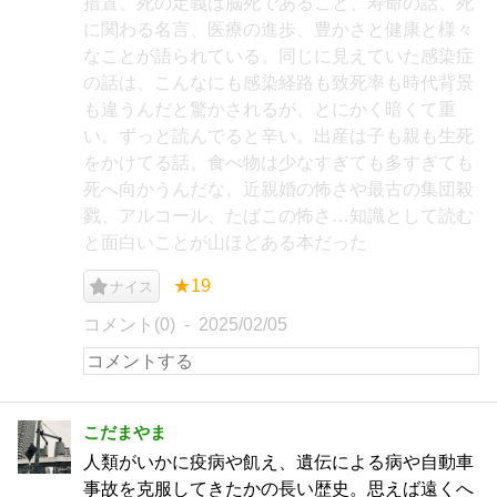
措置、死の定義は脳死であること、寿命の話、死
に関わる名言、医療の進歩、豊かさと健康と様々
なことが語られている。同じに見えていた感染症
の話は、こんなにも感染経路も致死率も時代背景
も違うんだと驚かされるが、とにかく暗くて重
い。ずっと読んでると辛い。出産は子も親も生死
をかけてる話。食べ物は少なすぎても多すぎても
死へ向かうんだな。近親婚の怖さや最古の集団殺
戮、アルコール、たばこの怖さ…知識として読む
と面白いことが山ほどある本だった
★19
ナイス
コメント(0)
2025/02/05
こだまやま
人類がいかに疫病や飢え、遺伝による病や自動車
事故を克服してきたかの長い歴史。思えば遠くへ