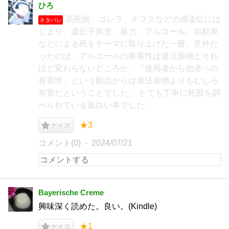
ひろ
黒死病、コレラ、チフスなどの感染症には
ネタバレ
じまり、遺伝子疾患、暴力、アルコール、自動車
などによる死をテーマに取り上げた一冊。意外だ
ったのは、アルコールの有害性は違法薬物とそれ
ほど変わらないどころか、「使用者から他者への
有害性」という観点からは違法薬物よりもむしろ
有害だということでした。 とても丁寧に死因を調
べられている面白い本でした。
★3
ナイス
コメント(0)
2024/07/21
Bayerische Creme
興味深く読めた。良い。(Kindle)
★1
ナイス