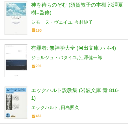
神を待ちのぞむ (須賀敦子の本棚 池澤夏
樹=監修)
シモーヌ・ヴェイユ
今村純子
190
有罪者: 無神学大全 (河出文庫 ハ 4-4)
ジョルジュ・バタイユ
江澤健一郎
291
エックハルト説教集 (岩波文庫 青 816-
1)
エックハルト
田島照久
461