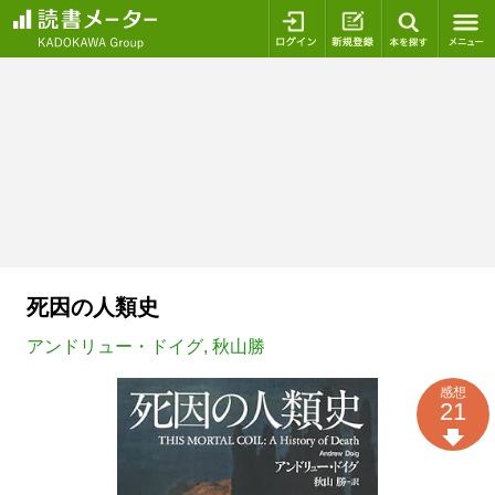
ログイン
新規登録
本を探
死因の人類史
アンドリュー・ドイグ
,
秋山勝
感想
21