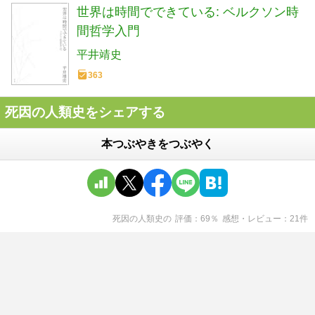
世界は時間でできている: ベルクソン時
間哲学入門
平井靖史
363
死因の人類史をシェアする
本つぶやきをつぶやく
死因の人類史
の
評価
69
％
感想・レビュー
21
件