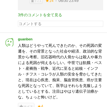
★14
06/30 23:49
ナイス
3件のコメントを全て見る
guanben
人類はどうやって死んできたのか、その死因の変
遷を、その背景となった社会や経済、政治的な背
景から考察。旧石器時代の人骨からは殺人や暴力
による死因が伺えるらしい。中世では飢餓・ペス
ト・産褥熱・戦争、近代に至ると結核・インフ
ル・チフス・コレラが人類の安全を脅かしてきた
と。現在は心疾患、痴呆、脳血管疾患、癌が主要
な死因となっていて、医学はそれらを克服しよう
としているとする。注目はやはり遺伝子治療か
な。ちょっと怖いけど。
★4
ナイス