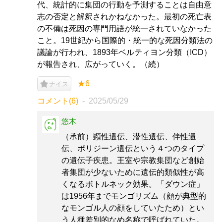
代、統計的に集団の行動を予測することは自由意
志の否定と解釈されかねなかった。最初の死亡表
の不備は死因の専門用語が統一されていなかった
こと。19世紀から国際的・統一的な死因分類法の
議論が行われ、1893年ベルティヨン分類（ICD）
が報告され、広がっていく。（続）
★6
ナイス
コメント(6)
2025/05/29
悠木
（承前）顕性遺伝、潜性遺伝、伴性遺
伝、ポリジーン遺伝という４つのタイプ
の遺伝子疾患。王室や宗教集団など創始
者集団が少ないために遺伝的類似性が高
くなるボトルネック効果。「ダウン症」
は1956年までモンゴリズム（顔が典型的
なモンゴル人の顔をしていたため）とい
う人種差別的なめ名称で呼ばれていた。