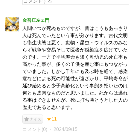
金吾庄左ェ門
人間いつか死ぬものですが、昔はこうもあっさり
人は死んでいたという事が分かります。古代文明
も衛生状態は悪く。動物・昆虫・ウィルスのみな
らず戦争や交易そして医者が感染症を広げていた
のです。一方で平均寿命も短く乳幼児の死亡率も
高かった事が、多くの子供を産む事にもつながっ
ていました。しかし千年にも及ぶ時を経て、感染
症などによる死の可能性が遠ざかり、平均寿命が
延び始めると少子高齢化という事態を招いたのは
何とも皮肉なものだと思いました。死からは逃れ
る事はできませんが、死に打ち勝とうとした人の
歴史であると思います。
★11
ナイス
コメント(0)
2024/09/15