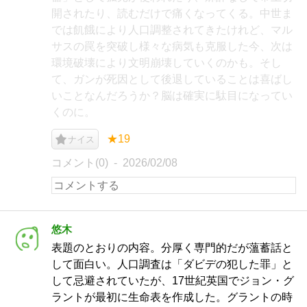
開されたり、読むだけで痛くなってくる。中世ま
では飢餓により人口調整されてきたけれど、マル
サスの罠を突破し様々な病気も克服した今、次は
環境破壊により文明崩壊していくのかも。そし
て、ガンが死因として後退していることは喜ばし
いことなんだろうか？脳は確実に駄目になってい
くのに。
★19
ナイス
コメント(0)
2026/02/08
悠木
表題のとおりの内容。分厚く専門的だが薀蓄話と
して面白い。人口調査は「ダビデの犯した罪」と
して忌避されていたが、17世紀英国でジョン・グ
ラントが最初に生命表を作成した。グラントの時