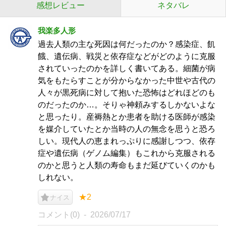
感想レビュー
ネタバレ
我楽多人形
過去人類の主な死因は何だったのか？感染症、飢
餓、遺伝病、戦災と依存症などがどのように克服
されていったのかを詳しく書いてある。細菌が病
気をもたらすことが分からなかった中世や古代の
人々が黒死病に対して抱いた恐怖はどれほどのも
のだったのか…。そりゃ神頼みするしかないよな
と思ったり。産褥熱とか患者を助ける医師が感染
を媒介していたとか当時の人の無念を思うと恐ろ
しい。現代人の恵まれっぷりに感謝しつつ、依存
症や遺伝病（ゲノム編集）もこれから克服される
のかと思うと人類の寿命もまだ延びていくのかも
しれない。
★2
ナイス
コメント(0)
2026/07/17