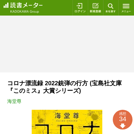
ログイン
新規登録
本を探
コロナ漂流録 2022銃弾の行方 (宝島社文庫
『このミス』大賞シリーズ)
海堂尊
感想
34