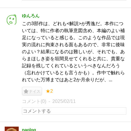
ゆんろん
この3部作は、どれも<解説>が秀逸だ。本作につ
いては、特に作者の執筆意図含め、本編のよい補
足になっていると感じる。このような作品では現
実の流れに拘束される面もあるので、非常に後味
のよい？結果になるのは難しいが、それでも、あ
らまほしき姿を垣間見せてくれると共に、貴重な
記録を残してくれているというべきなんだろう
（忘れかけているとも言うかも）。作中で触れら
れていた万博まではあと2か月余りだが、...
★2
ナイス
コメント(0)
2025/02/11
naolog