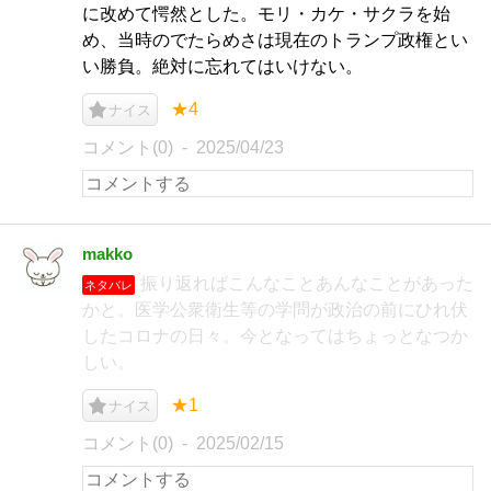
に改めて愕然とした。モリ・カケ・サクラを始
め、当時のでたらめさは現在のトランプ政権とい
い勝負。絶対に忘れてはいけない。
★4
ナイス
コメント(0)
2025/04/23
makko
振り返ればこんなことあんなことがあった
ネタバレ
かと。医学公衆衛生等の学問が政治の前にひれ伏
したコロナの日々。今となってはちょっとなつか
しい。
★1
ナイス
コメント(0)
2025/02/15