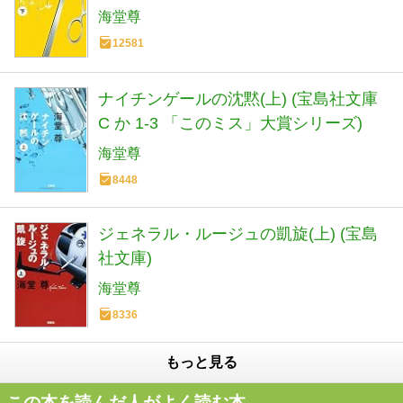
海堂尊
12581
ナイチンゲールの沈黙(上) (宝島社文庫
C か 1-3 「このミス」大賞シリーズ)
海堂尊
8448
ジェネラル・ルージュの凱旋(上) (宝島
社文庫)
海堂尊
8336
もっと見る
この本を読んだ人がよく読む本