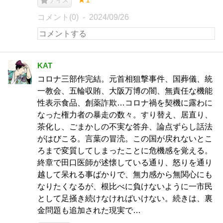
ナイス
コメント(0)
2024/09/26
KAT
コロナ三部作完結。元首相狙撃事件、国葬儀、統
一教会、五輪収賄、大阪万博の闇、無責任な機能
性表示食品、創薬詐欺…コロナ禍を契機に露わに
なった権力者の暴走の数々。すり替え、居直り、
茶化し、ごまかしの不実な答弁、論点ずらし話法
がはびこる。言葉の冒涜。この国が戻れないとこ
ろまで変質してしまったことに危機感を覚える。
終章で田口医師が述懐している通り、怒りを通り
越して呆れる事ばかりで、無力感から無関心にも
なりたくなるが、根比べに負けないように一市民
として足掻き続けなければいけない。続きは、裏
金問題も追加された現実で…