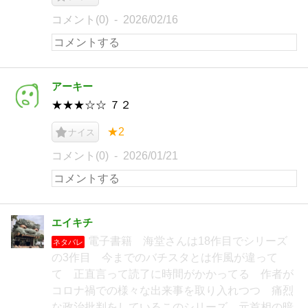
コメント(0)
2026/02/16
アーキー
★★★☆☆ ７２
★2
ナイス
コメント(0)
2026/01/21
エイキチ
電子書籍 海堂さんは18作目でシリーズ
ネタバレ
の3作目 今までのバチスタとは作風が違って
て 正直言って読了に時間がかかってる 作者が
コロナ禍での様々な出来事を取り入れつつ 痛烈
な政治批判をしているこのシリーズ 元首相の暗