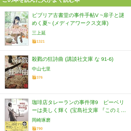
ビブリア古書堂の事件手帖V ~扉子と謎
めく夏~ (メディアワークス文庫)
三上延
1321
殺戮の狂詩曲 (講談社文庫 な 91-6)
中山七里
376
珈琲店タレーランの事件簿9 ピーベリ
ーは美しく輝く (宝島社文庫 『このミ
ス』大賞シリーズ)
岡崎琢磨
790