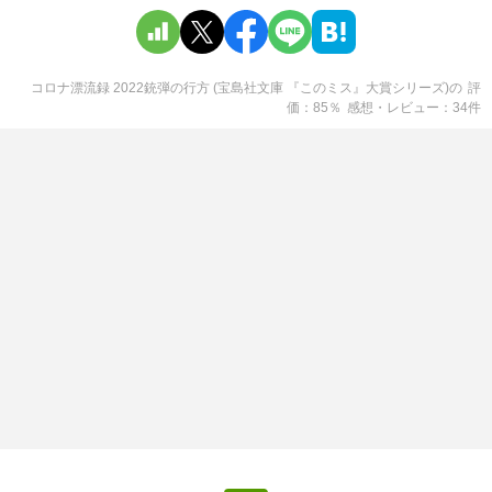
コロナ漂流録 2022銃弾の行方 (宝島社文庫 『このミス』大賞シリーズ)
の
評
価
85
％
感想・レビュー
34
件