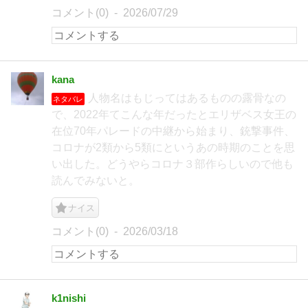
コメント(0)
2026/07/29
kana
人物名はもじってはあるものの露骨なの
ネタバレ
で、2022年てこんな年だったとエリザベス女王の
在位70年パレードの中継から始まり、銃撃事件、
コロナが2類から5類にというあの時期のことを思
い出した。どうやらコロナ３部作らしいので他も
読んでみないと。
ナイス
コメント(0)
2026/03/18
k1nishi