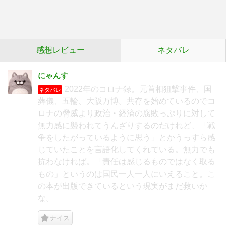
感想レビュー
ネタバレ
にゃんす
2022年のコロナ録。元首相狙撃事件、国
ネタバレ
葬儀、五輪、大阪万博。共存を始めているのでコ
ロナの脅威より政治・経済の腐敗っぷりに対して
無力感に襲われてうんざりするのだけれど、「戦
争をしたがっているように思う」とかうっすら感
じていたことを言語化してくれている。無力でも
抗わなければ。「責任は感じるものではなく取る
もの」というのは国民一人一人にいえること。こ
の本が出版できているという現実がまだ救いか
な。
ナイス