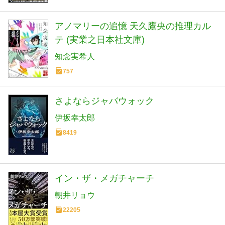
アノマリーの追憶 天久鷹央の推理カル
テ (実業之日本社文庫)
知念実希人
757
さよならジャバウォック
伊坂幸太郎
8419
イン・ザ・メガチャーチ
朝井リョウ
22205