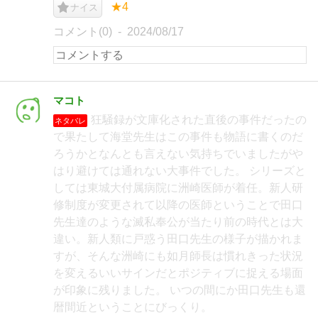
★4
ナイス
コメント(0)
2024/08/17
マコト
狂騒録が文庫化された直後の事件だったの
ネタバレ
で果たして海堂先生はこの事件も物語に書くのだ
ろうかとなんとも言えない気持ちでいましたがや
はり避けては通れない大事件でした。 シリーズと
しては東城大付属病院に洲崎医師が着任。新人研
修制度が変更されて以降の医師ということで田口
先生達のような滅私奉公が当たり前の時代とは大
違い。新人類に戸惑う田口先生の様子が描かれま
すが、そんな洲崎にも如月師長は慣れきった状況
を変えるいいサインだとポジティブに捉える場面
が印象に残りました。 いつの間にか田口先生も還
暦間近ということにびっくり。