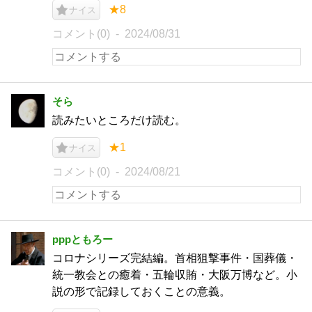
★8
ナイス
コメント(0)
2024/08/31
そら
読みたいところだけ読む。
★1
ナイス
コメント(0)
2024/08/21
pppともろー
コロナシリーズ完結編。首相狙撃事件・国葬儀・
統一教会との癒着・五輪収賄・大阪万博など。小
説の形で記録しておくことの意義。