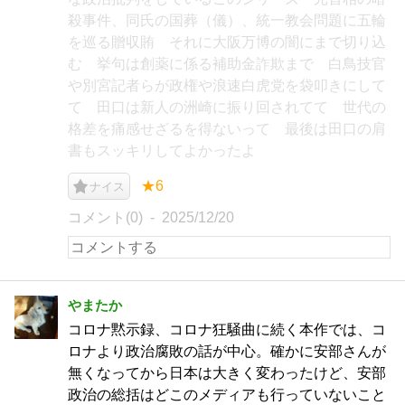
殺事件、同氏の国葬（儀）、統一教会問題に五輪
を巡る贈収賄 それに大阪万博の闇にまで切り込
む 挙句は創薬に係る補助金詐欺まで 白鳥技官
や別宮記者らが政権や浪速白虎党を袋叩きにして
て 田口は新人の洲崎に振り回されてて 世代の
格差を痛感せざるを得ないって 最後は田口の肩
書もスッキリしてよかったよ
★6
ナイス
コメント(0)
2025/12/20
やまたか
コロナ黙示録、コロナ狂騒曲に続く本作では、コ
ロナより政治腐敗の話が中心。確かに安部さんが
無くなってから日本は大きく変わったけど、安部
政治の総括はどこのメディアも行っていないこと