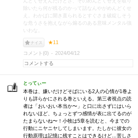
んどくせえんだけどさ、そのめんどくせえを取り
除いたら何が残るのかって話なんやがめんどくせ
え。わかばに開き直られるとすぐさま破綻しそう
な危うさを抱えながら煽るのある意味メンタル強
いわな。
★11
ナイス
コメント(0)
2024/04/12
とってぃー
本巻は、嫌いだけどそばにいる2人の心情が1巻よ
りも詳らかにされる巻といえる。第三者視点の読
者は「おいおい本当か〜」と口に出さずにはいら
れないほど、ちょっとずつ感情が表に出てるのが
たまらないね〜！小牧は5章を読むと、今までの
行動にニヤニヤしてしまいます。たしかに彼女の
行動原理は記憶に残すことはできるけど…苦しさ