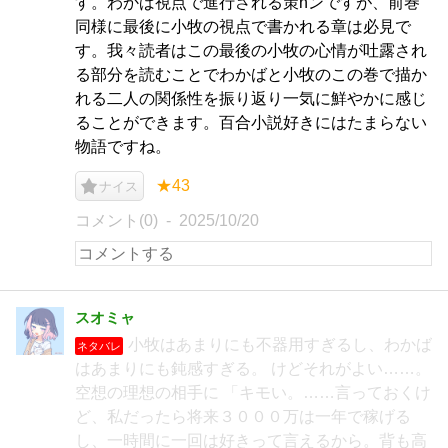
す。わかば視点で進行される策hンですが、前巻
同様に最後に小牧の視点で書かれる章は必見で
す。我々読者はこの最後の小牧の心情が吐露され
る部分を読むことでわかばと小牧のこの巻で描か
れる二人の関係性を振り返り一気に鮮やかに感じ
ることができます。百合小説好きにはたまらない
物語ですね。
★43
ナイス
コメント(0)
2025/10/20
スオミャ
小牧はあまりにも不器用すぎるし、わかば
ネタバレ
はあまりにも鈍感すぎる。 けどそれがよい……。
空想の理想の相手に 「キモい。……言っておくけ
ど、私だったら将来３０００万は一年で稼げる
し、一時間に一回は好きって言えるから。背も高