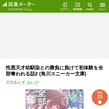
ログイン
新規登録
本を探
性悪天才幼馴染との勝負に負けて初体験を全
部奪われる話2 (角川スニーカー文庫)
犬甘あんず
,
ねいび
感想
25