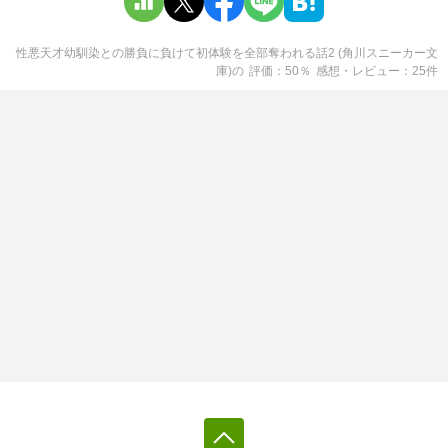
性悪天才幼馴染との勝負に負けて初体験を全部奪われる話2 (角川スニーカー文
庫)
の
評価
50
％
感想・レビュー
25
件