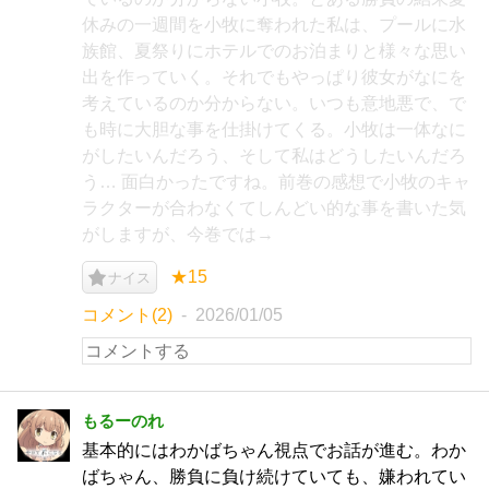
休みの一週間を小牧に奪われた私は、プールに水
族館、夏祭りにホテルでのお泊まりと様々な思い
出を作っていく。それでもやっぱり彼女がなにを
考えているのか分からない。いつも意地悪で、で
も時に大胆な事を仕掛けてくる。小牧は一体なに
がしたいんだろう、そして私はどうしたいんだろ
う… 面白かったですね。前巻の感想で小牧のキャ
ラクターが合わなくてしんどい的な事を書いた気
がしますが、今巻では→
★15
ナイス
コメント(2)
2026/01/05
もるーのれ
基本的にはわかばちゃん視点でお話が進む。わか
ばちゃん、勝負に負け続けていても、嫌われてい