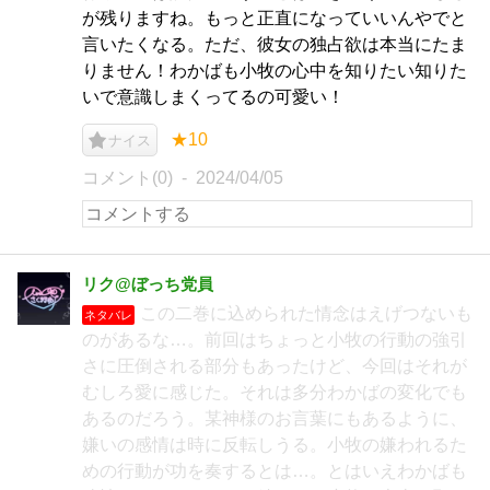
が残りますね。もっと正直になっていいんやでと
言いたくなる。ただ、彼女の独占欲は本当にたま
りません！わかばも小牧の心中を知りたい知りた
いで意識しまくってるの可愛い！
★10
ナイス
コメント(0)
2024/04/05
リク@ぼっち党員
この二巻に込められた情念はえげつないも
ネタバレ
のがあるな…。前回はちょっと小牧の行動の強引
さに圧倒される部分もあったけど、今回はそれが
むしろ愛に感じた。それは多分わかばの変化でも
あるのだろう。某神様のお言葉にもあるように、
嫌いの感情は時に反転しうる。小牧の嫌われるた
めの行動が功を奏するとは…。とはいえわかばも