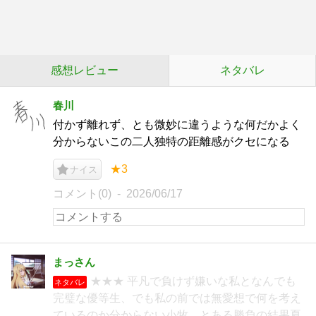
感想レビュー
ネタバレ
春川
付かず離れず、とも微妙に違うような何だかよく
分からないこの二人独特の距離感がクセになる
★3
ナイス
コメント(0)
2026/06/17
まっさん
★★★ 平凡で負けず嫌いな私となんでも
ネタバレ
完璧な優等生、でも私の前では無愛想で何を考え
ているのか分からない小牧。とある勝負の結果夏