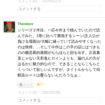
コメント(0)
2025/01/23
Theodore
シリーズ２作目。一応今作まで積んでいたので読
んでみた。1巻に比べて勝負するシーン(主人公が
負ける場面)が大幅に減っていて読みやすくなった
のは僥倖。…そして今作はこの手の話にはつきも
のの横恋慕的展開がちらほらと顔を出す。正直素
直じゃない天邪鬼ヒロインよりも、脇の人の方が
はるかに魅力的なので、できることならこちらと
くっついて欲しいんですが。タイトルからして幼
馴染ルートは覆らないんだろうなぁ…
★3
ナイス
コメント(0)
2025/01/06