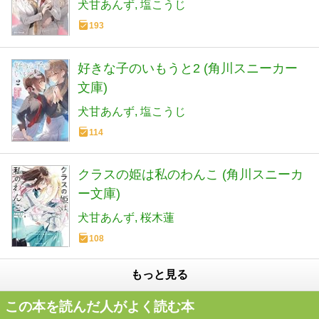
犬甘あんず
塩こうじ
193
好きな子のいもうと2 (角川スニーカー
文庫)
犬甘あんず
塩こうじ
114
クラスの姫は私のわんこ (角川スニーカ
ー文庫)
犬甘あんず
桜木蓮
108
もっと見る
この本を読んだ人がよく読む本