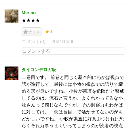
Merino
★★★★
★3
ナイス
コメント(0)
2024/10/06
タイコンデロガ級
二巻目です。 前巻と同じく基本的にわかば視点で
話が進行して、最後には小牧の視点での語りで締
める形が良いですね。 小牧が茉凛を危険だと警戒
してるのは、流石と言うか、よくわかってるな小
牧さんって感じなんですが、その洞察力もわかば
に対しては、「恋は盲目」で活かせてないのがも
どかしいですね。 小牧が素直に好意ぶつければ恐
らくそれ万事うまくいってしまうのが読者の視点