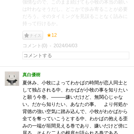
強情なので、このまま続けても小牧の本当の願い
は叶わなそうだし、どこかで歩み寄ることが必要
だろう。そのタイミングを見誤ることなく詰みに
持って行けるか。
★12
ナイス
コメント(0)
2024/04/03
真白優樹
夏休み、小牧によってわかばの時間が恋人同士と
して独占される中、わかばが小牧の事を知りたい
と願う今巻。―――嫌いだけど、無関心じゃな
い。だから知りたい、あなたの事。 より何処か
背徳の強い空気に踏み込んで、小牧がわかばから
全てを奪っていこうとする中、わかばの抱える歪
みの一端が垣間見える巻であり、嫌いだけど傍に
居る、そんな二人の根底が語られる巻である。