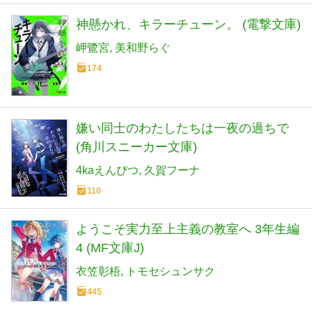
神懸かれ、キラーチューン。 (電撃文庫)
岬鷺宮
美和野らぐ
174
嫌い同士のわたしたちは一夜の過ちで
(角川スニーカー文庫)
4kaえんぴつ
久賀フーナ
110
ようこそ実力至上主義の教室へ 3年生編
4 (MF文庫J)
衣笠彰梧
トモセシュンサク
445