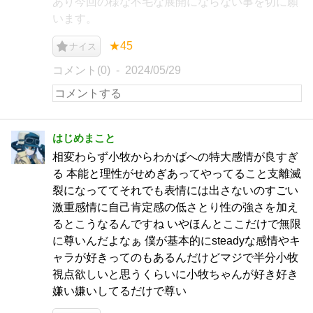
あり今回の様な不毛な展開にならない事を切に願
います。
★45
ナイス
コメント(0)
2024/05/29
はじめまこと
相変わらず小牧からわかばへの特大感情が良すぎ
る 本能と理性がせめぎあってやってること支離滅
裂になっててそれでも表情には出さないのすごい
激重感情に自己肯定感の低さとり性の強さを加え
るとこうなるんですね いやほんとここだけで無限
に尊いんだよなぁ 僕が基本的にsteadyな感情やキ
ャラが好きってのもあるんだけどマジで半分小牧
視点欲しいと思うくらいに小牧ちゃんが好き好き
嫌い嫌いしてるだけで尊い