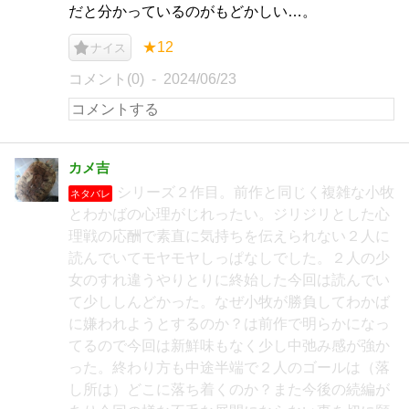
だと分かっているのがもどかしい…。
★12
ナイス
コメント(0)
2024/06/23
カメ吉
シリーズ２作目。前作と同じく複雑な小牧
ネタバレ
とわかばの心理がじれったい。ジリジリとした心
理戦の応酬で素直に気持ちを伝えられない２人に
読んでいてモヤモヤしっぱなしでした。２人の少
女のすれ違うやりとりに終始した今回は読んでい
て少ししんどかった。なぜ小牧が勝負してわかば
に嫌われようとするのか？は前作で明らかになっ
てるので今回は新鮮味もなく少し中弛み感が強か
った。終わり方も中途半端で２人のゴールは（落
し所は）どこに落ち着くのか？また今後の続編が