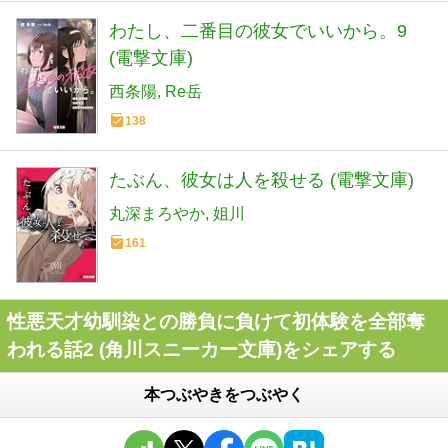
わたし、二番目の彼女でいいから。9
(電撃文庫)
西条陽
Re岳
138
たぶん、彼女は人を殺せる (電撃文庫)
丸深まろやか
姐川
161
性悪天才幼馴染との勝負に負けて初体験を全部奪
われる話2 (角川スニーカー文庫)をシェアする
本つぶやきをつぶやく