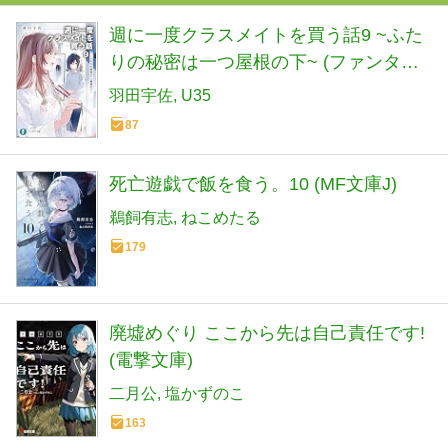
週に一度クラスメイトを買う話9 ~ふた
りの秘密は一つ屋根の下~ (ファンタジ
ア文庫)
羽田宇佐
U35
87
死亡遊戯で飯を食う。10 (MF文庫J)
鵜飼有志
ねこめたる
179
廃墟めぐり ここから先は自己責任です!
(電撃文庫)
二月公
塩かずのこ
163