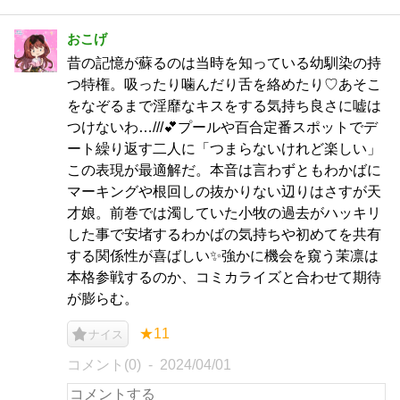
おこげ
昔の記憶が蘇るのは当時を知っている幼馴染の持
つ特権。吸ったり噛んだり舌を絡めたり♡あそこ
をなぞるまで淫靡なキスをする気持ち良さに嘘は
つけないわ…///💕プールや百合定番スポットでデ
ート繰り返す二人に「つまらないけれど楽しい」
この表現が最適解だ。本音は言わずともわかばに
マーキングや根回しの抜かりない辺りはさすが天
才娘。前巻では濁していた小牧の過去がハッキリ
した事で安堵するわかばの気持ちや初めてを共有
する関係性が喜ばしい✨強かに機会を窺う茉凛は
本格参戦するのか、コミカライズと合わせて期待
が膨らむ。
★11
ナイス
コメント(0)
2024/04/01