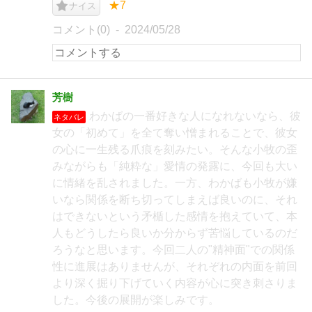
★7
ナイス
コメント(0)
2024/05/28
芳樹
わかばの一番好きな人になれないなら、彼
ネタバレ
女の「初めて」を全て奪い憎まれることで、彼女
の心に一生残る爪痕を刻みたい。そんな小牧の歪
みながらも「純粋な」愛情の発露に、今回も大い
に情緒を乱されました。一方、わかばも小牧が嫌
いなら関係を断ち切ってしまえば良いのに、それ
はできないという矛楯した感情を抱えていて、本
人もどうしたら良いか分からず苦悩しているのだ
ろうなと思います。今回二人の"精神面"での関係
性に進展はありませんが、それぞれの内面を前回
より深く掘り下げていく内容が心に突き刺さりま
した。今後の展開が楽しみです。