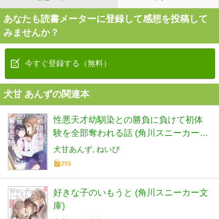
あなたも読書メーターに登録して感想を投稿して
みませんか？
今すぐ登録する（無料）
犬甘 あんずの関連本
性悪天才幼馴染との勝負に負けて初体
験を全部奪われる話 (角川スニーカー文
庫)
犬甘あんず
ねいび
255
好きな子のいもうと (角川スニーカー文
庫)