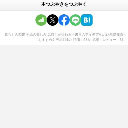
本つぶやきをつぶやく
暮らしの図鑑 手紙の楽しみ 気持ちが伝わる手書きのアイデアA to Z×基礎知識×
おすすめ文房具114
の
評価
58
％
感想・レビュー
3
件