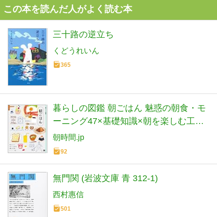
この本を読んだ人がよく読む本
三十路の逆立ち
くどうれいん
365
暮らしの図鑑 朝ごはん 魅惑の朝食・モ
ーニング47×基礎知識×朝を楽しむ工夫
と習慣20
朝時間.jp
92
無門関 (岩波文庫 青 312-1)
西村惠信
501