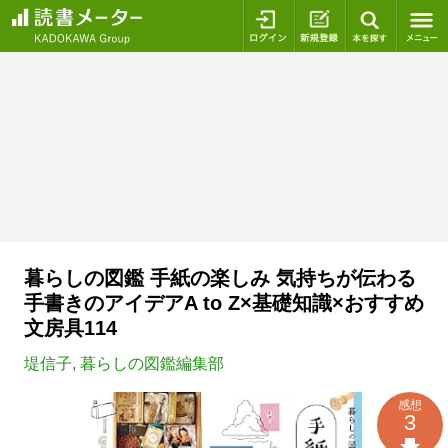
ログイン
新規登録
本を探
暮らしの図鑑 手紙の楽しみ 気持ちが伝わる
手書きのアイデアA to Z×基礎知識×おすすめ
文房具114
堤信子
,
暮らしの図鑑編集部
感想
3