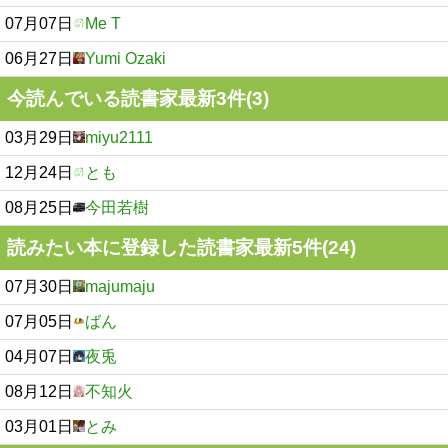
07月07日
Me T
06月27日
Yumi Ozaki
今読んでいる読書家最新3件(3)
03月29日
miyu2111
12月24日
とも
08月25日
今田若樹
読みたい本に登録した読書家最新5件(24)
07月30日
majumaju
07月05日
ばん
04月07日
夜兎
08月12日
不知火
03月01日
とみ