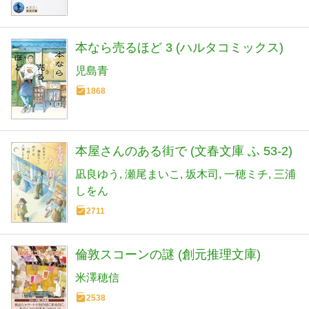
本なら売るほど 3 (ハルタコミックス)
児島青
1868
本屋さんのある街で (文春文庫 ふ 53-2)
凪良ゆう
瀬尾まいこ
坂木司
一穂ミチ
三浦
しをん
2711
倫敦スコーンの謎 (創元推理文庫)
米澤穂信
2538