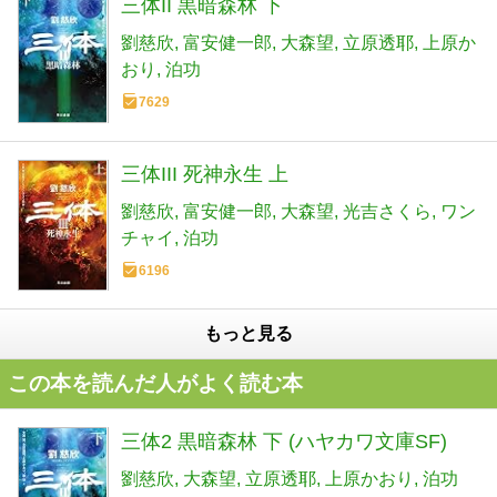
三体II 黒暗森林 下
劉慈欣
富安健一郎
大森望
立原透耶
上原か
おり
泊功
7629
三体III 死神永生 上
劉慈欣
富安健一郎
大森望
光吉さくら
ワン
チャイ
泊功
6196
もっと見る
この本を読んだ人がよく読む本
三体2 黒暗森林 下 (ハヤカワ文庫SF)
劉慈欣
大森望
立原透耶
上原かおり
泊功