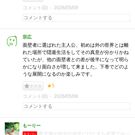
コメント(0)
2026/05/09
宗広
面壁者に選ばれた主人公、初めは外の世界とは離
れた場所で隠遁生活をしてその真意が分かりかね
ていたが、他の面壁者との差が後半になって明ら
かになり面白さが増して来ました。下巻でどのよ
うな展開になるのか楽しみです。
★5
ナイス
コメント(0)
2026/05/06
もーりー
章北海が自分の信念にひたすら忠実でかっ
ネタバレ