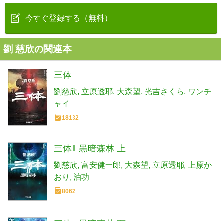
今すぐ登録する（無料）
劉 慈欣の関連本
三体
劉慈欣
立原透耶
大森望
光吉さくら
ワンチ
ャイ
18132
三体Ⅱ 黒暗森林 上
劉慈欣
富安健一郎
大森望
立原透耶
上原か
おり
泊功
8062