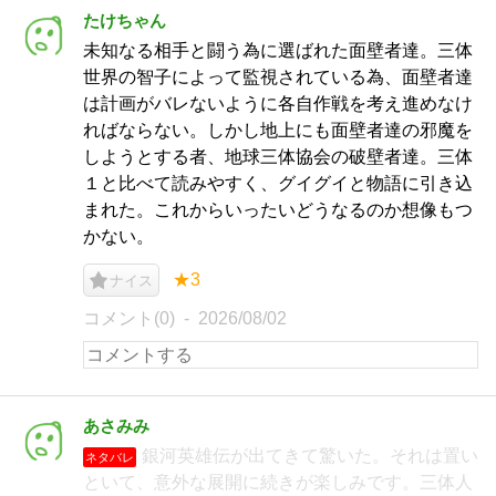
たけちゃん
未知なる相手と闘う為に選ばれた面壁者達。三体
世界の智子によって監視されている為、面壁者達
は計画がバレないように各自作戦を考え進めなけ
ればならない。しかし地上にも面壁者達の邪魔を
しようとする者、地球三体協会の破壁者達。三体
１と比べて読みやすく、グイグイと物語に引き込
まれた。これからいったいどうなるのか想像もつ
かない。
★3
ナイス
コメント(0)
2026/08/02
あさみみ
銀河英雄伝が出てきて驚いた。それは置い
ネタバレ
といて、意外な展開に続きが楽しみです。三体人