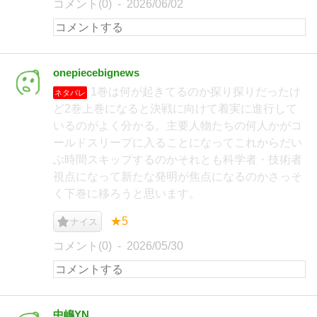
コメント(0)
2026/06/02
onepiecebignews
1巻は何が起きてるのか探り探りだったけ
ネタバレ
ど2巻上巻になると決戦に向けて着実に進行して
いるのがよく分かる。主要人物たちの何人かがコ
ールドスリープに入ることになってこれからだい
ぶ時間スキップするのかそれとも科学者・技術者
視点になって新たな発明が焦点になるのかさっそ
く下巻に移ろうと思います。
★5
ナイス
コメント(0)
2026/05/30
中嶋YN