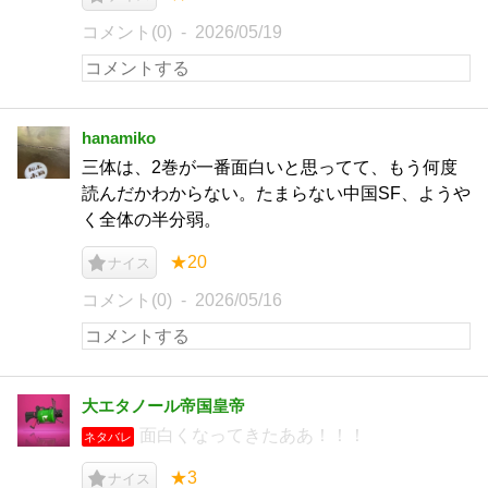
コメント(0)
2026/05/19
hanamiko
三体は、2巻が一番面白いと思ってて、もう何度
読んだかわからない。たまらない中国SF、ようや
く全体の半分弱。
★20
ナイス
コメント(0)
2026/05/16
大エタノール帝国皇帝
面白くなってきたああ！！！
ネタバレ
★3
ナイス