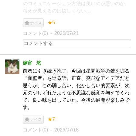
のコミュニケーション方法は良いのか悪いのか。
考えが見えるのは嬉しくない…
★5
ナイス
コメント(0)
2026/07/21
嫁宮 悠
前巻に引き続き読了。今回は星間戦争の鍵を握る
『面壁者』を巡る話。正直、突飛なアイデアだと
思うが、この騙し合い、化かし合い的要素が、次
元の少しずれたような不思議な感覚を与えてくれ
て、良い味を出していた。今後の展開が楽しみで
す。
★7
ナイス
コメント(0)
2026/07/18