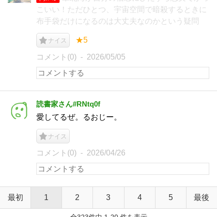
こいい！ただひとつ、宇宙空間で暗殺するときに
布手袋だけになるのは大丈夫なのかという疑問
★5
ナイス
コメント(0)
2026/05/05
読書家さん#RNtq0f
愛してるぜ。るおじー。
ナイス
コメント(0)
2026/04/26
最初
1
2
3
4
5
最後