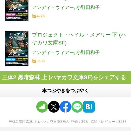
アンディ・ウィアー
小野田和子
4276
プロジェクト・ヘイル・メアリー 下 (ハ
ヤカワ文庫SF)
アンディ・ウィアー
小野田和子
3639
三体2 黒暗森林 上 (ハヤカワ文庫SF)をシェアする
本つぶやきをつぶやく
三体2 黒暗森林 上 (ハヤカワ文庫SF)
の
評価
39
％
感想・レビュー
323
件