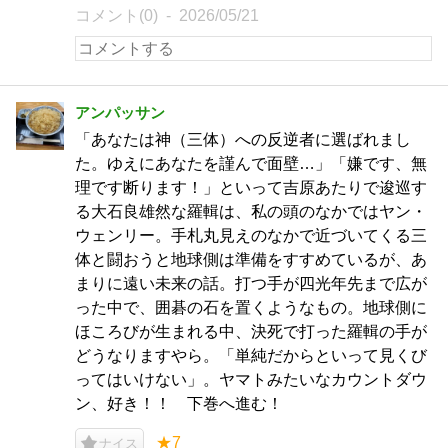
コメント(0)
2026/05/21
アンパッサン
「あなたは神（三体）への反逆者に選ばれまし
た。ゆえにあなたを謹んで面壁…」「嫌です、無
理です断ります！」といって吉原あたりで逡巡す
る大石良雄然な羅輯は、私の頭のなかではヤン・
ウェンリー。手札丸見えのなかで近づいてくる三
体と闘おうと地球側は準備をすすめているが、あ
まりに遠い未来の話。打つ手が四光年先まで広が
った中で、囲碁の石を置くようなもの。地球側に
ほころびが生まれる中、決死で打った羅輯の手が
どうなりますやら。「単純だからといって見くび
ってはいけない」。ヤマトみたいなカウントダウ
ン、好き！！ 下巻へ進む！
★7
ナイス