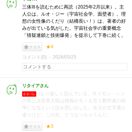
三体Ⅲを読むために再読（2025年2月以来）。主
人公は、ルオ・ジー（宇宙社会学、面壁者）。理
想の女性像のくだり（結構長い！）は、著者の好
みが出ている気がした。宇宙社会学の重要概念
「猜疑連鎖と技術爆発」を提示して下巻に続く。
★4
ナイス
コメント(0)
2026/05/25
リタイアさん
1より楽しく読んでいる。サイモン・シン
ネタバレ
の第三次世界大戦は情報がモノを言う数学者の戦
争になるという話を思い出した。次元が文字通り
違うけど。この先、どうなっちゃうんだ。
★3
ナイス