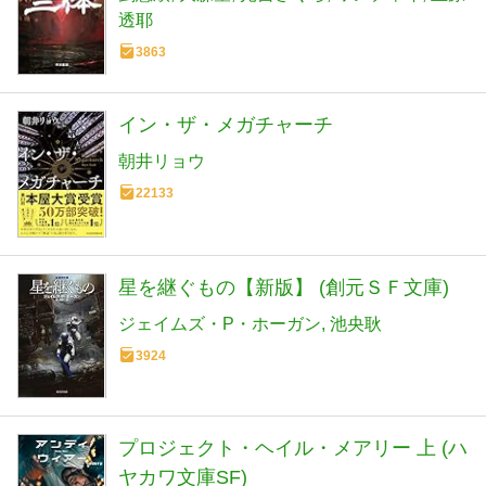
透耶
3863
イン・ザ・メガチャーチ
朝井リョウ
22133
星を継ぐもの【新版】 (創元ＳＦ文庫)
ジェイムズ・P・ホーガン
池央耿
3924
プロジェクト・ヘイル・メアリー 上 (ハ
ヤカワ文庫SF)