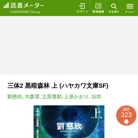
ログイン
新規登録
本を探
三体2 黒暗森林 上 (ハヤカワ文庫SF)
劉慈欣
,
大森望
,
立原透耶
,
上原かおり
,
泊功
感想
323