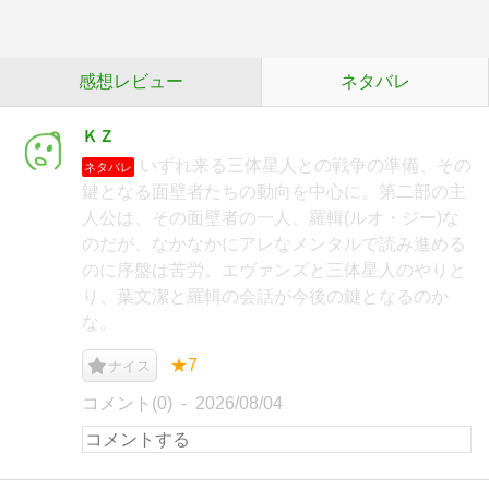
感想レビュー
ネタバレ
ＫＺ
いずれ来る三体星人との戦争の準備、その
ネタバレ
鍵となる面壁者たちの動向を中心に。第二部の主
人公は、その面壁者の一人、羅輯(ルオ・ジー)な
のだが、なかなかにアレなメンタルで読み進める
のに序盤は苦労。エヴァンズと三体星人のやりと
り、葉文潔と羅輯の会話が今後の鍵となるのか
な。
★7
ナイス
コメント(0)
2026/08/04