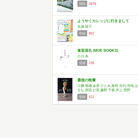
登録
3979
ようやくカレッジに行きまして
光浦 靖子
登録
892
食堂巡礼 (MOE BOOKS)
小川 糸
登録
239
最後の晩餐
江國 香織,金原 ひとみ,角田 光代,寺地 は
るな,原田 ひ香,藤野 千夜,井上 荒野
登録
621