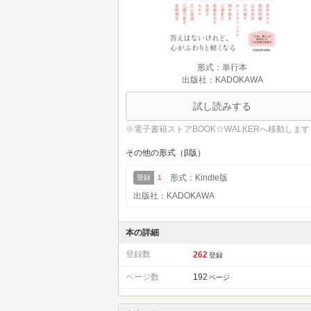
形式：単行本
出版社：KADOKAWA
試し読みする
※電子書籍ストアBOOK☆WALKERへ移動します
その他の形式（β版）
形式：Kindle版
登録
1
出版社：KADOKAWA
本の詳細
登録数
262
登録
ページ数
192
ページ