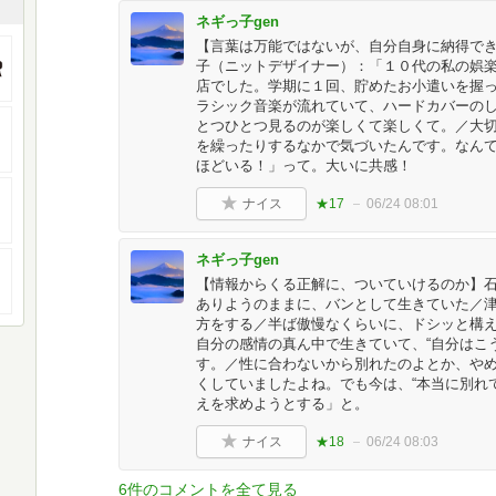
ネギっ子gen
【言葉は万能ではないが、自分自身に納得で
子（ニットデザイナー）：「１０代の私の娯
店でした。学期に１回、貯めたお小遣いを握
ラシック音楽が流れていて、ハードカバーの
とつひとつ見るのが楽しくて楽しくて。／大
を繰ったりするなかで気づいたんです。なん
ほどいる！」って。大いに共感！
ナイス
★17
06/24 08:01
ネギっ子gen
【情報からくる正解に、ついていけるのか】
ありようのままに、バンとして生きていた／
方をする／半ば傲慢なくらいに、ドシッと構
自分の感情の真ん中で生きていて、“自分はこ
す。／性に合わないから別れたのよとか、やめ
くしていましたよね。でも今は、“本当に別れ
えを求めようとする」と。
ナイス
★18
06/24 08:03
6件のコメントを全て見る