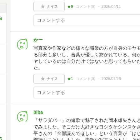
ナイス
★9
コメント(
0
)
2026/04/11
台
かー
写真家や作家などの様々な職業の方が自身のモヤ
る部分も多いし、言葉が優しく紡がれている。何
ヤしているのは自分だけではないと思ってもらい
た。
ナイス
★1
コメント(
0
)
2026/02/28
biba
「サラダバー」の短歌で魅了された岡本雄矢さん
でみました。そこだけ大好きなヨシタケシンスケ
平さんの「全部読んでほしい」という言葉が「は
の
部読むことにしました。素敵な写真とともに、そ