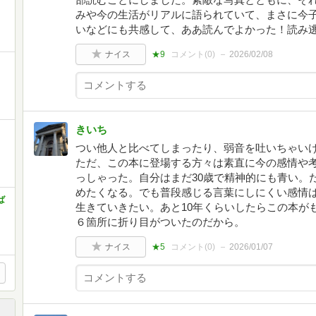
みや今の生活がリアルに語られていて、まさに今
いなどにも共感して、ああ読んでよかった！読み
ナイス
★9
コメント(
0
)
2026/02/08
きいち
つい他人と比べてしまったり、弱音を吐いちゃい
ただ、この本に登場する方々は素直に今の感情や
っしゃった。自分はまだ30歳で精神的にも青い。
めたくなる。でも普段感じる言葉にしにくい感情
ば
生きていきたい。あと10年くらいしたらこの本が
６箇所に折り目がついたのだから。
ナイス
★5
コメント(
0
)
2026/01/07