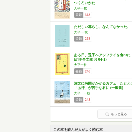
つくろいかた
大平一枝
登録
313
ただしい暮らし、なんてなかった。
大平 一枝
登録
278
ある日、逗子へアジフライを食べに
(幻冬舎文庫 お 64-1)
大平一枝
登録
246
注文に時間がかかるカフェ たとえ
「あ行」が苦手な君に (一般書)
大平 一枝
登録
243
もっと見る
この本を読んだ人がよく読む本