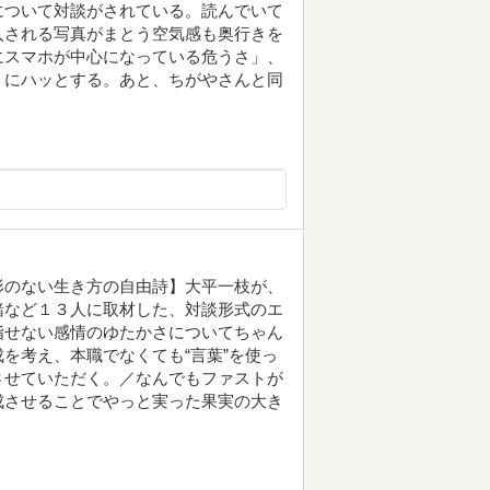
について対談がされている。読んでいて
入される写真がまとう空気感も奥行きを
にスマホが中心になっている危うさ」、
」にハッとする。あと、ちがやさんと同
形のない生き方の自由詩】大平一枝が、
緒など１３人に取材した、対談形式のエ
指せない感情のゆたかさについてちゃん
を考え、本職でなくても“言葉”を使っ
させていただく。／なんでもファストが
成させることでやっと実った果実の大き