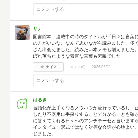
サナ
図書館本 連載中の時のタイトルが「日々は言葉
の方がいいな、なんて思いながら読みました。多
さん出会えました。読みたい本メモも増えました
ぼれ落ちたような素直な言葉も素敵でした
ナイス
コメント(
0
)
2026/06/21
はるき
言語化が上手くなるノウハウが流行っているし、
したり不器用に手探りすることで分かることも確か
に答えてくれる日々へのアンチテーゼと言います
インタビュー形式ではなく対等な会話が心地よい
じました。