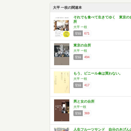
大平 一枝の関連本
それでも食べて生きてゆく 東京の
所
大平 一枝
登録
671
東京の台所
大平 一枝
登録
494
もう、ビニール傘は買わない。
大平 一枝
登録
417
男と女の台所
大平一枝
登録
369
人生フルーツサンド 自分のきげん