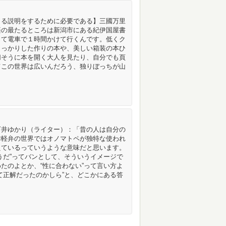
きる説明をするために必要である】三國万里
楽の最たるところは新潟市にある紀伊国屋書
って電車で１時間かけて行くんです。低くク
しっかりした作りの本や、美しい箱装の本ひ
切そうに本を開く大人を見たり、自分でも頁
てこの世界は広いんだろう、独りぼっちが山
石井ゆかり（ライター）：「昔の人は自分の
津軽弁の世界ではオノマトペが独特な使われ
えているっていうような意味だと思います。
うだ”ってバンとして、そういうイメージで
たのよとか、“性に合わない”って言い方よ
て正解だったのかしら”と、どこかにある答