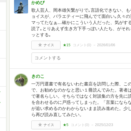
かめぴ
歌人芸人、岡本雄矢繋がりで｡言語化できない、も
ョイスが、バラエティーに飛んでて面白い｡久々の
マってたなぁ…確かにこういう人だった、気がする
読了｡とりあえず生き方下手っぽい人たち、がそれ
ッとする｡
ナイス
★15
コメント(
0
)
2026/01/06
きのこ
一万円選書で有名ないわた書店を訪問した際、こ
で、お勧めなのかなと思い１冊読んでみた。著者
-
で著名らしい。そちらではなく対談集の方を先に
,
を合わせるのに戸惑ってしまった。「言葉になら
が追い求めるのかわからないまま読み進めた。少
ら再び読み直してみたい。
ナイス
★5
コメント(
0
)
2025/12/23