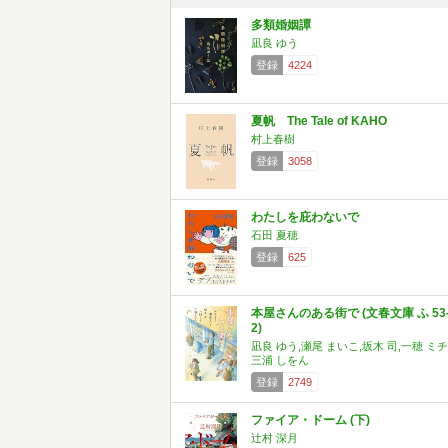
多類婚姻譚
凪良 ゆう
登録
4224
夏帆 The Tale of KAHO
村上春樹
登録
3058
わたしを庇わないで
石田 夏穂
登録
625
本屋さんのある街で (文春文庫 ふ 53
2)
凪良 ゆう,瀬尾 まいこ,坂木 司,一穂 ミチ
三浦 しをん
登録
2749
ファイア・ドーム (下)
辻村 深月