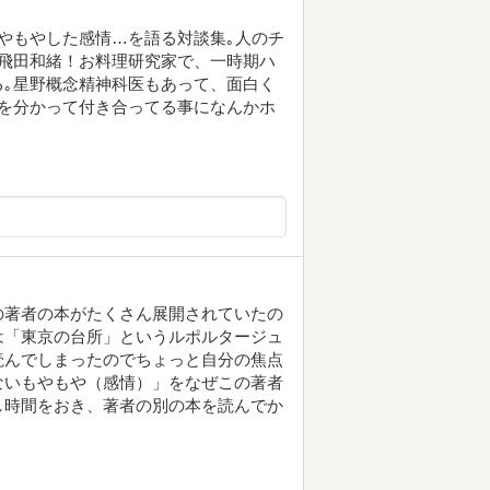
やもやした感情…を語る対談集｡人のチ
飛田和緒！お料理研究家で、一時期ハ
｡星野概念精神科医もあって、面白く
を分かって付き合ってる事になんかホ
の著者の本がたくさん展開されていたの
は「東京の台所」というルポルタージュ
読んでしまったのでちょっと自分の焦点
ないもやもや（感情）」をなぜこの著者
し時間をおき、著者の別の本を読んでか