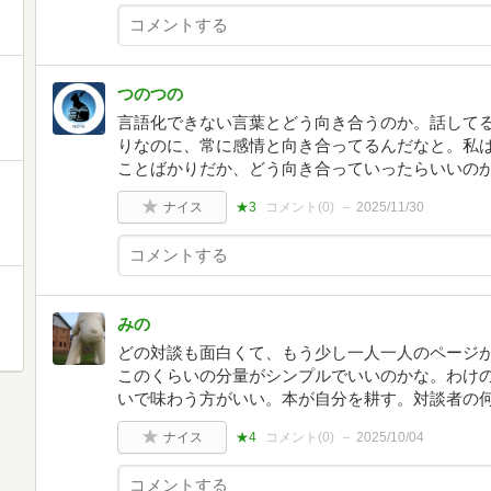
つのつの
言語化できない言葉とどう向き合うのか。話して
りなのに、常に感情と向き合ってるんだなと。私
ことばかりだか、どう向き合っていったらいいの
ナイス
★3
コメント(
0
)
2025/11/30
みの
どの対談も面白くて、もう少し一人一人のページ
このくらいの分量がシンプルでいいのかな。わけ
いで味わう方がいい。本が自分を耕す。対談者の
ナイス
★4
コメント(
0
)
2025/10/04