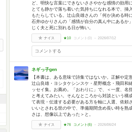
ど、明快な言葉にできないささやかな感情の効用
とても静かで落ち着いた気持ちになれる本で、挿
もたらしている。辻山良雄さんの「何か決める時
石井ゆかりさんの「感情が自分の真ん中にあるか
じく夫と死に別れる日が怖い。
ナイス
★10
コメント(
0
)
2026/07/12
ネギっ子gen
【本書は、ある意味で詩集ではないか。正解や定
辻山良雄・ヨシタケシンスケ・星野概念・飛田和
ッセイ集。お薦め。「おわりに」で、＜一度、名
と考えてみたい。そんなところから対談という構成
て表現・伝達する必要がある方を軸に人選、依頼
いいとされる世の中で、準備期間含め長い時を熟
さは、想像以上であった＞と。
ナイス
★76
コメント(
6
)
2026/06/24