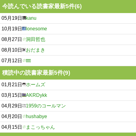
今読んでいる読書家最新5件(6)
05月19日
kanu
10月19日
lonesome
08月27日
洞田哲也
08月10日
おだまき
07月12日
tttt
積読中の読書家最新5件(9)
01月21日
ホームズ
03月15日
AKRDykk
04月29日
1959のコールマン
04月20日
hushabye
04月15日
まこっちゃん