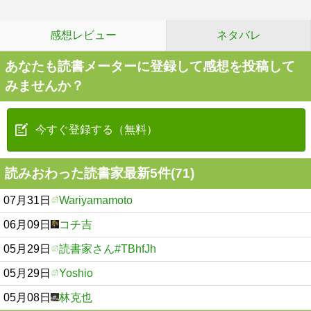
感想レビュー
ネタバレ
あなたも読書メーターに登録して感想を投稿して
みませんか？
今すぐ登録する（無料）
読みおわった読書家最新5件(71)
07月31日
Wariyamamoto
06月09日
コチ吉
05月29日
読書家さん#TBhfJh
05月29日
Yoshio
05月08日
林克也