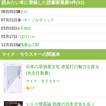
読みたい本に登録した読書家最新5件(32)
08月05日
さの
07月21日
ハナ・ゾルディック
03月03日
不知火
01月17日
ばけにゃ
12月31日
浅香山三郎
マイク・モラスキーの関連本
日本の居酒屋文化 赤提灯の魅力を探る
(光文社新書)
マイク・モラスキー
274
ジャズ喫茶論 戦後の日本文化を歩く