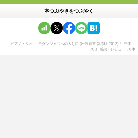
本つぶやきをつぶやく
ピアノトリオ──モダンジャズへの入り口 (岩波新書 新赤版 2012)
の
評価
70
％
感想・レビュー
0
件