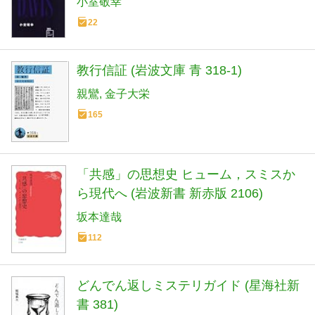
小室敬幸
22
教行信証 (岩波文庫 青 318-1)
親鸞
金子大栄
165
「共感」の思想史 ヒューム，スミスか
ら現代へ (岩波新書 新赤版 2106)
坂本達哉
112
どんでん返しミステリガイド (星海社新
書 381)