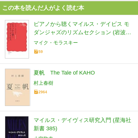
この本を読んだ人がよく読む本
ピアノから聴くマイルス・デイビス モ
ダンジャズのリズムセクション (岩波新
書 新赤版 2113)
マイク・モラスキー
59
夏帆 The Tale of KAHO
村上春樹
2964
マイルス・デイヴィス研究入門 (星海社
新書 385)