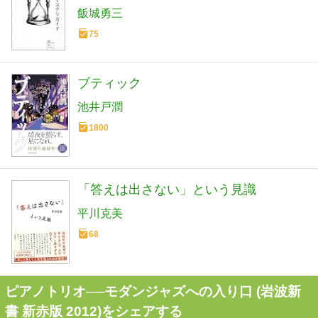
飯城勇三
75
ブティック
池井戸潤
1800
「答えは出さない」という見識
平川克美
68
ピアノトリオ──モダンジャズへの入り口 (岩波新
書 新赤版 2012)をシェアする