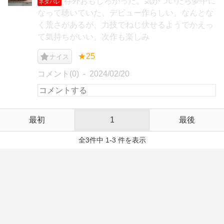
存外おもしろかった。気がついたら夢中に
ネタバレ
なって聴いていた。デビュー作らしい。なんとな
く荒さがあるが、力技でねじ伏せるようでかえっ
て気持ちがいい。次作も楽しみ
★25
ナイス
コメント(0)
2024/02/20
最初
1
最後
全3件中 1-3 件を表示