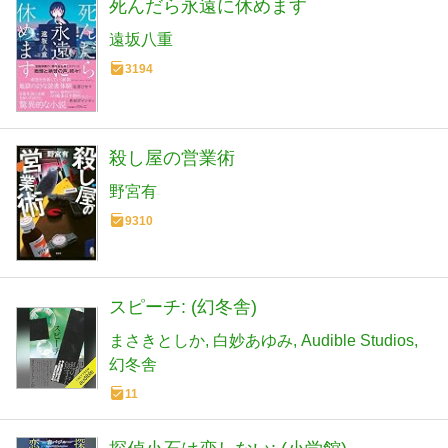
死んだら永遠に休めます
遠坂八重
3194
殺し屋の営業術
野宮有
9310
スピーチ: (幻冬舎)
まさきとしか
白妙あゆみ
Audible Studios
幻冬舎
11