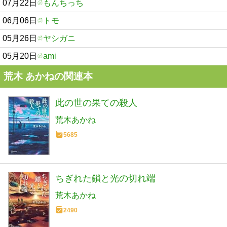
07月22日
もんちっち
06月06日
トモ
05月26日
ヤシガニ
05月20日
ami
荒木 あかねの関連本
此の世の果ての殺人
荒木あかね
5685
ちぎれた鎖と光の切れ端
荒木あかね
2490