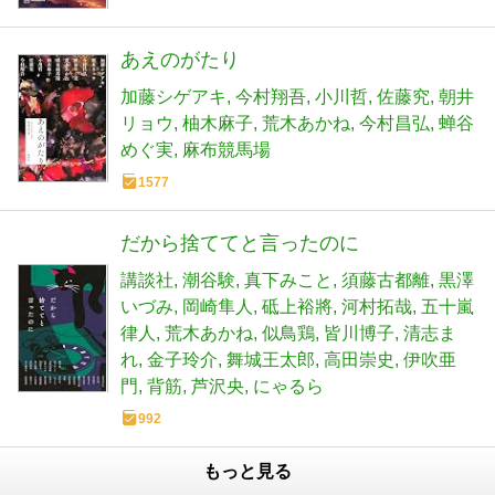
あえのがたり
加藤シゲアキ
今村翔吾
小川哲
佐藤究
朝井
リョウ
柚木麻子
荒木あかね
今村昌弘
蝉谷
めぐ実
麻布競馬場
1577
だから捨ててと言ったのに
講談社
潮谷験
真下みこと
須藤古都離
黒澤
いづみ
岡崎隼人
砥上裕將
河村拓哉
五十嵐
律人
荒木あかね
似鳥鶏
皆川博子
清志ま
れ
金子玲介
舞城王太郎
高田崇史
伊吹亜
門
背筋
芦沢央
にゃるら
992
もっと見る