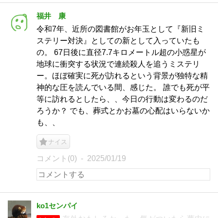
福井 康
令和7年、近所の図書館がお年玉として『新旧ミ
ステリー対決』としての新として入っていたも
の。 67日後に直径7.7キロメートル超の小惑星が
地球に衝突する状況で連続殺人を追うミステリ
ー。ほぼ確実に死が訪れるという背景が独特な精
神的な圧を読んでいる間、感じた。 誰でも死が平
等に訪れるとしたら、、今日の行動は変わるのだ
ろうか？ でも、葬式とかお墓の心配はいらないか
も、、
ナイス
コメント(0)
2025/01/19
ko1センパイ