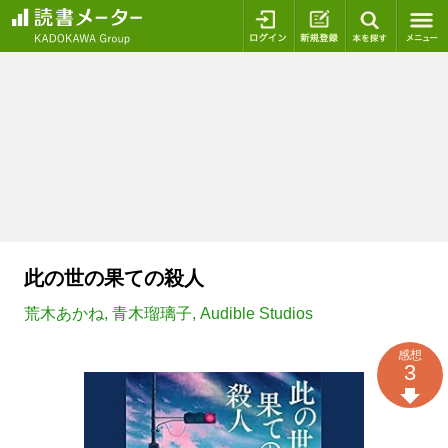
ログイン
新規登録
本を探
此の世の果ての殺人
荒木あかね
,
青木瑠璃子
,
Audible Studios
感想
3