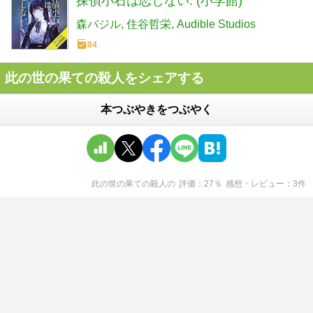
探偵小石は恋しない: (小学館)
森バジル
住谷哲栄
Audible Studios
84
此の世の果ての殺人をシェアする
本つぶやきをつぶやく
此の世の果ての殺人
の
評価
27
％
感想・レビュー
3
件