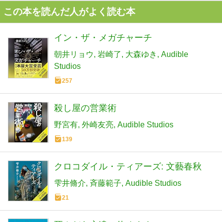
この本を読んだ人がよく読む本
イン・ザ・メガチャーチ
朝井リョウ
岩崎了
大森ゆき
Audible
Studios
257
殺し屋の営業術
野宮有
外崎友亮
Audible Studios
139
クロコダイル・ティアーズ: 文藝春秋
雫井脩介
斉藤範子
Audible Studios
21