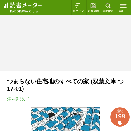
ログイン
新規登録
本を探
つまらない住宅地のすべての家 (双葉文庫 つ
17-01)
津村記久子
感想
199