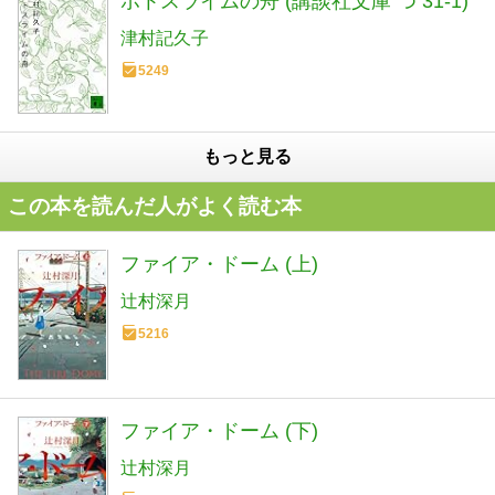
ポトスライムの舟 (講談社文庫 つ 31-1)
津村記久子
5249
もっと見る
この本を読んだ人がよく読む本
ファイア・ドーム (上)
辻村深月
5216
ファイア・ドーム (下)
辻村深月