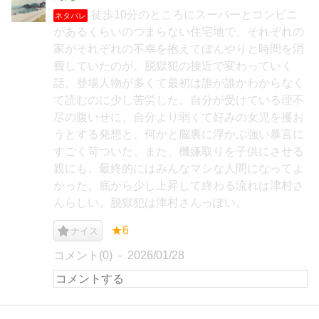
徒歩10分のところにスーパーとコンビニ
ネタバレ
があるくらいのつまらない住宅地で、それぞれの
家がそれぞれの不幸を抱えてぼんやりと時間を消
費していたのが、脱獄犯の接近で変わっていく
話。登場人物が多くて最初は誰が誰かわからなく
て読むのに少し苦労した。自分が受けている理不
尽の腹いせに、自分より弱くて好みの女児を攫お
うとする発想と、何かと脳裏に浮かぶ強い暴言に
すごく苛ついた。また、機嫌取りを子供にさせる
親にも。最終的にはみんなマシな人間になってよ
かった。底から少し上昇して終わる流れは津村さ
んらしい。脱獄犯は津村さんっぽい。
★6
ナイス
コメント(0)
2026/01/28