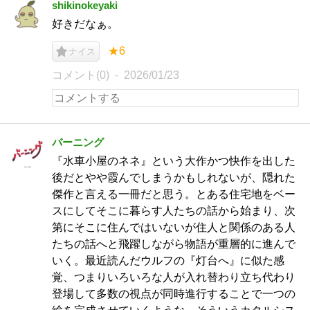
shikinokeyaki
好きだなぁ。
★6
ナイス
コメント(0)
2026/01/23
バーニング
『水車小屋のネネ』という大作かつ快作を出した
後だとやや霞んでしまうかもしれないが、隠れた
傑作と言える一冊だと思う。とある住宅地をベー
スにしてそこに暮らす人たちの話から始まり、次
第にそこに住んではいないが住人と関係のある人
たちの話へと飛躍しながら物語が重層的に進んで
いく。最近読んだウルフの『灯台へ』に似た感
覚、つまりいろいろな人が入れ替わり立ち代わり
登場して多数の視点が同時進行することで一つの