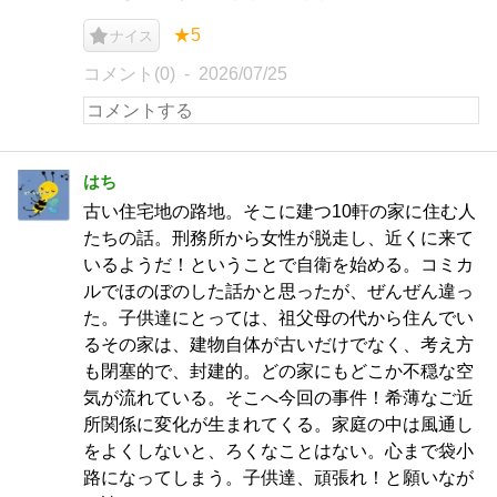
★5
ナイス
コメント(0)
2026/07/25
はち
古い住宅地の路地。そこに建つ10軒の家に住む人
たちの話。刑務所から女性が脱走し、近くに来て
いるようだ！ということで自衛を始める。コミカ
ルでほのぼのした話かと思ったが、ぜんぜん違っ
た。子供達にとっては、祖父母の代から住んでい
るその家は、建物自体が古いだけでなく、考え方
も閉塞的で、封建的。どの家にもどこか不穏な空
気が流れている。そこへ今回の事件！希薄なご近
所関係に変化が生まれてくる。家庭の中は風通し
をよくしないと、ろくなことはない。心まで袋小
路になってしまう。子供達、頑張れ！と願いなが