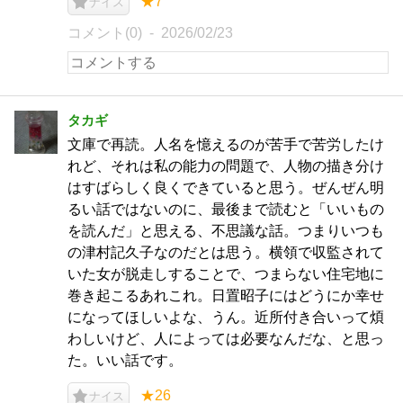
★7
ナイス
コメント(0)
2026/02/23
タカギ
文庫で再読。人名を憶えるのが苦手で苦労したけ
れど、それは私の能力の問題で、人物の描き分け
はすばらしく良くできていると思う。ぜんぜん明
るい話ではないのに、最後まで読むと「いいもの
を読んだ」と思える、不思議な話。つまりいつも
の津村記久子なのだとは思う。横領で収監されて
いた女が脱走しすることで、つまらない住宅地に
巻き起こるあれこれ。日置昭子にはどうにか幸せ
になってほしいよな、うん。近所付き合いって煩
わしいけど、人によっては必要なんだな、と思っ
た。いい話です。
★26
ナイス