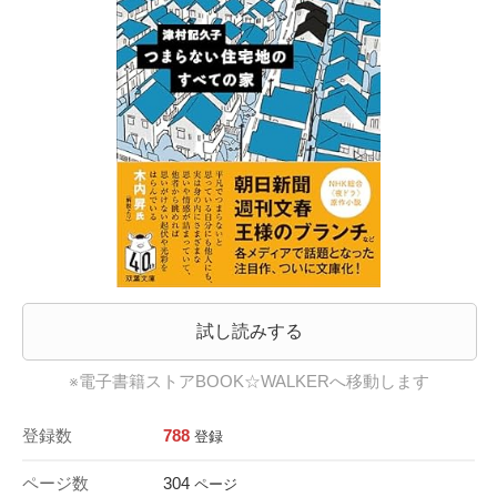
試し読みする
※電子書籍ストアBOOK☆WALKERへ移動します
登録数
788
登録
ページ数
304
ページ