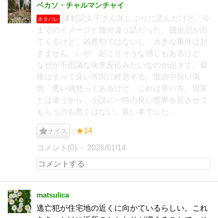
ペカソ・チャルマンチャイ
津村記久子さん久しぶりに読んだけど、今
ネタバレ
までのイメージと随分違う話だった。脱走氾が出
てくるけど、凶悪犯ではないし、大きな事件は起
きません。いや、起こりそうな感じもあるけど、
なぜか不思議な化学反応みたいなのが起きて、最
後はすべて良い方向に終息する。世の中良い偶
然、悪い偶然ってあるけど、これは良い方。現実
とは違うから、小説に一時の良い世界を見させて
もらうのも悪くはない。良い本でした。
★14
ナイス
コメント(0)
2026/01/14
matsulica
逃亡犯が住宅地の近くに向かているらしい。これ