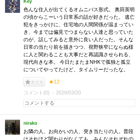
Key
色んな住人が出てくるオムニバス形式。 奥田英明
の頃からこーいう日常系の話が好きだった。 逃亡
犯をきっかけに、住宅地の人間関係が温まってい
き、今までは偏見でつまらない人達と思っていた
のが、話してみると意外に良い人だった。そんな
日常の当たり前を描きつつ、視野狭窄にならぬ様
に人と関わることも大事だと再認識させられる、
現代向きな本。 今日たまたまNHKで孤独と孤立
についてやってたけど、タイムリーだったな。
★12
ナイス
コメント(0)
2026/03/20
nirako
お隣の人、お向かいの人、突き当たりの人。普段
はそれほど関わりがなくても、みんなそれぞれの