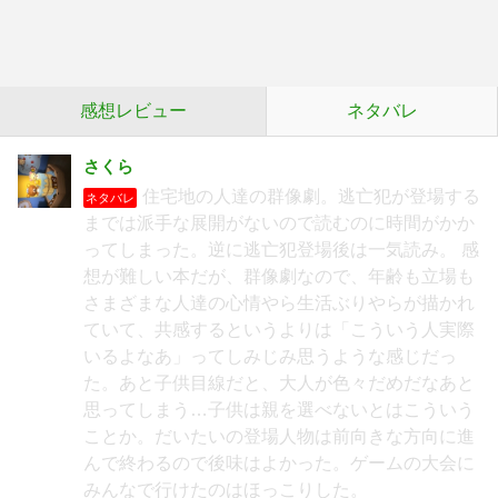
感想レビュー
ネタバレ
さくら
住宅地の人達の群像劇。逃亡犯が登場する
ネタバレ
までは派手な展開がないので読むのに時間がかか
ってしまった。逆に逃亡犯登場後は一気読み。 感
想が難しい本だが、群像劇なので、年齢も立場も
さまざまな人達の心情やら生活ぶりやらが描かれ
ていて、共感するというよりは「こういう人実際
いるよなあ」ってしみじみ思うような感じだっ
た。あと子供目線だと、大人が色々だめだなあと
思ってしまう…子供は親を選べないとはこういう
ことか。だいたいの登場人物は前向きな方向に進
んで終わるので後味はよかった。ゲームの大会に
みんなで行けたのはほっこりした。