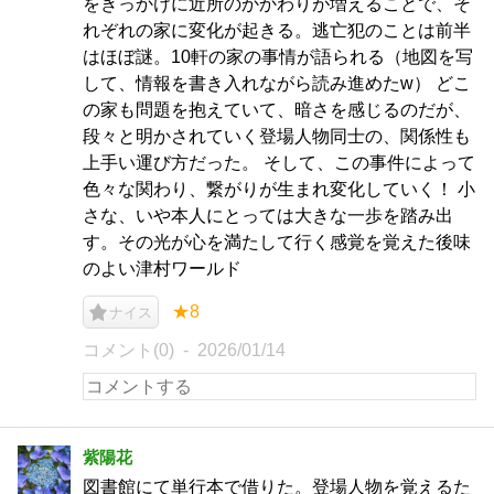
をきっかけに近所のかかわりが増えることで、そ
れぞれの家に変化が起きる。逃亡犯のことは前半
はほぼ謎。10軒の家の事情が語られる（地図を写
して、情報を書き入れながら読み進めたw） どこ
の家も問題を抱えていて、暗さを感じるのだが、
段々と明かされていく登場人物同士の、関係性も
上手い運び方だった。 そして、この事件によって
色々な関わり、繋がりが生まれ変化していく！ 小
さな、いや本人にとっては大きな一歩を踏み出
す。その光が心を満たして行く感覚を覚えた後味
のよい津村ワールド
★8
ナイス
コメント(0)
2026/01/14
紫陽花
図書館にて単行本で借りた。登場人物を覚えるた