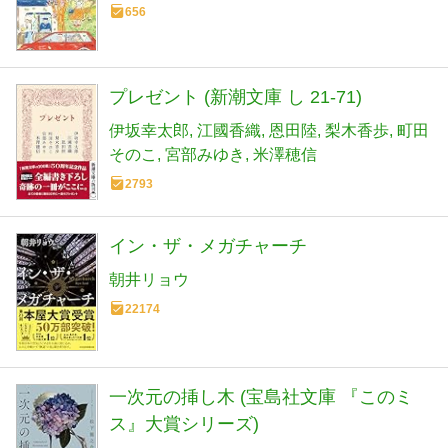
656
プレゼント (新潮文庫 し 21-71)
伊坂幸太郎
江國香織
恩田陸
梨木香歩
町田
そのこ
宮部みゆき
米澤穂信
2793
イン・ザ・メガチャーチ
朝井リョウ
22174
一次元の挿し木 (宝島社文庫 『このミ
ス』大賞シリーズ)