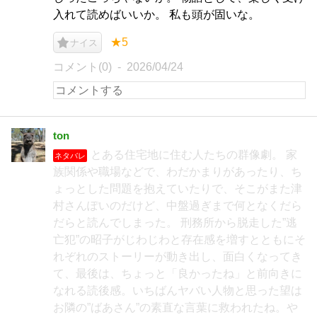
入れて読めばいいか。 私も頭が固いな。
★5
ナイス
コメント(0)
2026/04/24
ton
とある住宅地に住む人たちの群像劇。 家
ネタバレ
族関係や職場などで、わだかまりがあったり、ち
ょっとした問題を抱えていたりで、そこがまた津
村さんぽいのだけど、中盤過ぎまで何となくだら
だらと読んでしまった。 刑務所から脱走した”逃
亡犯”の昭子がじわじわと存在感を増すとともにそ
れぞれのストーリーが動き出し、面白くなってき
て、最後は、ちょっと「良かったね」と前向きに
なれる読後感。いちばんヤバい人物と思った望は
お隣の”ばあさん”の素直な言葉に救われたね。や