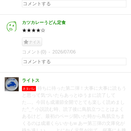
カツカレーうどん定食
★★★★☆
ナイス
コメント(0)
2026/07/06
ライトス
待ちに待った第二弾！大事に大事に読もう
ネタバレ
と思って気づいたらあっとゆうまに読了して
た…。今回も成瀬節全開でとても楽しく読めまし
た^_^ 小説読む時、読了後に鳥肌立つことはよく
あるけど、最初のページ開いた時から鳥肌立ちま
くるのは成瀬くらいかもw あー第三弾の文庫化が
待ち遠しい…… とにかく元気が出て、何事にも挑