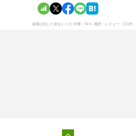
成瀬は信じた道をいく
の
評価
54
％
感想・レビュー
101
件