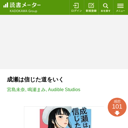
ログイン
新規登録
本を探
成瀬は信じた道をいく
宮島未奈
,
鳴瀬まみ
,
Audible Studios
感想
101