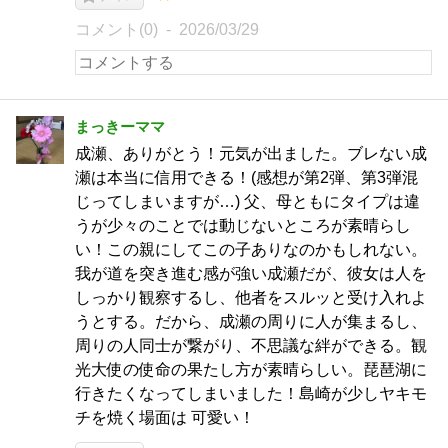
コメント(0)
2026/03/29
まっきーママ
成瀬、ありがとう！元気が出ました。ブレない成
瀬は本当に信用できる！(感想が第2弾、第3弾混
じってしまいますが…) 父、母ともにタイプは違
うが少々のことでは動じないところが素晴らし
い！この親にしてこの子ありなのかもしれない。
我が道を突き進む感が強い成瀬だが、彼女は人を
しっかり観察するし、他者をスルッと受け入れよ
うとする。だから、成瀬の周りに人が集まるし、
周りの人同士が繋がり、不思議な絆ができる。観
光大使の使命の果たし方が素晴らしい。琵琶湖に
行きたくなってしまいました！島崎が少しヤキモ
チを焼く場面は 可愛い！