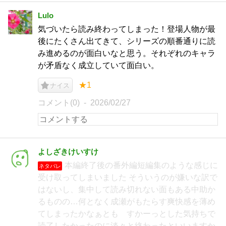
Lulo
気づいたら読み終わってしまった！登場人物が最
後にたくさん出てきて、シリーズの順番通りに読
み進めるのが面白いなと思う。それぞれのキャラ
が矛盾なく成立していて面白い。
★1
ナイス
コメント(0)
2026/02/27
よしざきけいすけ
本編終了後の番外編短編集のような感じに
ネタバレ
受け取ってしまいました そういうのが嫌いな訳で
はないし、集中して読み切れない面もある中助か
るものの…何となく成瀬がもたらす爽快感を薄め
てしまったかなぁとも すかーっとした気持ちで
読了したかったのに淡々と終わったといいますか