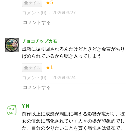
★5
ナイス
コメント(0)
2026/03/27
チョコチップカモ
成瀬に振り回されるんだけどときどき金言がちり
ばめられているから聴き入ってしまう。
★1
ナイス
コメント(0)
2026/03/24
Y N
​前作以上に成瀬が周囲に与える影響が広がり、彼
女の信念に感化されていく人々の姿が印象的でし
た。自分のやりたいことを貫く痛快さは健在で、