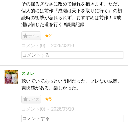
その揺るぎなさに改めて憧れを抱きます。ただ、
個人的には前作『成瀬は天下を取りに行く』の初
読時の衝撃が忘れられず、おすすめは前作！ #成
瀬は信じた道を行く #読書記録
★2
ナイス
コメント(0)
2026/03/10
スミレ
聴いていてあっという間だった。ブレない成瀬、
爽快感がある。楽しかった。
★5
ナイス
コメント(0)
2026/03/10