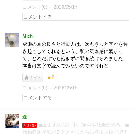
コメント(0)
2026/05/17
Michi
成瀬の頭の良さと行動力は、次もきっと何かを巻
き起こしてくれるという、私の気体感に繋がっ
て、どれだけでも飽きずに聞き続けられました。
本当は文字で読んでみたいのですけれど。
★2
ナイス
コメント(0)
2026/05/16
森
◼︎audibleお試し中。家事や散歩が捗る。◼︎
ネタバレ
活動範囲が広がるとともにさらに登場人物が増え