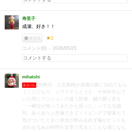
寿里子
成瀬、好き！！
★1
ナイス
コメント(0)
2026/05/23
mihatshi
大晦日、上京島崎が成瀬の家に泊めてもら
ネタバレ
うことになり、ソファでうとうと、十何年住んで
いた同じマンションの違う部屋、鍵の開く音を
「一瞬父が帰ってきたかと思った」ってなる描
写、ありありと想像できて！リビングで寝落ちて
気がついたときに状況が飲み込めず脳がピントを
合わせるあの時間を文章で見るとこんな感じなん