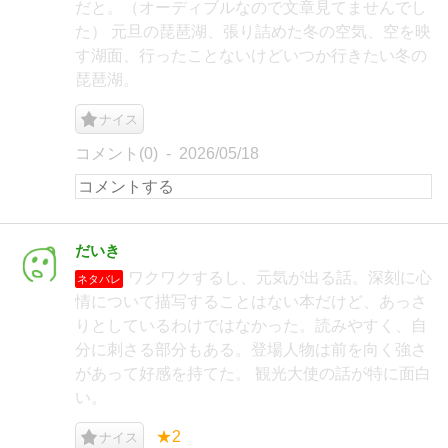
だと。（オーディブルなので文章見てませんでし
た） 元旦の琵琶湖、張り詰めた冬の空気、空を映
す湖面、行ったことないけどいつか行きたい冬の
琵琶湖。
ナイス
コメント(0)
2026/05/18
だいき
ワクワクするし、元気が出る話。深刻に心
ネタバレ
情について描写することはない本だけど、あっさ
りとしているわけではなかった。読みやすく、自
分に刺さる部分もある。登場人物は前を向く強さ
があって好感を持てた。 観光大使の話が特に面白
い。
★2
ナイス