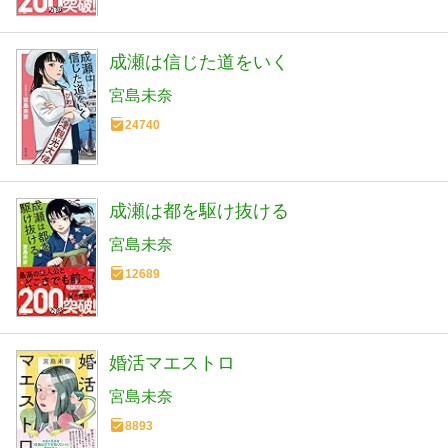
成瀬は信じた道をいく
宮島未奈
24740
成瀬は都を駆け抜ける
宮島未奈
12689
婚活マエストロ
宮島未奈
8893