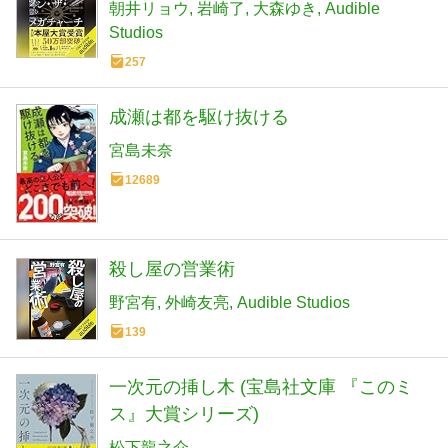
朝井リョウ
岩崎了
大森ゆき
Audible
Studios
257
成瀬は都を駆け抜ける
宮島未奈
12689
殺し屋の営業術
野宮有
外崎友亮
Audible Studios
139
一次元の挿し木 (宝島社文庫 『このミ
ス』大賞シリーズ)
松下龍之介