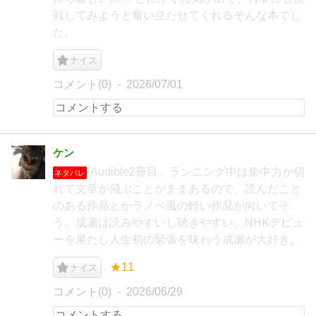
戦してみようと奮い立たせてくれるそんな本でし
た。
ナイス
コメント(0)
2026/07/01
ケン
Audible2冊目。ランニング中は集中力が切
ネタバレ
れて文章が飛ぶことがままあるので、読んだこと
のある作品とかラノベ風の軽い作品が向いてそ
う。成瀬は読みやすいし聴きやすい。NHKデビュ
ーを果たし人生初の緊張を味わう成瀬が大好き。
★11
ナイス
コメント(0)
2026/06/29