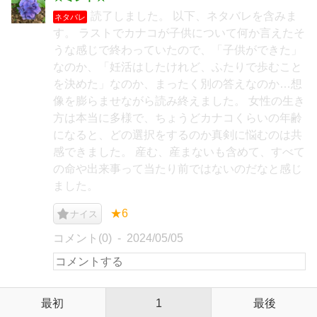
読了しました。 以下、ネタバレを含みま
ネタバレ
す。 ラストでカナコが子供について何か言えたそ
うな感じで終わっていたので、「子供ができた」
なのか、「妊活はしたけれど、ふたりで歩むこと
を決めた」なのか、まったく別の答えなのか…想
像を膨らませながら読み終えました。 女性の生き
方は本当に多様で、ちょうどカナコくらいの年齢
になると、どの選択をするのか真剣に悩むのは共
感できました。 産む、産まないも含めて、すべて
の命や出来事って当たり前ではないのだなと感じ
ました。
★6
ナイス
コメント(0)
2024/05/05
最初
1
最後