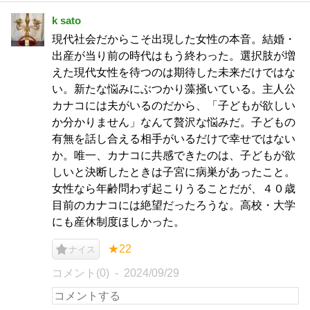
k sato
現代社会だからこそ出現した女性の本音。結婚・
出産が当り前の時代はもう終わった。選択肢が増
えた現代女性を待つのは期待した未来だけではな
い。新たな悩みにぶつかり藻掻いている。主人公
カナコには夫がいるのだから、「子どもが欲しい
か分かりません」なんて贅沢な悩みだ。子どもの
有無を話し合える相手がいるだけで幸せではない
か。唯一、カナコに共感できたのは、子どもが欲
しいと決断したときは子宮に病巣があったこと。
女性なら年齢問わず起こりうることだが、４０歳
目前のカナコには絶望だったろうな。高校・大学
にも産休制度ほしかった。
★22
ナイス
コメント(0)
2024/09/29