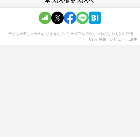
本つぶやきをつぶやく
子どもが欲しいかわかりません (シリーズ立ち行かないわたしたち)
の
評価
69
％
感想・レビュー
18
件