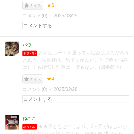
★6
ナイス
コメント(0)
2025/03/25
パウ
どんなルートを通っても悩みはあるだろう
ネタバレ
と思う。私自身は、息子を産んだことで色々悩み
はしても後悔した事は一度もない。(図書館本)
★4
ナイス
コメント(0)
2025/02/28
ねここ
★★子どもというより、2人目がほしいか
ネタバレ
わからないから読んでみた。結末が衝撃だった。