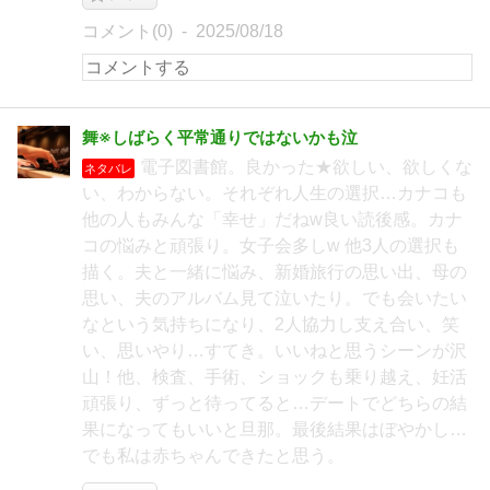
コメント(0)
2025/08/18
舞※しばらく平常通りではないかも泣
電子図書館。良かった★欲しい、欲しくな
ネタバレ
い、わからない。それぞれ人生の選択…カナコも
他の人もみんな「幸せ」だねw良い読後感。カナ
コの悩みと頑張り。女子会多しw 他3人の選択も
描く。夫と一緒に悩み、新婚旅行の思い出、母の
思い、夫のアルバム見て泣いたり。でも会いたい
なという気持ちになり、2人協力し支え合い、笑
い、思いやり…すてき。いいねと思うシーンが沢
山！他、検査、手術、ショックも乗り越え、妊活
頑張り、ずっと待ってると…デートでどちらの結
果になってもいいと旦那。最後結果はぼやかし…
でも私は赤ちゃんできたと思う。