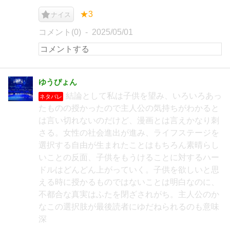
★3
ナイス
コメント(0)
2025/05/01
ゆうぴょん
結論として私は子供を望み、いろいろあっ
ネタバレ
たものの授かったので主人公の気持ちがわかると
は言い切れないのだけど、漫画とは言えかなり刺
さる。女性の社会進出が進み、ライフステージを
選択する自由が生まれたことはもちろん素晴らし
いことの反面、子供をもうけることに対するハー
ドルはどんどん上がっていく。子供を欲しいと思
える時に授かるものではないことは明白なのに、
不都合な真実はふたを閉ざされがち。主人公のか
なこの選択肢が最後読者にゆだねられるのも意味
深