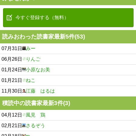
今すぐ登録する（無料）
読みおわった読書家最新5件(53)
07月31日
みー
06月26日
りんご
01月24日
小原なお美
01月21日
ねこ
11月30日
江藤 はるは
積読中の読書家最新3件(3)
04月12日
風見 鶏
02月21日
さるぞう