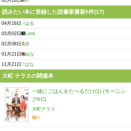
02月18日
m
読みたい本に登録した読書家最新5件(17)
04月16日
はる
03月02日
Lumi
02月08日
歩
01月21日
ぬな
11月21日
はな
大町 テラスの関連本
一緒にごはんをたべるだけ(1) (モーニン
グKC)
大町テラス
87