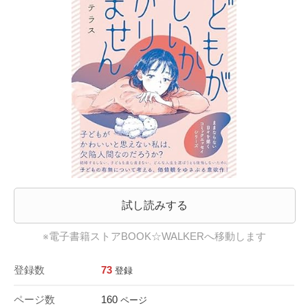
試し読みする
※電子書籍ストアBOOK☆WALKERへ移動します
登録数
73
登録
ページ数
160
ページ