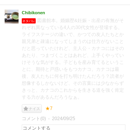
Chibikonen
図書館本。婚姻歴&妊娠・出産の有無がそ
ネタバレ
れぞれ異なっている4人の30代女性が登場する。
ライフステージの違いで、かつての友人たちとか
親兄弟と疎遠になってしまうのは仕方がないこと
だと思っていたけれど、主人公・カナコにはその
あたり、つまづくことはあれど、上手くやってい
けそうな気がする。子どもを産み育てるというこ
とに、期待と戸惑いをもつカナコ。カナコは最
後、友人たちに何を打ち明けたんだろう？読者が
想像するしかないけど、その言葉には少なからず
きっと、カナコのこれからを生きる道を強く肯定
する力があるんだろうなぁ。
★7
ナイス
コメント(0)
2024/09/25