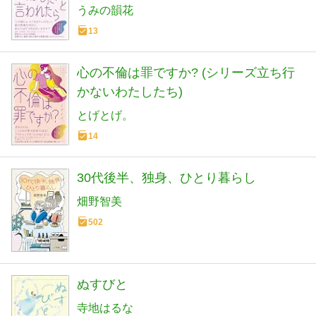
うみの韻花
13
心の不倫は罪ですか? (シリーズ立ち行
かないわたしたち)
とげとげ。
14
30代後半、独身、ひとり暮らし
畑野智美
502
ぬすびと
寺地はるな