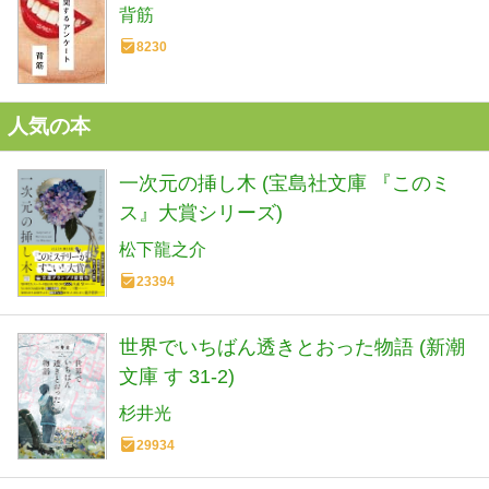
背筋
8230
人気の本
一次元の挿し木 (宝島社文庫 『このミ
ス』大賞シリーズ)
松下龍之介
23394
世界でいちばん透きとおった物語 (新潮
文庫 す 31-2)
杉井光
29934