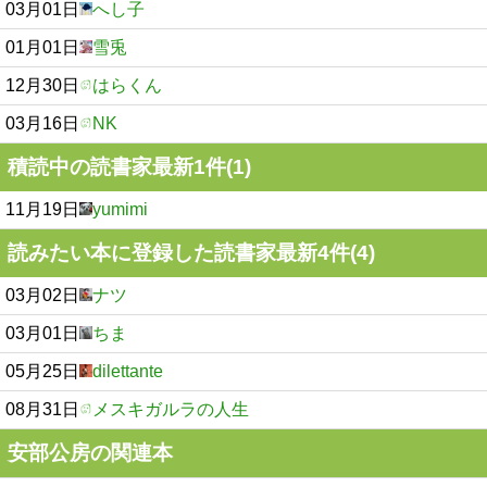
03月01日
へし子
01月01日
雪兎
12月30日
はらくん
03月16日
NK
積読中の読書家最新1件(1)
11月19日
yumimi
読みたい本に登録した読書家最新4件(4)
03月02日
ナツ
03月01日
ちま
05月25日
dilettante
08月31日
メスキガルラの人生
安部公房の関連本