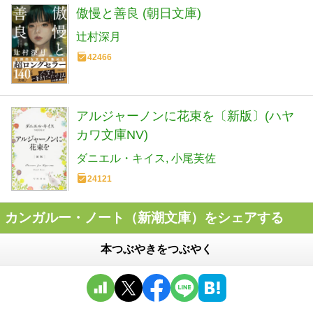
傲慢と善良 (朝日文庫)
辻村深月
42466
アルジャーノンに花束を〔新版〕(ハヤ
カワ文庫NV)
ダニエル・キイス
小尾芙佐
24121
カンガルー・ノート（新潮文庫）をシェアする
本つぶやきをつぶやく