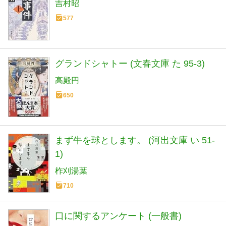
吉村昭
577
グランドシャトー (文春文庫 た 95-3)
高殿円
650
まず牛を球とします。 (河出文庫 い 51-
1)
柞刈湯葉
710
口に関するアンケート (一般書)