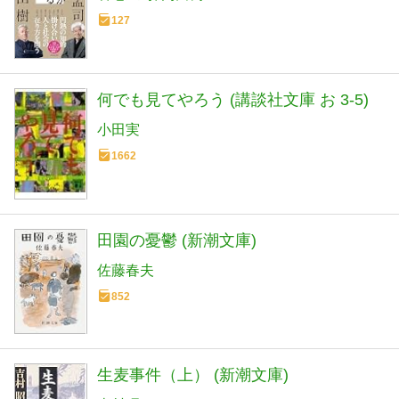
127
何でも見てやろう (講談社文庫 お 3-5)
小田実
1662
田園の憂鬱 (新潮文庫)
佐藤春夫
852
生麦事件（上） (新潮文庫)