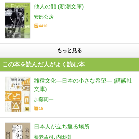
他人の顔 (新潮文庫)
安部公房
4410
もっと見る
この本を読んだ人がよく読む本
雑種文化―日本の小さな希望― (講談社
文庫)
加藤周一
15
日本人が立ち返る場所
養老孟司
内田樹