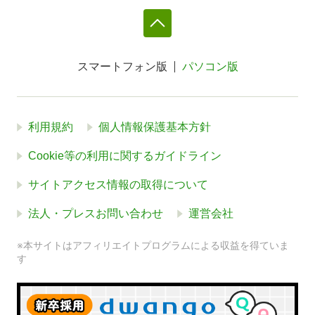
スマートフォン版
パソコン版
利用規約
個人情報保護基本方針
Cookie等の利用に関するガイドライン
サイトアクセス情報の取得について
法人・プレスお問い合わせ
運営会社
※本サイトはアフィリエイトプログラムによる収益を得ていま
す