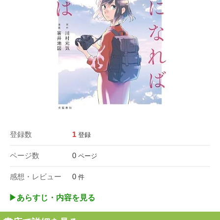
登録数
1
登録
ページ数
0
ページ
感想・レビュー
0
件
▶︎あらすじ・内容を見る