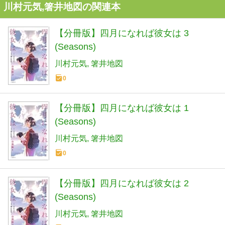
川村元気,箸井地図の関連本
【分冊版】四月になれば彼女は 3
(Seasons)
川村元気
箸井地図
0
【分冊版】四月になれば彼女は 1
(Seasons)
川村元気
箸井地図
0
【分冊版】四月になれば彼女は 2
(Seasons)
川村元気
箸井地図