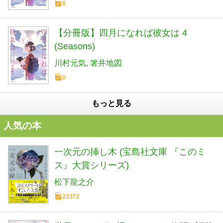
0
【分冊版】四月になれば彼女は 4
(Seasons)
川村元気
箸井地図
0
もっと見る
人気の本
一次元の挿し木 (宝島社文庫 『このミ
ス』大賞シリーズ)
松下龍之介
23372