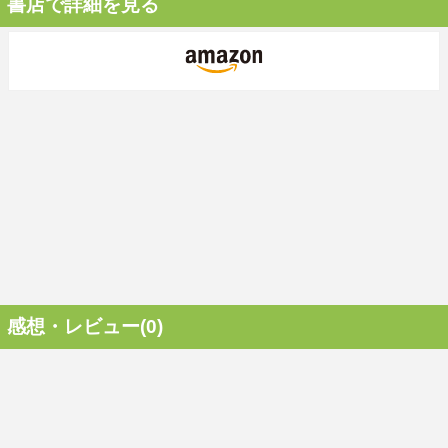
書店で詳細を見る
感想・レビュー(0)