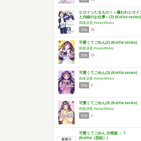
ヒロインたるもの！～嫌われヒロイ
と内緒のお仕事～(3) (KoiYui series)
島陰涙亜,HoneyWorks
登録
25
可愛くてごめん(2) (KoiYui series)
島陰涙亜,HoneyWorks
登録
15
可愛くてごめん(3) (KoiYui series)
島陰涙亜,HoneyWorks
登録
9
可愛くてごめん(4) (KoiYui series)
島陰涙亜,HoneyWorks
登録
2
可愛くてごめん 分冊版 ： 7
(KoiYui（恋結）)