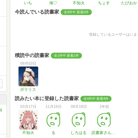
いち
海♡
不知火
ちょす
たぴおか
今読んでいる読書家
全0件中 新着0件
登録しているユーザーはいま
積読中の読書家
全1件中 新着1件
09月03日
ポラリス
読みたい本に登録した読書家
全4件中 新着4件
03月17日
11月16日
08月18日
2年前
コ
不知火
る
しろはる
読書家さん#8NwD9O