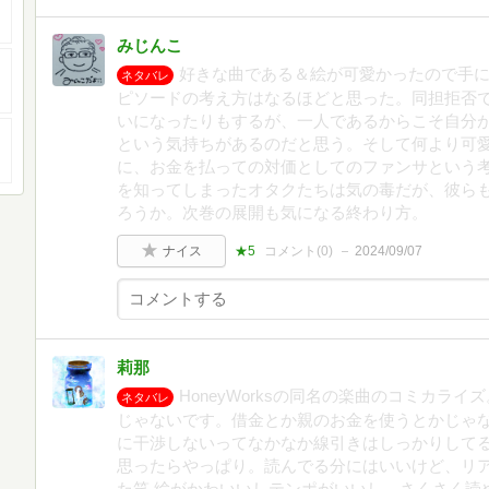
みじんこ
好きな曲である＆絵が可愛かったので手
ネタバレ
ピソードの考え方はなるほどと思った。同担拒否
いになったりもするが、一人であるからこそ自分
という気持ちがあるのだと思う。そして何より可
に、お金を払っての対価としてのファンサという
を知ってしまったオタクたちは気の毒だが、彼ら
ろうか。次巻の展開も気になる終わり方。
ナイス
★5
コメント(
0
)
2024/09/07
莉那
HoneyWorksの同名の楽曲のコミカラ
ネタバレ
じゃないです。借金とか親のお金を使うとかじゃ
に干渉しないってなかなか線引きはしっかりして
思ったらやっぱり。読んでる分にはいいけど、リ
た笑 絵がかわいいしテンポがいいし、さくさく読