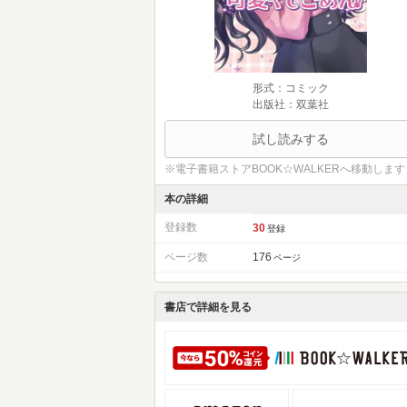
形式：コミック
出版社：双葉社
試し読みする
※電子書籍ストアBOOK☆WALKERへ移動します
本の詳細
登録数
30
登録
ページ数
176
ページ
書店で詳細を見る