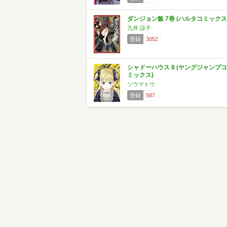
ダンジョン飯 7巻 (ハルタコミックス
九井 諒子
登録
3052
シャドーハウス 8 (ヤングジャンプコ
ミックス)
ソウマトウ
登録
587