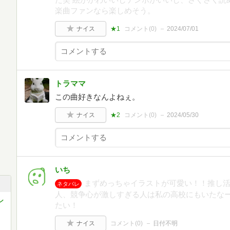
楽曲ファンなら楽しめそう。
ナイス
★1
コメント(
0
)
2024/07/01
トラママ
この曲好きなんよねぇ。
ナイス
★2
コメント(
0
)
2024/05/30
いち
まずめっちゃイラストが可愛い！！推し
ネタバレ
人、競争心が激しすぎる人は私の高校にもいたな
ン
たい！
ナイス
コメント(
0
)
日付不明