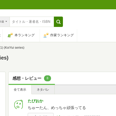
n和書
は
本ランキング
作家ランキング
KoiYui series)
es)
感想・レビュー
8
全て表示
ネタバレ
たぴおか
ちゅーたん、めっちゃ頑張ってる