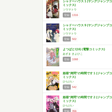
シャドーハウス 1 (ヤングジャンプコ
ミックス)
ソウマトウ
登録
1316
シャドーハウス 9 (ヤングジャンプコ
ミックス)
ソウマトウ
登録
502
よつばと!(16) (電撃コミックス)
あずま きよひこ
登録
1068
姫様“拷問”の時間です 1 (ジャンプコ
ミックス)
ひらけい
登録
542
姫様“拷問”の時間です 2 (ジャンプコ
ミックス)
ひらけい
登録
356