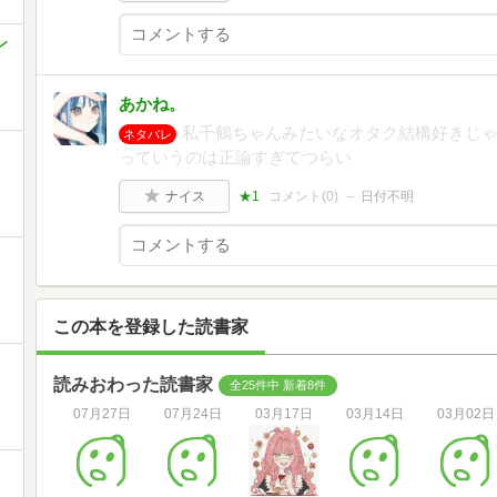
ン
あかね。
私千鶴ちゃんみたいなオタク結構好きじ
ネタバレ
っていうのは正論すぎてつらい
ナイス
★1
コメント(
0
)
日付不明
この本を登録した読書家
読みおわった読書家
全25件中 新着8件
07月27日
07月24日
03月17日
03月14日
03月02日