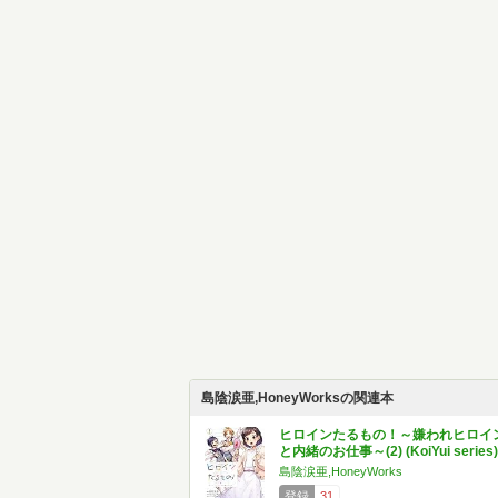
島陰涙亜,HoneyWorksの関連本
ヒロインたるもの！～嫌われヒロイ
と内緒のお仕事～(2) (KoiYui series)
島陰涙亜,HoneyWorks
登録
31