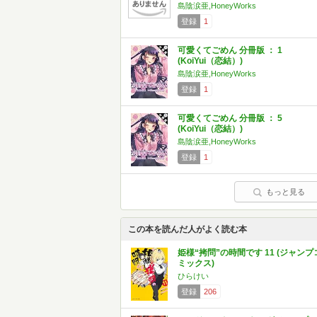
島陰涙亜,HoneyWorks
登録
1
可愛くてごめん 分冊版 ： 1
(KoiYui（恋結）)
島陰涙亜,HoneyWorks
登録
1
可愛くてごめん 分冊版 ： 5
(KoiYui（恋結）)
島陰涙亜,HoneyWorks
登録
1
もっと見る
この本を読んだ人がよく読む本
姫様“拷問”の時間です 11 (ジャンプ
ミックス)
ひらけい
登録
206