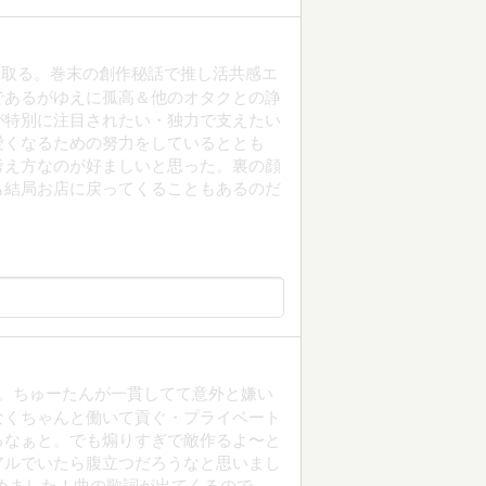
に取る。巻末の創作秘話で推し活共感エ
であるがゆえに孤高＆他のオタクとの諍
が特別に注目されたい・独力で支えたい
愛くなるための努力をしているととも
考え方なのが好ましいと思った。裏の顔
も結局お店に戻ってくることもあるのだ
イズ。ちゅーたんが一貫してて意外と嫌い
なくちゃんと働いて貢ぐ・プライベート
るなぁと。でも煽りすぎで敵作るよ〜と
アルでいたら腹立つだろうなと思いまし
めました！曲の歌詞が出てくるので、