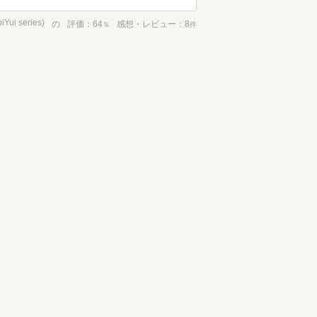
ui series)
の
評価
64
感想・レビュー
8
％
件