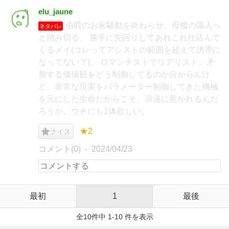
elu_jaune
伯爵のお家騒動を終わらせ、母艦の購入へ
ネタバレ
と踏み切る。 勝手に先回りしてあれこれ仕込んで
くるメイ(コレってアシストの範囲を超えて誘導に
なってない？)。 ロマンチストでリアリスト。矛
盾する価値観をどう制御してるのか分からんけ
ど、非常な現実をパラメーター制御してきた機械
を元にした生命だからこそ、浪漫に惹かれるんだ
ろうか。ウチにも1体欲しい。
★2
ナイス
コメント(0)
2024/04/23
最初
1
最後
全10件中 1-10 件を表示