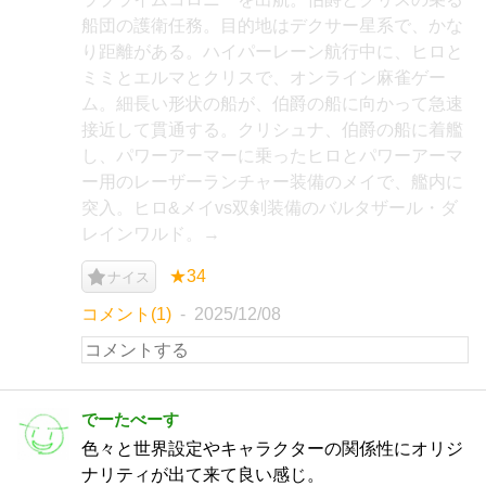
船団の護衛任務。目的地はデクサー星系で、かな
り距離がある。ハイパーレーン航行中に、ヒロと
ミミとエルマとクリスで、オンライン麻雀ゲー
ム。細長い形状の船が、伯爵の船に向かって急速
接近して貫通する。クリシュナ、伯爵の船に着艦
し、パワーアーマーに乗ったヒロとパワーアーマ
ー用のレーザーランチャー装備のメイで、艦内に
突入。ヒロ&メイvs双剣装備のバルタザール・ダ
レインワルド。→
★34
ナイス
コメント(1)
2025/12/08
でーたべーす
色々と世界設定やキャラクターの関係性にオリジ
ナリティが出て来て良い感じ。