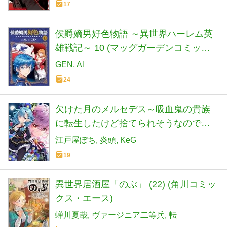
17
侯爵嫡男好色物語 ～異世界ハーレム英
雄戦記～ 10 (マッグガーデンコミック
Beat'sシリーズ)
GEN
Al
24
欠けた月のメルセデス～吸血鬼の貴族
に転生したけど捨てられそうなのでダ
ンジョンを制覇する～＠COMIC 第6巻
江戸屋ぽち
炎頭
KeG
(コロナ・コミックス)
19
異世界居酒屋「のぶ」 (22) (角川コミッ
クス・エース)
蝉川夏哉
ヴァージニア二等兵
転