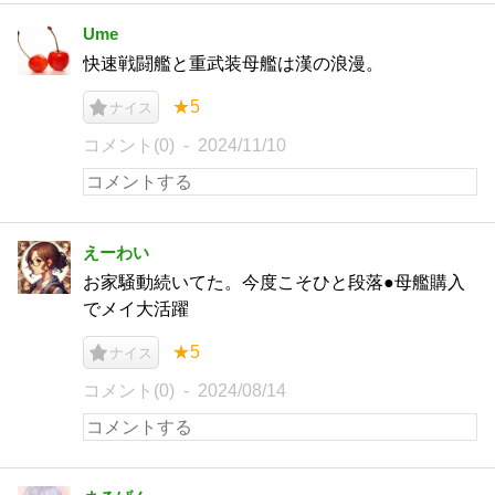
Ume
快速戦闘艦と重武装母艦は漢の浪漫。
★5
ナイス
コメント(0)
2024/11/10
えーわい
お家騒動続いてた。今度こそひと段落●母艦購入
でメイ大活躍
★5
ナイス
コメント(0)
2024/08/14