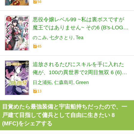
56
悪役令嬢レベル99 ~私は裏ボスですが
魔王ではありません~ その6 (B's-LOG
COMICS)
のこみ
七夕さとり
Tea
45
追放されるたびにスキルを手に入れた
俺が、100の異世界で2周目無双 6 (6)
(ヤングチャンピオンコミックス)
日之浦拓
仁森島司
Green
13
目覚めたら最強装備と宇宙船持ちだったので、一
戸建て目指して傭兵として自由に生きたい 8
(MFC)をシェアする