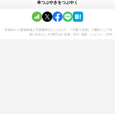
本つぶやきをつぶやく
目覚めたら最強装備と宇宙船持ちだったので、一戸建て目指して傭兵として自
由に生きたい 8 (MFC)
の
評価
24
％
感想・レビュー
10
件