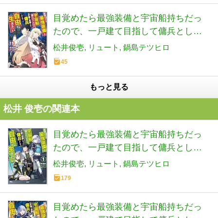
目覚めたら最強装備と宇宙船持ちだっ
たので、一戸建て目指して傭兵として
自由に生きたい 11 (MFC)
松井俊壱
リュート
鍋島テツヒロ
45
もっと見る
松井 俊壱の関連本
目覚めたら最強装備と宇宙船持ちだっ
たので、一戸建て目指して傭兵として
自由に生きたい 1 (MFC)
松井俊壱
リュート
鍋島テツヒロ
179
目覚めたら最強装備と宇宙船持ちだっ