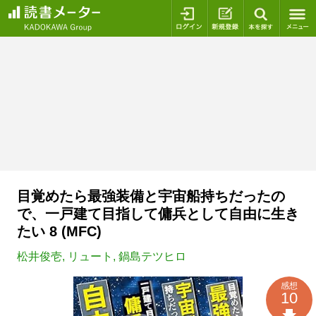
ログイン
新規登録
本を探
目覚めたら最強装備と宇宙船持ちだったの
で、一戸建て目指して傭兵として自由に生き
たい 8 (MFC)
松井俊壱
,
リュート
,
鍋島テツヒロ
感想
10