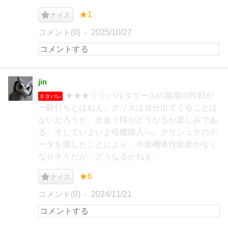
★1
ナイス
コメント(0)
2025/10/27
jin
★★★☆☆ バルタザールの最期の作戦が
ネタバレ
一騎打ちとはねえ。クリスは当分出てくることは
ないだろうが、次会う時がどうなるか楽しみであ
る。そしていよいよ母艦購入へ。クリシュナのデ
ータを渡したことにより、今後機体性能差がなく
なりそうだが、どうなるかねえ。
★6
ナイス
コメント(0)
2024/11/21