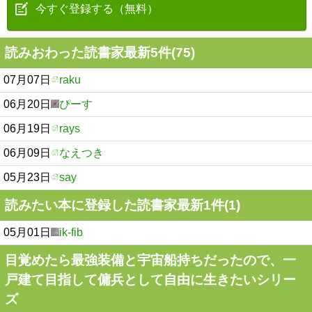
今すぐ登録する（無料）
読みおわった読書家最新5件(75)
07月07日
raku
06月20日
ぴーす
06月19日
rays
06月09日
なえつき
05月23日
say
読みたい本に登録した読書家最新1件(1)
05月01日
ik-fib
目覚めたら最強装備と宇宙船持ちだったので、一
戸建て目指して傭兵として自由に生きたいシリー
ズ