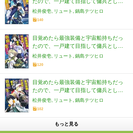
たので、一戸建て目指して傭兵として
自由に生きたい 2 (MFC)
松井俊壱
リュート
鍋島テツヒロ
140
目覚めたら最強装備と宇宙船持ちだっ
たので、一戸建て目指して傭兵として
自由に生きたい 3 (MFC)
松井俊壱
リュート
鍋島テツヒロ
120
目覚めたら最強装備と宇宙船持ちだっ
たので、一戸建て目指して傭兵として
自由に生きたい 4 (MFC)
松井俊壱
リュート
鍋島テツヒロ
102
もっと見る