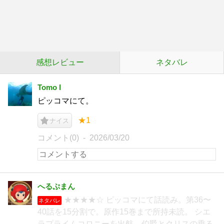
感想レビュー
ネタバレ
Tomo I
ピッコマにて。
★1
ナイス
コメント(0)
2026/03/20
へるぷまん
★★★★☆ ピッコマにて話読み。第36〜
ネタバレ
40話を15分割で。原作15巻まで所持未読。 シエ
ラプライムコロニーを出航。伯爵とクリスの乗る