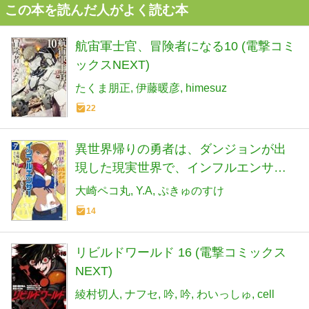
この本を読んだ人がよく読む本
航宙軍士官、冒険者になる10 (電撃コミ
ックスNEXT)
たくま朋正
伊藤暖彦
himesuz
22
異世界帰りの勇者は、ダンジョンが出
現した現実世界で、インフルエンサー
になって金を稼ぎます! 7 (ヒューコミッ
大崎ペコ丸
Y.A
ぷきゅのすけ
クス)
14
リビルドワールド 16 (電撃コミックス
NEXT)
綾村切人
ナフセ
吟
吟
わいっしゅ
cell