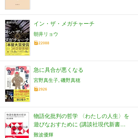
イン・ザ・メガチャーチ
朝井リョウ
22088
急に具合が悪くなる
宮野真生子
磯野真穂
2926
物語化批判の哲学 〈わたしの人生〉を
遊びなおすために (講談社現代新書
2782)
難波優輝