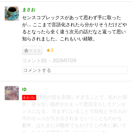
まさお
センスコプレックスがあって思わず手に取った
が… ここまで言語化されたら分かりそうだけどや
るとなったら全く違う次元の話だなと返って思い
知らされました。これもいい経験。
★3
ナイス
コメント(0)
2026/07/29
ゆ
理想の型を意識しすぎることで、乱れた箇
ネタバレ
所、至らない箇所がかえって悪目立ちしてナンセ
ンスになる。 力まずにいることで自然とその人の
中のセンスが引き出される ということなのかな
数年、はたまた10数年でもかけてこの本に書いて