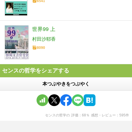
6541
世界99 上
村田沙耶香
8090
センスの哲学をシェアする
本つぶやきをつぶやく
センスの哲学
の
評価
68
％
感想・レビュー
595
件