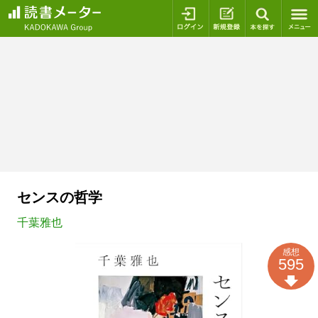
ログイン
新規登録
本を探
センスの哲学
千葉雅也
感想
595