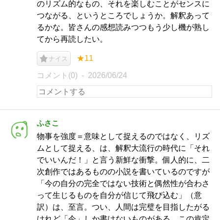
のリズム的なもの、それを楽しむことがセンスに
つながる、というところでしょうか。解釈あって
るかな。皆さんの感想読みつつもう少し機が熟し
てから再読したい。
★11
ナイス
コメント(0)
2026/06/24
ふさこ
物事を強度＝意味として捉えるのではなく、リズ
ムとして捉える、は、解釈大流行の時代に「それ
でいいんだ！」と言う新鮮な衝撃。個人的に、二
次創作ではあるものの小説を書いているのですが
「今の自分の完全ではない技術と偶然性が合わさ
って生じるものを自分が信じて飛び込む」（意
訳）は、至言。つい、人間は完璧を目指したがる
けれど「今」しか書けないものがある、この肯定