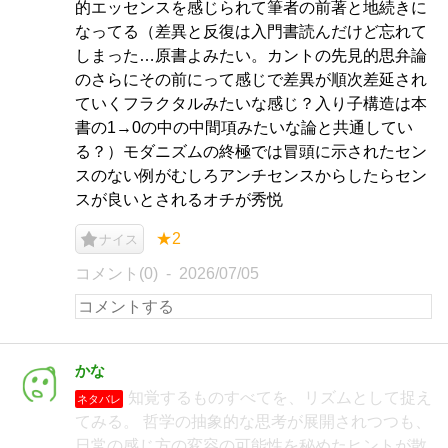
的エッセンスを感じられて筆者の前著と地続きに
なってる（差異と反復は入門書読んだけど忘れて
しまった…原書よみたい。カントの先見的思弁論
のさらにその前にって感じで差異が順次差延され
ていくフラクタルみたいな感じ？入り子構造は本
書の1→0の中の中間項みたいな論と共通してい
る？）モダニズムの終極では冒頭に示されたセン
スのない例がむしろアンチセンスからしたらセン
スが良いとされるオチが秀悦
★2
ナイス
コメント(0)
2026/07/05
かな
知覚するものすべてを、リズムとして捉え
ネタバレ
てみる。 哲学の抽象的な思考が展開されつつも、
日常の感じ方の変容の可能性を秘めたヒントが散