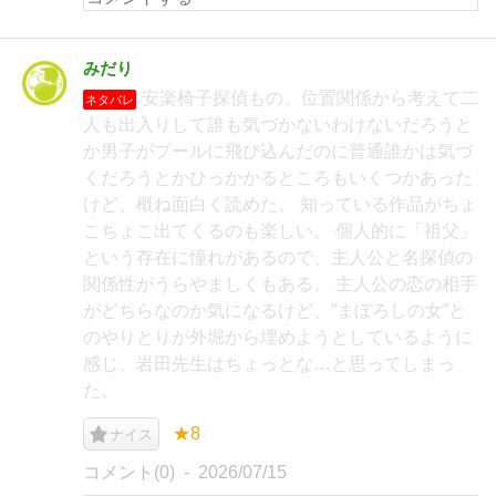
みだり
安楽椅子探偵もの。位置関係から考えて二
ネタバレ
人も出入りして誰も気づかないわけないだろうと
か男子がプールに飛び込んだのに普通誰かは気づ
くだろうとかひっかかるところもいくつかあった
けど、概ね面白く読めた。 知っている作品がちょ
こちょこ出てくるのも楽しい。 個人的に「祖父」
という存在に憧れがあるので、主人公と名探偵の
関係性がうらやましくもある。 主人公の恋の相手
がどちらなのか気になるけど、”まぼろしの女”と
のやりとりが外堀から埋めようとしているように
感じ、岩田先生はちょっとな…と思ってしまっ
た。
★8
ナイス
コメント(0)
2026/07/15