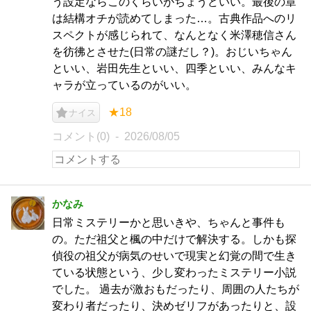
う設定ならこのくらいがちょうどいい。最後の章
は結構オチが読めてしまった…。古典作品へのリ
スペクトが感じられて、なんとなく米澤穂信さん
を彷彿とさせた(日常の謎だし？)。おじいちゃん
といい、岩田先生といい、四季といい、みんなキ
ャラが立っているのがいい。
★18
ナイス
コメント(0)
2026/08/05
かなみ
日常ミステリーかと思いきや、ちゃんと事件も
の。ただ祖父と楓の中だけで解決する。しかも探
偵役の祖父が病気のせいで現実と幻覚の間で生き
ている状態という、少し変わったミステリー小説
でした。 過去が激おもだったり、周囲の人たちが
変わり者だったり、決めゼリフがあったりと、設