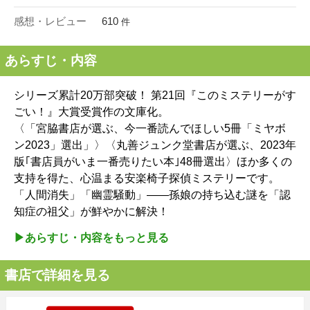
感想・レビュー
610
件
あらすじ・内容
シリーズ累計20万部突破！ 第21回『このミステリーがす
ごい！』大賞受賞作の文庫化。
〈「宮脇書店が選ぶ、今一番読んでほしい5冊「ミヤボ
ン2023」選出」〉〈丸善ジュンク堂書店が選ぶ、2023年
版｢書店員がいま一番売りたい本｣48冊選出〉ほか多くの
支持を得た、心温まる安楽椅子探偵ミステリーです。
「人間消失」「幽霊騒動」――孫娘の持ち込む謎を「認
知症の祖父」が鮮やかに解決！
▶︎あらすじ・内容をもっと見る
書店で詳細を見る