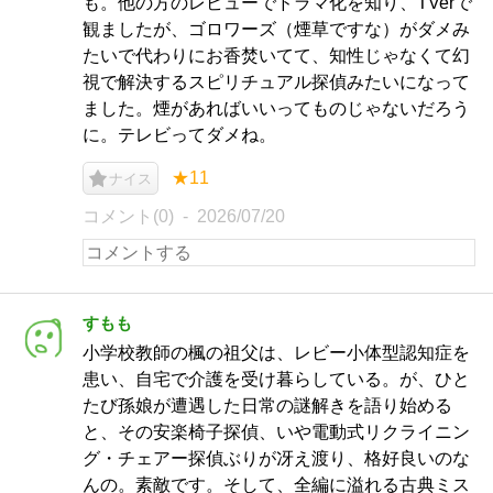
も。他の方のレビューでドラマ化を知り、TVerで
観ましたが、ゴロワーズ（煙草ですな）がダメみ
たいで代わりにお香焚いてて、知性じゃなくて幻
視で解決するスピリチュアル探偵みたいになって
ました。煙があればいいってものじゃないだろう
に。テレビってダメね。
★11
ナイス
コメント(0)
2026/07/20
すもも
小学校教師の楓の祖父は、レビー小体型認知症を
患い、自宅で介護を受け暮らしている。が、ひと
たび孫娘が遭遇した日常の謎解きを語り始める
と、その安楽椅子探偵、いや電動式リクライニン
グ・チェアー探偵ぶりが冴え渡り、格好良いのな
んの。素敵です。そして、全編に溢れる古典ミス