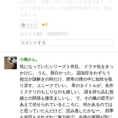
に読める。古典ミステリがたくさん出てきて、ミ
ステリ好きには楽しい安楽椅子探偵モノだ。続き
も楽しみ。
★8
ナイス
コメント(0)
2026/07/17
小梅さん。
気になっていたシリーズ１作目。 ドラマ化をきっ
かけに。 うん、面白かった。 認知症をわずらう
祖父が謎解きの時だけ、煙草の煙の中に知性を取
り戻す。ユニークでいい。 章のタイトルが、名作
ミステリのもじりなのも嬉しい。 謎を持ち込む孫
娘との関係も微笑ましいし。 で、その楓の苗字が
あえて伏せられているところに、何かあるのでは
と思っていたんだけど、読み逃したかなー。 四季
も岩田もそれぞれに魅力的で、今後の展開が気に