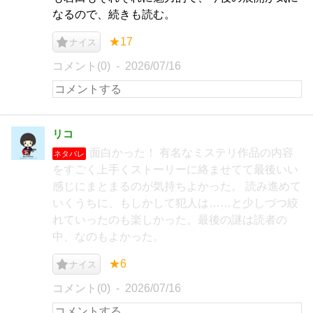
なるので、続きも読む。
★17
ナイス
コメント(0)
2026/07/16
リコ
面白かった！ 有名なミステリ作品の内容
ネタバレ
をすごく上手くストーリーに絡ませてて最後いい
感じにまとまるのが気持ちよかった。 読み進めて
いくうちに、もしかして犯人は……と少しづつ絞
れていったのも楽しかった。最後の謎は読者の
中、なのもよかった。
★6
ナイス
コメント(0)
2026/07/16