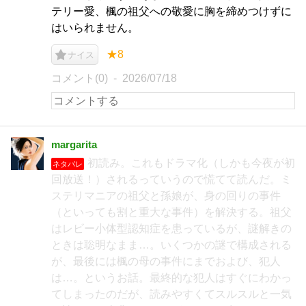
テリー愛、楓の祖父への敬愛に胸を締めつけずに
はいられません。
★8
ナイス
コメント(0)
2026/07/18
margarita
初読み。これもドラマ化（しかも今夜が初
ネタバレ
回放送！）されるっていうので慌てて読んだ。ミ
ステリマニアの祖父と孫娘が、身の回りの事件
（といっても割と重大な事件）を解決する。祖父
はレビー小体型認知症を患っているが、謎解きの
ときは聡明なまま…。いくつかの謎で構成される
が、最後には楓の母の事件にまでおよび、犯人
は…。というお話。最終的な犯人はすぐにわかっ
てしまったのだが、読みやすくてスルスルと一気