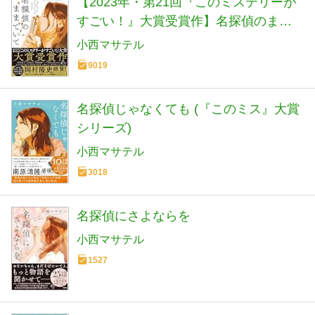
【2023年・第21回『このミステリーが
すごい！』大賞受賞作】名探偵のまま
でいて (『このミス』大賞シリーズ)
小西マサテル
9019
名探偵じゃなくても (『このミス』大賞
シリーズ)
小西マサテル
3018
名探偵にさよならを
小西マサテル
1527