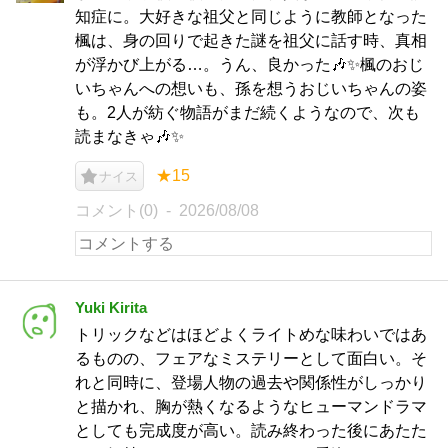
知症に。大好きな祖父と同じように教師となった
楓は、身の回りで起きた謎を祖父に話す時、真相
が浮かび上がる…。うん、良かった🎶✨楓のおじ
いちゃんへの想いも、孫を想うおじいちゃんの姿
も。2人が紡ぐ物語がまだ続くようなので、次も
読まなきゃ🎶✨
★15
ナイス
コメント(0)
2026/08/08
Yuki Kirita
トリックなどはほどよくライトめな味わいではあ
るものの、フェアなミステリーとして面白い。そ
れと同時に、登場人物の過去や関係性がしっかり
と描かれ、胸が熱くなるようなヒューマンドラマ
としても完成度が高い。読み終わった後にあたた