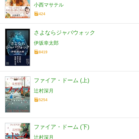
小西マサテル
424
さよならジャバウォック
伊坂幸太郎
8419
ファイア・ドーム (上)
辻村深月
5254
ファイア・ドーム (下)
辻村深月