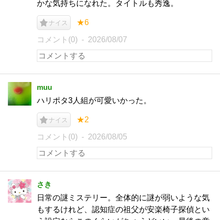
かな気持ちになれた。タイトルも秀逸。
★6
ナイス
コメント(0)
2026/08/07
muu
ハリポタ3人組が可愛いかった。
★2
ナイス
コメント(0)
2026/08/05
さき
日常の謎ミステリー。全体的に謎が弱いような気
もするけれど、認知症の祖父が安楽椅子探偵とい