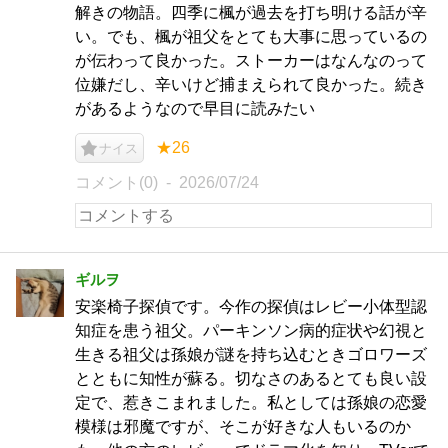
解きの物語。四季に楓が過去を打ち明ける話が辛
い。でも、楓が祖父をとても大事に思っているの
が伝わって良かった。ストーカーはなんなのって
位嫌だし、辛いけど捕まえられて良かった。続き
があるようなので早目に読みたい
★26
ナイス
コメント(0)
2026/07/24
ギルヲ
安楽椅子探偵です。今作の探偵はレビー小体型認
知症を患う祖父。パーキンソン病的症状や幻視と
生きる祖父は孫娘が謎を持ち込むときゴロワーズ
とともに知性が蘇る。切なさのあるとても良い設
定で、惹きこまれました。私としては孫娘の恋愛
模様は邪魔ですが、そこが好きな人もいるのか