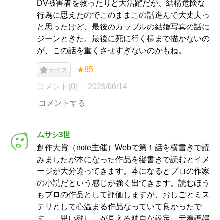
DV被害者を救ったりと大活躍だが、結構危険な
行為に思えたのでこのままこの話進んで大丈夫っ
と思ったけど、最後のカップルの結婚写真の話に
ジーンときた。最後に死に行く様まで描かないの
が、この話を重くさせすぎないのかもね。
★85
ナイス
コメント(0)
2026/06/14
ムサシ3世
創作大賞（note主催）Webで第１話を横書きで読
みましたが本になった作品を縦書きで読むとイメ
ージが大分違ってきます。本になるとプロの作家
の小説だという感じが強く出てきます。読むほう
もプロの作品として評価しますが、おしごとミス
テリとして心温まる作品なっていて良かったで
す。「思い残し」が見える独自な設定、元看護婦