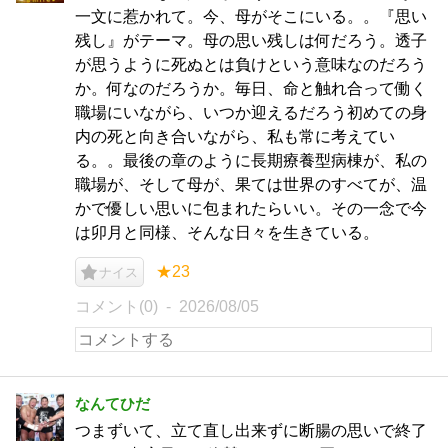
一文に惹かれて。今、母がそこにいる。。『思い
残し』がテーマ。母の思い残しは何だろう。透子
が思うように死ぬとは負けという意味なのだろう
か。何なのだろうか。毎日、命と触れ合って働く
職場にいながら、いつか迎えるだろう初めての身
内の死と向き合いながら、私も常に考えてい
る。。最後の章のように長期療養型病棟が、私の
職場が、そして母が、果ては世界のすべてが、温
かで優しい思いに包まれたらいい。その一念で今
は卯月と同様、そんな日々を生きている。
★23
ナイス
コメント(0)
2026/08/05
なんてひだ
つまずいて、立て直し出来ずに断腸の思いで終了