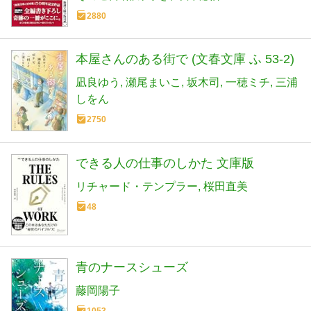
2880
本屋さんのある街で (文春文庫 ふ 53-2)
凪良ゆう
瀬尾まいこ
坂木司
一穂ミチ
三浦
しをん
2750
できる人の仕事のしかた 文庫版
リチャード・テンプラー
桜田直美
48
青のナースシューズ
藤岡陽子
1053