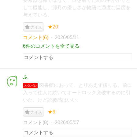
要素は恐怖ではなく、謎を解くための手がかりと
して機能し、卯月の優しさが物語に適度な温度を
与えている。
★20
ナイス
コメント(6)
2026/05/11
6件のコメントを全て見る
ふ
図書館にあって、とりあえず借りる。前に
ネタバレ
入って住人に続いてオートロック突破するのに引
いた。けど読後感はいい。
★9
ナイス
コメント(0)
2026/05/07