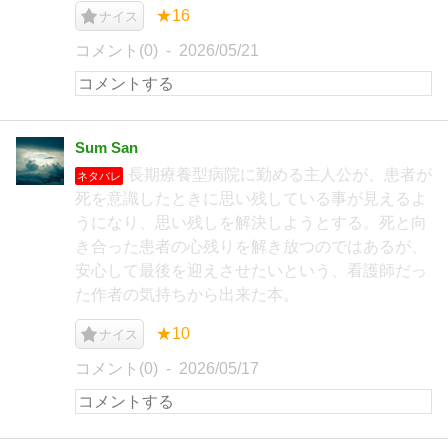
★16
ナイス
コメント(0)
2026/05/21
Sum San
長期療養型病院に勤める主人公が、患者が
ネタバレ
死を意識したときに思い残している事が見えるよ
うになり、思い残しを解決しようとする。死と向
き合った患者の心残りを解き放つのではあるが、
安心して最後を迎えさせたいという、看護師だっ
た作者の気持ちから出来た本。
★10
ナイス
コメント(0)
2026/05/17