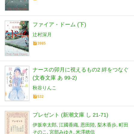
ファイア・ドーム (下)
辻村深月
3985
ナースの卯月に視えるもの2 絆をつなぐ
(文春文庫 あ 99-2)
秋谷りんこ
532
プレゼント (新潮文庫 し 21-71)
伊坂幸太郎
江國香織
恩田陸
梨木香歩
町田
そのこ
宮部みゆき
米澤穂信