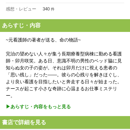
感想・レビュー
340
件
あらすじ・内容
~元看護師の著者が送る、命の物語~
完治の望めない人々が集う長期療養型病棟に勤める看護
師・卯月咲笑。ある日、意識不明の男性のベッド脇に見
知らぬ女の子の姿が。それは卯月だけに視える患者の
「思い残し」だった――。彼らの心残りを解きほぐし、
より良い看護を目指したいと奔走する日々が始まった。
ナースが起こす小さな奇跡に心温まるお仕事ミステリ
ー。
▶︎あらすじ・内容をもっと見る
書店で詳細を見る