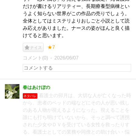
だけが書けるリアリティー、長期療養型病棟とい
うよく知らない世界がこの作品の売りでしょう。
全体としてはミステリよりおしごと小説として読
み応えがありました。ナースの姿がほんと良く描
けてると思います。
★7
ナイス
コメント(0)
2026/06/07
春はあけぼの
看護士の卯月は、大切な人が亡くなった時
ネタバレ
から、患者のベッドの端などにその人が思い残し
のある人物が視えるようになった。視えることを
誰にも打ち明けていないから、そっと調べて誘拐
された少女やＤＶを受けている女性を救ったりす
る。看護士としての業務や同僚との助け合い・悩