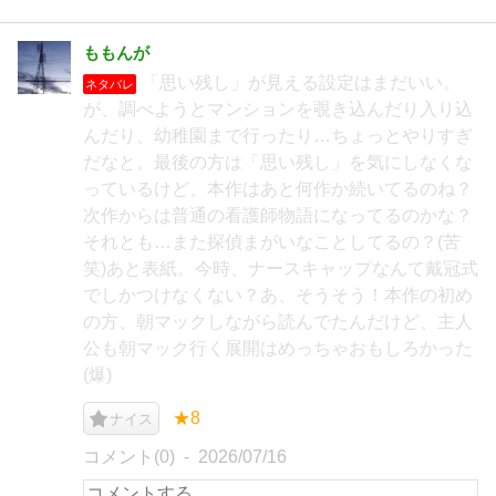
ももんが
「思い残し」が見える設定はまだいい。
ネタバレ
が、調べようとマンションを覗き込んだり入り込
んだり、幼稚園まで行ったり…ちょっとやりすぎ
だなと。最後の方は「思い残し」を気にしなくな
っているけど、本作はあと何作か続いてるのね？
次作からは普通の看護師物語になってるのかな？
それとも…また探偵まがいなことしてるの？(苦
笑)あと表紙。今時、ナースキャップなんて戴冠式
でしかつけなくない？あ、そうそう！本作の初め
の方、朝マックしながら読んでたんだけど、主人
公も朝マック行く展開はめっちゃおもしろかった
(爆)
★8
ナイス
コメント(0)
2026/07/16