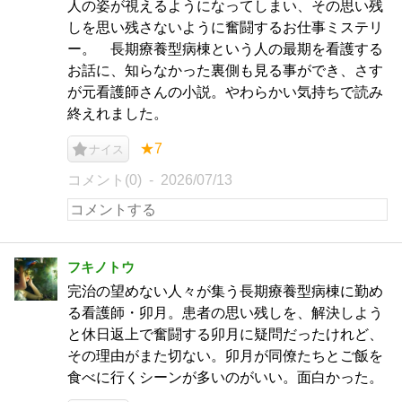
人の姿が視えるようになってしまい、その思い残
しを思い残さないように奮闘するお仕事ミステリ
ー。 長期療養型病棟という人の最期を看護する
お話に、知らなかった裏側も見る事ができ、さす
が元看護師さんの小説。やわらかい気持ちで読み
終えれました。
★7
ナイス
コメント(0)
2026/07/13
フキノトウ
完治の望めない人々が集う長期療養型病棟に勤め
る看護師・卯月。患者の思い残しを、解決しよう
と休日返上で奮闘する卯月に疑問だったけれど、
その理由がまた切ない。卯月が同僚たちとご飯を
食べに行くシーンが多いのがいい。面白かった。