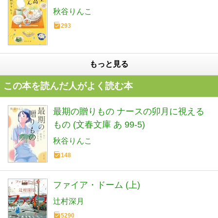
秋谷りんこ
293
もっと見る
この本を読んだ人がよく読む本
最期の贈りもの ナースの卯月に視える
もの (文春文庫 あ 99-5)
秋谷りんこ
148
ファイア・ドーム (上)
辻村深月
5290