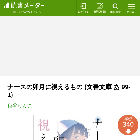
ログイン
新規登録
本を探
ナースの卯月に視えるもの (文春文庫 あ 99-
1)
秋谷りんこ
感想
340