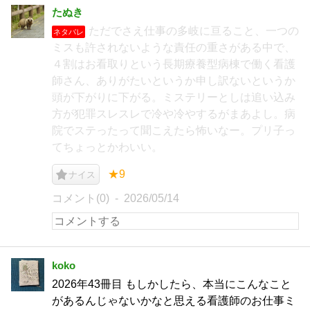
たぬき
ただでさえ仕事の多岐に亘ること、一つの
ネタバレ
ミスも許されないような責任の重さがある中で、
４割はお看取りという長期療養型病棟で働く看護
師さん、ありがたいというか申し訳ないというか
頭が下がりに下がる。ミステリーとしは追い込み
方が犯罪スレスレで冷や冷やするがまあよし。病
院でステったって聞こえたら怖いなー。プリ子っ
てちょっとかわいい。
★9
ナイス
コメント(0)
2026/05/14
koko
2026年43冊目 もしかしたら、本当にこんなこと
があるんじゃないかなと思える看護師のお仕事ミ