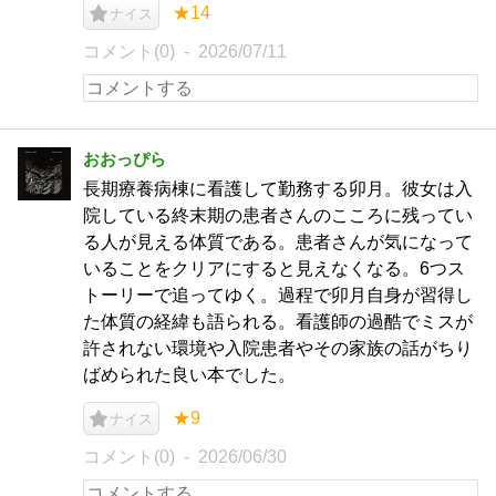
★14
ナイス
コメント(0)
2026/07/11
おおっぴら
長期療養病棟に看護して勤務する卯月。彼女は入
院している終末期の患者さんのこころに残ってい
る人が見える体質である。患者さんが気になって
いることをクリアにすると見えなくなる。6つス
トーリーで追ってゆく。過程で卯月自身が習得し
た体質の経緯も語られる。看護師の過酷でミスが
許されない環境や入院患者やその家族の話がちり
ばめられた良い本でした。
★9
ナイス
コメント(0)
2026/06/30