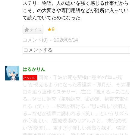
ステリー物語。人の思いを強く感じる仕事だから
こそ、の大変さや専門用語などが随所に入ってい
て読んでいてためになった
★9
ナイス
コメント(0)
2026/05/14
はるかりん
同僚・千波の死を契機に患者の“重い残
ネタバレ
し”が視えるようになった看護師・卯月が、その理
由を追う連作ミステリー。/主に「視える→気にな
る→休日に調査（単独調査。案の定、携帯充電切
れる（笑））→原因が解ける→“思い残し“が消え
る→なぜか後輩に誘われる（笑）」というリズム
が心地よい。/医療現場のリアルさと、“未完の想
い”が交差し、重すぎず優しい余韻を残す。/霊的