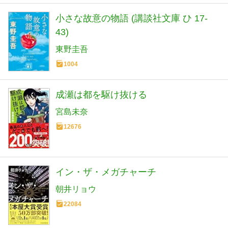
小さな故意の物語 (講談社文庫 ひ 17-
43)
東野圭吾
1004
成瀬は都を駆け抜ける
宮島未奈
12676
イン・ザ・メガチャーチ
朝井リョウ
22084