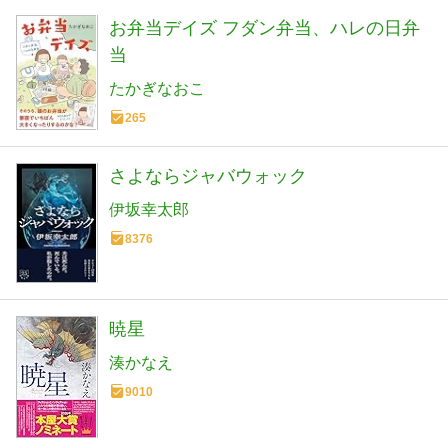
お弁当デイズ フダン弁当、ハレの日弁
当
たかぎなおこ
265
さよならジャバウォック
伊坂幸太郎
8376
暁星
湊かなえ
9010