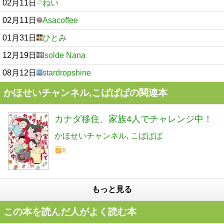
02月11日
ねい
02月11日
Asacoffee
01月31日
ひとみ
12月19日
Isolde Nana
08月12日
stardropshine
かほせいチャンネル,こばぱぱの関連本
カナダ移住、家族4人でチャレンジ中！
かほせいチャンネル
こばぱぱ
0
もっと見る
この本を読んだ人がよく読む本