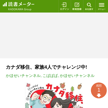
ログイン
新規登録
本を探
カナダ移住、家族4人でチャレンジ中!
かほせいチャンネル
,
こばぱぱ
,
かほせいチャンネル
感想
1