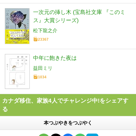
一次元の挿し木 (宝島社文庫 『このミ
ス』大賞シリーズ)
松下龍之介
23367
中年に飽きた夜は
益田ミリ
1034
カナダ移住、家族4人でチャレンジ中!をシェアす
る
本つぶやきをつぶやく