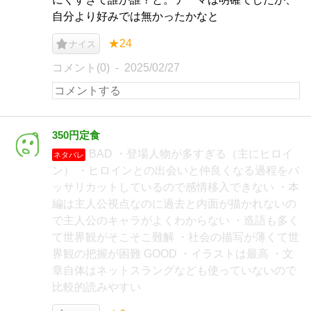
自分より好みでは無かったかなと
★24
ナイス
コメント(0)
2025/02/27
350円定食
BAD ・登場人物が多すぎる（主にヒロイ
ネタバレ
ン） ・ヒロインとの出会いと仲良くなる過程をバ
ッサリカットしているので感情移入できない ・本
編は主人公視点なのに過去と内面が描かれないの
で主人公のキャラがよくわからない ・造語も多く
て世界観がそこそこ難解 ・社会の描写が薄くて世
界観の把握が困難 GOOD ・イラストは最高 ・文
章自体はネットスラングなども使っていないので
比較的読みやすい