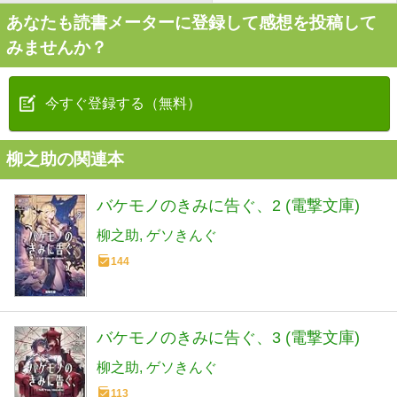
あなたも読書メーターに登録して感想を投稿して
みませんか？
今すぐ登録する（無料）
柳之助の関連本
バケモノのきみに告ぐ、2 (電撃文庫)
柳之助
ゲソきんぐ
144
バケモノのきみに告ぐ、3 (電撃文庫)
柳之助
ゲソきんぐ
113