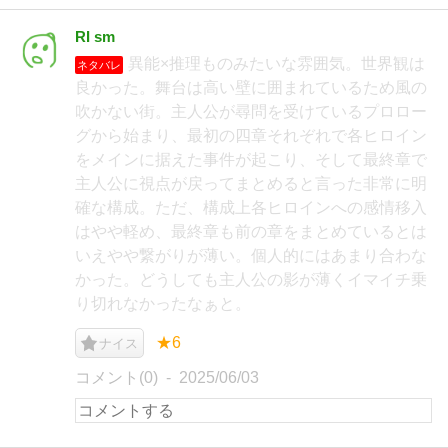
RI sm
異能×推理ものみたいな雰囲気。世界観は
ネタバレ
良かった。舞台は高い壁に囲まれているため風の
吹かない街。主人公が尋問を受けているプロロー
グから始まり、最初の四章それぞれで各ヒロイン
をメインに据えた事件が起こり、そして最終章で
主人公に視点が戻ってまとめると言った非常に明
確な構成。ただ、構成上各ヒロインへの感情移入
はやや軽め、最終章も前の章をまとめているとは
いえやや繋がりが薄い。個人的にはあまり合わな
かった。どうしても主人公の影が薄くイマイチ乗
り切れなかったなぁと。
★6
ナイス
コメント(0)
2025/06/03