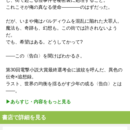
し、街で起こる怪事件を秘密裏に処理すること。
これこそが俺の真なる使命――――のはずだった。
だが、いまや俺はバルディウムを混乱に陥れた大罪人。
魔法も、奇跡も、幻想も。この街では許されないよう
だ。
でも、希望はある。どうしてかって?
――この〈告白〉を聞けばわかるさ。
第30回電撃小説大賞最終選考会に波紋を呼んだ、異色の
伝奇×追想録。
ラスト、世界の均衡を揺るがす少年の或る〈告白〉とは
――。
▶︎あらすじ・内容をもっと見る
書店で詳細を見る