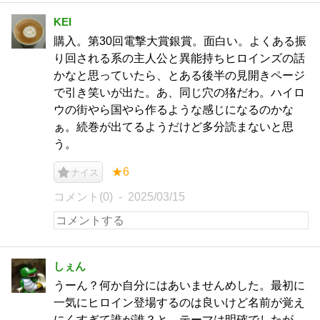
KEI
購入。第30回電撃大賞銀賞。面白い。よくある振
り回される系の主人公と異能持ちヒロインズの話
かなと思っていたら、とある後半の見開きページ
で引き笑いが出た。あ、同じ穴の狢だわ。ハイロ
ウの街やら国やら作るような感じになるのかな
ぁ。続巻が出てるようだけど多分読まないと思
う。
★6
ナイス
コメント(0)
2025/03/15
しぇん
うーん？何か自分にはあいませんめした。最初に
一気にヒロイン登場するのは良いけど名前が覚え
にくすぎて誰が誰？と。テーマは明確でしたが、