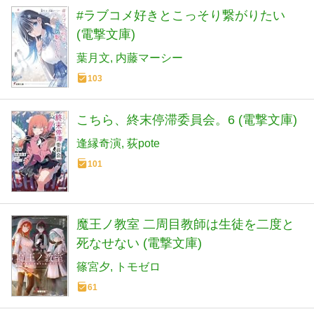
#ラブコメ好きとこっそり繋がりたい
(電撃文庫)
葉月文
内藤マーシー
103
こちら、終末停滞委員会。6 (電撃文庫)
逢縁奇演
荻pote
101
魔王ノ教室 二周目教師は生徒を二度と
死なせない (電撃文庫)
篠宮夕
トモゼロ
61