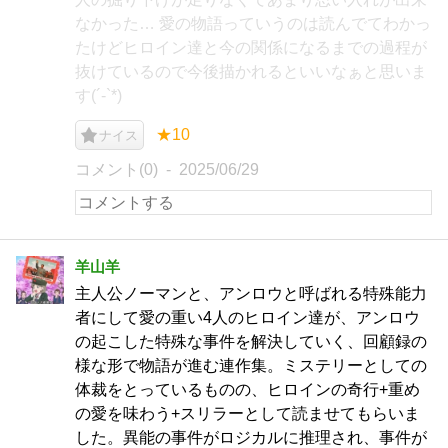
なかった… 愛の物語っていうのは読んでてわかっ
たけどヒロイン達と今の関係になるまでの過程が
抜けているので今後描かれるといいなぁと思いま
す(´-`*)
★10
ナイス
コメント(0)
2025/06/29
羊山羊
主人公ノーマンと、アンロウと呼ばれる特殊能力
者にして愛の重い4人のヒロイン達が、アンロウ
の起こした特殊な事件を解決していく、回顧録の
様な形で物語が進む連作集。ミステリーとしての
体裁をとっているものの、ヒロインの奇行+重め
の愛を味わう+スリラーとして読ませてもらいま
した。異能の事件がロジカルに推理され、事件が