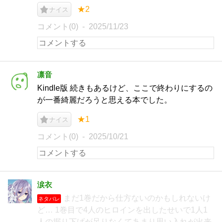
★2
ナイス
コメント(0)
2025/11/23
凛音
Kindle版 続きもあるけど、ここで終わりにするの
が一番綺麗だろうと思える本でした。
★1
ナイス
コメント(0)
2025/10/21
涙衣
まだ1巻だから仕方ないのかもしれないけ
ネタバレ
ど… 1巻目で4人のヒロインを出したせいで1人1
人の掘り下げが足りなくてあまり思い入れが出来