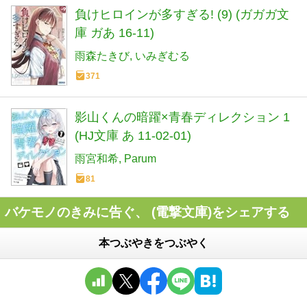
負けヒロインが多すぎる! (9) (ガガガ文
庫 ガあ 16-11)
雨森たきび
いみぎむる
371
影山くんの暗躍×青春ディレクション 1
(HJ文庫 あ 11-02-01)
雨宮和希
Parum
81
バケモノのきみに告ぐ、 (電撃文庫)をシェアする
本つぶやきをつぶやく