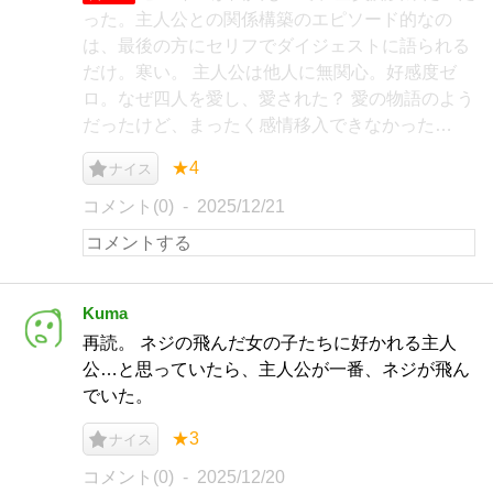
った。主人公との関係構築のエピソード的なの
は、最後の方にセリフでダイジェストに語られる
だけ。寒い。 主人公は他人に無関心。好感度ゼ
ロ。なぜ四人を愛し、愛された？ 愛の物語のよう
だったけど、まったく感情移入できなかった…
★4
ナイス
コメント(0)
2025/12/21
Kuma
再読。 ネジの飛んだ女の子たちに好かれる主人
公…と思っていたら、主人公が一番、ネジが飛ん
でいた。
★3
ナイス
コメント(0)
2025/12/20