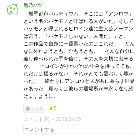
黒乃バツ
城壁都市バルディウム。そこには「アンロウ」
という名のバケモノと呼ばれる人がいた。そして
バケモノと呼ばれるヒロイン達に主人公ノーマン
は言う。「バケモノじゃない、人間だ。」と。
この作品で自身に一番響いたのはこれだ。 どん
なに外れようとも、歪もうとも。 そんな自分に
差し伸べられた手を信じ、その人を大切に出来る
か。 ヒロインがそれぞれの歪みを持っててもこ
れだけは揺るがない。それがとても愛おしく尊か
った。 終わりにアンロウと人が共に暮らす世界
があった。願わくば彼らの居場所が末永く在り続
けますように。
★5
ナイス
コメント(0)
2025/04/15