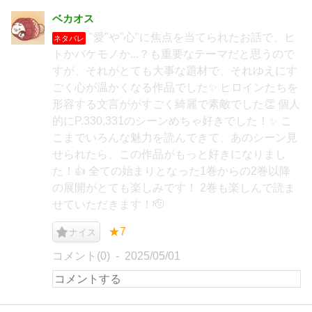
ベカオス
"愛"や"心"に焦点を当てられたお話で、ヒ
ネタバレ
トかバケモノか...？も重要なテーマだと思うので
すが、それがとても大事な題材で、それゆえにす
ごく心が温かくなる作品でした✨ ヒロインたちを
形容する文言ががすごく綺麗で素敵でした👏 個人
的にP.330,331のシーンめちゃ好きでした！✨ こ
こまでいろんな魅力を読んできて、あのシーン見
せられたら、この作品がもっと好きになりまし
た！👍 全ての始まりとなった1巻からの2巻以降
の展開がとても楽しみです！ 2巻も楽しんで読ま
せていただきます！🫡
★7
ナイス
コメント(0)
2025/05/01