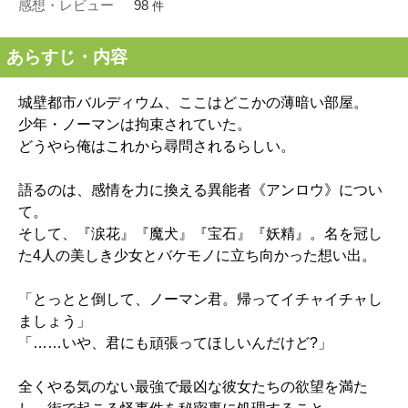
感想・レビュー
98
件
あらすじ・内容
城壁都市バルディウム、ここはどこかの薄暗い部屋。
少年・ノーマンは拘束されていた。
どうやら俺はこれから尋問されるらしい。
語るのは、感情を力に換える異能者《アンロウ》につい
て。
そして、『涙花』『魔犬』『宝石』『妖精』。名を冠し
た4人の美しき少女とバケモノに立ち向かった想い出。
「とっとと倒して、ノーマン君。帰ってイチャイチャし
ましょう」
「……いや、君にも頑張ってほしいんだけど?」
全くやる気のない最強で最凶な彼女たちの欲望を満た