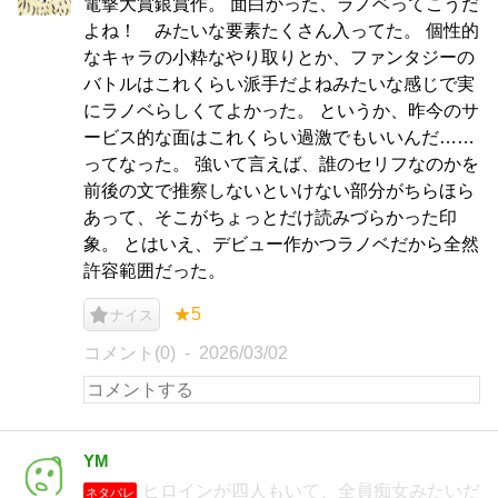
電撃大賞銀賞作。 面白かった、ラノベってこうだ
よね！ みたいな要素たくさん入ってた。 個性的
なキャラの小粋なやり取りとか、ファンタジーの
バトルはこれくらい派手だよねみたいな感じで実
にラノベらしくてよかった。 というか、昨今のサ
ービス的な面はこれくらい過激でもいいんだ……
ってなった。 強いて言えば、誰のセリフなのかを
前後の文で推察しないといけない部分がちらほら
あって、そこがちょっとだけ読みづらかった印
象。 とはいえ、デビュー作かつラノベだから全然
許容範囲だった。
★5
ナイス
コメント(0)
2026/03/02
YM
ヒロインが四人もいて、全員痴女みたいだ
ネタバレ