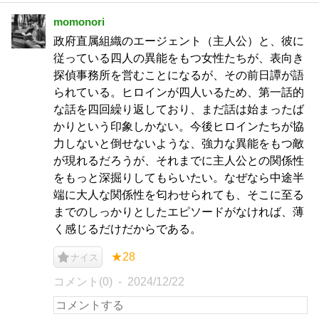
momonori
政府直属組織のエージェント（主人公）と、彼に
従っている四人の異能をもつ女性たちが、表向き
探偵事務所を営むことになるが、その前日譚が語
られている。ヒロインが四人いるため、第一話的
な話を四回繰り返しており、まだ話は始まったば
かりという印象しかない。今後ヒロインたちが協
力しないと倒せないような、強力な異能をもつ敵
が現れるだろうが、それまでに主人公との関係性
をもっと深掘りしてもらいたい。なぜなら中途半
端に大人な関係性を匂わせられても、そこに至る
までのしっかりとしたエピソードがなければ、薄
く感じるだけだからである。
★28
ナイス
コメント(0)
2024/12/22