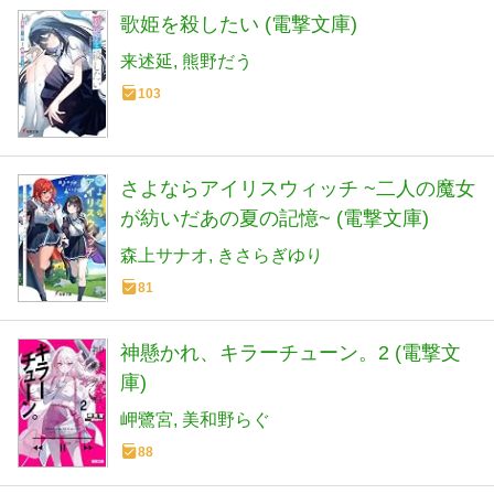
歌姫を殺したい (電撃文庫)
来述延
熊野だう
103
さよならアイリスウィッチ ~二人の魔女
が紡いだあの夏の記憶~ (電撃文庫)
森上サナオ
きさらぎゆり
81
神懸かれ、キラーチューン。2 (電撃文
庫)
岬鷺宮
美和野らぐ
88