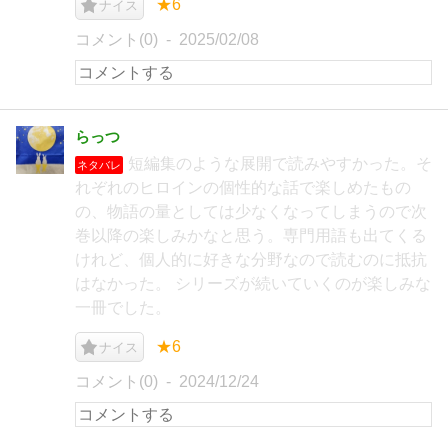
★6
ナイス
コメント(0)
2025/02/08
らっつ
短編集のような展開で読みやすかった。そ
ネタバレ
れぞれのヒロインの個性的な話で楽しめたもの
の、物語の量としては少なくなってしまうので次
巻以降の楽しみかなと思う。専門用語も出てくる
けれど、個人的に好きな分野なので読むのに抵抗
はなかった。 シリーズが続いていくのが楽しみな
一冊でした。
★6
ナイス
コメント(0)
2024/12/24