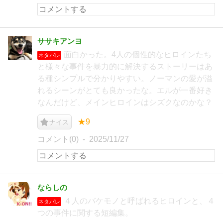
ササキアンヨ
面白かった。4人の個性的なヒロインたち
ネタバレ
と様々な事件を暴力的に解決するストーリーはあ
る種シンプルで分かりやすい。ノーマンの愛が溢
れるシーンがとても良かったな。エルが一番好き
なんだけど、メインヒロインはシズクなのかな？
★9
ナイス
コメント(0)
2025/11/27
ならしの
４人のバケモノと呼ばれるヒロインと、４
ネタバレ
つの事件に関する短編集。