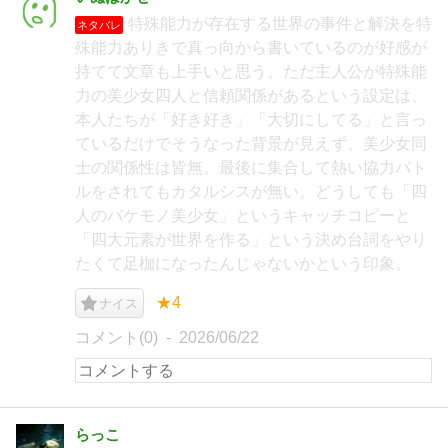
特殊能力が存在する世界の事件と解決を特
ネタバレ
殊能力ありきで真っ向から書いているのが好感が
持てて文章も上手いと思う。ただ主人公が特殊能
力の美少女四人と信頼関係があるという設定は、
本人たちが「好き好き」「大切にしてる」と言っ
ているだけでそうなった背景が見えず、美少女同
士の関係性は皆無。最後に集合して熱い協力バト
ルをされてもカタルシスが無い。どうしても「四
人のバケモノ美少女」というキャッチコピーと
「四大元素が世界を作る」という決め台詞をやり
たくて足枷になったんじゃないかという印象。
★4
ナイス
コメント(0)
2026/06/22
らっこ