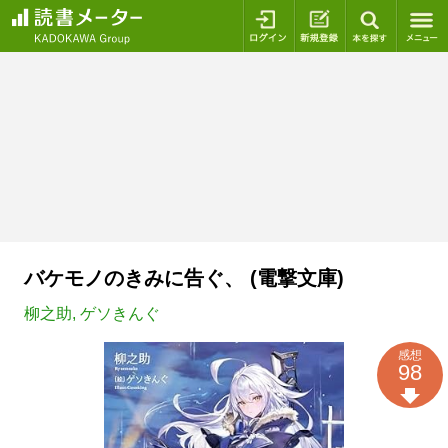
ログイン
新規登録
本を探
バケモノのきみに告ぐ、 (電撃文庫)
柳之助
,
ゲソきんぐ
感想
98