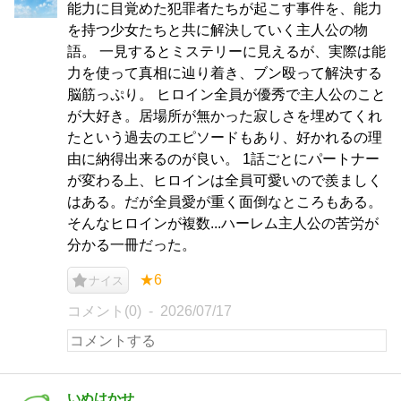
能力に目覚めた犯罪者たちが起こす事件を、能力
を持つ少女たちと共に解決していく主人公の物
語。 一見するとミステリーに見えるが、実際は能
力を使って真相に辿り着き、ブン殴って解決する
脳筋っぷり。 ヒロイン全員が優秀で主人公のこと
が大好き。居場所が無かった寂しさを埋めてくれ
たという過去のエピソードもあり、好かれるの理
由に納得出来るのが良い。 1話ごとにパートナー
が変わる上、ヒロインは全員可愛いので羨ましく
はある。だが全員愛が重く面倒なところもある。
そんなヒロインが複数...ハーレム主人公の苦労が
分かる一冊だった。
★6
ナイス
コメント(0)
2026/07/17
いぬはかせ