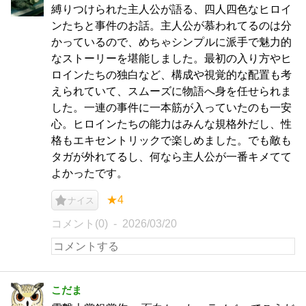
縛りつけられた主人公が語る、四人四色なヒロイ
ンたちと事件のお話。主人公が慕われてるのは分
かっているので、めちゃシンプルに派手で魅力的
なストーリーを堪能しました。最初の入り方やヒ
ロインたちの独白など、構成や視覚的な配置も考
えられていて、スムーズに物語へ身を任せられま
した。一連の事件に一本筋が入っていたのも一安
心。ヒロインたちの能力はみんな規格外だし、性
格もエキセントリックで楽しめました。でも敵も
タガが外れてるし、何なら主人公が一番キメてて
よかったです。
★4
ナイス
コメント(0)
2026/03/20
こだま