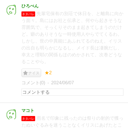
ひろぺん
先輩宅保有の別荘で休日を、と離島に向か
ネタバレ
う面々。島にはお社と伝承と、何やら起きそうな
雰囲気で、そっくりそのまま起きてしまうのだけ
ど。癖のありそうな一時使用人やらでてくるわ。
しかし、世の中異能にあふれてるのねえ。イリス
の出自も明らかになるし、メイド長は凄腕だし、
幸太と理耶の関係もほのめかされて。次巻どうな
ることやら。
★2
ナイス
コメント(0)
2024/06/07
マコト
雨名で印象に残ったのは祭りの射的で獲っ
ネタバレ
たぬいぐるみを迷うことなくイリスにあげたとこ