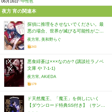
06月16日
中性色
夜方 宵の関連本
探偵に推理をさせないでください。最
悪の場合、世界が滅びる可能性がござ
いますので。 (MF文庫J)
夜方宵
美和野らぐ
243
悪食緋蒼は×××なのか? (講談社ラノベ
文庫 や 7-1-1)
夜方宵
AKiEDA
179
ド天然魔王、「魔王」を倒しにいく
【ダウンロード特典SS付き】（サンク