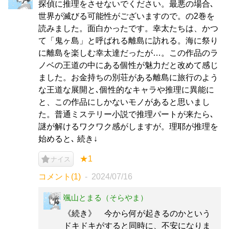
探偵に推理をさせないでください。最悪の場合､
世界が滅びる可能性がございますので。の2巻を
読みました。面白かったです。幸太たちは、かつ
て「鬼ヶ島」と呼ばれる離島に訪れる。海に祭り
に離島を楽しむ幸太達だったが…。この作品のラ
ノベの王道の中にある個性が魅力だと改めて感じ
ました。お金持ちの別荘がある離島に旅行のよう
な王道な展開と､個性的なキャラや推理に異能に
と、この作品にしかないモノがあると思いまし
た。普通ミステリー小説で推理パートが来たら､
謎が解けるワクワク感がしますが。理耶が推理を
始めると､ 続き↓
★1
ナイス
コメント(1)
2024/07/16
颯山とまる（そらやま）
《続き》 今から何が起きるのかという
ドキドキがすると同時に、不安になりま