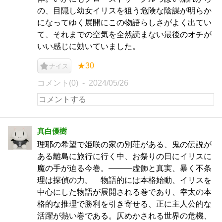
の、目隠し幼女イリスを狙う危険な陰謀が明らか
になってゆく展開にこの物語らしさがよく出てい
て、それまでの空気を全然読まない最後のオチが
いい感じに効いていました。
★30
ナイス
コメント(0)
2024/05/26
真白優樹
理耶の希望で姫咲の家の別荘がある、鬼の伝説が
ある離島に旅行に行く中、お祭りの日にイリスに
魔の手が迫る今巻。―――虚飾と真実、暴く不条
理は探偵の力。 物語的には本格始動、イリスを
中心にした物語が展開される巻であり、幸太の本
格的な推理で勝利を引き寄せる、正に主人公的な
活躍が熱い巻である。仄めかされる世界の危機、