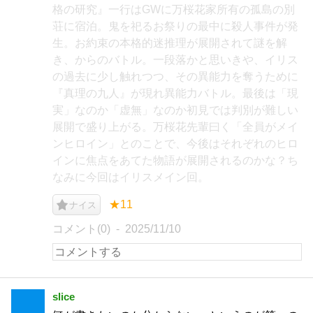
格の研究』一行はGWに万桜花家所有の孤島の別
荘に宿泊。鬼を祀るお祭りの最中に殺人事件が発
生。お約束の本格的迷推理が展開されて謎を解
き、からのバトル。一段落かと思いきや、イリス
の過去に少し触れつつ、その異能力を奪うために
『真理の九人』が現れ異能力バトル。最後は「現
実」なのか「虚無」なのか初見では判別が難しい
展開で盛り上がる。万桜花先輩曰く「全員がメイ
ンヒロイン」とのことで、今後はそれぞれのヒロ
インに焦点をあてた物語が展開されるのかな？ち
なみに今回はイリスメイン回。
★11
ナイス
コメント(0)
2025/11/10
slice