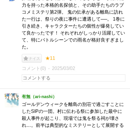
力を持った本格的名探偵と、その助手たちのラブ
コメミステリ第2弾。 鬼の伝承がある離島に訪れ
た一行は、祭りの夜に事件に遭遇して──。 1巻に
引き続き、キャラクターたちの個性が爆発してい
て良かったです！ それぞれがしっかり活躍してい
て、特にバトルシーンでの雨名が格好良すぎまし
た。
★11
ナイス
コメント(0)
2025/03/02
有無（ari-nashi）
ゴールデンウィークを離島の別荘で過ごすことに
したSIPの一団。村に伝わる祭に参加した最中に
殺人事件が起こり、現場では鬼を祭る祠が壊さ
れ…。前半は典型的なミステリーとして展開する