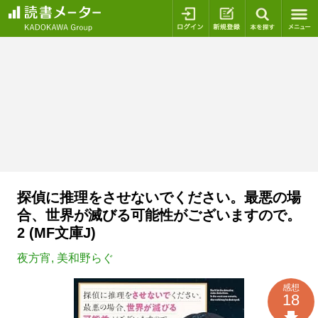
ログイン
新規登録
本を探
探偵に推理をさせないでください。最悪の場
合、世界が滅びる可能性がございますので。
2 (MF文庫J)
夜方宵
,
美和野らぐ
感想
18