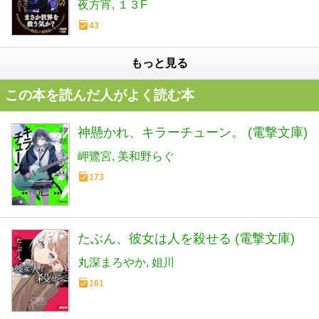
チュアリ出版）
夜方宵
１３F
43
もっと見る
この本を読んだ人がよく読む本
神懸かれ、キラーチューン。 (電撃文庫)
岬鷺宮
美和野らぐ
173
たぶん、彼女は人を殺せる (電撃文庫)
丸深まろやか
姐川
161