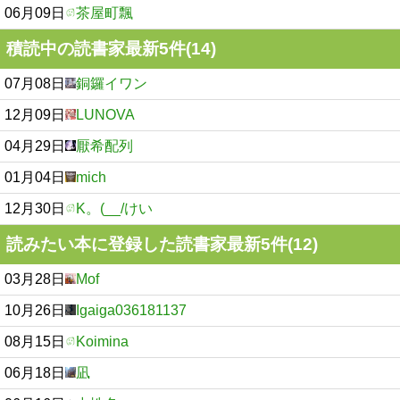
06月09日
茶屋町飄
積読中の読書家最新5件(14)
07月08日
銅鑼イワン
12月09日
LUNOVA
04月29日
厭希配列
01月04日
mich
12月30日
K。(__/けい
読みたい本に登録した読書家最新5件(12)
03月28日
Mof
10月26日
Igaiga036181137
08月15日
Koimina
06月18日
凪