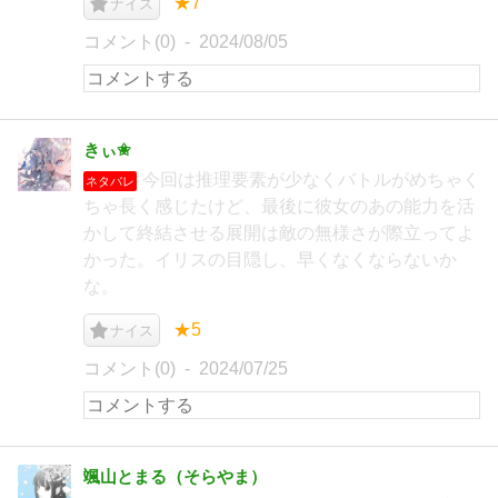
★7
ナイス
コメント(0)
2024/08/05
きぃ✬
今回は推理要素が少なくバトルがめちゃく
ネタバレ
ちゃ長く感じたけど、最後に彼女のあの能力を活
かして終結させる展開は敵の無様さが際立ってよ
かった。イリスの目隠し、早くなくならないか
な。
★5
ナイス
コメント(0)
2024/07/25
颯山とまる（そらやま）