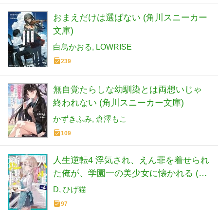
おまえだけは選ばない (角川スニーカー
文庫)
白鳥かおる
LOWRISE
239
無自覚たらしな幼馴染とは両想いじゃ
終われない (角川スニーカー文庫)
かずきふみ
倉澤もこ
109
人生逆転4 浮気され、えん罪を着せられ
た俺が、学園一の美少女に懐かれる (角
川スニーカー文庫)
D
ひげ猫
97