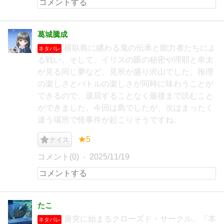
葛城騰成
横臥島に纏わる鬼の伝承と能力者たちによ
ネタバレ
る戦い。そして、イリスの眼の秘密や理耶と幸太
が見る同じ夢など、見所が盛り沢山でした。推理
の楽しさとバトルの楽しさが同時に味わうことが
できるので、退屈することなく最後まで読むこと
ができました。今回は島でしたが、次はまったく
違う場所で怪事件が起こりそうですね。
★5
ナイス
コメント(0)
2025/11/19
たこ
唐突に始まるクローズド・サークル。『本
ネタバレ