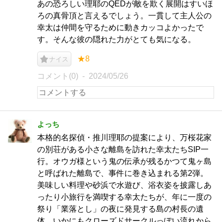
あの恐ろしい理耶のQEDが敵を欺く展開はすいほ
ろの真骨頂と言えるでしょう。一貫して主人公の
幸太は仲間を守るために動きカッコよかったで
す。そんな彼の隠れた力がとても気になる。
★8
ナイス
コメント(0)
2024/05/26
よっち
本格的名探偵・推川理耶の提案により、万桜花家
の別荘がある小さな離島を訪れた幸太たちSIP一
行。オウガ様という鬼の伝承が残るかつて鬼ヶ島
と呼ばれた離島で、事件に巻き込まれる第2弾。
美味しい料理や砂浜で水遊び、浴衣姿を披露しあ
ったり小旅行を満喫する幸太たちが、年に一度の
祭り「業落とし」の夜に発見する島の村長の遺
体。いかにもクローズドサークルっぽい流れから