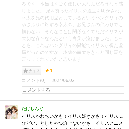
ろです。本当はすごく優しい人なんだろうなと感
じました。 兄を喪ったイリスの過去も明かされ、
幸太を兄の代用品としているというハングリィの
ゆさぶりに対する幸太の、お兄さんの代わりでも
構わない、そんなことは関係なくてただイリスが
大切な存在なんだという言葉が泣けました。もっ
とも、これはハングリィの異能でイリスが視た虚
構だったのですが、本物の幸太もきっと同じ事を
言ってくれていたと思います。
★4
ナイス
コメント(0)
2024/06/02
たけしんぐ
イリスかわちいかも！イリス好きかも！イリスに
ひどいことしたやつ許せないかも！イリスアニメ