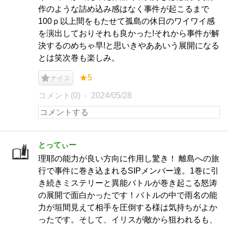
作のような詰め込み感はなく事件が起こるまで
100ｐ以上間をもたせて孤島の休日のワイワイ感
を演出しておりそれも良かった!それから事件が解
決するのめちゃ早!と思いきやああいう展開になる
とは笑次巻も楽しみ。
★5
ナイス
コメント(0)
2024/05/28
とってぃー
理耶の能力が良い方向に作用し驚き！ 離島への旅
行で事件に巻き込まれるSIPメンバー達。1巻に引
き続きミステリーと異能バトルが巻き起こる怒涛
の展開で面白かったです！バトルの中で雨名の能
力が垣間見えて相手を圧倒する様は気持ちがよか
ったです。そして、イリスが敵から狙われるも、