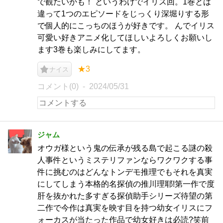
で観たいかも！ というわけでイリス回。1巻とは
違って1つのエピソードをじっくり深堀りする形
で個人的にこっちのほうが好きです。 んでイリス
可愛い好きアニメ化してほしいよろしくお願いし
ます3巻も楽しみにしてます。
★3
ナイス
コメント(0)
2024/05/31
ジャム
オウガ様という鬼の伝承が残る島で起こる謎の殺
人事件というミステリファンならワクワクする事
件に挑むのはどんなトンデモ推理でもそれを真実
にしてしまう本格的名探偵の推川理耶!第一作で度
肝を抜かれた多すぎる探偵助手シリーズ待望の第
二作で今作は真実を映す目を持つ幼女イリスにフ
ォーカスが当たった作品で幼女好きは必読?笑前