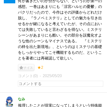
何が書きたいのか分からない、というのが第一の
感想。一巻はあまりにも「涼宮ハルヒの憂鬱」の
パクリだったので、今作はその評価からどれだけ
脱し、『ラノベミステリ』としての魅力を引き出
せるかが鍵になると考えていたが、その点におい
ては失敗していると言わざるを得ない。ミステリ
シーンがあまりにも酷い。その部分を誤魔化すよ
うな他のシーンもマイナスである。 『ミステリ
の枠を出た新境地』、というのはミステリの基礎
をしっかりやってこそ機能するものだ、というこ
とを著者には再確認して欲しい。
★2
ナイス
コメント(0)
2025/05/20
なみ
推理したことが現実になってしまうという特殊能