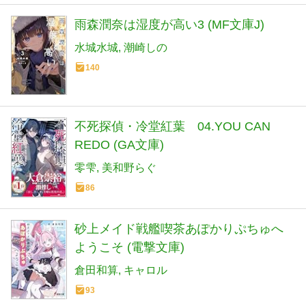
雨森潤奈は湿度が高い3 (MF文庫J)
水城水城
潮崎しの
140
不死探偵・冷堂紅葉 04.YOU CAN
REDO (GA文庫)
零雫
美和野らぐ
86
砂上メイド戦艦喫茶あぽかりぷちゅへ
ようこそ (電撃文庫)
倉田和算
キャロル
93