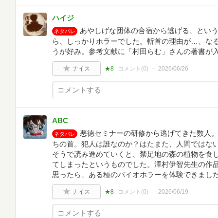
ハイジ
あやしげな団体の合宿から逃げる、とい
ネタバレ
ら、しっかりホラーでした。斬首の理由が…、なる
うが好み。参考文献に「村田らむ」さんの著書が
ナイス
★8
コメント(
0
)
2026/06/26
ABC
悪徳セミナーの研修から逃げてきた数人
ネタバレ
ちの首。犯人は誰なのか？はたまた、人間ではない
そうで読み進めていくと、禁足地の森の植物を食
てしまったというものでした。澤村伊智先生の作
思ったら、ある種のバイオホラーを体験できました
ナイス
★8
コメント(
0
)
2026/06/19