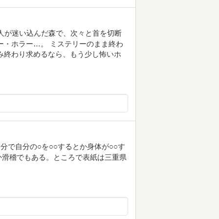
人が迷い込んだ森で、次々と首を切断
・ホラー…。 ミステリーのまま終わ
み終わり求めるなら、もう少し怖いホ
分で自分の○を○○するとか身体が○○す
か滑稽でもある。ところで表紙は三重県