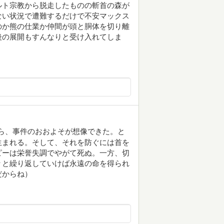
ルト宗教から脱走したものの斬首の森が
ない状況で遭難するだけで不安マックス
のか熊の仕業か仲間が頭と胴体を切り離
後の展開もすんなりと受け入れてしま
ら、事件のおおよそが想像できた。と
生まれる。そして、それを防ぐには首を
ピーは栄誉失調でやがて死ぬ。一方、切
々と繰り返していけば永遠の命を得られ
だからね）