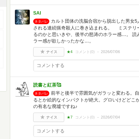
SAI
カルト団体の洗脳合宿から脱出した男女5
ネタバレ
される連続猟奇殺人に巻き込まれる。 ミステリー
るのかと思いきや、後半の怒涛のホラー感…。 読
ラー感が欲しかったかな…。
ナイス
★4
コメント(
0
)
2026/07/06
読書と紅茶🥰
前半と後半で雰囲気がガラッと変わる。自
ネタバレ
るとか絵的なインパクトが絶大。グロいけどどこ
の有名な廃墟ですね♪
ナイス
★7
コメント(
0
)
2026/07/04