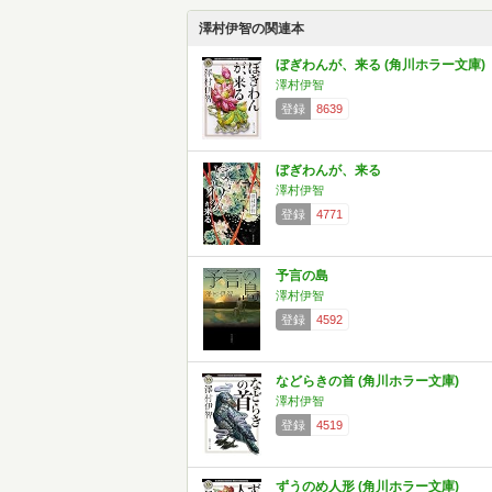
澤村伊智の関連本
ぼぎわんが、来る (角川ホラー文庫)
澤村伊智
登録
8639
ぼぎわんが、来る
澤村伊智
登録
4771
予言の島
澤村伊智
登録
4592
などらきの首 (角川ホラー文庫)
澤村伊智
登録
4519
ずうのめ人形 (角川ホラー文庫)