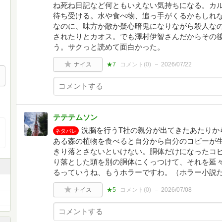
ね死ね日記など何ともいえない気持ちになる。カ
待ち受ける。水や食べ物、追っ手がくるかもしれ
なのに、味方か敵か疑心暗鬼になりながら殺人な
されたりとカオス。でも澤村伊智さんだからその
う。サクっと読めて面白かった。
ナイス
★7
コメント(
0
)
2026/07/22
テテテムソン
洗脳を行うT社の親分が出てきたあたりか
ネタバレ
ある森の植物を食べると自分から自分のコピーが
きり落とさないといけない。胴体だけになったコ
り落とした頭を別の胴体にくっつけて、それを延
るっていうね、もうホラーですわ。（ホラー小説
ナイス
★5
コメント(
0
)
2026/07/08