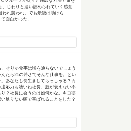
男女グループが次々と残忍な方法で命を
は、じわりと追い詰められていく感覚
狙われ襲われ、でも最後は助けら
くて面白かった。
も。そりゃ食事は喉を通らないでしょう
んたら21の若さでそんな仕事を。とい
を。あなたも長生きしてらっしゃる？カ
の適応力も凄いね社長。脳が衰えない不
もり？社長に会うのは如何かな。キヨ婆
思い足りない頭で喜ばれることをした？