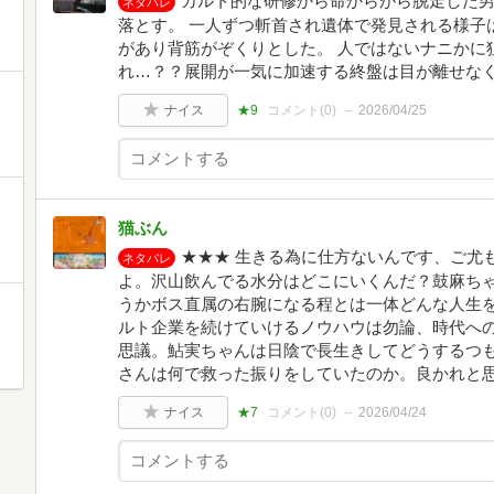
カルト的な研修から命からがら脱走した
ネタバレ
落とす。 一人ずつ斬首され遺体で発見される様子
があり背筋がぞくりとした。 人ではないナニかに
れ…？？展開が一気に加速する終盤は目が離せな
ナイス
★9
コメント(
0
)
2026/04/25
猫ぶん
★★★ 生きる為に仕方ないんです、ご尤
ネタバレ
よ。沢山飲んでる水分はどこにいくんだ？鼓麻ちゃ
うかボス直属の右腕になる程とは一体どんな人生
ルト企業を続けていけるノウハウは勿論、時代へ
思議。鮎実ちゃんは日陰で長生きしてどうするつ
さんは何で救った振りをしていたのか。良かれと
ナイス
★7
コメント(
0
)
2026/04/24