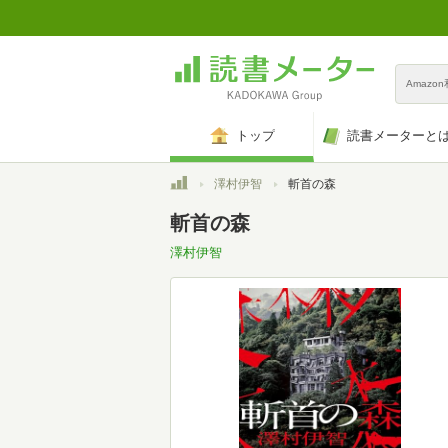
Amazo
トップ
読書メーターと
トップ
澤村伊智
斬首の森
斬首の森
澤村伊智