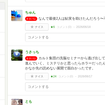
ちゅん
なんで最後2人は鮎実を助けたんだろう〜不
ネタバレ
ナイス
★6
コメント(
0
)
2026/06/18
うさっち
カルト集団の洗脳セミナーから逃げ出し
ネタバレ
進んでいく。ミステリかと思ったらホラーだったん
かなか先の読めない展開で面白かったです。
ナイス
★24
コメント(
0
)
2026/06/17
とも