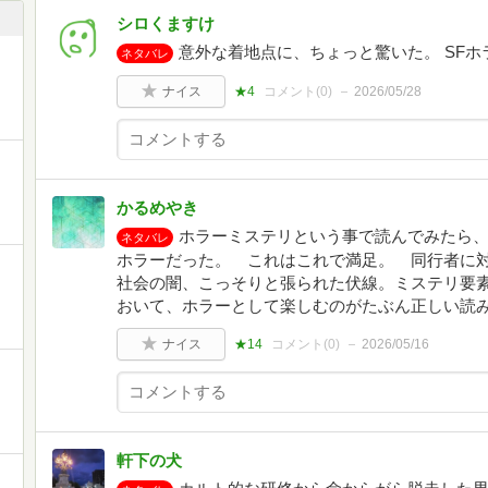
シロくますけ
意外な着地点に、ちょっと驚いた。 SFホ
ネタバレ
ナイス
★4
コメント(
0
)
2026/05/28
かるめやき
ホラーミステリという事で読んでみたら、
ネタバレ
ホラーだった。 これはこれで満足。 同行者に
社会の闇、こっそりと張られた伏線。ミステリ要
おいて、ホラーとして楽しむのがたぶん正しい読
ナイス
★14
コメント(
0
)
2026/05/16
軒下の犬