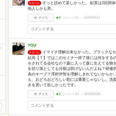
すっと読めて楽しかった。 鮎実は2回胴
ネタバレ
他人しかも男。
ナイス
★9
コメント(
0
)
2026/06/11
YOU
奇
イマイチ理解出来なかった。ブラックな
ネタバレ
結局【Ｔ】ではこのセミナー終了後には何をする
をされてる会社なの？森に入って森に生えてる物
を切り落としても分裂は防げないんだよね？研修
為のキープ？澤村伊智を理解しきれてないからか
も、おどろおどろしい割には重要じゃないし。洗
きを置いて欲しかったです。
ナイス
★3
コメント(
0
)
2026/05/29