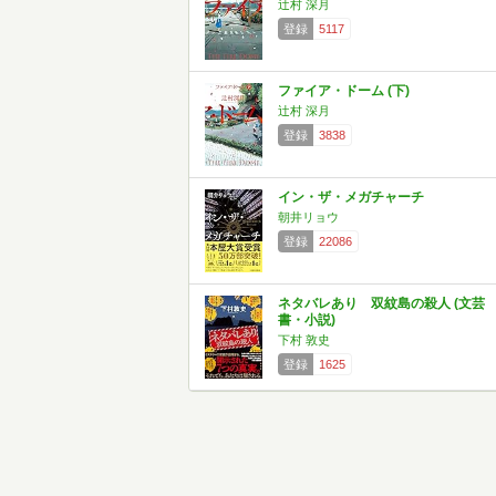
辻村 深月
登録
5117
ファイア・ドーム (下)
辻村 深月
登録
3838
イン・ザ・メガチャーチ
朝井リョウ
登録
22086
ネタバレあり 双紋島の殺人 (文芸
書・小説)
下村 敦史
登録
1625