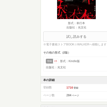
形式：単行本
出版社：光文社
試し読みする
※電子書籍ストアBOOK☆WALKERへ移動します
その他の形式（β版）
形式：Kindle版
登録
15
出版社：光文社
本の詳細
登録数
1716
登録
ページ数
284
ページ