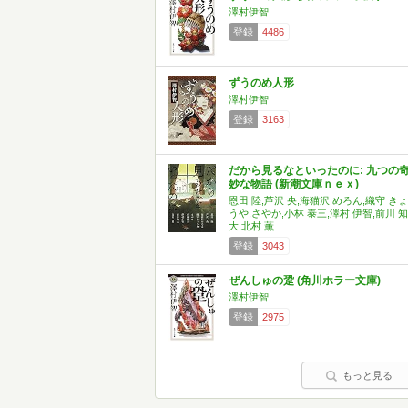
澤村伊智
登録
4486
ずうのめ人形
澤村伊智
登録
3163
だから見るなといったのに: 九つの
妙な物語 (新潮文庫ｎｅｘ)
恩田 陸,芦沢 央,海猫沢 めろん,織守 きょ
うや,さやか,小林 泰三,澤村 伊智,前川 知
大,北村 薫
登録
3043
ぜんしゅの跫 (角川ホラー文庫)
澤村伊智
登録
2975
もっと見る