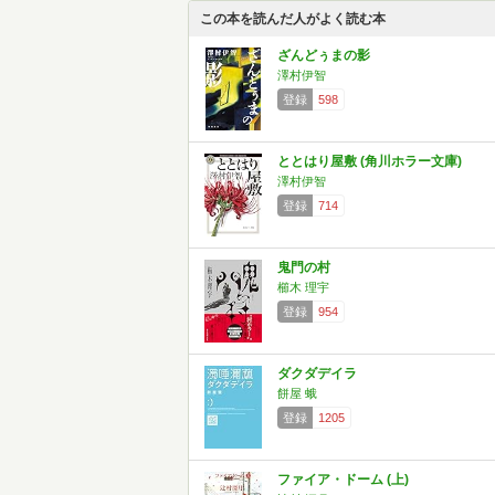
この本を読んだ人がよく読む本
ざんどぅまの影
澤村伊智
登録
598
ととはり屋敷 (角川ホラー文庫)
澤村伊智
登録
714
鬼門の村
櫛木 理宇
登録
954
ダクダデイラ
餅屋 蛾
登録
1205
ファイア・ドーム (上)