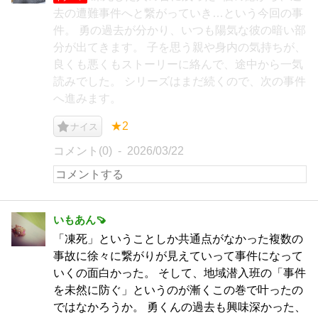
去の遭難事件へと繋がっていき…という今回の事
件。 勇の過去が分かり、いつも陽気な彼の暗い部
分が出てきます。 子を思う親や身内の気持ちが、
良くも悪くもストーリーに絡んで、途中から一気
読みでした。 シリーズはまだ続くので、次の事件
へ進みます。
★2
ナイス
コメント(0)
2026/03/22
いもあん🍠
「凍死」ということしか共通点がなかった複数の
事故に徐々に繋がりが見えていって事件になって
いくの面白かった。 そして、地域潜入班の「事件
を未然に防ぐ」というのが漸くこの巻で叶ったの
ではなかろうか。 勇くんの過去も興味深かった、