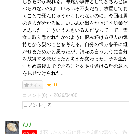
しきものが現れる。凍死が事件としてきちんと調
べられないのは、いろいろ不安だな。放置してお
くことで死んじゃうかもしれないのに。今回は勇
の過去が分かる回。いい思い出をかき消す所業だ
と思った。こういう人もいるんだなって。で、雪
女に取り憑かれたかのように恨み続ける犯人の気
持ちから親のことを考える。自分の恨みを子に継
がせるためかと思ったが、清花の言うように自分
を鼓舞する歌だったと考えが変わった。子を生か
すため最後までできることをやり遂げる母の意地
を見せつけられた。
★10
ナイス
コメント(0)
2026/04/08
たけ
凍死した人の首に残った3個の痣から、過
ネタバレ