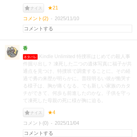
★21
ナイス
コメント(2)
2025/11/10
香
Kindle Unlimited 特捜班はじめての殺人事
ネタバレ
件掘り出し？ 凍死した二つの遺体写真に福子が共
通点を見つけ、特捜班で調査することに。その経
過で勇の来歴が明らかに。普段明るい彼が慟哭す
る様子は、胸が痛くなる。でも新しい家族のカタ
チができて、何歩も前進したのかな。子供を守っ
て凍死した母親の死に様が胸に迫る。
★4
ナイス
コメント(0)
2025/11/04