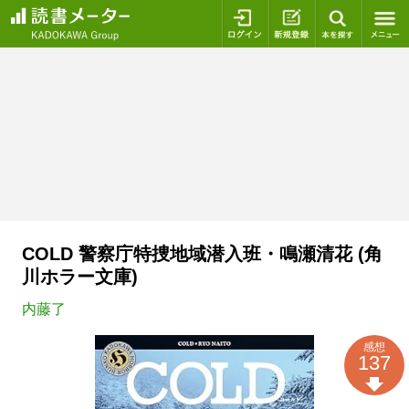
ログイン
新規登録
本を探
COLD 警察庁特捜地域潜入班・鳴瀬清花 (角
川ホラー文庫)
内藤了
感想
137