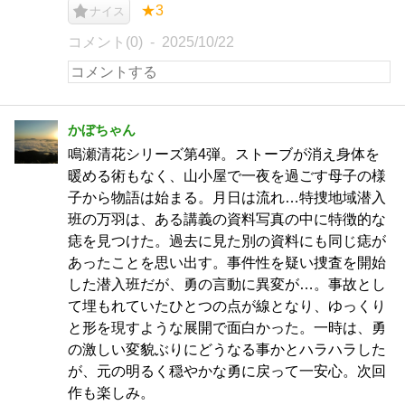
★3
ナイス
コメント(0)
2025/10/22
かぼちゃん
鳴瀬清花シリーズ第4弾。ストーブが消え身体を
暖める術もなく、山小屋で一夜を過ごす母子の様
子から物語は始まる。月日は流れ…特捜地域潜入
班の万羽は、ある講義の資料写真の中に特徴的な
痣を見つけた。過去に見た別の資料にも同じ痣が
あったことを思い出す。事件性を疑い捜査を開始
した潜入班だが、勇の言動に異変が…。事故とし
て埋もれていたひとつの点が線となり、ゆっくり
と形を現すような展開で面白かった。一時は、勇
の激しい変貌ぶりにどうなる事かとハラハラした
が、元の明るく穏やかな勇に戻って一安心。次回
作も楽しみ。