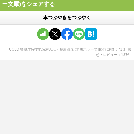
ー文庫)をシェアする
本つぶやきをつぶやく
COLD 警察庁特捜地域潜入班・鳴瀬清花 (角川ホラー文庫)
の
評価
72
％
感
想・レビュー
137
件