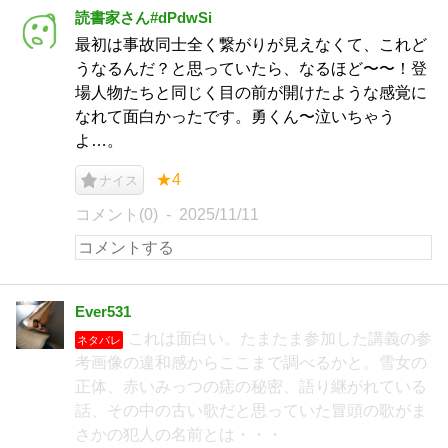
読書家さん#dPdwSi
最初は事故同士全く繋がりが見えなくて、これど
うなるんだ？と思っていたら、なるほど〜〜！登
場人物たちと同じく目の前が開けたような感覚に
なれて面白かったです。勇くん〜泣いちゃう
よ…。
★4
ナイス
コメント(0)
2025/11/11
Ever531
これは面白い。たまたま参加した講義の参
ネタバレ
考画像の違和感からここまで調べるかと。雪女の
正体、赤いみっつの痣の秘密、語り継がれている
話、その中の古い歌だと思っていた冒頭の歌がま
さかの犯人の名前とは・・・