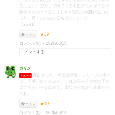
ることに。雪女まで出てくる中盤が長すぎてどう
解決するの？となりましたが解決の展開は面白か
った。勇くんの生い立ちは悲しかった。
【26.41】
★39
ナイス
コメント(0)
2026/05/15
カリン
面白かった。今回は雪女。シリーズの多く
ネタバレ
に、子供が出て来るが、これは主人公が女の子の
母であるからなのかな。雪女の正体が可哀想だっ
たね。
★10
ナイス
コメント(0)
2026/05/14