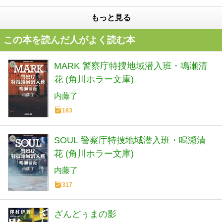
もっと見る
この本を読んだ人がよく読む本
MARK 警察庁特捜地域潜入班・鳴瀬清
花 (角川ホラー文庫)
内藤了
183
SOUL 警察庁特捜地域潜入班・鳴瀬清
花 (角川ホラー文庫)
内藤了
317
ざんどぅまの影