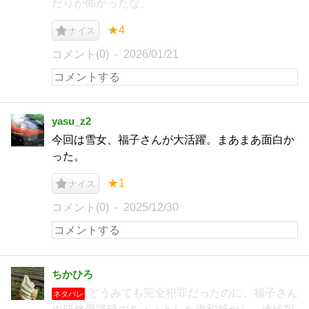
だりが怖かったな。
★4
ナイス
コメント(0)
2026/01/21
yasu_z2
今回は雪女、福子さんが大活躍。まあまあ面白か
った。
★1
ナイス
コメント(0)
2025/12/30
ちかひろ
どうみても完全犯罪だったのに、福子さん
ネタバレ