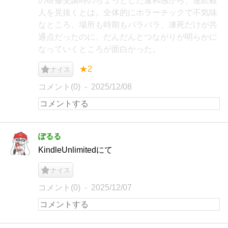
の研修受講時のちょっとした違和感から、連続殺
人を見抜くとは。全体的にホラーチックで不気味
なところ、場所も時期もバラバラ、凍死だけが共
通点だったのに、だんだんとつながりが明らかに
なっていくところが面白かった。
★2
ナイス
コメント(0)
2025/12/08
ぽるる
KindleUnlimitedにて
ナイス
コメント(0)
2025/12/07