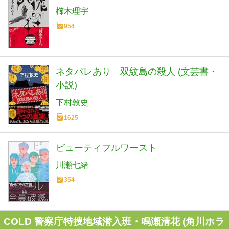
櫛木理宇
954
ネタバレあり 双紋島の殺人 (文芸書・
小説)
下村敦史
1625
ビューティフルワースト
川瀬七緒
354
COLD 警察庁特捜地域潜入班・鳴瀬清花 (角川ホラ