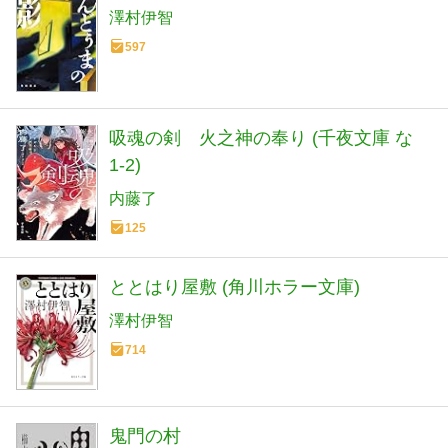
澤村伊智
597
吸魂の剣 火之神の奉り (千夜文庫 な
1-2)
内藤了
125
ととはり屋敷 (角川ホラー文庫)
澤村伊智
714
鬼門の村