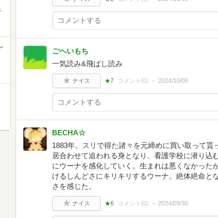
ニ
し
ごへいもち
一気読み&飛ばし読み
ナイス
★7
コメント(
0
)
2024/10/06
BECHA☆
1883年。スリで得た諸々を元締めに買い取って
居合わせて追われる身となり、看護学校に潜り込
にウーナを感化していく。生まれは悪くなかった
けるしんどさにキリキリするウーナ。絶体絶命と
さを感じた。
ナイス
★6
コメント(
0
)
2024/09/30