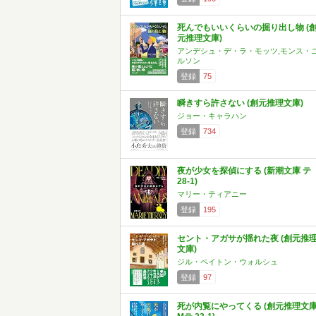
死んでもいいくらいの掘り出し物 (
元推理文庫)
アンデシュ・デ・ラ・モッツ,モンス・
ルソン
登録
75
瞬きすら許さない (創元推理文庫)
ジョー・キャラハン
登録
734
夜が少女を探偵にする (新潮文庫 テ
28-1)
マリー・ティアニー
登録
195
セント・アガサが揺れた夜 (創元推
文庫)
ジル・ペイトン・ウォルシュ
登録
97
死が内覧にやってくる (創元推理文