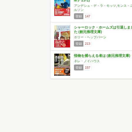
Mテ 23-1)
アンデシュ・デ・ラ・モッツ,モンス・
ルソン
登録
147
シャーロック・ホームズは引退しま
た (創元推理文庫)
ホリー・ヘップバーン
登録
213
怪物を捕らえる者は (創元推理文庫)
ネレ・ノイハウス
登録
157