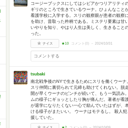
コージーブックスにしてはシビアかつリアリティ
ギリのところで生きているウーナ。ひょんなこと
創
看護学校に入学する。スリの観察眼が患者の観察
ニ
を助け、昔取った杵柄である。ミステリ要素は甘
いやりを知り、やはり人生は美しく、生きること
った。
ナイス
★10
コメント(
0
)
2024/10/31
tsubaki
南北戦争後のNYで生きるためにスリを働くウーナ
スリ仲間に裏切られて元締も助けてくれない。脱走
開が早くウーナのピンチが続いて、もう一気読み。
理
ムの様子にギョッとしたり胸が痛んだ。著者が看護
が退学になりたくない一心で励んでいたはずが、
ける様子がまたいい。 ウーナはモテるし。 殺人
援していた。
庫
ナイス
★2
コメント(
0
)
2024/10/09