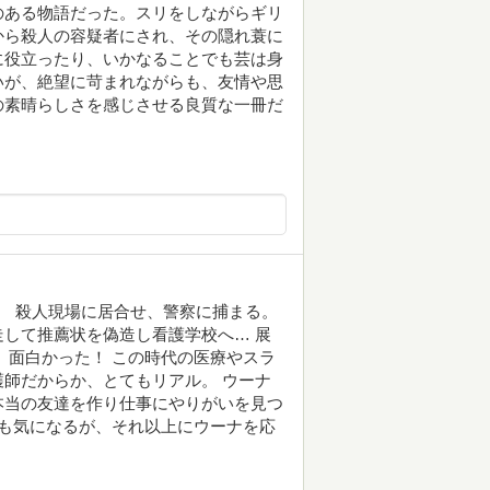
のある物語だった。スリをしながらギリ
から殺人の容疑者にされ、その隠れ蓑に
に役立ったり、いかなることでも芸は身
いが、絶望に苛まれながらも、友情や思
の素晴らしさを感じさせる良質な一冊だ
。 殺人現場に居合せ、警察に捕まる。
して推薦状を偽造し看護学校へ… 展
 面白かった！ この時代の医療やスラ
師だからか、とてもリアル。 ウーナ
本当の友達を作り仕事にやりがいを見つ
犯も気になるが、それ以上にウーナを応