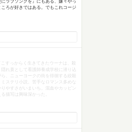
使にラブソングを』にもある、嫌々やっ
ところが好きではある。でもこれコージ
してこすっからく生きてきたウーナは、殺
、隠れ蓑として看護師養成学校に潜り込
がら、ニューヨークの街を徘徊する絞殺
くミステリ小説。苦手なロマンス多めな
かりやすさがいまいち。瀉血やカッピン
える描写は興味深かった。