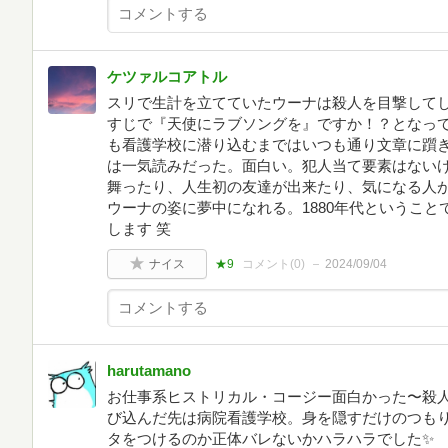
ケツァルコアトル
スリで生計を立てていたウーナは殺人を目撃して
すじで『天使にラブソングを』ですか！？となっ
も看護学校に潜り込むまではいつも通り文章に躓
は一気読みだった。面白い。犯人当て要素はない
舞ったり、人生初の友達が出来たり、気になる人
ウーナの姿に夢中になれる。1880年代というこ
します 笑
ナイス
★9
コメント(
0
)
2024/09/04
harutamano
お仕事系ヒストリカル・コージー面白かった〜殺
び込んだ先は病院看護学校。身を隠すだけのつも
タをつけるのか正体バレないかハラハラでした✨