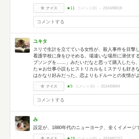
ナイス
★11
コメント(
0
)
2024/08/16
ユキタ
スリで生計を立てている女性が、殺人事件を目撃
看護学校に身をひそめる。場違いな場所に潜伏す
ブソングを……」みたいだなと思って購入したら
たｗお仕事小説もヒストリカルもミステリも好き
はかなり好みだった。恋よりもドルーとの友情が
ナイス
★5
コメント(
0
)
2024/08/04
み
設定が、1880年代のニューヨーク、全くイメー
ナイス
★19
コメント(
0
)
2024/07/27