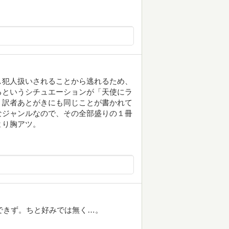
し犯人扱いされることから逃れるため、
るというシチュエーションが「天使にラ
、訳者あとがきにも同じことが書かれて
なジャンルなので、その全部盛りの１冊
より胸アツ。
ジできず。ちと好みでは無く…。