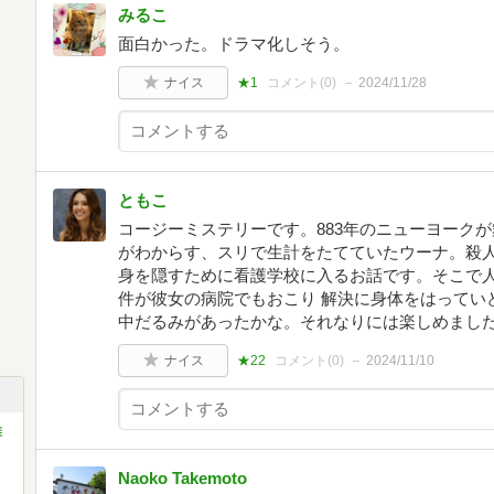
みるこ
面白かった。ドラマ化しそう。
ナイス
★1
コメント(
0
)
2024/11/28
ともこ
コージーミステリーです。883年のニューヨーク
がわからす、スリで生計をたてていたウーナ。殺
身を隠すために看護学校に入るお話です。そこで
件が彼女の病院でもおこり 解決に身体をはってい
中だるみがあったかな。それなりには楽しめまし
ナイス
★22
コメント(
0
)
2024/11/10
推
Naoko Takemoto