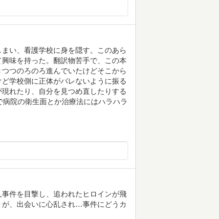
しまい、看護学校に身を隠す。このあら
て興味を持った。翻訳物苦手で、この本
きつつのろのろ進んでいたけどそこから
けど学校側に正体がバレないように振る
が現れたり、自分を見つめ直したりする
とで病院の衛生面とか治療法にはハラハラ
人事件を目撃し、追われたヒロインが飛
りが、出会いに心乱され…事件にどうカ