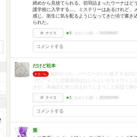
締めから見捨てられる。切羽詰まったウーナはど
護学校に入学する…。ミステリーはあるけれど、
感じ。衛生に気を配るようになってきた頃で書き
られた。
ナイス
★5
コメント(
0
)
2026/08/07
だけど松本
面白かった。バーニーがいい奴すぎるの
ネタバレ
った。そこに恋愛感情はないらしいがエドウィン
きが、本編読む前に読まれてしまうこと前提で書
ナイス
★1
コメント(
0
)
2026/02/09
蘖