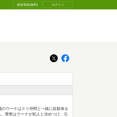
新規登録(無料)
ログイン
5歳のウーナはスリ仲間と一緒に絞殺体を
れ、警察はウーナが犯人と決めつけ、元