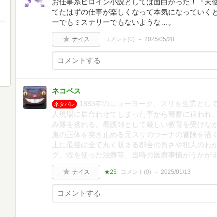
お仕事系ヒロイン小説としては面白かった！『天
てたはずの仕事が楽しくなって本気になっていく
ーでもミステリーでもないような…。
ナイス
コメント(
0
)
2025/05/28
ネコベス
1883年のニューヨーク、スリを生業と
ネタバレ
人現場に居合わせてしまった事から警察に追われ
み難を逃れる。看護師として厳しい教育を受けな
魔の正体を突き止める元スリのウーナの冒険を描
上に最後は全て丸く収まる都合の良さや犯人のわ
グ、蛭を使った治療等、当時の医療事情がうかが
ナイス
★25
コメント(
0
)
2025/01/13