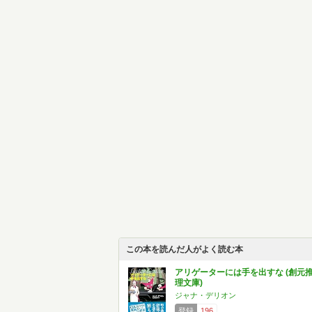
この本を読んだ人がよく読む本
アリゲーターには手を出すな (創元
理文庫)
ジャナ・デリオン
登録
196