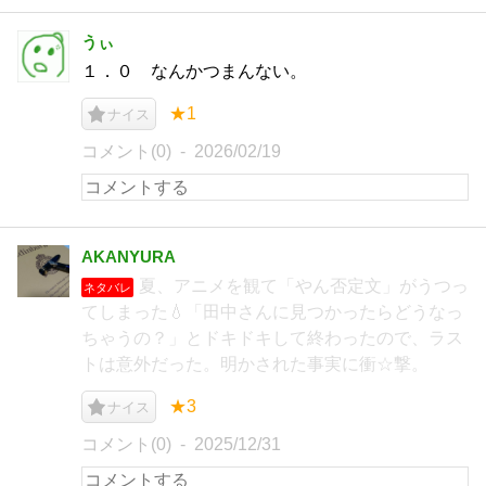
うぃ
１．０ なんかつまんない。
★1
ナイス
コメント(0)
2026/02/19
AKANYURA
夏、アニメを観て「やん否定文」がうつっ
ネタバレ
てしまった💧「田中さんに見つかったらどうなっ
ちゃうの？」とドキドキして終わったので、ラス
トは意外だった。明かされた事実に衝☆撃。
★3
ナイス
コメント(0)
2025/12/31