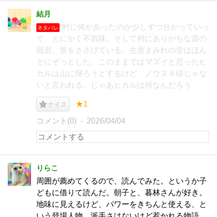
結月
村に何があったのか少しずつ分かっていっ
ネタバレ
て、とにかく不気味。そして村にありがちな昔の
因習。首をささげている。生首まみれの堂はほん
とにぞっとした。このままではマズイと思ったヒ
カルは山に帰ろうとするけど、ノウヌキ様じゃな
いと言われる。じゃあヒカルは何なんだろう
★1
ナイス
コメント(0)
2026/04/04
りらこ
周囲が薦めてくるので、読んでみた。というか子
どもに借りて読んだ。朝子と、暮林さんが好き。
地味に見えるけど、パワーをきちんと使える、と
いう登場人物。派手さはないけど惹かれる物語。