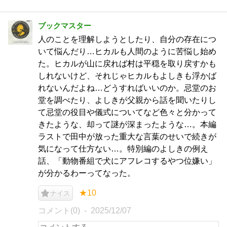
ブックマスター
人のことを理解しようとしたり、自分の存在につ
いて悩んだり…ヒカルも人間のように苦悩し始め
た。ヒカルが山に戻れば村は平穏を取り戻すかも
しれないけど、それじゃヒカルもよしきも浮かば
れないんだよね…どうすればいいのか。忌堂のお
堂を調べたり、よしきが父親から話を聞いたりし
て忌堂の役目や儀式についてなど色々と分かって
きたような、却って謎が深まったような…。本編
ラストで田中が放った重大な言葉のせいで続きが
気になって仕方ない…。特別編のよしきの例え
話、「動物番組で犬にアフレコするやつ位嫌い」
が分かるわーってなった。
★10
ナイス
コメント(0)
2025/12/07