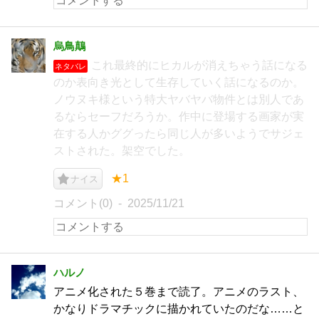
烏鳥鷏
これ最終的にヒカルが消えちゃう話になる
ネタバレ
のか表向き光として生存していく話になるのか。
ノウヌキ様という特大ヤバヤバ物件とは別人であ
るならセーフだろうか。作中に登場する画家が実
在する人かググったら同じ人が多いようでサジェ
ストされた。架空でした。
★1
ナイス
コメント(0)
2025/11/21
ハルノ
アニメ化された５巻まで読了。アニメのラスト、
かなりドラマチックに描かれていたのだな……と