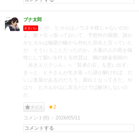
ブナ太郎
いや、ヒカルはノウヌキ様じゃないのか
ネタバレ
よ。散々引っ張っておいて、予想外の展開。誰か
がヒカルは輪廻の輪から外れた存在と言っていた
が、そういうことだったのか。大量の人の死を犠
牲にして願いを叶える性質は、鋼の錬金術師の
「赤きエリクシル」≒「賢者の石」を思い出す。
きっと、ヒチさんが生き返った謎が解ければ、だ
いぶ進展があるのだろう。面白くなってきた。や
はり、ヒカルが山に戻るだけでは解決しないの
か。
★2
ナイス
コメント(0)
2026/05/11